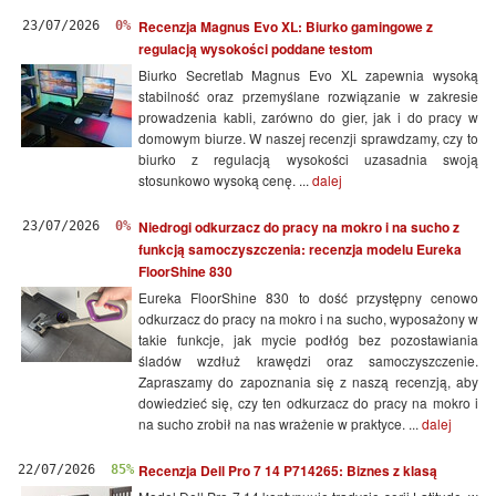
Recenzja Magnus Evo XL: Biurko gamingowe z
23/07/2026
0%
regulacją wysokości poddane testom
Biurko Secretlab Magnus Evo XL zapewnia wysoką
stabilność oraz przemyślane rozwiązanie w zakresie
prowadzenia kabli, zarówno do gier, jak i do pracy w
domowym biurze. W naszej recenzji sprawdzamy, czy to
biurko z regulacją wysokości uzasadnia swoją
stosunkowo wysoką cenę. ...
dalej
Niedrogi odkurzacz do pracy na mokro i na sucho z
23/07/2026
0%
funkcją samoczyszczenia: recenzja modelu Eureka
FloorShine 830
Eureka FloorShine 830 to dość przystępny cenowo
odkurzacz do pracy na mokro i na sucho, wyposażony w
takie funkcje, jak mycie podłóg bez pozostawiania
śladów wzdłuż krawędzi oraz samoczyszczenie.
Zapraszamy do zapoznania się z naszą recenzją, aby
dowiedzieć się, czy ten odkurzacz do pracy na mokro i
na sucho zrobił na nas wrażenie w praktyce. ...
dalej
Recenzja Dell Pro 7 14 P714265: Biznes z klasą
22/07/2026
85%