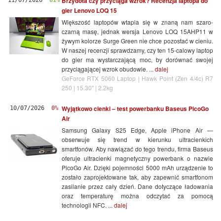
Brzydota czy przyciąga wzrok? Recenzja laptopa do
gier Lenovo LOQ 15
Większość laptopów wtapia się w znaną nam szaro-
czarną masę, jednak wersja Lenovo LOQ 15AHP11 w
żywym kolorze Surge Green nie chce pozostać w cieniu.
W naszej recenzji sprawdzamy, czy ten 15-calowy laptop
do gier ma wystarczającą moc, by dorównać swojej
przyciągającej wzrok obudowie. ...
dalej
GeForce RTX 5060 Laptop | Hawk Point (Zen 4/4c) R7
250 | 15.30" | 2.2kg
Wyjątkowo cienki – test powerbanku Baseus PicoGo
10/07/2026
0%
Air
Samsung Galaxy S25 Edge, Apple iPhone Air —
obserwuje się trend w kierunku ultracienkich
smartfonów. Aby nawiązać do tego trendu, firma Baseus
oferuje ultracienki magnetyczny powerbank o nazwie
PicoGo Air. Dzięki pojemności 5000 mAh urządzenie to
zostało zaprojektowane tak, aby zapewnić smartfonom
zasilanie przez cały dzień. Dane dotyczące ładowania
oraz temperaturę można odczytać za pomocą
technologii NFC. ...
dalej