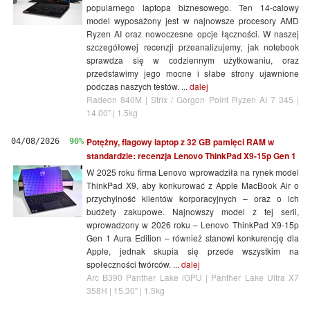
popularnego laptopa biznesowego. Ten 14-calowy
model wyposażony jest w najnowsze procesory AMD
Ryzen AI oraz nowoczesne opcje łączności. W naszej
szczegółowej recenzji przeanalizujemy, jak notebook
sprawdza się w codziennym użytkowaniu, oraz
przedstawimy jego mocne i słabe strony ujawnione
podczas naszych testów. ...
dalej
Radeon 840M | Strix / Gorgon Point Ryzen AI 7 345 |
14.00" | 1.5kg
Potężny, flagowy laptop z 32 GB pamięci RAM w
04/08/2026
90%
standardzie: recenzja Lenovo ThinkPad X9-15p Gen 1
W 2025 roku firma Lenovo wprowadziła na rynek model
ThinkPad X9, aby konkurować z Apple MacBook Air o
przychylność klientów korporacyjnych – oraz o ich
budżety zakupowe. Najnowszy model z tej serii,
wprowadzony w 2026 roku – Lenovo ThinkPad X9-15p
Gen 1 Aura Edition – również stanowi konkurencję dla
Apple, jednak skupia się przede wszystkim na
społeczności twórców. ...
dalej
Arc B390 Panther Lake iGPU | Panther Lake Ultra X7
358H | 15.30" | 1.5kg