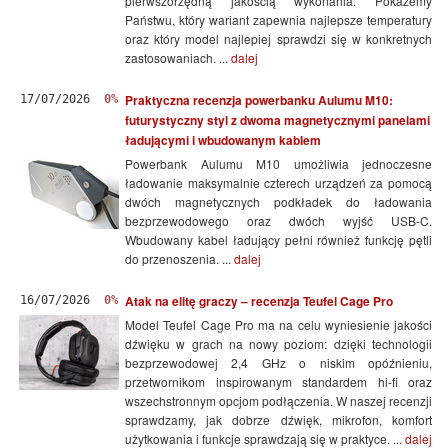
pierwszorzędną jakością wykonania. Pokażemy
Państwu, który wariant zapewnia najlepsze temperatury
oraz który model najlepiej sprawdzi się w konkretnych
zastosowaniach. ...
dalej
Praktyczna recenzja powerbanku Aulumu M10:
17/07/2026
0%
futurystyczny styl z dwoma magnetycznymi panelami
ładującymi i wbudowanym kablem
Powerbank Aulumu M10 umożliwia jednoczesne
ładowanie maksymalnie czterech urządzeń za pomocą
dwóch magnetycznych podkładek do ładowania
bezprzewodowego oraz dwóch wyjść USB-C.
Wbudowany kabel ładujący pełni również funkcję pętli
do przenoszenia. ...
dalej
Atak na elitę graczy – recenzja Teufel Cage Pro
16/07/2026
0%
Model Teufel Cage Pro ma na celu wyniesienie jakości
dźwięku w grach na nowy poziom: dzięki technologii
bezprzewodowej 2,4 GHz o niskim opóźnieniu,
przetwornikom inspirowanym standardem hi-fi oraz
wszechstronnym opcjom podłączenia. W naszej recenzji
sprawdzamy, jak dobrze dźwięk, mikrofon, komfort
użytkowania i funkcje sprawdzają się w praktyce. ...
dalej