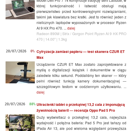
Model Dell Pro 7 14 kontynuuje tradycję serii Latitude, w
której funkcjonalność i łatwość obsługi mają
pierwszeństwo przed kontrowersyjnymi rozwiązaniami,
takimi jak klawiatura bez kratki. Jest to również jeden z
nielicznych laptopów wyposażonych w procesor Ryzen
AI 9 HX Pro 470. ...
dalej
Radeon 890M | Strix / Gorgon Point Ryzen AI 9 HX PRO
470 | 14.00" | 1.3kg
Cyfryzacja zamiast papieru — test skanera CZUR ET
20/07/2026
0%
Max
Urządzenie CZUR ET Max zostało zaprojektowane z
myślą o digitalizacji książek i dokumentów w ciągu
zaledwie kilku sekund. Poddaliśmy ten skaner — który
pełni również funkcję kamery dokumentacyjnej —
szczegółowym testom w codziennym użytkowaniu. ...
dalej
Ultracienki tablet o przekątnej 13,2 cala z imponującą
20/07/2026
88%
żywotnością baterii — recenzja Oppo Pad 5 Pro
Duży wyświetlacz o przekątnej 13,2 cala, najwyższa
wydajność i potężna bateria: Pad 5 Pro jest tańszy od
iPada Air 13, ale pod wieloma względami przewyższa