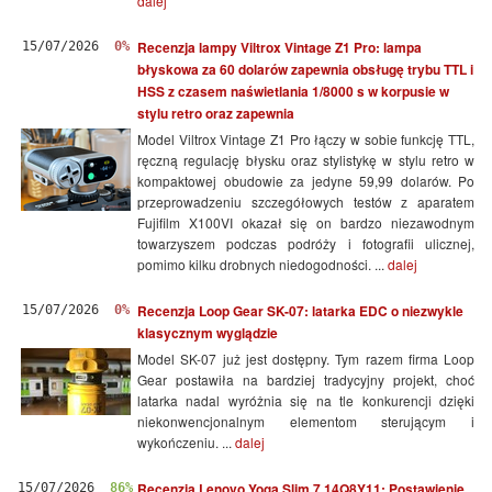
dalej
Recenzja lampy Viltrox Vintage Z1 Pro: lampa
15/07/2026
0%
błyskowa za 60 dolarów zapewnia obsługę trybu TTL i
HSS z czasem naświetlania 1/8000 s w korpusie w
stylu retro oraz zapewnia
Model Viltrox Vintage Z1 Pro łączy w sobie funkcję TTL,
ręczną regulację błysku oraz stylistykę w stylu retro w
kompaktowej obudowie za jedyne 59,99 dolarów. Po
przeprowadzeniu szczegółowych testów z aparatem
Fujifilm X100VI okazał się on bardzo niezawodnym
towarzyszem podczas podróży i fotografii ulicznej,
pomimo kilku drobnych niedogodności. ...
dalej
Recenzja Loop Gear SK-07: latarka EDC o niezwykle
15/07/2026
0%
klasycznym wyglądzie
Model SK-07 już jest dostępny. Tym razem firma Loop
Gear postawiła na bardziej tradycyjny projekt, choć
latarka nadal wyróżnia się na tle konkurencji dzięki
niekonwencjonalnym elementom sterującym i
wykończeniu. ...
dalej
Recenzja Lenovo Yoga Slim 7 14Q8Y11: Postawienie
15/07/2026
86%