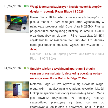
Wciąż jeden z najszybszych i najcichszych laptopów
15/07/2026
88%
do gier – recenzja Razer Blade 18 2026
Razer Blade 18 to jeden z najszybszych laptopów do
gier, a model z 2026 roku jest teraz wyposażony w
najnowszy procesor Intel Core Ultra 9 290HX Plus w
połączeniu ze znaną kartą graficzną GeForce RTX 5090
oraz dwutrybowym ekranem IPS o rozdzielczości 4K i
częstotliwości odświeżania 240 lub 440 Hz. Jednak
cena jest obecnie znacznie wyższa niż wcześniej. ...
dalej
GeForce RTX 5090 Laptop | Arrow Lake Ultra 9 290HX
Plus | 18.00" | 3.2kg
Smukły telefon z wydajnymi aparatami i długim
14/07/2026
83%
czasem pracy na baterii, ale z jedną poważną wadą –
recenzja smartfona Motorola Edge 70 Pro
Motorola Edge 70 Pro wyróżnia się niewielką wagą,
eleganckim i atrakcyjnym wyglądem, wysokiej jakości
funkcjami aparatu oraz dobrą żywotnością baterii. Cena
jest również przystępna. W niniejszej recenzji
szczegółowo przyjrzymy się temu, co ma do
zaoferowania ten telefon z najwyższej półki, a także