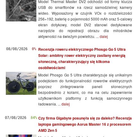
Model Thermal Master DV2 odchodzi od formy klucza
USB do smartfonów na rzecz samodzielnej kamery
wideo. Wyposażony w czujnik VOx o rozdzielczości
256×192, baterię o pojemności 5000 mAh oraz 5-calowy
ekran dotykowy, model DV2 stanowi dedykowane
narzędzie do rejestracji obrazu dla miłośników
aktywności na świeżym powietrzu. ...
dalej
Recenzja roweru elektrycznego Phosgo Go 5 Ultra
08/08/2026
0%
Solar: ambitny rower elektryczny zasilany energią
słoneczną, charakteryzujący się kilkoma
osobliwościami
Model Phosgo Go 5 Ultra charakteryzuje się unikalnym
podejściem do funkcjonalności rowerów elektrycznych
poprzez zintegrowanie paneli słonecznych
bezpośrednio z kołami, co ma na celu zapewnienie
użytkownikom platformy z funkcją samoczynnego
ładowania. ...
dalej
Czy firma Gigabyte posunęła się za daleko? Recenzja
07/08/2026
84%
laptopa gamingowego Aorus Master 16 z procesorem
AMD Zen 5