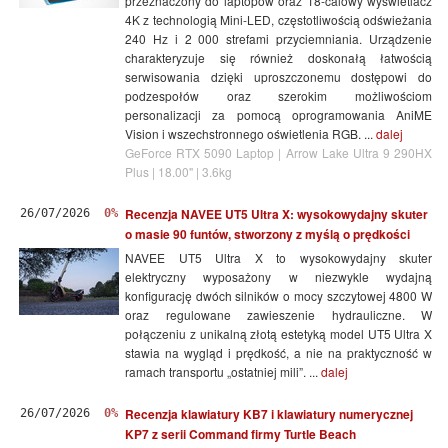
przeznaczony do laptopów oraz 18-calowy wyświetlacz
4K z technologią Mini-LED, częstotliwością odświeżania
240 Hz i 2 000 strefami przyciemniania. Urządzenie
charakteryzuje się również doskonałą łatwością
serwisowania dzięki uproszczonemu dostępowi do
podzespołów oraz szerokim możliwościom
personalizacji za pomocą oprogramowania AniME
Vision i wszechstronnego oświetlenia RGB. ...
dalej
GeForce RTX 5090 Laptop | Arrow Lake Ultra 9 290HX
Plus | 18.00" | 3.6kg
Recenzja NAVEE UT5 Ultra X: wysokowydajny skuter
26/07/2026
0%
o masie 90 funtów, stworzony z myślą o prędkości
NAVEE UT5 Ultra X to wysokowydajny skuter
elektryczny wyposażony w niezwykle wydajną
konfigurację dwóch silników o mocy szczytowej 4800 W
oraz regulowane zawieszenie hydrauliczne. W
połączeniu z unikalną złotą estetyką model UT5 Ultra X
stawia na wygląd i prędkość, a nie na praktyczność w
ramach transportu „ostatniej mili”. ...
dalej
Recenzja klawiatury KB7 i klawiatury numerycznej
26/07/2026
0%
KP7 z serii Command firmy Turtle Beach