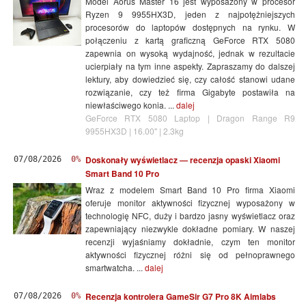
Model Aorus Master 16 jest wyposażony w procesor
Ryzen 9 9955HX3D, jeden z najpotężniejszych
procesorów do laptopów dostępnych na rynku. W
połączeniu z kartą graficzną GeForce RTX 5080
zapewnia on wysoką wydajność, jednak w rezultacie
ucierpiały na tym inne aspekty. Zapraszamy do dalszej
lektury, aby dowiedzieć się, czy całość stanowi udane
rozwiązanie, czy też firma Gigabyte postawiła na
niewłaściwego konia. ...
dalej
GeForce RTX 5080 Laptop | Dragon Range R9
9955HX3D | 16.00" | 2.3kg
Doskonały wyświetlacz — recenzja opaski Xiaomi
07/08/2026
0%
Smart Band 10 Pro
Wraz z modelem Smart Band 10 Pro firma Xiaomi
oferuje monitor aktywności fizycznej wyposażony w
technologię NFC, duży i bardzo jasny wyświetlacz oraz
zapewniający niezwykle dokładne pomiary. W naszej
recenzji wyjaśniamy dokładnie, czym ten monitor
aktywności fizycznej różni się od pełnoprawnego
smartwatcha. ...
dalej
Recenzja kontrolera GameSir G7 Pro 8K Aimlabs
07/08/2026
0%