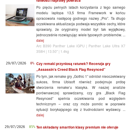
łatwości naprawy powraca
Po pięciu pełnych latach korzystania z tego samego
modelu laptopa 13,5 firma Framework w końcu
opracowała następcę godnego nazwy „Pro”. Ta długo
oczekiwana aktualizacja podwaja wszystkie cechy, które
sprawiały, że oryginalny model był tak wyjątkowy,
jednocześnie rozwiązując wiele typowych problemów. ...
dalej
Arc B390 Panther Lake iGPU | Panther Lake Ultra X7
358H | 13.50" | 1.4kg
Czy remaki przyniosą ratunek? Recenzja gry
29/07/2026
0%
„Assassin’s Creed Black Flag Resynced”
Po tym, jak remake gry „Gothic 1” odniósł nieoczekiwany
sukces, firma Ubisoft również podejmuje próbę
stworzenia remake’u klasyka. W naszej analizie
porównawczej sprawdzamy, czy gra „Black Flag
Resynced” spełnia oczekiwania pod względem
technicznym – oraz czy może pomóc w poprawie
sytuacji borykającego się z trudnościami wydawcy. ...
dalej
Ten składany smartfon klasy premium nie oferuje
29/07/2026
85%