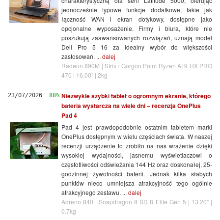
charakterystyczną dla serii Latitude 5000, oferując
jednocześnie typowe funkcje dodatkowe, takie jak
łączność WAN i ekran dotykowy, dostępne jako
opcjonalne wyposażenie. Firmy i biura, które nie
poszukują zaawansowanych rozwiązań, uznają model
Dell Pro 5 16 za idealny wybór do większości
zastosowań. ...
dalej
Radeon 890M | Strix / Gorgon Point Ryzen AI 9 HX PRO
470 | 16.00" | 2kg
Niezwykle szybki tablet o ogromnym ekranie, którego
23/07/2026
88%
bateria wystarcza na wiele dni – recenzja OnePlus
Pad 4
Pad 4 jest prawdopodobnie ostatnim tabletem marki
OnePlus dostępnym w wielu częściach świata. W naszej
recenzji urządzenie to zrobiło na nas wrażenie dzięki
wysokiej wydajności, jasnemu wyświetlaczowi o
częstotliwości odświeżania 144 Hz oraz doskonałej, 25-
godzinnej żywotności baterii. Jednak kilka słabych
punktów nieco umniejsza atrakcyjność tego ogólnie
atrakcyjnego zestawu. ...
dalej
Adreno 840 | Snapdragon 8 SD 8 Elite Gen 5 | 13.20" |
0.7kg