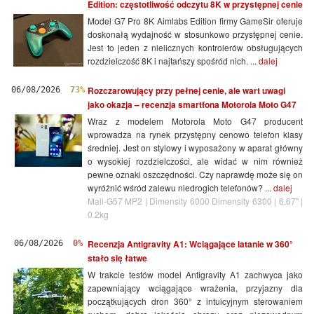
Edition: częstotliwość odczytu 8K w przystępnej cenie
Model G7 Pro 8K Aimlabs Edition firmy GameSir oferuje
doskonałą wydajność w stosunkowo przystępnej cenie.
Jest to jeden z nielicznych kontrolerów obsługujących
rozdzielczość 8K i najtańszy spośród nich. ...
dalej
Rozczarowujący przy pełnej cenie, ale wart uwagi
06/08/2026
73%
jako okazja – recenzja smartfona Motorola Moto G47
Wraz z modelem Motorola Moto G47 producent
wprowadza na rynek przystępny cenowo telefon klasy
średniej. Jest on stylowy i wyposażony w aparat główny
o wysokiej rozdzielczości, ale widać w nim również
pewne oznaki oszczędności. Czy naprawdę może się on
wyróżnić wśród zalewu niedrogich telefonów? ...
dalej
Mali-G57 MP2 | Dimensity 6000 Dimensity 6300 | 6.67" |
0.2kg
Recenzja Antigravity A1: Wciągające latanie w 360°
06/08/2026
0%
stało się łatwe
W trakcie testów model Antigravity A1 zachwyca jako
zapewniający wciągające wrażenia, przyjazny dla
początkujących dron 360° z intuicyjnym sterowaniem