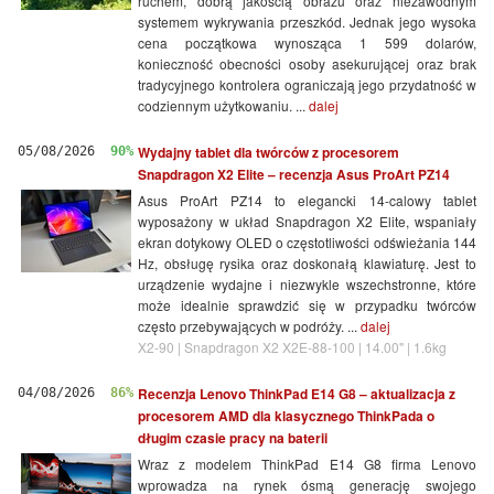
ruchem, dobrą jakością obrazu oraz niezawodnym
systemem wykrywania przeszkód. Jednak jego wysoka
cena początkowa wynosząca 1 599 dolarów,
konieczność obecności osoby asekurującej oraz brak
tradycyjnego kontrolera ograniczają jego przydatność w
codziennym użytkowaniu. ...
dalej
Wydajny tablet dla twórców z procesorem
05/08/2026
90%
Snapdragon X2 Elite – recenzja Asus ProArt PZ14
Asus ProArt PZ14 to elegancki 14-calowy tablet
wyposażony w układ Snapdragon X2 Elite, wspaniały
ekran dotykowy OLED o częstotliwości odświeżania 144
Hz, obsługę rysika oraz doskonałą klawiaturę. Jest to
urządzenie wydajne i niezwykle wszechstronne, które
może idealnie sprawdzić się w przypadku twórców
często przebywających w podróży. ...
dalej
X2-90 | Snapdragon X2 X2E-88-100 | 14.00" | 1.6kg
Recenzja Lenovo ThinkPad E14 G8 – aktualizacja z
04/08/2026
86%
procesorem AMD dla klasycznego ThinkPada o
długim czasie pracy na baterii
Wraz z modelem ThinkPad E14 G8 firma Lenovo
wprowadza na rynek ósmą generację swojego