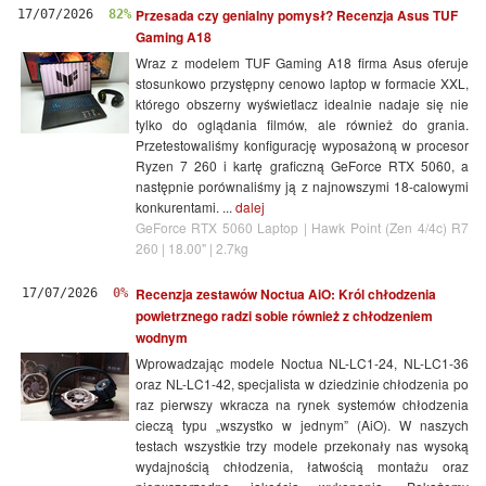
Przesada czy genialny pomysł? Recenzja Asus TUF
17/07/2026
82%
Gaming A18
Wraz z modelem TUF Gaming A18 firma Asus oferuje
stosunkowo przystępny cenowo laptop w formacie XXL,
którego obszerny wyświetlacz idealnie nadaje się nie
tylko do oglądania filmów, ale również do grania.
Przetestowaliśmy konfigurację wyposażoną w procesor
Ryzen 7 260 i kartę graficzną GeForce RTX 5060, a
następnie porównaliśmy ją z najnowszymi 18-calowymi
konkurentami. ...
dalej
GeForce RTX 5060 Laptop | Hawk Point (Zen 4/4c) R7
260 | 18.00" | 2.7kg
Recenzja zestawów Noctua AiO: Król chłodzenia
17/07/2026
0%
powietrznego radzi sobie również z chłodzeniem
wodnym
Wprowadzając modele Noctua NL-LC1-24, NL-LC1-36
oraz NL-LC1-42, specjalista w dziedzinie chłodzenia po
raz pierwszy wkracza na rynek systemów chłodzenia
cieczą typu „wszystko w jednym” (AiO). W naszych
testach wszystkie trzy modele przekonały nas wysoką
wydajnością chłodzenia, łatwością montażu oraz