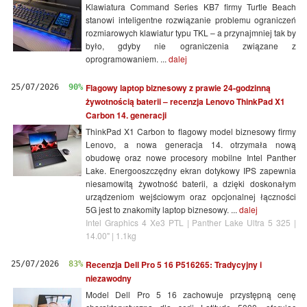
Klawiatura Command Series KB7 firmy Turtle Beach
stanowi inteligentne rozwiązanie problemu ograniczeń
rozmiarowych klawiatur typu TKL – a przynajmniej tak by
było, gdyby nie ograniczenia związane z
oprogramowaniem. ...
dalej
Flagowy laptop biznesowy z prawie 24-godzinną
25/07/2026
90%
żywotnością baterii – recenzja Lenovo ThinkPad X1
Carbon 14. generacji
ThinkPad X1 Carbon to flagowy model biznesowy firmy
Lenovo, a nowa generacja 14. otrzymała nową
obudowę oraz nowe procesory mobilne Intel Panther
Lake. Energooszczędny ekran dotykowy IPS zapewnia
niesamowitą żywotność baterii, a dzięki doskonałym
urządzeniom wejściowym oraz opcjonalnej łączności
5G jest to znakomity laptop biznesowy. ...
dalej
Intel Graphics 4 Xe3 PTL | Panther Lake Ultra 5 325 |
14.00" | 1.1kg
Recenzja Dell Pro 5 16 P516265: Tradycyjny i
25/07/2026
83%
niezawodny
Model Dell Pro 5 16 zachowuje przystępną cenę