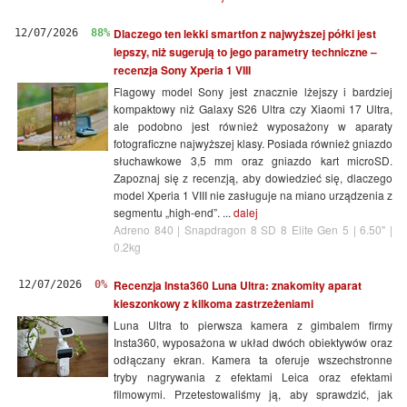
Dlaczego ten lekki smartfon z najwyższej półki jest
12/07/2026
88%
lepszy, niż sugerują to jego parametry techniczne –
recenzja Sony Xperia 1 VIII
Flagowy model Sony jest znacznie lżejszy i bardziej
kompaktowy niż Galaxy S26 Ultra czy Xiaomi 17 Ultra,
ale podobno jest również wyposażony w aparaty
fotograficzne najwyższej klasy. Posiada również gniazdo
słuchawkowe 3,5 mm oraz gniazdo kart microSD.
Zapoznaj się z recenzją, aby dowiedzieć się, dlaczego
model Xperia 1 VIII nie zasługuje na miano urządzenia z
segmentu „high-end”. ...
dalej
Adreno 840 | Snapdragon 8 SD 8 Elite Gen 5 | 6.50" |
0.2kg
Recenzja Insta360 Luna Ultra: znakomity aparat
12/07/2026
0%
kieszonkowy z kilkoma zastrzeżeniami
Luna Ultra to pierwsza kamera z gimbalem firmy
Insta360, wyposażona w układ dwóch obiektywów oraz
odłączany ekran. Kamera ta oferuje wszechstronne
tryby nagrywania z efektami Leica oraz efektami
filmowymi. Przetestowaliśmy ją, aby sprawdzić, jak