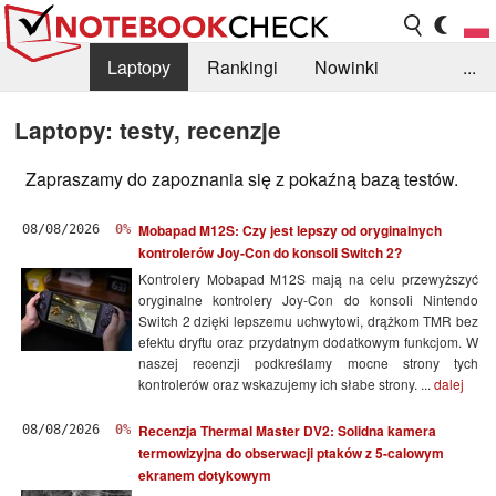
Laptopy
Rankingi
Nowinki
...
Biblioteka
Info
Szukajka recenzji
Laptopy: testy, recenzje
Zapraszamy do zapoznania się z pokaźną bazą testów.
Mobapad M12S: Czy jest lepszy od oryginalnych
08/08/2026
0%
kontrolerów Joy-Con do konsoli Switch 2?
Kontrolery Mobapad M12S mają na celu przewyższyć
oryginalne kontrolery Joy-Con do konsoli Nintendo
Switch 2 dzięki lepszemu uchwytowi, drążkom TMR bez
efektu dryftu oraz przydatnym dodatkowym funkcjom. W
naszej recenzji podkreślamy mocne strony tych
kontrolerów oraz wskazujemy ich słabe strony. ...
dalej
Recenzja Thermal Master DV2: Solidna kamera
08/08/2026
0%
termowizyjna do obserwacji ptaków z 5-calowym
ekranem dotykowym