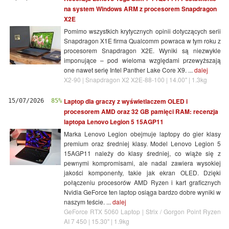
na system Windows ARM z procesorem Snapdragon
X2E
Pomimo wszystkich krytycznych opinii dotyczących serii
Snapdragon X1E firma Qualcomm powraca w tym roku z
procesorem Snapdragon X2E. Wyniki są niezwykle
imponujące – pod wieloma względami przewyższają
one nawet serię Intel Panther Lake Core X9. ...
dalej
X2-90 | Snapdragon X2 X2E-88-100 | 14.00" | 1.3kg
Laptop dla graczy z wyświetlaczem OLED i
15/07/2026
85%
procesorem AMD oraz 32 GB pamięci RAM: recenzja
laptopa Lenovo Legion 5 15AGP11
Marka Lenovo Legion obejmuje laptopy do gier klasy
premium oraz średniej klasy. Model Lenovo Legion 5
15AGP11 należy do klasy średniej, co wiąże się z
pewnymi kompromisami, ale nadal zawiera wysokiej
jakości komponenty, takie jak ekran OLED. Dzięki
połączeniu procesorów AMD Ryzen i kart graficznych
Nvidia GeForce ten laptop osiąga bardzo dobre wyniki w
naszym teście. ...
dalej
GeForce RTX 5060 Laptop | Strix / Gorgon Point Ryzen
AI 7 450 | 15.30" | 1.9kg