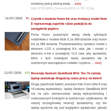
omówimy jedną istotną wadę. ...
dalej
Mali-G720 MP8 | Dimensity 8500 | 6.78" | 0.2kg
Czytnik e-booków Huion Ink oraz mniejszy model Note
14/07/2026
0%
E reprezentują zupełnie różne podejścia do
zastąpienia papieru
Firma Huion poszerzyła swoją ofertę cyfrowych
notatników o modele Note E za 369 dolarów oraz Huion
Ink za 369 dolarów. Przetestowaliśmy zarówno model z
ekranem LCD o przekątnej 8,4 cala, jak i model z
ekranem e-Ink o przekątnej 10,3 cala, aby sprawdzić,
które z tych rozwiązań lepiej sprawdza się w
codziennym sporządzaniu notatek i czytaniu. ...
dalej
Recenzja Geekom GeekBook M16: Ten 16-calowy
13/07/2026
85%
laptop zaskakuje długością czasu pracy na baterii
Długa żywotność baterii, procesor Intel Core Ultra 9 oraz
16-calowy wyświetlacz: laptop Geekom GeekBook M16
ma na celu zaimponować swoją wytrzymałością i
nowoczesnymi funkcjami w codziennym użytkowaniu. W
naszej szczegółowej recenzji sprawdzimy, czy ten
laptop wyróżnia się pod względem wydajności, jakości