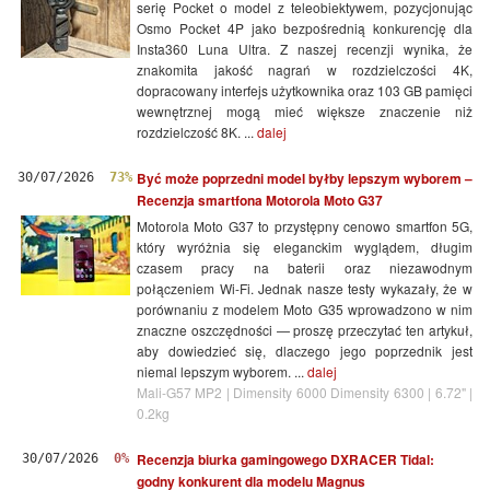
serię Pocket o model z teleobiektywem, pozycjonując
Osmo Pocket 4P jako bezpośrednią konkurencję dla
Insta360 Luna Ultra. Z naszej recenzji wynika, że
znakomita jakość nagrań w rozdzielczości 4K,
dopracowany interfejs użytkownika oraz 103 GB pamięci
wewnętrznej mogą mieć większe znaczenie niż
rozdzielczość 8K. ...
dalej
Być może poprzedni model byłby lepszym wyborem –
30/07/2026
73%
Recenzja smartfona Motorola Moto G37
Motorola Moto G37 to przystępny cenowo smartfon 5G,
który wyróżnia się eleganckim wyglądem, długim
czasem pracy na baterii oraz niezawodnym
połączeniem Wi-Fi. Jednak nasze testy wykazały, że w
porównaniu z modelem Moto G35 wprowadzono w nim
znaczne oszczędności — proszę przeczytać ten artykuł,
aby dowiedzieć się, dlaczego jego poprzednik jest
niemal lepszym wyborem. ...
dalej
Mali-G57 MP2 | Dimensity 6000 Dimensity 6300 | 6.72" |
0.2kg
Recenzja biurka gamingowego DXRACER Tidal:
30/07/2026
0%
godny konkurent dla modelu Magnus