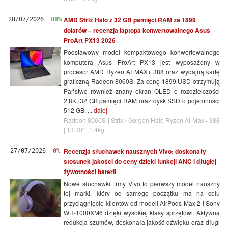
AMD Strix Halo z 32 GB pamięci RAM za 1899
28/07/2026
88%
dolarów – recenzja laptopa konwertowalnego Asus
ProArt PX13 2026
Podstawowy model kompaktowego konwertowalnego
komputera Asus ProArt PX13 jest wyposażony w
procesor AMD Ryzen AI MAX+ 388 oraz wydajną kartę
graficzną Radeon 8060S. Za cenę 1899 USD otrzymują
Państwo również znany ekran OLED o rozdzielczości
2,8K, 32 GB pamięci RAM oraz dysk SSD o pojemności
512 GB. ...
dalej
Radeon 8060S | Strix / Gorgon Halo Ryzen AI Max+ 388
| 13.30" | 1.4kg
Recenzja słuchawek nausznych Vivo: doskonały
27/07/2026
0%
stosunek jakości do ceny dzięki funkcji ANC i długiej
żywotności baterii
Nowe słuchawki firmy Vivo to pierwszy model nauszny
tej marki, który od samego początku ma na celu
przyciągnięcie klientów od modeli AirPods Max 2 i Sony
WH-1000XM6 dzięki wysokiej klasy sprzętowi. Aktywna
redukcja szumów, doskonała jakość dźwięku oraz długi