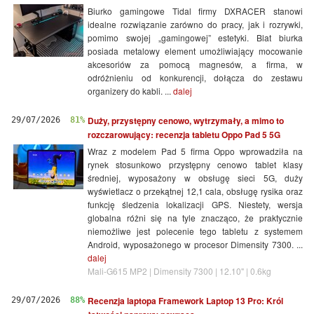
Biurko gamingowe Tidal firmy DXRACER stanowi
idealne rozwiązanie zarówno do pracy, jak i rozrywki,
pomimo swojej „gamingowej” estetyki. Blat biurka
posiada metalowy element umożliwiający mocowanie
akcesoriów za pomocą magnesów, a firma, w
odróżnieniu od konkurencji, dołącza do zestawu
organizery do kabli. ...
dalej
Duży, przystępny cenowo, wytrzymały, a mimo to
29/07/2026
81%
rozczarowujący: recenzja tabletu Oppo Pad 5 5G
Wraz z modelem Pad 5 firma Oppo wprowadziła na
rynek stosunkowo przystępny cenowo tablet klasy
średniej, wyposażony w obsługę sieci 5G, duży
wyświetlacz o przekątnej 12,1 cala, obsługę rysika oraz
funkcję śledzenia lokalizacji GPS. Niestety, wersja
globalna różni się na tyle znacząco, że praktycznie
niemożliwe jest polecenie tego tabletu z systemem
Android, wyposażonego w procesor Dimensity 7300. ...
dalej
Mali-G615 MP2 | Dimensity 7300 | 12.10" | 0.6kg
Recenzja laptopa Framework Laptop 13 Pro: Król
29/07/2026
88%