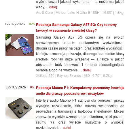
wyświetlacza i jakości wykonania — a może ma jakieś
wady. ...
dalej
Arc 8-Core | Meteor Lake-H Ultra 9 185H | 16.00" | 1.8kg
Recenzja Samsunga Galaxy A57 5G: Czy to nowy
12/07/2026
82%
faworyt w segmencie średniej klasy?
Samsung Galaxy A57 5G opiera się na swoich
sprawdzonych atutach: doskonałym wyświetlaczu,
długim czasie pracy na baterii oraz solidnej wydajności.
Niniejsza recenzja pokazuje, dlaczego ten telefon klasy
średniej robi tak duże wrażenie — a także w jakich
obszarach brak innowacji i drobne niedociągnięcia
osłabiają ogólne wrażenie. ...
dalej
Xclipse 550 | Exynos Exynos 1680 | 6.70" | 0.2kg
Recenzja Maono P1: Kompaktowy przenośny interfejs
12/07/2026
0%
audio dla graczy, podcasterów i muzyków
Interfejs audio Maono P1 stanowi dla twórców i graczy
wydajne rozwiązanie, które można wykorzystać do
prowadzenia transmisji z laptopów i telefonów. Mikser
zapewnia wysokie wzmocnienie mikrofonu, niski poziom
szumu tła oraz wyjście muzyczne o wysokiej
rozdzielczości. ...
dalej