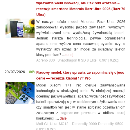
wprawdzie wielu innowacji, ale i tak robi wrażenie –
recenzja smartfona Motorola Razr Ultra 2026 (Razr 70
Ultra)
W naszym teście model Motorola Razr Ultra 2026
zaimponował wysokiej jakości zawiasem, wyraźnymi
wyświetlaczami oraz wydłużoną żywotnością baterii.
Jednak starsza technologia, pewne ograniczenia
aparatu oraz wyższa cena nasuwają pytanie: czy to
wystarczy, aby uznać ten model za składany telefon
klasy premium? ...
dalej
Adreno 830 | Snapdragon 8 SD 8 Elite | 6.96" | 0.2kg
Flagowy model, który sprawia, że zapomina się o jego
29/07/2026
86%
cenie — recenzja Xiaomi 17T Pro
Model Xiaomi 17T Pro oferuje zaawansowaną
technologię w atrakcyjnej cenie. W niniejszej recenzji
ocenimy, jak wyświetlacz, aparat, wydajność i żywotność
baterii sprawdzają się w codziennym użytkowaniu oraz
czy smartfon ten jest w stanie sprostać oczekiwaniom
związanym z segmentem premium w obliczu ostrej
konkurencji. ...
dalej
Mali-G1 Ultra MC12 | Dimensity 9000 Dimensity 9500 |
6.83" | 0.2kg