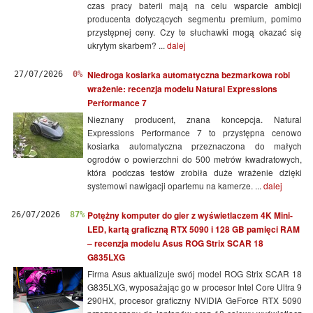
czas pracy baterii mają na celu wsparcie ambicji
producenta dotyczących segmentu premium, pomimo
przystępnej ceny. Czy te słuchawki mogą okazać się
ukrytym skarbem? ...
dalej
Niedroga kosiarka automatyczna bezmarkowa robi
27/07/2026
0%
wrażenie: recenzja modelu Natural Expressions
Performance 7
Nieznany producent, znana koncepcja. Natural
Expressions Performance 7 to przystępna cenowo
kosiarka automatyczna przeznaczona do małych
ogrodów o powierzchni do 500 metrów kwadratowych,
która podczas testów zrobiła duże wrażenie dzięki
systemowi nawigacji opartemu na kamerze. ...
dalej
Potężny komputer do gier z wyświetlaczem 4K Mini-
26/07/2026
87%
LED, kartą graficzną RTX 5090 i 128 GB pamięci RAM
– recenzja modelu Asus ROG Strix SCAR 18
G835LXG
Firma Asus aktualizuje swój model ROG Strix SCAR 18
G835LXG, wyposażając go w procesor Intel Core Ultra 9
290HX, procesor graficzny NVIDIA GeForce RTX 5090