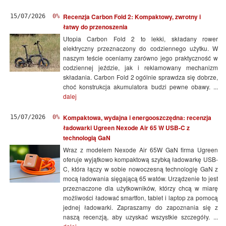
Recenzja Carbon Fold 2: Kompaktowy, zwrotny i
15/07/2026
0%
łatwy do przenoszenia
Utopia Carbon Fold 2 to lekki, składany rower
elektryczny przeznaczony do codziennego użytku. W
naszym teście oceniamy zarówno jego praktyczność w
codziennej jeździe, jak i reklamowany mechanizm
składania. Carbon Fold 2 ogólnie sprawdza się dobrze,
choć konstrukcja akumulatora budzi pewne obawy. ...
dalej
Kompaktowa, wydajna i energooszczędna: recenzja
15/07/2026
0%
ładowarki Ugreen Nexode Air 65 W USB-C z
technologią GaN
Wraz z modelem Nexode Air 65W GaN firma Ugreen
oferuje wyjątkowo kompaktową szybką ładowarkę USB-
C, która łączy w sobie nowoczesną technologię GaN z
mocą ładowania sięgającą 65 watów. Urządzenie to jest
przeznaczone dla użytkowników, którzy chcą w miarę
możliwości ładować smartfon, tablet i laptop za pomocą
jednej ładowarki. Zapraszamy do zapoznania się z
naszą recenzją, aby uzyskać wszystkie szczegóły. ...