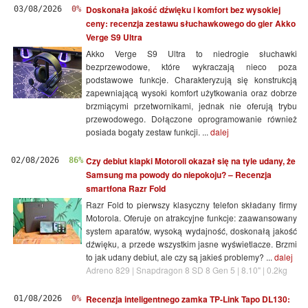
Doskonała jakość dźwięku i komfort bez wysokiej
03/08/2026
0%
ceny: recenzja zestawu słuchawkowego do gier Akko
Verge S9 Ultra
Akko Verge S9 Ultra to niedrogie słuchawki
bezprzewodowe, które wykraczają nieco poza
podstawowe funkcje. Charakteryzują się konstrukcją
zapewniającą wysoki komfort użytkowania oraz dobrze
brzmiącymi przetwornikami, jednak nie oferują trybu
przewodowego. Dołączone oprogramowanie również
posiada bogaty zestaw funkcji. ...
dalej
Czy debiut klapki Motoroli okazał się na tyle udany, że
02/08/2026
86%
Samsung ma powody do niepokoju? – Recenzja
smartfona Razr Fold
Razr Fold to pierwszy klasyczny telefon składany firmy
Motorola. Oferuje on atrakcyjne funkcje: zaawansowany
system aparatów, wysoką wydajność, doskonałą jakość
dźwięku, a przede wszystkim jasne wyświetlacze. Brzmi
to jak udany debiut, ale czy są jakieś problemy? ...
dalej
Adreno 829 | Snapdragon 8 SD 8 Gen 5 | 8.10" | 0.2kg
Recenzja inteligentnego zamka TP-Link Tapo DL130:
01/08/2026
0%