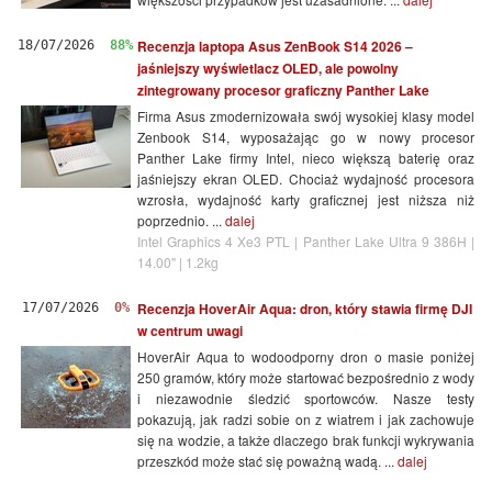
Recenzja laptopa Asus ZenBook S14 2026 –
18/07/2026
88%
jaśniejszy wyświetlacz OLED, ale powolny
zintegrowany procesor graficzny Panther Lake
Firma Asus zmodernizowała swój wysokiej klasy model
Zenbook S14, wyposażając go w nowy procesor
Panther Lake firmy Intel, nieco większą baterię oraz
jaśniejszy ekran OLED. Chociaż wydajność procesora
wzrosła, wydajność karty graficznej jest niższa niż
poprzednio. ...
dalej
Intel Graphics 4 Xe3 PTL | Panther Lake Ultra 9 386H |
14.00" | 1.2kg
Recenzja HoverAir Aqua: dron, który stawia firmę DJI
17/07/2026
0%
w centrum uwagi
HoverAir Aqua to wodoodporny dron o masie poniżej
250 gramów, który może startować bezpośrednio z wody
i niezawodnie śledzić sportowców. Nasze testy
pokazują, jak radzi sobie on z wiatrem i jak zachowuje
się na wodzie, a także dlaczego brak funkcji wykrywania
przeszkód może stać się poważną wadą. ...
dalej