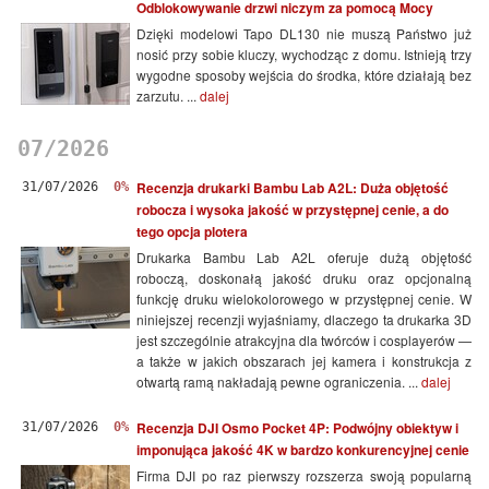
Odblokowywanie drzwi niczym za pomocą Mocy
Dzięki modelowi Tapo DL130 nie muszą Państwo już
nosić przy sobie kluczy, wychodząc z domu. Istnieją trzy
wygodne sposoby wejścia do środka, które działają bez
zarzutu. ...
dalej
07/2026
Recenzja drukarki Bambu Lab A2L: Duża objętość
31/07/2026
0%
robocza i wysoka jakość w przystępnej cenie, a do
tego opcja plotera
Drukarka Bambu Lab A2L oferuje dużą objętość
roboczą, doskonałą jakość druku oraz opcjonalną
funkcję druku wielokolorowego w przystępnej cenie. W
niniejszej recenzji wyjaśniamy, dlaczego ta drukarka 3D
jest szczególnie atrakcyjna dla twórców i cosplayerów —
a także w jakich obszarach jej kamera i konstrukcja z
otwartą ramą nakładają pewne ograniczenia. ...
dalej
Recenzja DJI Osmo Pocket 4P: Podwójny obiektyw i
31/07/2026
0%
imponująca jakość 4K w bardzo konkurencyjnej cenie
Firma DJI po raz pierwszy rozszerza swoją popularną