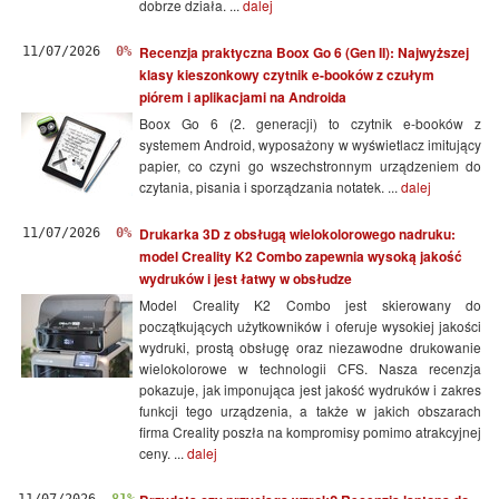
dobrze działa. ...
dalej
Recenzja praktyczna Boox Go 6 (Gen II): Najwyższej
11/07/2026
0%
klasy kieszonkowy czytnik e-booków z czułym
piórem i aplikacjami na Androida
Boox Go 6 (2. generacji) to czytnik e-booków z
systemem Android, wyposażony w wyświetlacz imitujący
papier, co czyni go wszechstronnym urządzeniem do
czytania, pisania i sporządzania notatek. ...
dalej
Drukarka 3D z obsługą wielokolorowego nadruku:
11/07/2026
0%
model Creality K2 Combo zapewnia wysoką jakość
wydruków i jest łatwy w obsłudze
Model Creality K2 Combo jest skierowany do
początkujących użytkowników i oferuje wysokiej jakości
wydruki, prostą obsługę oraz niezawodne drukowanie
wielokolorowe w technologii CFS. Nasza recenzja
pokazuje, jak imponująca jest jakość wydruków i zakres
funkcji tego urządzenia, a także w jakich obszarach
firma Creality poszła na kompromisy pomimo atrakcyjnej
ceny. ...
dalej
11/07/2026
81%