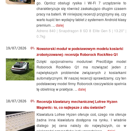
go. Oprócz obsługi rysika i Wi-Fi 7 urządzenie to
charakteryzuje się również zaskakująco długim czasem
pracy na baterii. W niniejszej recenzji przyjrzymy się, czy
warto kupić ten wydajny tablet z systemem Android klasy
premium. ...
dalej
Adreno 840 | Snapdragon 8 SD 8 Elite Gen 5 | 13.20" |
0.7kg
Nowatorski moduł w podstawowym modelu kosiarki
19/07/2026
0%
zrobotyzowanej: recenzja Roborock RockNeo Q1
Dzięki opcjonalnemu modułowi PreciEdge model
Roborock RockNeo Q1 ma rozwiązać jeden z
największych problemów związanych z kosiarkami
automatycznymi. W naszej recenzji sprawdzamy, czy ten
podstawowy model firmy Roborock rzeczywiście spełnia
tę obietnicę w praktyce. ...
dalej
Recenzja klawiatury mechanicznej Lofree Hyzen
18/07/2026
0%
Magnetic: to, co najlepsze z obu światów?
Klawiatura Lofree Hyzen oferuje coś, czego nie oferuje
żadna inna klawiatura dostępna na rynku. I właśnie
dlatego jej cena należy do najwyższych, co w
większości przypadków jest uzasadnione. ...
dalej