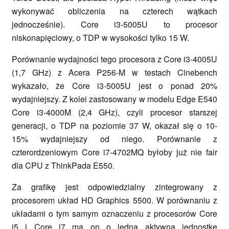
wykonywać obliczenia na czterech wątkach
jednocześnie). Core i3-5005U to procesor
niskonapięciowy, o TDP w wysokości tylko 15 W.
Porównanie wydajności tego procesora z Core i3-4005U
(1,7 GHz) z Acera P256-M w testach Cinebench
wykazało, że Core i3-5005U jest o ponad 20%
wydajniejszy. Z kolei zastosowany w modelu Edge E540
Core i3-4000M (2,4 GHz), czyli procesor starszej
generacji, o TDP na poziomie 37 W, okazał się o 10-
15% wydajniejszy od niego. Porównanie z
czterordzeniowym Core i7-4702MQ byłoby już nie fair
dla CPU z ThinkPada E550.
Za grafikę jest odpowiedzialny zintegrowany z
procesorem układ HD Graphics 5500. W porównaniu z
układami o tym samym oznaczeniu z procesorów Core
i5 i Core i7 ma on o jedną aktywną jednostkę