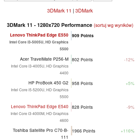
3DMark 11
|
3DMark
3DMark 11 - 1280x720 Performance
(sortuj wg wyników)
Lenovo ThinkPad Edge E550
909
Points
Intel Core i3-5005U, HD Graphics
5500
Acer TravelMate P256-M
802
Points
-12%
Intel Core i3-4005U, HD Graphics
4400
HP ProBook 450 G2
958
Points
+5%
Intel Core i5-5200U, HD Graphics
5500
Lenovo ThinkPad Edge E540
828
Points
-9%
Intel Core i3-4000M, HD Graphics
4600
Toshiba Satellite Pro C70-B-
1966
Points
+116%
111