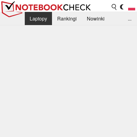
Laptopy
Rankingi
Nowinki
...
Biblioteka
Info
Szukajka recenzji