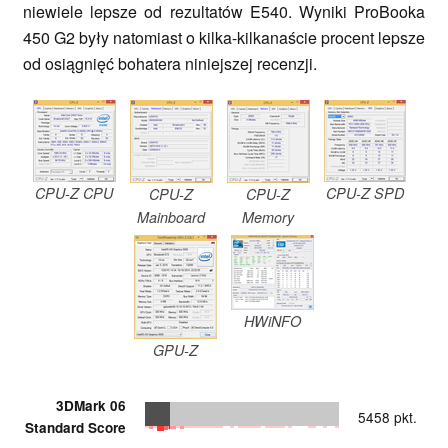
niewiele lepsze od rezultatów E540. Wyniki ProBooka
450 G2 były natomiast o kilka-kilkanaście procent lepsze
od osiągnięć bohatera niniejszej recenzji.
CPU-Z CPU
CPU-Z SPD
CPU-Z
CPU-Z
Mainboard
Memory
HWiNFO
GPU-Z
3DMark 06
5458 pkt.
Standard Score