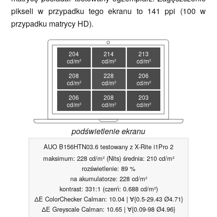
pikseli w przypadku tego ekranu to 141 ppi (100 w
przypadku matrycy HD).
204
214
213
cd/m²
cd/m²
cd/m²
208
228
206
cd/m²
cd/m²
cd/m²
206
208
203
cd/m²
cd/m²
cd/m²
podświetlenie ekranu
AUO B156HTN03.6 testowany z X-Rite i1Pro 2
maksimum: 228 cd/m² (Nits) średnia: 210 cd/m²
rozświetlenie: 89 %
na akumulatorze: 228 cd/m²
kontrast: 331:1 (czerń: 0.688 cd/m²)
ΔE ColorChecker Calman: 10.04 | ∀{0.5-29.43 Ø4.71}
ΔE Greyscale Calman: 10.65 | ∀{0.09-98 Ø4.96}