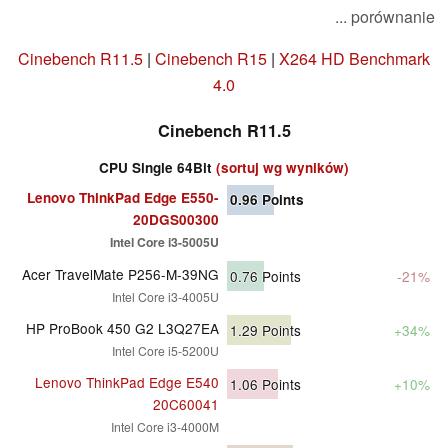
... porównanie
Cinebench R11.5
|
Cinebench R15
|
X264 HD Benchmark
4.0
Cinebench R11.5
CPU Single 64Bit
(sortuj wg wyników)
Lenovo ThinkPad Edge E550-
0.96
Points
20DGS00300
Intel Core i3-5005U
Acer TravelMate P256-M-39NG
0.76
Points
-21%
Intel Core i3-4005U
HP ProBook 450 G2 L3Q27EA
1.29
Points
+34%
Intel Core i5-5200U
Lenovo ThinkPad Edge E540
1.06
Points
+10%
20C60041
Intel Core i3-4000M