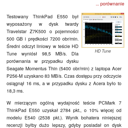
... porównanie
Testowany ThinkPad E550 był
wyposażony w dysk twardy
Travelstar Z7K500 o pojemności
500 GB i prędkości 7200 obr/min.
Średni odczyt liniowy w teście HD
HD Tune
Tune wyniósł 98,5 MB/s. Dla
porównania w przypadku dysku
Seagate Momentus Thin (5400 obr/min) z laptopa Acer
P256-M uzyskano 83 MB/s. Czas dostępu przy odczycie
osiągnął 16 ms, a w przypadku dysku z Acera było to
18,3 ms.
W mierzącym ogólną wydajność teście PCMark 7
ThinkPad E550 uzyskał 2784 pkt., o 10% więcej od
modelu E540 (2538 pkt.). Wynik bohatera niniejszej
recenzji byłby dużo lepszy, gdyby posiadał on dysk