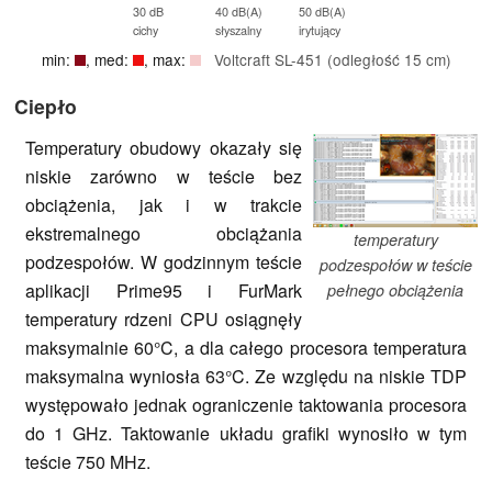
30 dB
40 dB(A)
50 dB(A)
cichy
słyszalny
irytujący
min:
, med:
, max:
Voltcraft SL-451 (odległość 15 cm)
Ciepło
Temperatury obudowy okazały się
niskie zarówno w teście bez
obciążenia, jak i w trakcie
ekstremalnego obciążania
temperatury
podzespołów. W godzinnym teście
podzespołów w teście
aplikacji Prime95 i FurMark
pełnego obciążenia
temperatury rdzeni CPU osiągnęły
maksymalnie 60°C, a dla całego procesora temperatura
maksymalna wyniosła 63°C. Ze względu na niskie TDP
występowało jednak ograniczenie taktowania procesora
do 1 GHz. Taktowanie układu grafiki wynosiło w tym
teście 750 MHz.