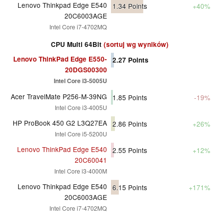
Lenovo Thinkpad Edge E540
1.34
Points
+40%
20C6003AGE
Intel Core i7-4702MQ
CPU Multi 64Bit
(sortuj wg wyników)
Lenovo ThinkPad Edge E550-
2.27
Points
20DGS00300
Intel Core i3-5005U
Acer TravelMate P256-M-39NG
1.85
Points
-19%
Intel Core i3-4005U
HP ProBook 450 G2 L3Q27EA
2.86
Points
+26%
Intel Core i5-5200U
Lenovo ThinkPad Edge E540
2.55
Points
+12%
20C60041
Intel Core i3-4000M
Lenovo Thinkpad Edge E540
6.15
Points
+171%
20C6003AGE
Intel Core i7-4702MQ