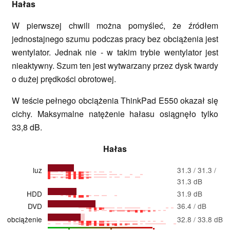
Hałas
W pierwszej chwili można pomyśleć, że źródłem
jednostajnego szumu podczas pracy bez obciążenia jest
wentylator. Jednak nie - w takim trybie wentylator jest
nieaktywny. Szum ten jest wytwarzany przez dysk twardy
o dużej prędkości obrotowej.
W teście pełnego obciążenia ThinkPad E550 okazał się
cichy. Maksymalne natężenie hałasu osiągnęło tylko
33,8 dB.
Hałas
luz
31.3 / 31.3 /
31.3 dB
HDD
31.9 dB
DVD
36.4 / dB
obciążenie
32.8 / 33.8 dB