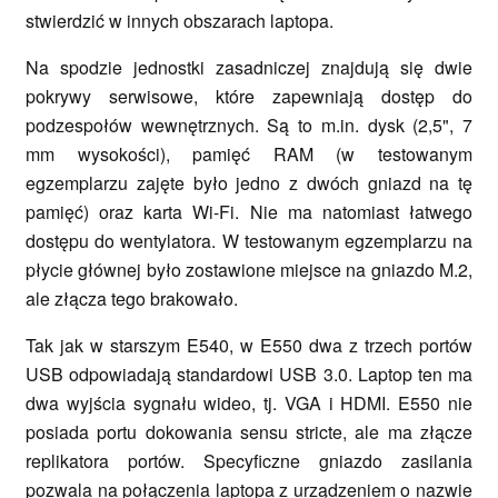
stwierdzić w innych obszarach laptopa.
Na spodzie jednostki zasadniczej znajdują się dwie
pokrywy serwisowe, które zapewniają dostęp do
podzespołów wewnętrznych. Są to m.in. dysk (2,5", 7
mm wysokości), pamięć RAM (w testowanym
egzemplarzu zajęte było jedno z dwóch gniazd na tę
pamięć) oraz karta Wi-Fi. Nie ma natomiast łatwego
dostępu do wentylatora. W testowanym egzemplarzu na
płycie głównej było zostawione miejsce na gniazdo M.2,
ale złącza tego brakowało.
Tak jak w starszym E540, w E550 dwa z trzech portów
USB odpowiadają standardowi USB 3.0. Laptop ten ma
dwa wyjścia sygnału wideo, tj. VGA i HDMI. E550 nie
posiada portu dokowania sensu stricte, ale ma złącze
replikatora portów. Specyficzne gniazdo zasilania
pozwala na połączenia laptopa z urządzeniem o nazwie