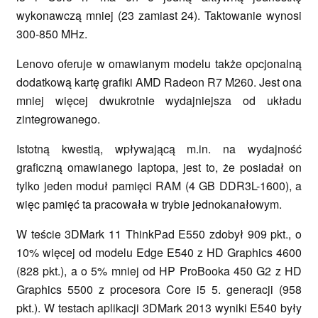
wykonawczą mniej (23 zamiast 24). Taktowanie wynosi
300-850 MHz.
Lenovo oferuje w omawianym modelu także opcjonalną
dodatkową kartę grafiki AMD Radeon R7 M260. Jest ona
mniej więcej dwukrotnie wydajniejsza od układu
zintegrowanego.
Istotną kwestią, wpływającą m.in. na wydajność
graficzną omawianego laptopa, jest to, że posiadał on
tylko jeden moduł pamięci RAM (4 GB DDR3L-1600), a
więc pamięć ta pracowała w trybie jednokanałowym.
W teście 3DMark 11 ThinkPad E550 zdobył 909 pkt., o
10% więcej od modelu Edge E540 z HD Graphics 4600
(828 pkt.), a o 5% mniej od HP ProBooka 450 G2 z HD
Graphics 5500 z procesora Core i5 5. generacji (958
pkt.). W testach aplikacji 3DMark 2013 wyniki E540 były