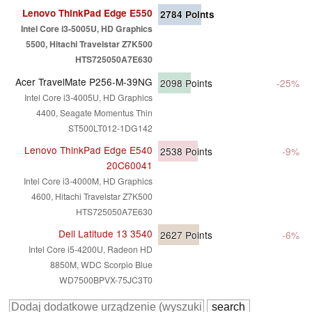
Lenovo ThinkPad Edge E550
2784
Points
Intel Core i3-5005U, HD Graphics
5500, Hitachi Travelstar Z7K500
HTS725050A7E630
Acer TravelMate P256-M-39NG
2098
Points
-25%
Intel Core i3-4005U, HD Graphics
4400, Seagate Momentus Thin
ST500LT012-1DG142
Lenovo ThinkPad Edge E540
2538
Points
-9%
20C60041
Intel Core i3-4000M, HD Graphics
4600, Hitachi Travelstar Z7K500
HTS725050A7E630
Dell Latitude 13 3540
2627
Points
-6%
Intel Core i5-4200U, Radeon HD
8850M, WDC Scorpio Blue
WD7500BPVX-75JC3T0