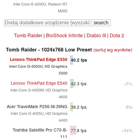
Intel Core i5-4200U, Radeon R7
M260
Tomb Raider
|
BioShock Infinite
|
Diablo III
|
Dota 2
Tomb Raider - 1024x768 Low Preset
(sortuj wg wyników)
Lenovo ThinkPad Edge E550
40.2
fps
Intel Core i3-5005U, HD Graphics
5500
Lenovo ThinkPad Edge E540
42.3
fps
+5%
Intel Core i3-4000M, HD Graphics
4600
Acer TravelMate P256-M-39NG
38.2
fps
-5%
Intel Core i3-4005U, HD Graphics
4400
Toshiba Satellite Pro C70-B-
77.8
fps
+94%
111