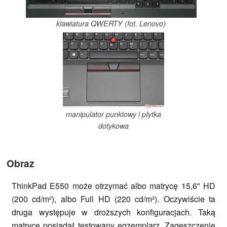
klawiatura QWERTY (fot. Lenovo)
manipulator punktowy i płytka
dotykowa
Obraz
ThinkPad E550 może otrzymać albo matrycę 15,6" HD
(200 cd/m²), albo Full HD (220 cd/m²). Oczywiście ta
druga występuje w droższych konfiguracjach. Taką
matrycę posiadał testowany egzemplarz. Zagęszczenie