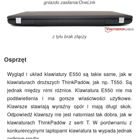
gniazdo zasilania/OneLink
z tyłu brak złączy
Osprzęt
Wygląd i układ klawiatury E550 są takie same, jak w
klawiaturach droższych ThinkPadów, jak np. T550. Są
jednak między nimi różnice. Klawiatura E550 nie ma
podświetlenia i ma gorsze właściwości użytkowe.
Klawisze stawiają wyraźny opór i mają długi skok.
Odpowiedź klawiszy nie jest natomiast tak dobra, jak w
klawiaturach ThinkPadów z serii T. W porównaniu z
konkurencyjnymi laptopami klawiatura ta wypada jednak
całkiem nieźle.