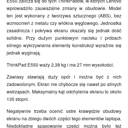
E550 zalicza się do tych ThinkPadów, w których Lenovo
wprowadziło zauważalne zmiany w obudowie. Model
ten jest wykonany z tworzywa sztucznego (ABS), bez
wzmocnień z metalu czy włókna węglowego. Jednostka
zasadnicza i pokrywa ekranu okazały się jednak dość
solidne. Przy dużym punktowym nacisku i próbach
silnego wykrzywiania elementy konstrukcji wyraźnie się
jednak wyginają.
ThinkPad E550 waży 2,38 kg i ma 27 mm wysokości.
Zawiasy stawiają duży opór i można być z nich
zadowolonym. Ekran nie chybocze się nawet po silnych
wstrząsach. Maksymalny kąt odchylenia ekranu to około
135 stopni.
Negatywnie trzeba ocenić ostre krawędzie obudowy
ekranu na zbiegu dwóch części tego elementów laptopa.
Niedokładne spasowanie części można było też