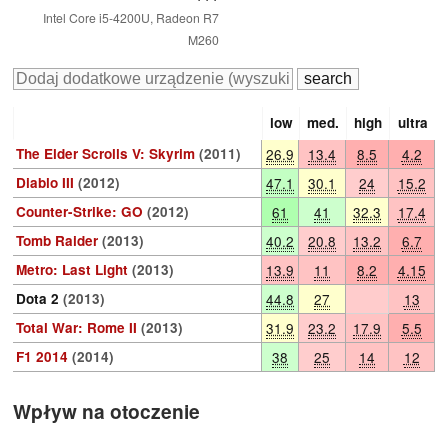
Intel Core i5-4200U, Radeon R7
M260
low
med.
high
ultra
The Elder Scrolls V: Skyrim
(2011)
26.9
13.4
8.5
4.2
Diablo III
(2012)
47.1
30.1
24
15.2
Counter-Strike: GO
(2012)
61
41
32.3
17.4
Tomb Raider
(2013)
40.2
20.8
13.2
6.7
Metro: Last Light
(2013)
13.9
11
8.2
4.15
Dota 2
(2013)
44.8
27
13
Total War: Rome II
(2013)
31.9
23.2
17.9
5.5
F1 2014
(2014)
38
25
14
12
Wpływ na otoczenie