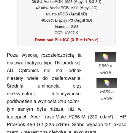
38.8% AdobeRGB 1998 (Argyll 1.6.3 3D)
42.06% AdobeRGB 1998 (Argyll 3D)
61.1% sRGB (Argyll 3D)
40.69% Display P3 (Argyll 3D)
Gamma: 2.53
CCT: 12807 K
Download Plik ICC (X-Rite i1Pro 2)
Poza wysoką rozdzielczością ta
matowa matryca typu TN produkcji
E550 a
AU Optronics nie ma jednak
aRGB
niestety wiele do zaoferowania.
Średnia luminancja przy
E550 a
maksymalnej intensywności
sRGB
podświetlenia wyniosła 210 cd/m² i
tym samym była niższa, niż w
laptopach Acer TravelMate P256-M (230 cd/m²) i HP
ProBook 450 G2 (225 cd/m²). Słabo wypada też jakość
czerni - nie jest ona głęboka, a lekko szara.