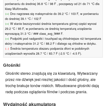
porównaniu do średniej 36.8 °C / 98 F , począwszy od 21 do 71 °C dla
klasy Multimedia.
Dno nagrzewa się maksymalnie do 39.2 °C / 103 F, w porównaniu
(+)
do średniej 39.1 °C / 102 F
W stanie bezczynności średnia temperatura górnej części wynosi
(+)
29.2 °C / 85 F, w porównaniu ze średnią temperaturą urządzenia
wynoszącą 31.3 °C / ### class_avg_f### F.
Podpórki pod nadgarstki i touchpad są chłodniejsze niż temperatura
(+)
skóry i maksymalnie 31.2 °C / 88.2 F i dlatego są chłodne w dotyku.
Średnia temperatura obszaru podparcia dłoni w podobnych
(-)
urządzeniach wynosiła 28.7 °C / 83.7 F (-2.5 °C / -4.5 F).
Głośniki
Głośniki stereo znajdują się za klawiaturą. Wytwarzany
przez nie dźwięk jest niezłej jakości i dość głośny, ale
trochę brakuje tonów niskich. Wbudowane głośniki dają
radę podczas oglądania filmów i podczas grania.
Wydajność akumulatora