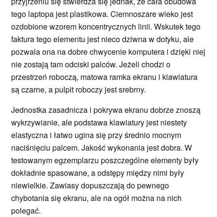
przyjrzeniu się stwierdza się jednak, że cała obudowa
tego laptopa jest plastikowa. Ciemnoszare wieko jest
ozdobione wzorem koncentrycznych linii. Wskutek tego
faktura tego elementu jest nieco dziwna w dotyku, ale
pozwala ona na dobre chwycenie komputera i dzięki niej
nie zostają tam odciski palców. Jeżeli chodzi o
przestrzeń roboczą, matowa ramka ekranu i klawiatura
są czarne, a pulpit roboczy jest srebrny.
Jednostka zasadnicza i pokrywa ekranu dobrze znoszą
wykrzywianie, ale podstawa klawiatury jest niestety
elastyczna i łatwo ugina się przy średnio mocnym
naciśnięciu palcem. Jakość wykonania jest dobra. W
testowanym egzemplarzu poszczególne elementy były
dokładnie spasowane, a odstępy między nimi były
niewielkie. Zawiasy dopuszczają do pewnego
chybotania się ekranu, ale na ogół można na nich
polegać.