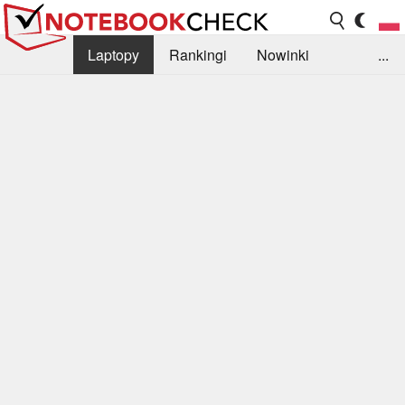
Laptopy
Rankingi
Nowinki
...
Biblioteka
Info
Szukajka recenzji