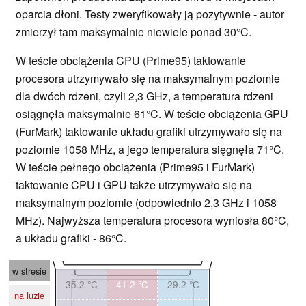
oparcia dłoni. Testy zweryfikowały ją pozytywnie - autor
zmierzył tam maksymalnie niewiele ponad 30°C.
W teście obciążenia CPU (Prime95) taktowanie
procesora utrzymywało się na maksymalnym poziomie
dla dwóch rdzeni, czyli 2,3 GHz, a temperatura rdzeni
osiągnęła maksymalnie 61°C. W teście obciążenia GPU
(FurMark) taktowanie układu grafiki utrzymywało się na
poziomie 1058 MHz, a jego temperatura sięgnęła 71°C.
W teście pełnego obciążenia (Prime95 i FurMark)
taktowanie CPU i GPU także utrzymywało się na
maksymalnym poziomie (odpowiednio 2,3 GHz i 1058
MHz). Najwyższa temperatura procesora wyniosła 80°C,
a układu grafiki - 86°C.
w stresie
35.2 °C
41.2 °C
29.2 °C
na luzie