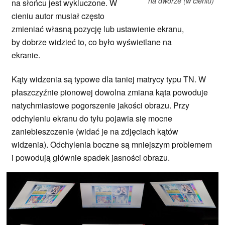
na dworze (w cieniu)
na słońcu jest wykluczone. W
cieniu autor musiał często
zmieniać własną pozycję lub ustawienie ekranu,
by dobrze widzieć to, co było wyświetlane na
ekranie.
Kąty widzenia są typowe dla taniej matrycy typu TN. W
płaszczyźnie pionowej dowolna zmiana kąta powoduje
natychmiastowe pogorszenie jakości obrazu. Przy
odchyleniu ekranu do tyłu pojawia się mocne
zaniebieszczenie (widać je na zdjęciach kątów
widzenia). Odchylenia boczne są mniejszym problemem
i powodują głównie spadek jasności obrazu.