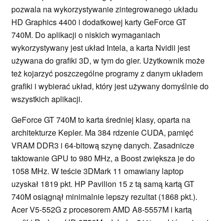
pozwala na wykorzystywanie zintegrowanego układu
HD Graphics 4400 i dodatkowej karty GeForce GT
740M. Do aplikacji o niskich wymaganiach
wykorzystywany jest układ Intela, a karta Nvidii jest
używana do grafiki 3D, w tym do gier. Użytkownik może
też kojarzyć poszczególne programy z danym układem
grafiki i wybierać układ, który jest używany domyślnie do
wszystkich aplikacji.
GeForce GT 740M to karta średniej klasy, oparta na
architekturze Kepler. Ma 384 rdzenie CUDA, pamięć
VRAM DDR3 i 64-bitową szynę danych. Zasadnicze
taktowanie GPU to 980 MHz, a Boost zwiększa je do
1058 MHz. W teście 3DMark 11 omawiany laptop
uzyskał 1819 pkt. HP Pavilion 15 z tą samą kartą GT
740M osiągnął minimalnie lepszy rezultat (1868 pkt.).
Acer V5-552G z procesorem AMD A8-5557M i kartą