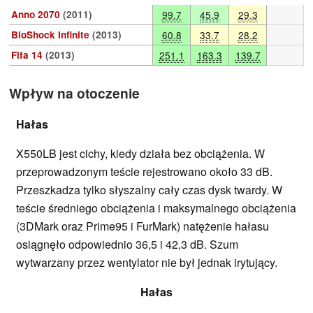
Anno 2070
(2011)
99.7
45.9
29.3
BioShock Infinite
(2013)
60.8
33.7
28.2
Fifa 14
(2013)
251.1
163.3
139.7
Wpływ na otoczenie
Hałas
X550LB jest cichy, kiedy działa bez obciążenia. W
przeprowadzonym teście rejestrowano około 33 dB.
Przeszkadza tylko słyszalny cały czas dysk twardy. W
teście średniego obciążenia i maksymalnego obciążenia
(3DMark oraz Prime95 i FurMark) natężenie hałasu
osiągnęło odpowiednio 36,5 i 42,3 dB. Szum
wytwarzany przez wentylator nie był jednak irytujący.
Hałas