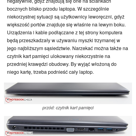
negatywnie, gdyż znajdują się one na ściankach
bocznych blisko przodu laptopa. W szczególnie
niekorzystnej sytuacji są użytkownicy leworęczni, gdyż
większość portów znajduje się właśnie na lewym boku.
Urządzenia i kable podłączane z tej strony komputera
będą przeszkadzały w używaniu myszki trzymanej w
jego najbliższym sąsiedztwie. Narzekać można także na
czytnik kart pamięci ulokowany niekorzystnie na
przedniej krawędzi obudowy. By wyjąć włożoną do
niego kartę, trzeba podnieść cały laptop.
przód: czytnik kart pamięci