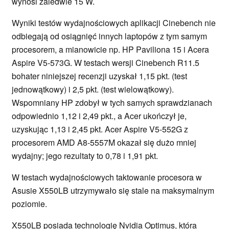
wynosi zaledwie 15 W.
Wyniki testów wydajnościowych aplikacji Cinebench nie
odbiegają od osiągnięć innych laptopów z tym samym
procesorem, a mianowicie np. HP Paviliona 15 i Acera
Aspire V5-573G. W testach wersji Cinebench R11.5
bohater niniejszej recenzji uzyskał 1,15 pkt. (test
jednowątkowy) i 2,5 pkt. (test wielowątkowy).
Wspomniany HP zdobył w tych samych sprawdzianach
odpowiednio 1,12 i 2,49 pkt., a Acer ukończył je,
uzyskując 1,13 i 2,45 pkt. Acer Aspire V5-552G z
procesorem AMD A8-5557M okazał się dużo mniej
wydajny; jego rezultaty to 0,78 i 1,91 pkt.
W testach wydajnościowych taktowanie procesora w
Asusie X550LB utrzymywało się stale na maksymalnym
poziomie.
X550LB posiada technologię Nvidia Optimus, która