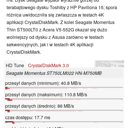
terabajtowego dysku Toshiby z HP Paviliona 15; spora
różnica uwidoczniła się zwłaszcza w testach 4K
aplikacji CrystalDiskMark. Z kolei Seagate Momentus
Thin ST500LT0 z Acera V5-552G okazał się dużo
wolniejszy od dysku z Asusa zarówno w testach
sekwencyjnych, jak i w testach 4K aplikacji
CrystalDiskMark.
HD Tune
CrystalDiskMark 3.0
Seagate Momentus ST750LM022 HN-M750MB
przesył danych (minimum): 40.8 MB/s
przesył danych (maksimum): 110.8 MB/s
przesył danych (średnio): 86 MB/s
czas dostępu: 17.7 ms