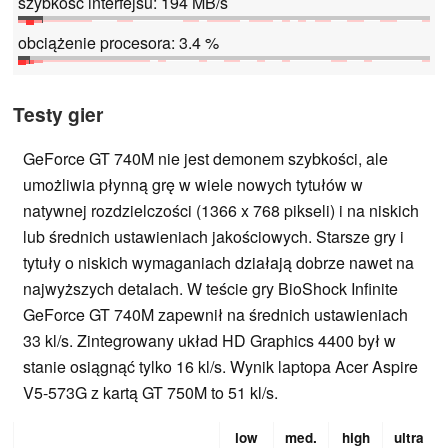
szybkość interfejsu: 194 MB/s
obciążenie procesora: 3.4 %
Testy gier
GeForce GT 740M nie jest demonem szybkości, ale
umożliwia płynną grę w wiele nowych tytułów w
natywnej rozdzielczości (1366 x 768 pikseli) i na niskich
lub średnich ustawieniach jakościowych. Starsze gry i
tytuły o niskich wymaganiach działają dobrze nawet na
najwyższych detalach. W teście gry BioShock Infinite
GeForce GT 740M zapewnił na średnich ustawieniach
33 kl/s. Zintegrowany układ HD Graphics 4400 był w
stanie osiągnąć tylko 16 kl/s. Wynik laptopa Acer Aspire
V5-573G z kartą GT 750M to 51 kl/s.
low
med.
high
ultra