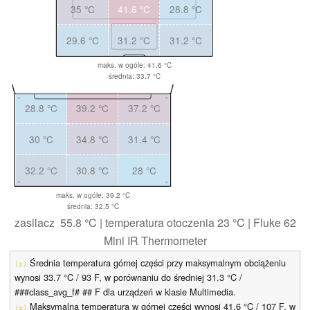
35 °C
41.6 °C
28.8 °C
29.6 °C
31.2 °C
31.2 °C
maks. w ogóle: 41.6 °C
średnia: 33.7 °C
28.8 °C
39.2 °C
37.2 °C
30 °C
34.8 °C
31.4 °C
32.2 °C
30.8 °C
28 °C
maks. w ogóle: 39.2 °C
średnia: 32.5 °C
zasilacz 55.8 °C | temperatura otoczenia 23 °C | Fluke 62
Mini IR Thermometer
Średnia temperatura górnej części przy maksymalnym obciążeniu
(±)
wynosi 33.7 °C / 93 F, w porównaniu do średniej 31.3 °C /
###class_avg_f# ## F dla urządzeń w klasie Multimedia.
Maksymalna temperatura w górnej części wynosi 41.6 °C / 107 F, w
(±)