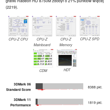
grafiki Radeon HD 8750M zdobył o 21% punktów więcej
(2219).
CPU-Z SPD
CPU-Z CPU
CPU-Z
CPU-Z
Mainboard
Memory
HDT
CDM
3DMark 06
8388 pkt.
Standard Score
3DMark 11
1819 pkt.
Performance