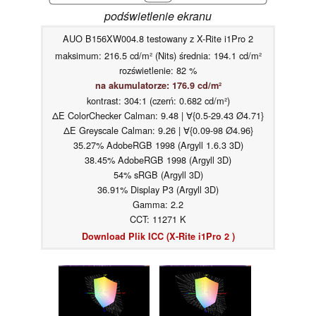
podświetlenie ekranu
AUO B156XW004.8 testowany z X-Rite i1Pro 2
maksimum: 216.5 cd/m² (Nits) średnia: 194.1 cd/m²
rozświetlenie: 82 %
na akumulatorze: 176.9 cd/m²
kontrast: 304:1 (czerń: 0.682 cd/m²)
ΔE ColorChecker Calman: 9.48 | ∀{0.5-29.43 Ø4.71}
ΔE Greyscale Calman: 9.26 | ∀{0.09-98 Ø4.96}
35.27% AdobeRGB 1998 (Argyll 1.6.3 3D)
38.45% AdobeRGB 1998 (Argyll 3D)
54% sRGB (Argyll 3D)
36.91% Display P3 (Argyll 3D)
Gamma: 2.2
CCT: 11271 K
Download Plik ICC (X-Rite i1Pro 2 )