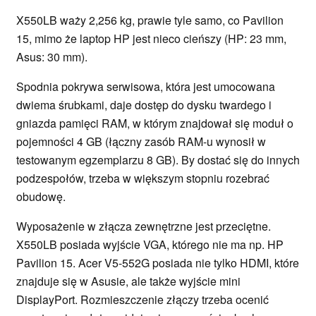
X550LB waży 2,256 kg, prawie tyle samo, co Pavilion
15, mimo że laptop HP jest nieco cieńszy (HP: 23 mm,
Asus: 30 mm).
Spodnia pokrywa serwisowa, która jest umocowana
dwiema śrubkami, daje dostęp do dysku twardego i
gniazda pamięci RAM, w którym znajdował się moduł o
pojemności 4 GB (łączny zasób RAM-u wynosił w
testowanym egzemplarzu 8 GB). By dostać się do innych
podzespołów, trzeba w większym stopniu rozebrać
obudowę.
Wyposażenie w złącza zewnętrzne jest przeciętne.
X550LB posiada wyjście VGA, którego nie ma np. HP
Pavilion 15. Acer V5-552G posiada nie tylko HDMI, które
znajduje się w Asusie, ale także wyjście mini
DisplayPort. Rozmieszczenie złączy trzeba ocenić