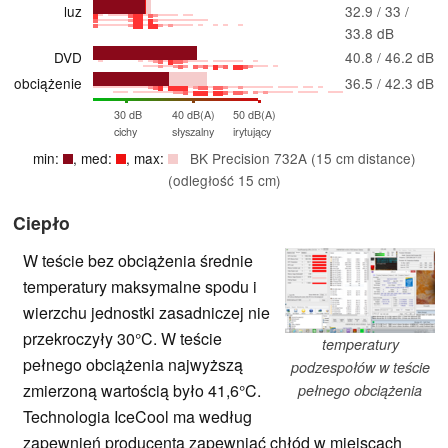
luz
32.9 / 33 /
33.8 dB
DVD
40.8 / 46.2 dB
obciążenie
36.5 / 42.3 dB
30 dB
40 dB(A)
50 dB(A)
cichy
słyszalny
irytujący
min:
, med:
, max:
BK Precision 732A (15 cm distance)
(odległość 15 cm)
Ciepło
W teście bez obciążenia średnie
temperatury maksymalne spodu i
wierzchu jednostki zasadniczej nie
przekroczyły 30°C. W teście
temperatury
pełnego obciążenia najwyższą
podzespołów w teście
zmierzoną wartością było 41,6°C.
pełnego obciążenia
Technologia IceCool ma według
zapewnień producenta zapewniać chłód w miejscach