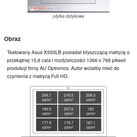
płytka dotykowa
Obraz
Testowany Asus X550LB posiadał błyszczącą matrycę o
przekątnej 15,6 cala i rozdzielczości 1366 x 768 pikseli
produkcji firmy AU Optronics. Autor wolałby mieć do
czynienia z matrycą Full HD.
206.7
216.5
209.3
cd/m²
cd/m²
cd/m²
180.5
207.6
182
cd/m²
cd/m²
cd/m²
177.9
179.7
187.1
cd/m²
cd/m²
cd/m²