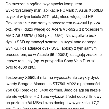
Do mierzenia ogólnej wydajności komputera
wykorzystujemy m.in. aplikację PCMark 7. Asus X550LB
uzyskał w tym teście 2971 pkt., nieco więcej od HP
Paviliona 15 z tym samym procesorem i5-4200U (2724
pkt., -8%) i dużo więcej od Acera V5-552G z procesorem
AMD A8-5557M (1904 pkt., -36%). Niewątpliwie brak
dysku SSD ograniczył szanse na uzyskanie dobrego
wyniku. Posiadające dysk SSD laptopy z tym samym
procesorem, co w Asusie (i5-4200U), osiągają znacznie
lepsze rezultaty (np. w przypadku Sony Vaio Duo 13
było to 4600 pkt.).
Testowany X550LB miał na wyposażeniu zwykły dysk
twardy Seagate Momentus ST750LM022 o pojemności
750 GB i prędkości 5400 obr/min. Jego osiągi są niezłe
ale nie wybitne. HD Tune wykazał średni odczyt liniowy
na poziomie 86 MB/s i czas dostępu w wysokości 17,7
ms. Dysk Seagate wypadł wyraźnie gorzej od