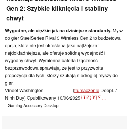
Gen 2: Szybkie kliknięcia i stabilny
chwyt
Wygodne, ale ciężkie jak na dzisiejsze standardy.
Mysz
do gier SteelSeries Rival 3 Wireless Gen 2 to budżetowa
opcja, która nie jest określana jako najlżejsza i
najdokładniejsza, ale oferuje solidną wydajność i
wygodny chwyt. Wymienna bateria i łączność
bezprzewodowa sprawiają, że jest to przyzwoita
propozycja dla tych, którzy szukają niedrogiej myszy do
gier.
Vineet Washington
(
tłumaczenie
DeepL /
,
👁
Enrico Frahn
Ninh Duy)
Opublikowany
10/06/2025
🇺🇸
🇫🇷
...
Gaming
Accessory
Desktop