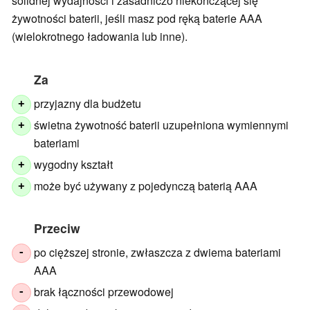
solidnej wydajności i zasadniczo niekończącej się
żywotności baterii, jeśli masz pod ręką baterie AAA
(wielokrotnego ładowania lub inne).
Za
przyjazny dla budżetu
+
świetna żywotność baterii uzupełniona wymiennymi
+
bateriami
wygodny kształt
+
może być używany z pojedynczą baterią AAA
+
Przeciw
po cięższej stronie, zwłaszcza z dwiema bateriami
-
AAA
brak łączności przewodowej
-