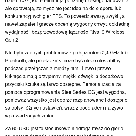
baterii AAA, które eliminują potrzebę częstego ładowania,
ale sprawiają, że mysz nie jest idealna do e-sportu lub
konkurencyjnych gier FPS. To powiedziawszy, zwykli, a
nawet zapaleni gracze docenią wygodny chwyt, dokładną
wydajność i bezprzewodową łączność Rival 3 Wireless
Gen 2.
Nie było żadnych problemów z połączeniem 2,4 GHz lub
Bluetooth, ale przełącznik może być nieco niestabilny
podczas przełączania między nimi. Lewe i prawe
kliknięcia mają przyjemny, miękki dźwięk, a dodatkowe
przyciski kciuka są łatwo dostępne. Personalizacja za
pomocą oprogramowania SteelSeries GG jest wygodna,
ponieważ wszystko jest dobrze rozplanowane i dostępne
są opisy różnych ustawień, wraz z podglądem na żywo
wprowadzonych zmian.
Za 60 USD jest to stosunkowo niedroga mysz do gier o