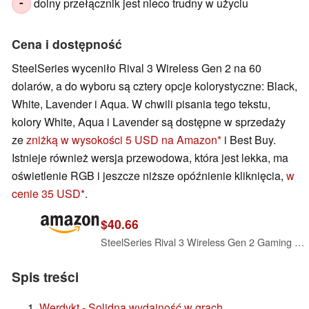
dolny przełącznik jest nieco trudny w użyciu
-
Cena i dostępność
SteelSeries wyceniło Rival 3 Wireless Gen 2 na 60
dolarów, a do wyboru są cztery opcje kolorystyczne: Black,
White, Lavender i Aqua. W chwili pisania tego tekstu,
kolory White, Aqua i Lavender są dostępne w sprzedaży
ze
zniżką w wysokości 5 USD na Amazon
i Best Buy.
Istnieje również wersja przewodowa, która jest lekka, ma
oświetlenie RGB i jeszcze niższe opóźnienie kliknięcia,
w
cenie 35 USD
.
$40.66
SteelSeries Rival 3 Wireless Gen 2 Gaming Mouse — 2.4GHz and Bluetooth — 18000 DPI TrueMove Air Optical Sensor — 60 Million Click Durability — Light-Weight — 100% PTFE Feet — White
Spis treści
Werdykt - Solidna wydajność w grach