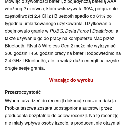
Mówiąc o żywotności baterii, z pojedynczą baterią AAA
włożoną 2 czerwca, która wskazywała 90%, połączenie
częstotliwości 2,4 GHz i Bluetooth spadło do 61% po
tygodniu umiarkowanego użytkowania. Użytkowanie
obejmowało granie w
PUBG
,
Delta Force
i
Deathloop
, a
także używanie go do pracy na komputerze Mac przez
Bluetooth. Rival 3 Wireless Gen 2 może nie wytrzymać
200 godzin i 450 godzin pracy na baterii (odpowiednio na
2,4 GHz i Bluetooth), ale to wciąż dużo energii na częste
długie sesje grania.
Wracając do wyroku
Przezroczystość
Wyboru urządzeń do recenzji dokonuje nasza redakcja.
Próbka testowa została udostępniona autorowi przez
producenta bezpłatnie do celów recenzji. Na tę recenzję
nie miały wpływu osoby trzecie, a producent nie otrzymał