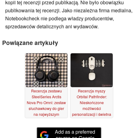
kopii tej recenzji przed publikacją. Nie było obowiązku
publikowania tej recenzji. Jako niezależna firma medialna,
Notebookcheck nie podlega władzy producentów,
sprzedawców detalicznych ani wydawców.
Powiązane artykuły
Recenzja zestawu
Recenzja myszy
SteelSeries Arctis
Orbital Pathfinder:
Nova Pro Omni: zestaw
Nieskończone
słuchawkowy do gier
możliwości
na najwyższym
personalizacji i świetna
poziomie, potencjalnie
mysz do rozruchu
07/07/2026
21/03/2026
Add as a preferred
source on Google