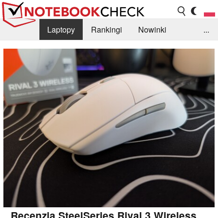
Laptopy
Rankingi
Nowinki
...
Biblioteka
Info
Szukajka recenzji
Recenzja SteelSeries Rival 3 Wireless