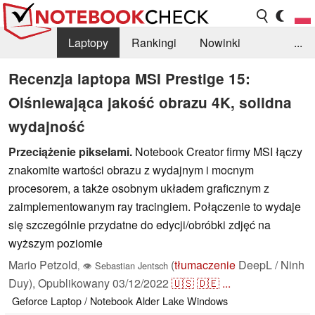
Laptopy
Rankingi
Nowinki
...
Biblioteka
Info
Szukajka recenzji
Recenzja laptopa MSI Prestige 15:
Olśniewająca jakość obrazu 4K, solidna
wydajność
Przeciążenie pikselami.
Notebook Creator firmy MSI łączy
znakomite wartości obrazu z wydajnym i mocnym
procesorem, a także osobnym układem graficznym z
zaimplementowanym ray tracingiem. Połączenie to wydaje
się szczególnie przydatne do edycji/obróbki zdjęć na
wyższym poziomie
Mario Petzold
(
tłumaczenie
DeepL / Ninh
,
👁
Sebastian Jentsch
Duy),
Opublikowany
03/12/2022
🇺🇸
🇩🇪
...
Geforce
Laptop / Notebook
Alder Lake
Windows