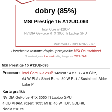
dobry (85%)
MSI Prestige 15 A12UD-093
Intel Core i7-1280P
NVIDIA GeForce RTX 3050 Ti Laptop GPU
Multimedia - 30/11/2022 - v7
Urządzenie testowe dzięki uprzejmości
MSI Deutschland
Download your
licensed
rating image as
PNG
/
SVG
MSI Prestige 15 A12UD-093
Procesor
Intel Core i7-1280P
14c/20t 14 x 1.3 - 4.8 GHz,
64 W PL2 / Short Burst, 50 W PL1 / Sustained, Alder
Lake-P
Karta grafiki
NVIDIA GeForce RTX 3050 Ti Laptop GPU -
4 GB VRAM, rdzeń: 1035 MHz, 40 W TDP, GDDR6,
Nvidia 516.59