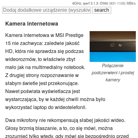
6GHz; iperf 3.1.3:
Ø986 (831-1105) MBit/s
Kamera internetowa
Kamera internetowa w MSI Prestige
15 nie zachwyca: zaledwie jakość
HD, która nie sprawdza się podczas
wideorozmów, to właściwie zbyt
Połączenie
mało jak na multimedialny notebook.
podczerwieni i prostej
Z drugiej strony rozpoznawanie w
kamery
słabym świetle jest przekonujące.
Nawet poświata wyświetlacza jest
wystarczająca, by w każdej chwili można było
wykorzystać laptop do wideotelefonii.
Dwa mikrofony nie rekompensują słabej jakości wideo.
Głosy brzmią blaszanie, a to, co się mówi, można
zrozumieć tylko wtedy, gdy mówi się bezpośrednio przed