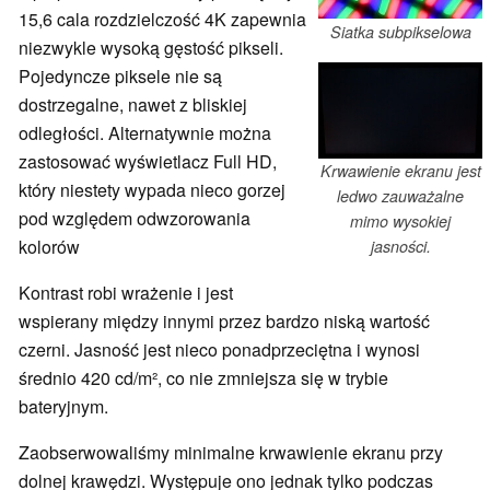
15,6 cala rozdzielczość 4K zapewnia
Siatka subpikselowa
niezwykle wysoką gęstość pikseli.
Pojedyncze piksele nie są
dostrzegalne, nawet z bliskiej
odległości. Alternatywnie można
zastosować wyświetlacz Full HD,
Krwawienie ekranu jest
który niestety wypada nieco gorzej
ledwo zauważalne
pod względem odwzorowania
mimo wysokiej
kolorów
jasności.
Kontrast robi wrażenie i jest
wspierany między innymi przez bardzo niską wartość
czerni. Jasność jest nieco ponadprzeciętna i wynosi
średnio 420 cd/m², co nie zmniejsza się w trybie
bateryjnym.
Zaobserwowaliśmy minimalne krwawienie ekranu przy
dolnej krawędzi. Występuje ono jednak tylko podczas