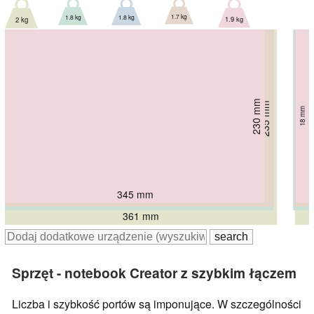
1.7 kg
1.8 kg
1.8 kg
1.9 kg
2 kg
239.7 mm
230 mm
234 mm
235 mm
20.1 mm
18.9 mm
18 mm
21.2 mm
259 mm
18.9 mm
345 mm
357 mm
357 mm
356.3 mm
361 mm
Sprzęt - notebook Creator z szybkim łączem
Liczba i szybkość portów są imponujące. W szczególności