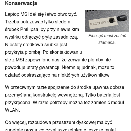
Konserwacja
Laptop MSI dał się łatwo otworzyć.
Trzeba poluzować tylko siedem
śrubek Phillipsa, by przy niewielkim
Pieczęć musi zostać
wysiłku odłączyć płytę zasadniczą.
złamana.
Niestety środkowa śrubka jest
przykryta plombą. Po skontaktowaniu
się z MSI zapewniono nas, że zerwanie plomby nie
powoduje utraty gwarancji. Niemniej jednak, może to
działać odstraszająco na niektórych użytkowników
W przeciwnym razie spojrzenie do środka ujawnia dobrze
przemyślaną konstrukcję wewnętrzną. Tylko bateria jest
przykręcona. W razie potrzeby można też zamienić moduł
WLAN.
Co więcej, rozbudowa przestrzeni dyskowej ma być
zupełnie prosta, co czyni uszczelnienie jeszcze mniej