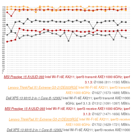
1700
1650
1600
1550
1500
1450
1400
1350
1300
1250
1200
1150
1100
1050
1000
950
900
850
800
750
700
650
600
550
500
450
400
350
300
250
200
150
100
50
0
MSI Prestige 15 A12UD-093
Intel Wi-Fi 6E AX211; iperf3 transmit AXE11000 6GHz; iperf
3.1.3:
Ø1066 (811-1150) MBit/s
Lenovo ThinkPad X1 Extreme G5-21DE003RGE
Intel Wi-Fi 6E AX211; iperf3 transmit
AXE11000 6GHz:
Ø1627 (1573-1689) MBit/s
Dell XPS 13 9315 2-in-1 Core i5-1230U
Intel Wi-Fi 6E AX211; iperf3 transmit AXE11000
6GHz; iperf 3.1.3:
Ø1312 (1091-1397) MBit/s
MSI Prestige 15 A12UD-093
Intel Wi-Fi 6E AX211; iperf3 receive AXE11000 6GHz; iperf
3.1.3:
Ø1627 (1471-1656) MBit/s
Lenovo ThinkPad X1 Extreme G5-21DE003RGE
Intel Wi-Fi 6E AX211; iperf3 receive
AXE11000 6GHz:
Ø1702 (1629-1721) MBit/s
Dell XPS 13 9315 2-in-1 Core i5-1230U
Intel Wi-Fi 6E AX211; iperf3 receive AXE11000