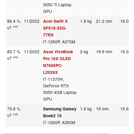
3050 Ti Laptop
GPU
86.4 %
11/2022
1.8 kg
21.2 mm
16.00"
Acer Swift X
v7
(old)
SFX16-52G-
77RX
i7-1260P, A370M
83.7 %
11/2022
2 kg
18.9 mm
16.00"
Asus VivoBook
v7
(old)
Pro 16X OLED
N7600PC-
L2026X
i7-11370H,
GeForce RTX
3050 4GB Laptop
GPU
79.8 %
1.6 kg
15 mm
15.60"
Samsung Galaxy
v7
(old)
Book2 15
i7-1260P, A350M