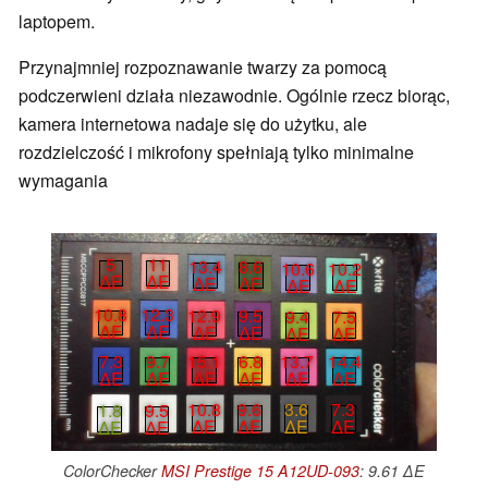
laptopem.
Przynajmniej rozpoznawanie twarzy za pomocą
podczerwieni działa niezawodnie. Ogólnie rzecz biorąc,
kamera internetowa nadaje się do użytku, ale
rozdzielczość i mikrofony spełniają tylko minimalne
wymagania
5
11
13.4
8.6
10.6
10.2
∆E
∆E
∆E
∆E
∆E
∆E
10.8
12.3
12.9
9.5
9.4
7.5
∆E
∆E
∆E
∆E
∆E
∆E
7.3
9.7
15.1
6.8
13.7
14.4
∆E
∆E
∆E
∆E
∆E
∆E
3.6
7.3
10.8
9.6
1.8
9.5
∆E
∆E
∆E
∆E
∆E
∆E
ColorChecker
MSI Prestige 15 A12UD-093
: 9.61 ∆E