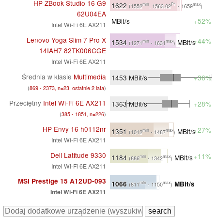
HP ZBook Studio 16 G9
1622
min
P1
max
(1552
, 1563.02
- 1659
)
62U04EA
MBit/s
+52%
Intel Wi-Fi 6E AX211
Lenovo Yoga Slim 7 Pro X
+44%
1534
MBit/s
min
max
(1271
- 1631
)
14IAH7 82TK006CGE
Intel Wi-Fi 6E AX211
Średnia w klasie
Multimedia
1453
MBit/s
+36%
(
869 - 2373, n=23, ostatnie 2 lata
)
Przeciętny
Intel Wi-Fi 6E AX211
1363
MBit/s
+28%
(
385 - 1851, n=226
)
HP Envy 16 h0112nr
+27%
1351
MBit/s
min
max
(1012
- 1487
)
Intel Wi-Fi 6E AX211
Dell Latitude 9330
+11%
1184
MBit/s
min
max
(886
- 1342
)
Intel Wi-Fi 6E AX211
MSI Prestige 15 A12UD-093
1066
MBit/s
min
max
(811
- 1150
)
Intel Wi-Fi 6E AX211