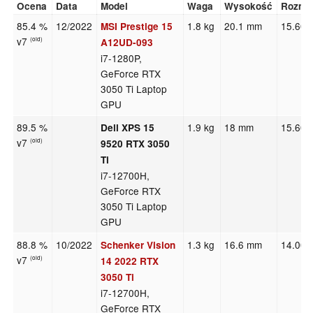
Ocena
Data
Model
Waga
Wysokość
Rozmi
85.4 %
12/2022
1.8 kg
20.1 mm
15.60"
MSI Prestige 15
v7
(old)
A12UD-093
i7-1280P,
GeForce RTX
3050 Ti Laptop
GPU
89.5 %
1.9 kg
18 mm
15.60"
Dell XPS 15
v7
(old)
9520 RTX 3050
Ti
i7-12700H,
GeForce RTX
3050 Ti Laptop
GPU
88.8 %
10/2022
1.3 kg
16.6 mm
14.00"
Schenker Vision
v7
(old)
14 2022 RTX
3050 Ti
i7-12700H,
GeForce RTX