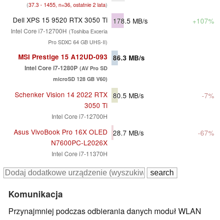
(
37.3 - 1455, n=36, ostatnie 2 lata
)
Dell XPS 15 9520 RTX 3050 Ti
178.5
MB/s
+107%
Intel Core i7-12700H
(Toshiba Exceria
Pro SDXC 64 GB UHS-II)
MSI Prestige 15 A12UD-093
86.3
MB/s
Intel Core i7-1280P
(AV Pro SD
microSD 128 GB V60)
Schenker Vision 14 2022 RTX
80.5
MB/s
-7%
3050 Ti
Intel Core i7-12700H
Asus VivoBook Pro 16X OLED
28.7
MB/s
-67%
N7600PC-L2026X
Intel Core i7-11370H
Komunikacja
Przynajmniej podczas odbierania danych moduł WLAN