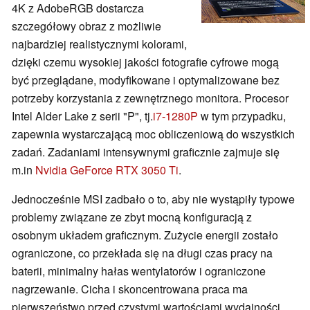
4K z AdobeRGB dostarcza
szczegółowy obraz z możliwie
najbardziej realistycznymi kolorami,
dzięki czemu wysokiej jakości fotografie cyfrowe mogą
być przeglądane, modyfikowane i optymalizowane bez
potrzeby korzystania z zewnętrznego monitora. Procesor
Intel Alder Lake z serii "P", tj.
i7-1280P
w tym przypadku,
zapewnia wystarczającą moc obliczeniową do wszystkich
zadań. Zadaniami intensywnymi graficznie zajmuje się
m.in
Nvidia GeForce RTX 3050 Ti
.
Jednocześnie MSI zadbało o to, aby nie wystąpiły typowe
problemy związane ze zbyt mocną konfiguracją z
osobnym układem graficznym. Zużycie energii zostało
ograniczone, co przekłada się na długi czas pracy na
baterii, minimalny hałas wentylatorów i ograniczone
nagrzewanie. Cicha i skoncentrowana praca ma
pierwszeństwo przed czystymi wartościami wydajności.