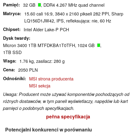
Pamięć
32 GB
, DDR4 4.267 MHz quad channel
Matryca
15.60 cali 16:9, 3840 x 2160 pikseli 282 PPI, Sharp
LQ156D1JW42, IPS, refleksująca: nie, 60 Hz
Chipset
Intel Alder Lake-P PCH
Dysk twardy
Micron 3400 1TB MTFDKBA1T0TFH, 1024 GB
,
1TB SSD
Waga
1.76 kg, zasilacz: 280 g
Cena
2050 PLN
Odnośniki
MSI strona producenta
MSI sekcja
Uwaga: Producent może używać komponentów pochodzących od
różnych dostawców, w tym paneli wyświetlaczy, napędów lub kart
pamięci o podobnych specyfikacjach.
pełna specyfikacja
Potencjalni konkurenci w porównaniu