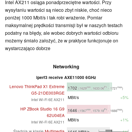
Intel AX211 osiąga ponadprzeciętne wartości. Przy
wysyłaniu wartości są nieco zbyt niskie, choć nieco
poniżej 1000 Mbit/s i tak robi wrażenie. Pomiar
maksymalnej prędkości transmisji był w naszych testach
podatny na błędy, ale wobec dobrych wartości odbioru
możemy śmiało założyć, że w praktyce funkcjonuje on
wystarczająco dobrze
Networking
iperf3 receive AXE11000 6GHz
Lenovo ThinkPad X1 Extreme
1702
min
P1
max
(1629
, 1633.06
- 1721
)
G5-21DE003RGE
MBit/s
+5%
Intel Wi-Fi 6E AX211
HP ZBook Studio 16 G9
1646
min
P1
max
(1567
, 1579.18
- 1666
)
62U04EA
MBit/s
+1%
Intel Wi-Fi 6E AX211
Średnia w klasie
Multimedia
1646
MBit/s
+1%