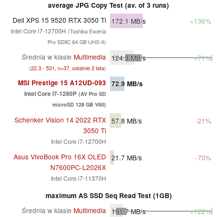
average JPG Copy Test (av. of 3 runs)
Dell XPS 15 9520 RTX 3050 Ti
172.1
MB/s
+136%
Intel Core i7-12700H
(Toshiba Exceria
Pro SDXC 64 GB UHS-II)
Średnia w klasie
Multimedia
124.3
MB/s
+71%
(
22.3 - 531, n=37, ostatnie 2 lata
)
MSI Prestige 15 A12UD-093
72.9
MB/s
Intel Core i7-1280P
(AV Pro SD
microSD 128 GB V60)
Schenker Vision 14 2022 RTX
57.8
MB/s
-21%
3050 Ti
Intel Core i7-12700H
Asus VivoBook Pro 16X OLED
21.7
MB/s
-70%
N7600PC-L2026X
Intel Core i7-11370H
maximum AS SSD Seq Read Test (1GB)
Średnia w klasie
Multimedia
191.7
MB/s
+122%