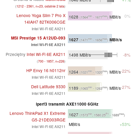
(
1212 - 2361, n=23, ostatnie 2 lata
)
Lenovo Yoga Slim 7 Pro X
0%
1628
MBit/s
min
max
(1564
- 1677
)
14IAH7 82TK006CGE
Intel Wi-Fi 6E AX211
MSI Prestige 15 A12UD-093
1627
MBit/s
min
max
(1471
- 1656
)
Intel Wi-Fi 6E AX211
Przeciętny
Intel Wi-Fi 6E AX211
1498
MBit/s
-8%
(
700 - 1857, n=226
)
HP Envy 16 h0112nr
-22%
1264
MBit/s
min
max
(1021
- 1320
)
Intel Wi-Fi 6E AX211
Dell Latitude 9330
-27%
1189
MBit/s
min
max
(1065
- 1263
)
Intel Wi-Fi 6E AX211
iperf3 transmit AXE11000 6GHz
Lenovo ThinkPad X1 Extreme
1627
min
P1
max
(1573
, 1580.25
- 1689
)
G5-21DE003RGE
MBit/s
+53%
Intel Wi-Fi 6E AX211