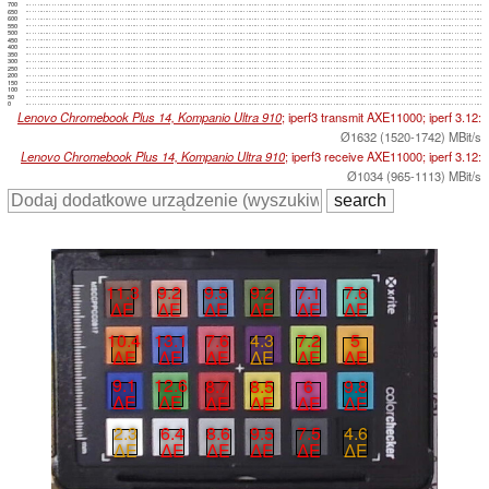
700
650
600
550
500
450
400
350
300
250
200
150
100
50
0
Lenovo Chromebook Plus 14, Kompanio Ultra 910
; iperf3 transmit AXE11000; iperf 3.12:
Ø1632 (1520-1742) MBit/s
Lenovo Chromebook Plus 14, Kompanio Ultra 910
; iperf3 receive AXE11000; iperf 3.12:
Ø1034 (965-1113) MBit/s
11.3
9.2
9.5
9.2
7.1
7.6
∆E
∆E
∆E
∆E
∆E
∆E
10.4
13.1
7.6
4.3
7.2
5
∆E
∆E
∆E
∆E
∆E
∆E
9.1
12.6
8.7
8.5
6
9.8
∆E
∆E
∆E
∆E
∆E
∆E
2.3
6.4
8.6
9.5
7.5
4.6
∆E
∆E
∆E
∆E
∆E
∆E