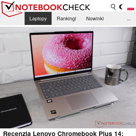
Laptopy
Rankingi
Nowinki
...
Biblioteka
Info
Szukajka recenzji
Recenzja Lenovo Chromebook Plus 14: