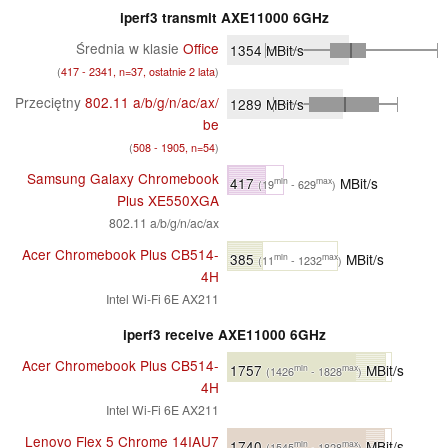
iperf3 transmit AXE11000 6GHz
Średnia w klasie
Office
1354
MBit/s
(
417 - 2341, n=37, ostatnie 2 lata
)
Przeciętny
802.11 a/​b/​g/​n/​ac/​ax/​
1289
MBit/s
be
(
508 - 1905, n=54
)
Samsung Galaxy Chromebook
417
MBit/s
min
max
(19
- 629
)
Plus XE550XGA
802.11 a/b/g/n/ac/ax
Acer Chromebook Plus CB514-
385
MBit/s
min
max
(11
- 1232
)
4H
Intel Wi-Fi 6E AX211
iperf3 receive AXE11000 6GHz
Acer Chromebook Plus CB514-
1757
MBit/s
min
max
(1426
- 1828
)
4H
Intel Wi-Fi 6E AX211
Lenovo Flex 5 Chrome 14IAU7
1740
MBit/s
min
max
(1545
- 1828
)