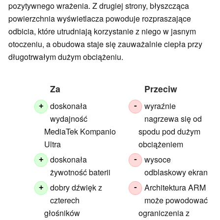
pozytywnego wrażenia. Z drugiej strony, błyszcząca
powierzchnia wyświetlacza powoduje rozpraszające
odbicia, które utrudniają korzystanie z niego w jasnym
otoczeniu, a obudowa staje się zauważalnie ciepła przy
długotrwałym dużym obciążeniu.
Za
Przeciw
doskonała
wyraźnie
+
-
wydajność
nagrzewa się od
MediaTek Kompanio
spodu pod dużym
Ultra
obciążeniem
doskonała
wysoce
+
-
żywotność baterii
odblaskowy ekran
dobry dźwięk z
Architektura ARM
+
-
czterech
może powodować
głośników
ograniczenia z