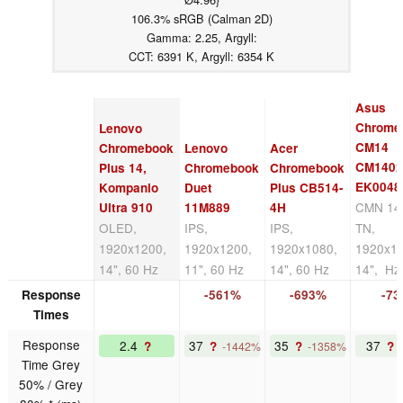
106.3% sRGB (Calman 2D)
Gamma: 2.25, Argyll:
CCT: 6391 K, Argyll: 6354 K
Asus
Chrome
Lenovo
CM14
Chromebook
Lenovo
Acer
CM140
Plus 14,
Chromebook
Chromebook
EK0048
Kompanio
Duet
Plus CB514-
CMN 14
Ultra 910
11M889
4H
OLED,
IPS,
IPS,
TN,
1920x1200,
1920x1200,
1920x1080,
1920x10
14", 60 Hz
11", 60 Hz
14", 60 Hz
14", Hz
Response
-561%
-693%
-7
Times
Response
2.4
37
35
37
?
?
?
?
-1442%
-1358%
Time Grey
50% / Grey