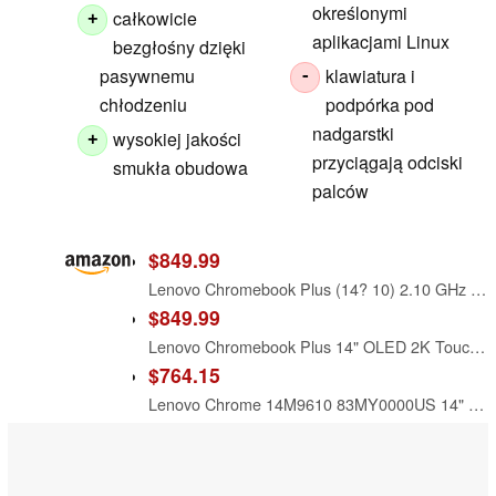
określonymi
całkowicie
+
aplikacjami Linux
bezgłośny dzięki
pasywnemu
klawiatura i
-
chłodzeniu
podpórka pod
nadgarstki
wysokiej jakości
+
przyciągają odciski
smukła obudowa
palców
$849.99
Lenovo Chromebook Plus (14? 10) 2.10 GHz Chrome 16.0GB 256GB 14 Chromebook Plus (14? 10), MediaTek Kompanio Ultra 910 (2.10GHz, 12MB), 14" WUXGA Touch, Chrome OS, 16.0GB, 1x256GB UFS 4.0, ARM Immort
$849.99
Lenovo Chromebook Plus 14" OLED 2K Touch, MediaTek Ultra 910, 16GB/256GB
$764.15
Lenovo Chrome 14M9610 83MY0000US 14" Touchscreen Chromebook - WUXGA - Octa-core (ARM Cortex X925 + Cortex X4) - 16 GB - 256 GB Flash Memory - English Keyboard - Seashell - MediaTek Kompanio Ultra 910