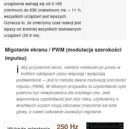
urządzenia wahają się od 0.165
(minimum) do 636 (maksimum) ms. » 11 %
wszystkich urządzeń jest lepszych.
Oznacza to, że zmierzony czas reakcji jest
lepszy od średniej wszystkich testowanych
urządzeń (30.9 ms).
Migotanie ekranu / PWM (modulacja szerokości
impulsu)
ℹ
Aby przyciemnić ekran, niektóre notebooki po prostu w
krótkich odstępach czasu włączają i wyłączają
podświetlenie — jest to metoda zwana modulacją szerokości
impulsu (PWM). W idealnym przypadku ta częstotliwość cykli
powinna być niewykrywalna dla ludzkiego oka. Jeśli
wspomniana częstotliwość jest zbyt niska, użytkownicy o
wrażliwych oczach mogą odczuwać zmęczenie lub bóle
głowy, a nawet całkowicie zauważyć migotanie.
250 Hz
Wykryto migotanie