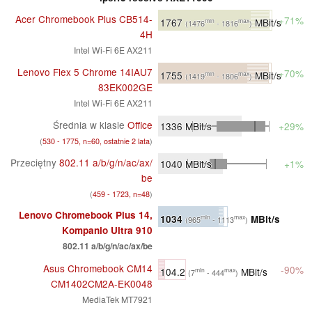
Acer Chromebook Plus CB514-
+71%
1767
MBit/s
min
max
(1476
- 1816
)
4H
Intel Wi-Fi 6E AX211
Lenovo Flex 5 Chrome 14IAU7
+70%
1755
MBit/s
min
max
(1419
- 1806
)
83EK002GE
Intel Wi-Fi 6E AX211
Średnia w klasie
Office
1336
MBit/s
+29%
(
530 - 1775, n=60, ostatnie 2 lata
)
Przeciętny
802.11 a/​b/​g/​n/​ac/​ax/​
1040
MBit/s
+1%
be
(
459 - 1723, n=48
)
Lenovo Chromebook Plus 14,
1034
MBit/s
min
max
(965
- 1113
)
Kompanio Ultra 910
802.11 a/​b/​g/​n/​ac/​ax/​be
Asus Chromebook CM14
-90%
104.2
MBit/s
min
max
(7
- 444
)
CM1402CM2A-EK0048
MediaTek MT7921