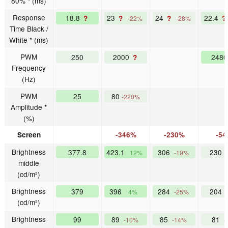
80% * (ms)
Response
18.8
23
24
22.4
?
?
?
?
-22%
-28%
Time Black /
White * (ms)
PWM
250
2000
248
?
Frequency
(Hz)
PWM
25
80
-220%
Amplitude *
(%)
Screen
-346%
-230%
-5
Brightness
377.8
423.1
306
230
12%
-19%
middle
(cd/m²)
Brightness
379
396
284
204
4%
-25%
(cd/m²)
Brightness
99
89
85
81
-10%
-14%
-