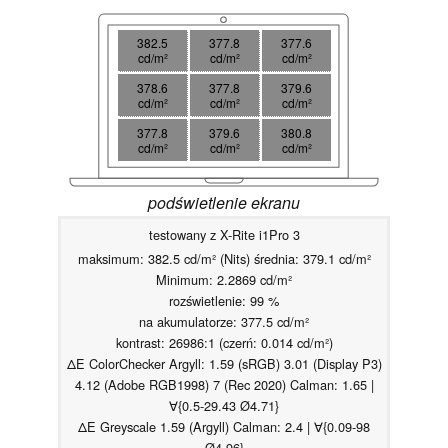
382.5
377.8
377.6
cd/m²
cd/m²
cd/m²
378.6
377.8
379.6
cd/m²
cd/m²
cd/m²
377.8
379.6
380.8
cd/m²
cd/m²
cd/m²
podświetlenie ekranu
testowany z X-Rite i1Pro 3
maksimum: 382.5 cd/m² (Nits) średnia: 379.1 cd/m²
Minimum: 2.2869 cd/m²
rozświetlenie: 99 %
na akumulatorze: 377.5 cd/m²
kontrast: 26986:1 (czerń: 0.014 cd/m²)
ΔE ColorChecker Argyll: 1.59 (sRGB) 3.01 (Display P3)
4.12 (Adobe RGB1998) 7 (Rec 2020) Calman: 1.65 |
∀{0.5-29.43 Ø4.71}
ΔE Greyscale 1.59 (Argyll) Calman: 2.4 | ∀{0.09-98
Ø4.96}