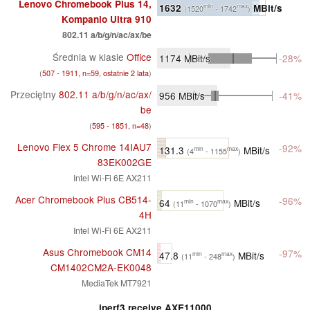
Lenovo Chromebook Plus 14,
1632
MBit/s
min
max
(1520
- 1742
)
Kompanio Ultra 910
802.11 a/​b/​g/​n/​ac/​ax/​be
Średnia w klasie
Office
1174
MBit/s
-28%
(
507 - 1911, n=59, ostatnie 2 lata
)
Przeciętny
802.11 a/​b/​g/​n/​ac/​ax/​
956
MBit/s
-41%
be
(
595 - 1851, n=48
)
Lenovo Flex 5 Chrome 14IAU7
-92%
131.3
MBit/s
min
max
(4
- 1155
)
83EK002GE
Intel Wi-Fi 6E AX211
Acer Chromebook Plus CB514-
-96%
64
MBit/s
min
max
(11
- 1070
)
4H
Intel Wi-Fi 6E AX211
Asus Chromebook CM14
-97%
47.8
MBit/s
min
max
(11
- 248
)
CM1402CM2A-EK0048
MediaTek MT7921
iperf3 receive AXE11000