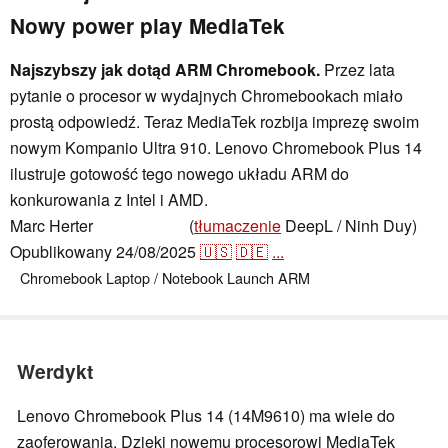
Nowy power play MediaTek
Najszybszy jak dotąd ARM Chromebook.
Przez lata
pytanie o procesor w wydajnych Chromebookach miało
prostą odpowiedź. Teraz MediaTek rozbija imprezę swoim
nowym Kompanio Ultra 910. Lenovo Chromebook Plus 14
ilustruje gotowość tego nowego układu ARM do
konkurowania z Intel i AMD.
Marc Herter
(
tłumaczenie
DeepL / Ninh Duy)
,
👁
Marc Herter
Opublikowany
24/08/2025
🇺🇸
🇩🇪
...
Chromebook
Laptop / Notebook
Launch
ARM
Werdykt
Lenovo Chromebook Plus 14 (14M9610) ma wiele do
zaoferowania. Dzięki nowemu procesorowi MediaTek