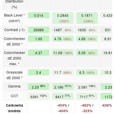
Distribution
(%)
Black Level *
0.014
0.2845
0.1871
0.433
(cd/m²)
-1932%
-1236%
Contrast (:1)
26986
1487
1635
531
-94%
-94%
Colorchecker
1.65
4.76
4.88
8.91
-188%
-196%
dE 2000 *
Colorchecker
4.37
11.69
8.39
19.81
-168%
-92%
dE 2000
max. *
Greyscale
2.4
11.7
6.3
10.3
-388%
-163%
dE 2000 *
Gamma
98%
101%
106%
2.25
2.186
2.081
2.23
CCT
102%
77%
91%
6391
8417
7117
1172
Całkowita
-454%
/
-462%
/
-636%
średnia
-404%
-323%