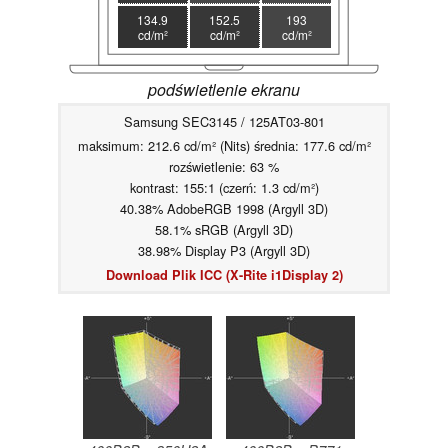
134.9
152.5
193
cd/m²
cd/m²
cd/m²
podświetlenie ekranu
Samsung SEC3145 / 125AT03-801
maksimum: 212.6 cd/m² (Nits) średnia: 177.6 cd/m²
rozświetlenie: 63 %
kontrast: 155:1 (czerń: 1.3 cd/m²)
40.38% AdobeRGB 1998 (Argyll 3D)
58.1% sRGB (Argyll 3D)
38.98% Display P3 (Argyll 3D)
Download Plik ICC (X-Rite i1Display 2)