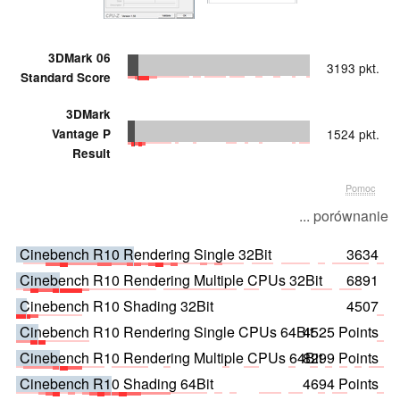
3DMark 06
3193 pkt.
Standard Score
3DMark
Vantage P
1524 pkt.
Result
Pomoc
... porównanie
Cinebench R10 Rendering Single 32Bit
3634
Cinebench R10 Rendering Multiple CPUs 32Bit
6891
Cinebench R10 Shading 32Bit
4507
Cinebench R10 Rendering Single CPUs 64Bit
4525 Points
Cinebench R10 Rendering Multiple CPUs 64Bit
8299 Points
Cinebench R10 Shading 64Bit
4694 Points