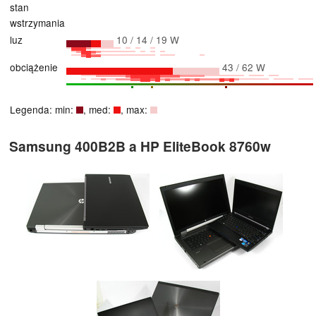
stan
wstrzymania
luz
10 / 14 / 19 W
obciążenie
43 / 62 W
Legenda: min:
, med:
, max:
Samsung 400B2B a HP EliteBook 8760w