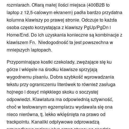
rozmiarach. Ofiarą małej ilości miejsca (400B2B to
laptop z 12,5-calowym ekranem) padła bardzo przydatna
kolumna klawiszy po prawej stronie. Odczuje to każda
osoba często korzystająca z klawiszy PgUp/PgDn i
Home/End. Do ich uzyskania konieczne są kombinacje z
klawiszem Fn. Niedogodność ta jest powszechna w
mniejszych laptopach.
Przypominające kostki czekolady, zwężające się ku
górze i wklęsłe na środku klawisze sprzyjają
wygodnemu pisaniu. Dobra szybkość wprowadzania
tekstu przy ograniczeniu literówek to również zasługa
hojnego i dosyć miękkiego skoku o soczystej
odpowiedzi. Klawiatura ma odpowiednią sztywność,
choć w testowanym egzemplarzu wydawała się ona
nieco nierówna, tj. lekko wklęśnięta na prawo od
trackpointu. Kanaliki odpływowe odprowadzą