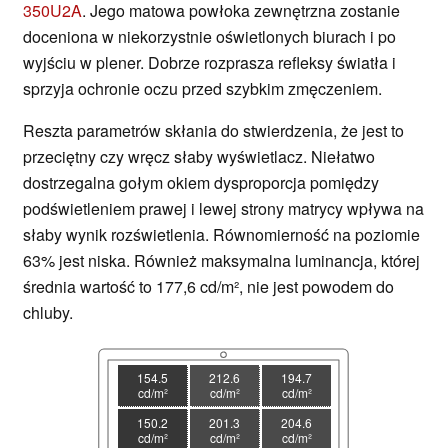
350U2A
. Jego matowa powłoka zewnętrzna zostanie
doceniona w niekorzystnie oświetlonych biurach i po
wyjściu w plener. Dobrze rozprasza refleksy światła i
sprzyja ochronie oczu przed szybkim zmęczeniem.
Reszta parametrów skłania do stwierdzenia, że jest to
przeciętny czy wręcz słaby wyświetlacz. Niełatwo
dostrzegalna gołym okiem dysproporcja pomiędzy
podświetleniem prawej i lewej strony matrycy wpływa na
słaby wynik rozświetlenia. Równomierność na poziomie
63% jest niska. Również maksymalna luminancja, której
średnia wartość to 177,6 cd/m², nie jest powodem do
chluby.
154.5
212.6
194.7
cd/m²
cd/m²
cd/m²
150.2
201.3
204.6
cd/m²
cd/m²
cd/m²