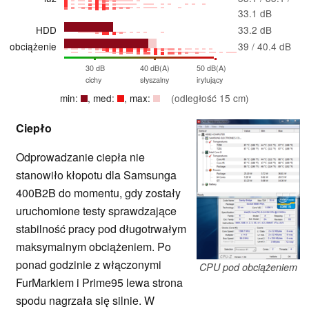
33.1 dB
HDD
33.2 dB
obciążenie
39 / 40.4 dB
30 dB
40 dB(A)
50 dB(A)
cichy
słyszalny
irytujący
min:
, med:
, max:
(odległość 15 cm)
Ciepło
Odprowadzanie ciepła nie
stanowiło kłopotu dla Samsunga
400B2B do momentu, gdy zostały
uruchomione testy sprawdzające
stabilność pracy pod długotrwałym
maksymalnym obciążeniem. Po
ponad godzinie z włączonymi
CPU pod obciążeniem
FurMarkiem i Prime95 lewa strona
spodu nagrzała się silnie. W