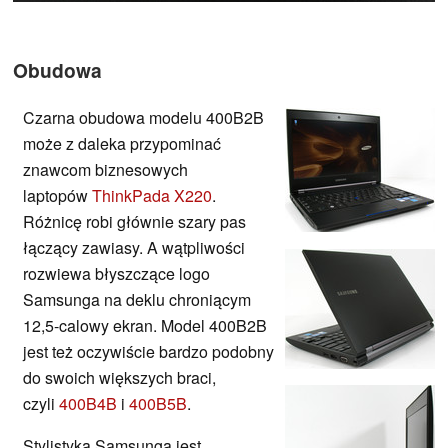
Obudowa
Czarna obudowa modelu 400B2B
może z daleka przypominać
znawcom biznesowych
laptopów
ThinkPada X220
.
Różnicę robi głównie szary pas
łączący zawiasy. A wątpliwości
rozwiewa błyszczące logo
Samsunga na deklu chroniącym
12,5-calowy ekran. Model 400B2B
jest też oczywiście bardzo podobny
do swoich większych braci,
czyli
400B4B
i
400B5B
.
Stylistyka Samsunga jest