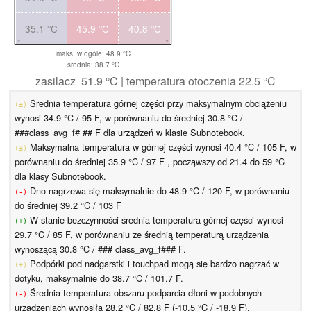
35.1 °C
45.9 °C
40.8 °C
maks. w ogóle: 48.9 °C
średnia: 38.7 °C
zasilacz 51.9 °C | temperatura otoczenia 22.5 °C
Średnia temperatura górnej części przy maksymalnym obciążeniu
(±)
wynosi 34.9 °C / 95 F, w porównaniu do średniej 30.8 °C /
###class_avg_f# ## F dla urządzeń w klasie Subnotebook.
Maksymalna temperatura w górnej części wynosi 40.4 °C / 105 F, w
(±)
porównaniu do średniej 35.9 °C / 97 F , począwszy od 21.4 do 59 °C
dla klasy Subnotebook.
Dno nagrzewa się maksymalnie do 48.9 °C / 120 F, w porównaniu
(-)
do średniej 39.2 °C / 103 F
W stanie bezczynności średnia temperatura górnej części wynosi
(+)
29.7 °C / 85 F, w porównaniu ze średnią temperaturą urządzenia
wynoszącą 30.8 °C / ### class_avg_f### F.
Podpórki pod nadgarstki i touchpad mogą się bardzo nagrzać w
(±)
dotyku, maksymalnie do 38.7 °C / 101.7 F.
Średnia temperatura obszaru podparcia dłoni w podobnych
(-)
urządzeniach wynosiła 28.2 °C / 82.8 F (-10.5 °C / -18.9 F).