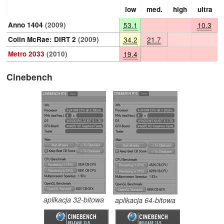
low
med.
high
ultra
Anno 1404
(2009)
53.1
10.3
Colin McRae: DIRT 2
(2009)
34.2
21.7
Metro 2033
(2010)
19.4
Cinebench
aplikacja 32-bitowa
aplikacja 64-bitowa