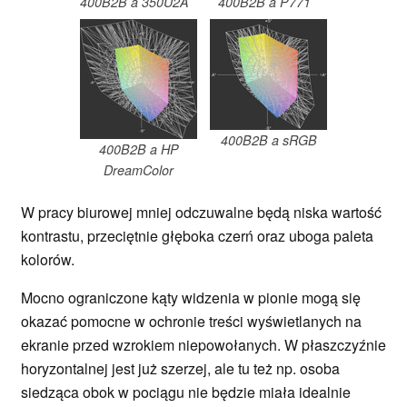
400B2B a 350U2A
400B2B a P771
400B2B a sRGB
400B2B a HP
DreamColor
W pracy biurowej mniej odczuwalne będą niska wartość
kontrastu, przeciętnie głęboka czerń oraz uboga paleta
kolorów.
Mocno ograniczone kąty widzenia w pionie mogą się
okazać pomocne w ochronie treści wyświetlanych na
ekranie przed wzrokiem niepowołanych. W płaszczyźnie
horyzontalnej jest już szerzej, ale tu też np. osoba
siedząca obok w pociągu nie będzie miała idealnie