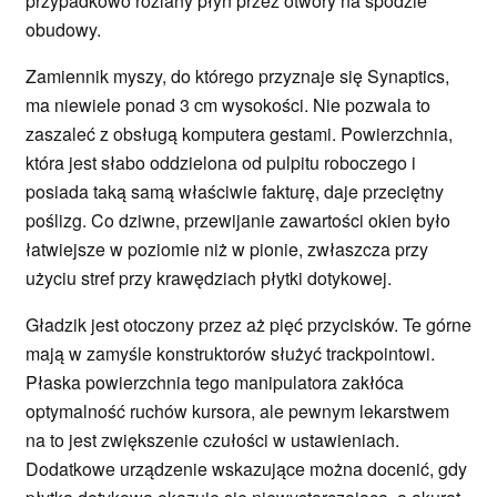
przypadkowo rozlany płyn przez otwory na spodzie
obudowy.
Zamiennik myszy, do którego przyznaje się Synaptics,
ma niewiele ponad 3 cm wysokości. Nie pozwala to
zaszaleć z obsługą komputera gestami. Powierzchnia,
która jest słabo oddzielona od pulpitu roboczego i
posiada taką samą właściwie fakturę, daje przeciętny
poślizg. Co dziwne, przewijanie zawartości okien było
łatwiejsze w poziomie niż w pionie, zwłaszcza przy
użyciu stref przy krawędziach płytki dotykowej.
Gładzik jest otoczony przez aż pięć przycisków. Te górne
mają w zamyśle konstruktorów służyć trackpointowi.
Płaska powierzchnia tego manipulatora zakłóca
optymalność ruchów kursora, ale pewnym lekarstwem
na to jest zwiększenie czułości w ustawieniach.
Dodatkowe urządzenie wskazujące można docenić, gdy