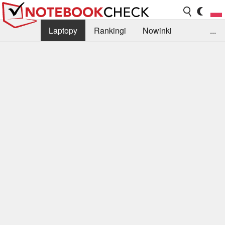
Laptopy
Rankingi
Nowinki
...
Biblioteka
Info
Szukajka recenzji