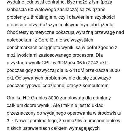
wydajne jednostki centralne. Być może z tym (poza
słabością 60-watowego zasilacza) są związane
problemy z throttlingiem, czyli dławieniem szybkości
procesora przy dłuższym maksymalnym obciążeniu.
Choć testy syntetyczne pokazują wyraźną przewagę nad
notebookami z Core i3, nie we wszystkich
benchmarkach osiągnięte wyniki są w pełni zgodne z
możliwościami zastosowanego procesora. Dla
przykładu wynik CPU w 3DMarku06 to 2743 pkt.,
podczas gdy zazwyczaj dla i5-2410M przekracza 3000
pkt. Opisywanych problemów nie da się zauważyć
podczas typowej codziennej pracy z komputerem.
Grafika HD Grahics 3000 zanotowała dla odmiany
całkiem dobre wyniki. Ale i tak nie jest to układ
przeznaczony do wydajnego operowania w środowisku
3D. Nawet pomimo tego, że umożliwia uruchomienie w
niskich ustawieniach całkiem wymagających