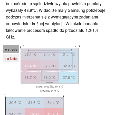
bezpośrednim sąsiedztwie wylotu powietrza pomiary
wykazały 48,9°C. Widać, że mały Samsung potrzebuje
podczas mierzenia się z wymagającymi zadaniami
odpowiednio drożnej wentylacji. W trakcie badania
taktowanie procesora spadło do przedziału 1,2-1,4
GHz.
w stresie
36.1 °C
34.4 °C
31.1 °C
na luzie
40.4 °C
37.7 °C
32.3 °C
38.7 °C
36.2 °C
27.6 °C
maks. w ogóle: 40.4 °C
średnia: 34.9 °C
30.6 °C
31.6 °C
34.4 °C
34.6 °C
46 °C
48.9 °C