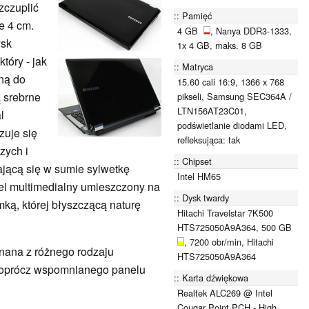
zczuplić
Pamięć
e 4 cm.
4 GB
, Nanya DDR3-1333,
ysk
1x 4 GB, maks. 8 GB
który - jak
Matryca
ną do
15.60 cali 16:9, 1366 x 768
 srebrne
pikseli, Samsung SEC364A /
LTN156AT23C01,
l
podświetlanie diodami LED,
zuje się
refleksująca: tak
zych i
Chipset
ającą się w sumie sylwetkę
Intel HM65
nel multimedialny umieszczony na
Dysk twardy
mką, której błyszczącą naturę
Hitachi Travelstar 7K500
HTS725050A9A364, 500 GB
, 7200 obr/min, Hitachi
nana z różnego rodzaju
HTS725050A9A364
 oprócz wspomnianego panelu
Karta dźwiękowa
Realtek ALC269 @ Intel
Cougar Point PCH - High