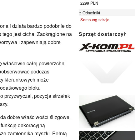
2299 PLN
Odnośniki
Samsung sekcja
 ona i działa bardzo podobnie do
tego jest cicha. Zaokrąglone na
Sprzęt dostarczył
worzywa i zapewniają dobre
ę właściwie całej powierzchni
 zaobserwować podczas
szy kierunkowych może
dodatkowego bloku
o przyzwyczai, pozycja strzałek
szy.
iada dobre właściwości ślizgowe.
 funkcję dekoracyjną
ze zamiennika myszki. Pełnią