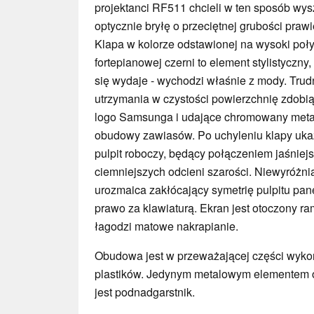
projektanci RF511 chcieli w ten sposób wys
optycznie bryłę o przeciętnej grubości prawi
Klapa w kolorze odstawionej na wysoki poł
fortepianowej czerni to element stylistyczny, 
się wydaje - wychodzi właśnie z mody. Trud
utrzymania w czystości powierzchnię zdobią
logo Samsunga i udające chromowany meta
obudowy zawiasów. Po uchyleniu klapy uka
pulpit roboczy, będący połączeniem jaśniejs
ciemniejszych odcieni szarości. Niewyróżni
urozmaica zakłócający symetrię pulpitu pa
prawo za klawiaturą. Ekran jest otoczony ra
łagodzi matowe nakrapianie.
Obudowa jest w przeważającej części wyko
plastików. Jedynym metalowym elementem
jest podnadgarstnik.