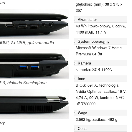
art
głębokość (mm): 38 x 375 x
257
Akumulator
48 Wh litowo-jonowy, 6 ogniw,
4400 mAh, 11,1 V
System operacyjny
 HDMI, 2x USB, gniazda audio
Microsoft Windows 7 Home
Premium 64 Bit
Kamera
kamerka: SCB-1100N
Inne
3.0, blokada Kensingtona
BIOS: 09HX, technologia
Nvidia Optimus, zasilacz 19 V,
4,74 A, 90 W, kontroler NEC
uPD720200
Waga
2.562 kg, zasilacz: 462 g
czy
Cena