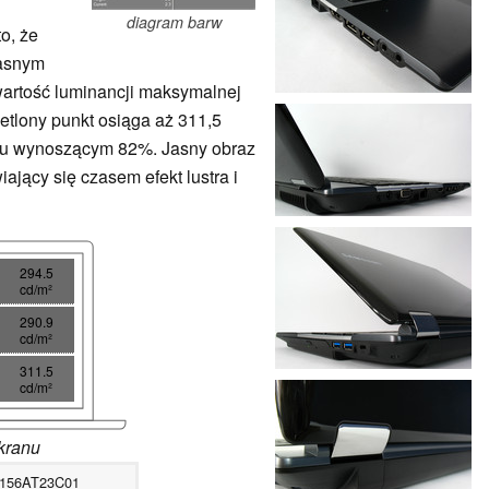
diagram barw
o, że
jasnym
 wartość luminancji maksymalnej
etlony punkt osiąga aż 311,5
niu wynoszącym 82%. Jasny obraz
jący się czasem efekt lustra i
294.5
cd/m²
290.9
cd/m²
311.5
cd/m²
kranu
N156AT23C01