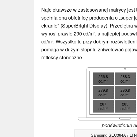
Najciekawsze w zastosowanej matrycy jest t
spełnia ona obietnicę producenta o „super 
ekranie" (SuperBright Display). Przeciętna
wynosi prawie 290 cd/m², a najlepiej podświ
cd/m². Wszystko to przy dobrym rozświetle
pomaga w dużym stopniu zniwelować pojawia
refleksy słoneczne.
256.8
288.3
cd/m²
cd/m²
279.8
290.8
cd/m²
cd/m²
287
285
cd/m²
cd/m²
podświetlenie e
Samsung SEC364A / LT