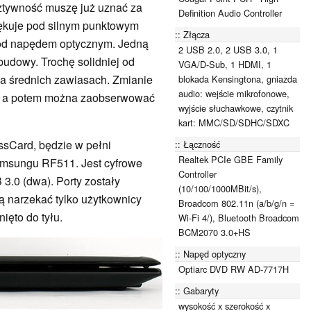
ztywność muszę już uznać za
Definition Audio Controller
jękuje pod silnym punktowym
Złącza
pod napędem optycznym. Jedną
2 USB 2.0, 2 USB 3.0, 1
budowy. Trochę solidniej od
VGA/D-Sub, 1 HDMI, 1
na średnich zawiasach. Zmianie
blokada Kensingtona, gniazda
audio: wejście mikrofonowe,
ie, a potem można zaobserwować
wyjście słuchawkowe, czytnik
kart: MMC/SD/SDHC/SDXC
essCard, będzie w pełni
Łączność
Realtek PCIe GBE Family
msungu RF511. Jest cyfrowe
Controller
3.0 (dwa). Porty zostały
(10/100/1000MBit/s),
ą narzekać tylko użytkownicy
Broadcom 802.11n (a/b/g/n =
ięto do tyłu.
Wi-Fi 4/), Bluetooth Broadcom
BCM2070 3.0+HS
Napęd optyczny
Optiarc DVD RW AD-7717H
Gabaryty
wysokość x szerokość x