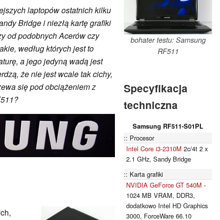
jszych laptopów ostatnich kilku
ndy Bridge i niezłą kartę grafiki
szy od podobnych Acerów czy
bohater testu: Samsung
kie, według których jest to
RF511
aturę, a jego jedyną wadą jest
rdzą, że nie jest wcale tak cichy,
Specyfikacja
zewa się pod obciążeniem z
RF511?
techniczna
Samsung RF511-S01PL
Procesor
Intel Core i3-2310M
2c/4t 2 x
2.1 GHz, Sandy Bridge
Karta grafiki
NVIDIA GeForce GT 540M
-
1024 MB VRAM, DDR3,
dodatkowo Intel HD Graphics
ych,
3000, ForceWare 66.10