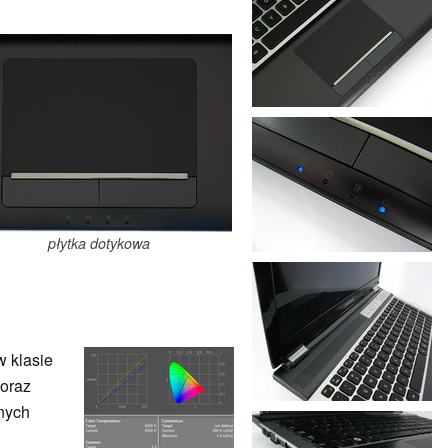
płytka dotykowa
 klasie
 oraz
nych