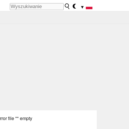
▼
rror file "" empty