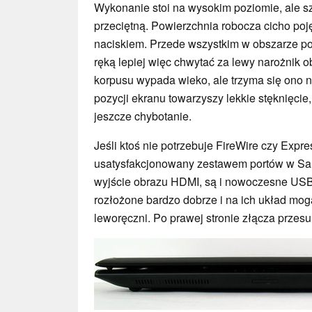
Wykonanie stoi na wysokim poziomie, ale s
przeciętną. Powierzchnia robocza cicho po
naciskiem. Przede wszystkim w obszarze 
ręką lepiej więc chwytać za lewy narożnik o
korpusu wypada wieko, ale trzyma się ono 
pozycji ekranu towarzyszy lekkie stęknięc
jeszcze chybotanie.
Jeśli ktoś nie potrzebuje FireWire czy Expr
usatysfakcjonowany zestawem portów w Sa
wyjście obrazu HDMI, są i nowoczesne USB 
rozłożone bardzo dobrze i na ich układ mog
leworęczni. Po prawej stronie złącza przesun