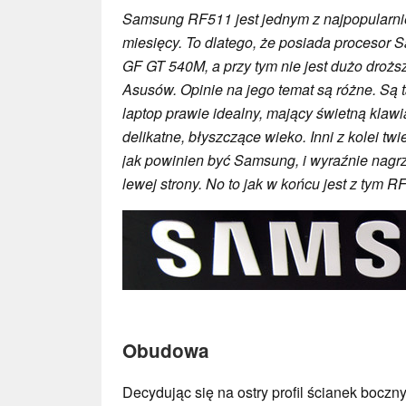
Samsung RF511 jest jednym z najpopularnie
miesięcy. To dlatego, że posiada procesor Sa
GF GT 540M, a przy tym nie jest dużo droż
Asusów. Opinie na jego temat są różne. Są ta
laptop prawie idealny, mający świetną klawi
delikatne, błyszczące wieko. Inni z kolei twie
jak powinien być Samsung, i wyraźnie nagr
lewej strony. No to jak w końcu jest z tym 
Obudowa
Decydując się na ostry profil ścianek boczn