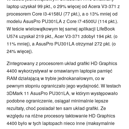
laptop uzyskał 99 pkt., o 29% więcej od Acera V3-371 z
procesorem Core i3-4158U (77 pkt.), a o 13% mniej od
modelu AsusPro PU301LA z Core i7-4500U (114 pkt.).
W teście wielowątkowym tej samej aplikacji LifeBook
U574 uzyskał 219 pkt., Acer V3-371 zdobył 194 pkt. (o
11% mniej), a AsusPro PU301LA otrzymał 272 pkt. (o
24% więcej).
Zintegrowany z procesorem układ grafiki HD Graphics
4400 wykorzystywał w omawianym laptopie pamięć
RAM działającą w trybie jednokanałowym, co w
pewnym stopniu ograniczało jego wydajność. W testach
3DMark 11 AsusPro PU301LA, w którym występowało
podobne ograniczenie, osiągał minimalnie lepsze
rezultaty, choć posiadał ten sam układ grafiki. Ze
względu na różne procesory taktowanie HD Graphics
4400 było w tych laptopach nieco inne (maksymalnie