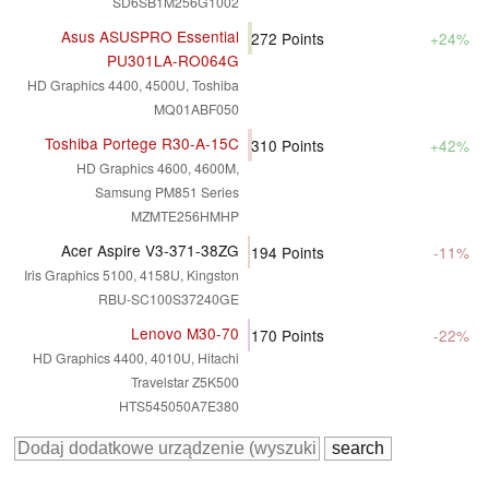
SD6SB1M256G1002
Asus ASUSPRO Essential
272
Points
+24%
PU301LA-RO064G
HD Graphics 4400, 4500U, Toshiba
MQ01ABF050
Toshiba Portege R30-A-15C
310
Points
+42%
HD Graphics 4600, 4600M,
Samsung PM851 Series
MZMTE256HMHP
Acer Aspire V3-371-38ZG
194
Points
-11%
Iris Graphics 5100, 4158U, Kingston
RBU-SC100S37240GE
Lenovo M30-70
170
Points
-22%
HD Graphics 4400, 4010U, Hitachi
Travelstar Z5K500
HTS545050A7E380