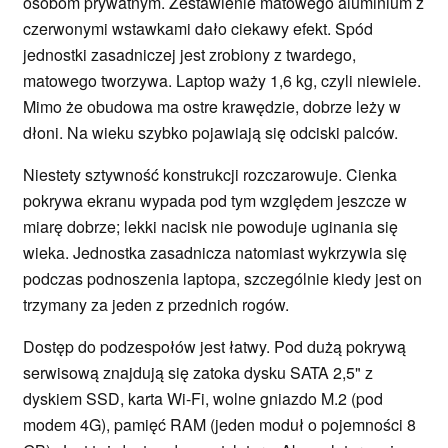
osobom prywatnym. Zestawienie matowego aluminium z
czerwonymi wstawkami dało ciekawy efekt. Spód
jednostki zasadniczej jest zrobiony z twardego,
matowego tworzywa. Laptop waży 1,6 kg, czyli niewiele.
Mimo że obudowa ma ostre krawędzie, dobrze leży w
dłoni. Na wieku szybko pojawiają się odciski palców.
Niestety sztywność konstrukcji rozczarowuje. Cienka
pokrywa ekranu wypada pod tym względem jeszcze w
miarę dobrze; lekki nacisk nie powoduje uginania się
wieka. Jednostka zasadnicza natomiast wykrzywia się
podczas podnoszenia laptopa, szczególnie kiedy jest on
trzymany za jeden z przednich rogów.
Dostęp do podzespołów jest łatwy. Pod dużą pokrywą
serwisową znajdują się zatoka dysku SATA 2,5" z
dyskiem SSD, karta Wi-Fi, wolne gniazdo M.2 (pod
modem 4G), pamięć RAM (jeden moduł o pojemności 8