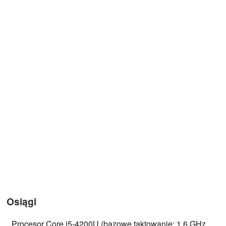
Osiągi
Procesor Core i5-4200U (bazowe taktowanie: 1,6 GHz,