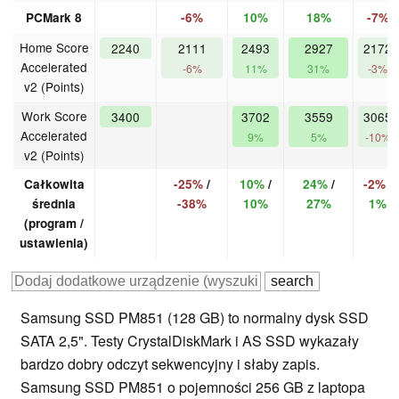
PCMark 8
-6%
10%
18%
-7%
Home Score
2240
2111
2493
2927
2172
Accelerated
-6%
11%
31%
-3%
v2 (Points)
Work Score
3400
3702
3559
3065
Accelerated
9%
5%
-10%
v2 (Points)
Całkowita
-25%
/
10%
/
24%
/
-2%
/
średnia
-38%
10%
27%
1%
(program /
ustawienia)
Samsung SSD PM851 (128 GB) to normalny dysk SSD
SATA 2,5". Testy CrystalDiskMark i AS SSD wykazały
bardzo dobry odczyt sekwencyjny i słaby zapis.
Samsung SSD PM851 o pojemności 256 GB z laptopa