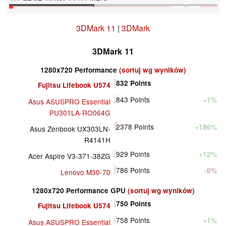
3DMark 11
|
3DMark
3DMark 11
1280x720 Performance
(sortuj wg wyników)
832
Points
Fujitsu Lifebook U574
843
Points
+1%
Asus ASUSPRO Essential
PU301LA-RO064G
2378
Points
+186%
Asus Zenbook UX303LN-
R4141H
929
Points
+12%
Acer Aspire V3-371-38ZG
786
Points
-6%
Lenovo M30-70
1280x720 Performance GPU
(sortuj wg wyników)
750
Points
Fujitsu Lifebook U574
758
Points
+1%
Asus ASUSPRO Essential