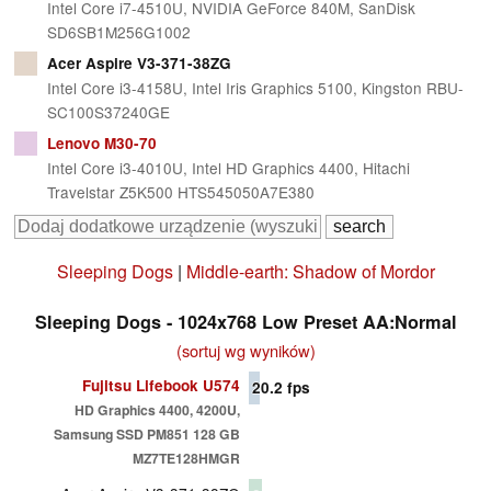
Intel Core i7-4510U, NVIDIA GeForce 840M, SanDisk
SD6SB1M256G1002
Acer Aspire V3-371-38ZG
Intel Core i3-4158U, Intel Iris Graphics 5100, Kingston RBU-
SC100S37240GE
Lenovo M30-70
Intel Core i3-4010U, Intel HD Graphics 4400, Hitachi
Travelstar Z5K500 HTS545050A7E380
Sleeping Dogs
|
Middle-earth: Shadow of Mordor
Sleeping Dogs - 1024x768 Low Preset AA:Normal
(sortuj wg wyników)
Fujitsu Lifebook U574
20.2
fps
HD Graphics 4400, 4200U,
Samsung SSD PM851 128 GB
MZ7TE128HMGR