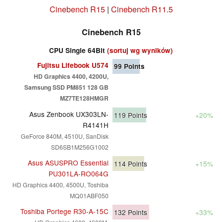
Cinebench R15
|
Cinebench R11.5
Cinebench R15
CPU Single 64Bit
(sortuj wg wyników)
Fujitsu Lifebook U574
99
Points
HD Graphics 4400, 4200U,
Samsung SSD PM851 128 GB
MZ7TE128HMGR
Asus Zenbook UX303LN-
119
Points
+20%
R4141H
GeForce 840M, 4510U, SanDisk
SD6SB1M256G1002
Asus ASUSPRO Essential
114
Points
+15%
PU301LA-RO064G
HD Graphics 4400, 4500U, Toshiba
MQ01ABF050
Toshiba Portege R30-A-15C
132
Points
+33%