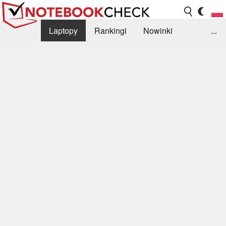
Laptopy
Rankingi
Nowinki
...
Biblioteka
Info
Szukajka recenzji