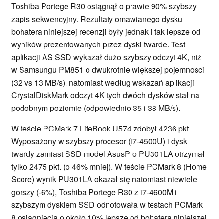
Toshiba Portege R30 osiągnął o prawie 90% szybszy
zapis sekwencyjny. Rezultaty omawianego dysku
bohatera niniejszej recenzji były jednak i tak lepsze od
wyników prezentowanych przez dyski twarde. Test
aplikacji AS SSD wykazał dużo szybszy odczyt 4K, niż
w Samsungu PM851 o dwukrotnie większej pojemności
(32 vs 13 MB/s), natomiast według wskazań aplikacji
CrystalDiskMark odczyt 4K tych dwóch dysków stał na
podobnym poziomie (odpowiednio 35 i 38 MB/s).
W teście PCMark 7 LifeBook U574 zdobył 4236 pkt.
Wyposażony w szybszy procesor (i7-4500U) i dysk
twardy zamiast SSD model AsusPro PU301LA otrzymał
tylko 2475 pkt. (o 46% mniej). W teście PCMark 8 (Home
Score) wynik PU301LA okazał się natomiast niewiele
gorszy (-6%), Toshiba Portege R30 z i7-4600M i
szybszym dyskiem SSD odnotowała w testach PCMark
8 osiągnięcia o około 10% lepsze od bohatera niniejszej