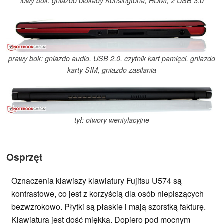
lewy bok: gniazdo blokady Kensingtona, HDMI, 2 USB 3.0
prawy bok: gniazdo audio, USB 2.0, czytnik kart pamięci, gniazdo
karty SIM, gniazdo zasilania
tył: otwory wentylacyjne
Osprzęt
Oznaczenia klawiszy klawiatury Fujitsu U574 są
kontrastowe, co jest z korzyścią dla osób niepiszących
bezwzrokowo. Płytki są płaskie i mają szorstką fakturę.
Klawiatura jest dość miękka. Dopiero pod mocnym