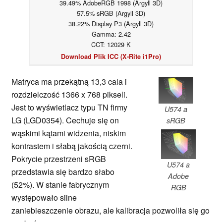
39.49% AdobeRGB 1998 (Argyll 3D)
57.5% sRGB (Argyll 3D)
38.22% Display P3 (Argyll 3D)
Gamma: 2.42
CCT: 12029 K
Download Plik ICC (X-Rite i1Pro)
Matryca ma przekątną 13,3 cala i
rozdzielczość 1366 x 768 pikseli.
Jest to wyświetlacz typu TN firmy
U574 a
LG (LGD0354). Cechuje się on
sRGB
wąskimi kątami widzenia, niskim
kontrastem i słabą jakością czerni.
Pokrycie przestrzeni sRGB
U574 a
przedstawia się bardzo słabo
Adobe
(52%). W stanie fabrycznym
RGB
występowało silne
zaniebieszczenie obrazu, ale kalibracja pozwoliła się go