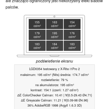
ale znacząco ograniczony jest niekorzystny efekt śladów
palców.
155
163
154
cd/m²
cd/m²
cd/m²
179
195
176
cd/m²
cd/m²
cd/m²
183
184
183
cd/m²
cd/m²
cd/m²
podświetlenie ekranu
LGD0354 testowany z X-Rite i1Pro 2
maksimum: 195 cd/m² (Nits) średnia: 174.7 cd/m²
rozświetlenie: 79 %
na akumulatorze: 195 cd/m²
kontrast: 154:1 (czerń: 1.27 cd/m²)
ΔE ColorChecker Calman: 10.41 | ∀{0.5-29.43 Ø4.71}
ΔE Greyscale Calman: 11.21 | ∀{0.09-98 Ø4.96}
36% AdobeRGB 1998 (Argyll 1.6.3 3D)