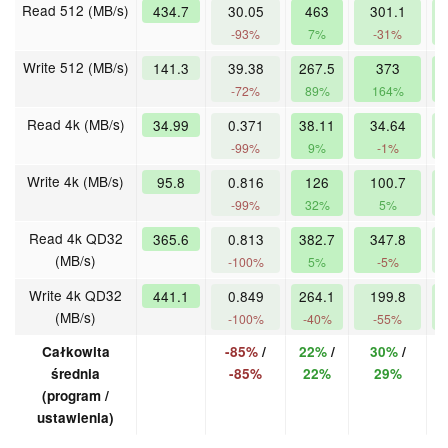
Read 512 (MB/s)
434.7
30.05
463
301.1
3
-93%
7%
-31%
-
Write 512 (MB/s)
141.3
39.38
267.5
373
3
-72%
89%
164%
1
Read 4k (MB/s)
34.99
0.371
38.11
34.64
2
-99%
9%
-1%
-
Write 4k (MB/s)
95.8
0.816
126
100.7
7
-99%
32%
5%
-
Read 4k QD32
365.6
0.813
382.7
347.8
1
(MB/s)
-100%
5%
-5%
-
Write 4k QD32
441.1
0.849
264.1
199.8
(MB/s)
-100%
-40%
-55%
-
Całkowita
-85%
/
22%
/
30%
/
-
średnia
-85%
22%
29%
(program /
ustawienia)