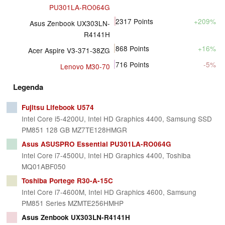
PU301LA-RO064G
2317
Points
+209%
Asus Zenbook UX303LN-
R4141H
868
Points
+16%
Acer Aspire V3-371-38ZG
716
Points
-5%
Lenovo M30-70
Legenda
Fujitsu Lifebook U574
Intel Core i5-4200U, Intel HD Graphics 4400, Samsung SSD
PM851 128 GB MZ7TE128HMGR
Asus ASUSPRO Essential PU301LA-RO064G
Intel Core i7-4500U, Intel HD Graphics 4400, Toshiba
MQ01ABF050
Toshiba Portege R30-A-15C
Intel Core i7-4600M, Intel HD Graphics 4600, Samsung
PM851 Series MZMTE256HMHP
Asus Zenbook UX303LN-R4141H