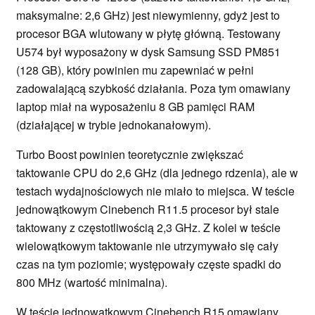
maksymalne: 2,6 GHz) jest niewymienny, gdyż jest to
procesor BGA wlutowany w płytę główną. Testowany
U574 był wyposażony w dysk Samsung SSD PM851
(128 GB), który powinien mu zapewniać w pełni
zadowalającą szybkość działania. Poza tym omawiany
laptop miał na wyposażeniu 8 GB pamięci RAM
(działającej w trybie jednokanałowym).
Turbo Boost powinien teoretycznie zwiększać
taktowanie CPU do 2,6 GHz (dla jednego rdzenia), ale w
testach wydajnościowych nie miało to miejsca. W teście
jednowątkowym Cinebench R11.5 procesor był stale
taktowany z częstotliwością 2,3 GHz. Z kolei w teście
wielowątkowym taktowanie nie utrzymywało się cały
czas na tym poziomie; występowały częste spadki do
800 MHz (wartość minimalna).
W teście jednowątkowym Cinebench R15 omawiany