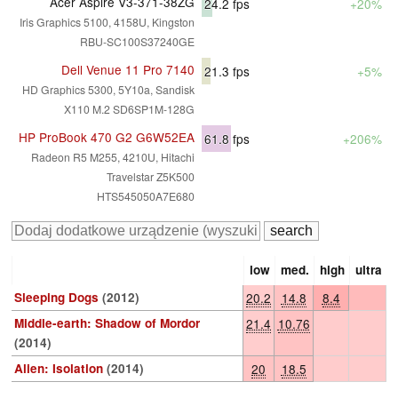
Acer Aspire V3-371-38ZG
24.2
fps
+20%
Iris Graphics 5100, 4158U, Kingston
RBU-SC100S37240GE
Dell Venue 11 Pro 7140
21.3
fps
+5%
HD Graphics 5300, 5Y10a, Sandisk
X110 M.2 SD6SP1M-128G
HP ProBook 470 G2 G6W52EA
61.8
fps
+206%
Radeon R5 M255, 4210U, Hitachi
Travelstar Z5K500
HTS545050A7E680
low
med.
high
ultra
Sleeping Dogs
(2012)
20.2
14.8
8.4
Middle-earth: Shadow of Mordor
21.4
10.76
(2014)
Alien: Isolation
(2014)
20
18.5