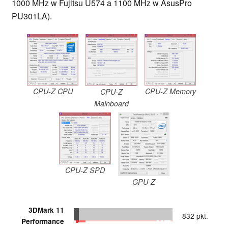
1000 MHz w Fujitsu U574 a 1100 MHz w AsusPro
PU301LA).
CPU-Z CPU
CPU-Z Memory
CPU-Z
Mainboard
CPU-Z SPD
GPU-Z
3DMark 11
832 pkt.
Performance