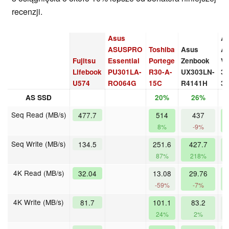
recenzji.
Asus
Ac
ASUSPRO
Toshiba
Asus
As
Fujitsu
Essential
Portege
Zenbook
V3
Lifebook
PU301LA-
R30-A-
UX303LN-
37
U574
RO064G
15C
R4141H
3
AS SSD
20%
26%
Seq Read (MB/s)
477.7
514
437
8%
-9%
Seq Write (MB/s)
134.5
251.6
427.7
2
87%
218%
1
4K Read (MB/s)
32.04
13.08
29.76
2
-59%
-7%
-
4K Write (MB/s)
81.7
101.1
83.2
6
24%
2%
-