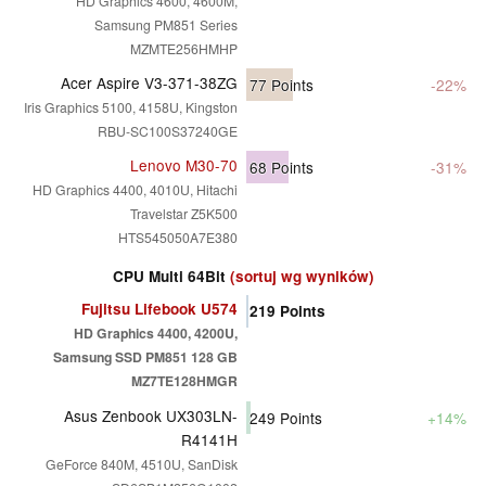
HD Graphics 4600, 4600M,
Samsung PM851 Series
MZMTE256HMHP
Acer Aspire V3-371-38ZG
77
Points
-22%
Iris Graphics 5100, 4158U, Kingston
RBU-SC100S37240GE
Lenovo M30-70
68
Points
-31%
HD Graphics 4400, 4010U, Hitachi
Travelstar Z5K500
HTS545050A7E380
CPU Multi 64Bit
(sortuj wg wyników)
Fujitsu Lifebook U574
219
Points
HD Graphics 4400, 4200U,
Samsung SSD PM851 128 GB
MZ7TE128HMGR
Asus Zenbook UX303LN-
249
Points
+14%
R4141H
GeForce 840M, 4510U, SanDisk