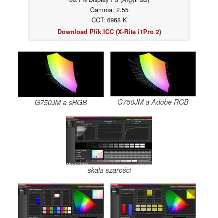
Gamma: 2.55
CCT: 6968 K
Download Plik ICC (X-Rite i1Pro 2)
G750JM a Adobe RGB
G750JM a sRGB
skala szarości