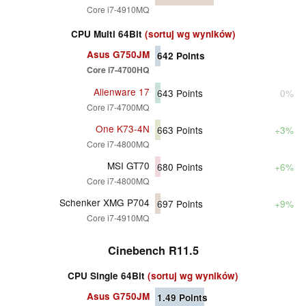
Core i7-4910MQ
CPU Multi 64Bit
(sortuj wg wyników)
Asus G750JM
642
Points
Core i7-4700HQ
Alienware 17
643
Points
0%
Core i7-4700MQ
One K73-4N
663
Points
+3%
Core i7-4800MQ
MSI GT70
680
Points
+6%
Core i7-4800MQ
Schenker XMG P704
697
Points
+9%
Core i7-4910MQ
Cinebench R11.5
CPU Single 64Bit
(sortuj wg wyników)
Asus G750JM
1.49
Points