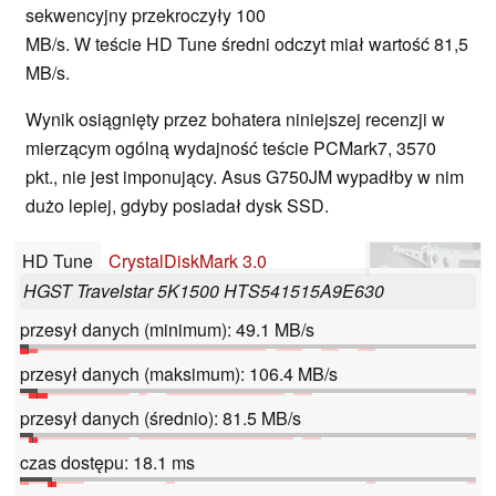
sekwencyjny przekroczyły 100
MB/s. W teście HD Tune średni odczyt miał wartość 81,5
MB/s.
Wynik osiągnięty przez bohatera niniejszej recenzji w
mierzącym ogólną wydajność teście PCMark7, 3570
pkt., nie jest imponujący. Asus G750JM wypadłby w nim
dużo lepiej, gdyby posiadał dysk SSD.
HD Tune
CrystalDiskMark 3.0
HGST Travelstar 5K1500 HTS541515A9E630
przesył danych (minimum): 49.1 MB/s
przesył danych (maksimum): 106.4 MB/s
przesył danych (średnio): 81.5 MB/s
czas dostępu: 18.1 ms