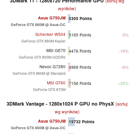
3DMark 11 - 1280x720 Performance GPU
(sortuj wg
wyników)
Asus G750JM
5305
Points
GeForce GTX 860M @ Asus-OC
Schenker W504
5165
Points
-3%
GeForce GTX 860M Kepler
MSI GE70
4476
Points
-16%
GeForce GTX 850M GDDR5
Nexoc G728II
4969
Points
-6%
GeForce GTX 860M @ Standard
MSI GT60
7156
Points
+35%
GeForce GTX 870M
3DMark Vantage - 1280x1024 P GPU no PhysX
(sortuj
wg wyników)
Asus G750JM
19732
Points
GeForce GTX 860M @ Asus-OC