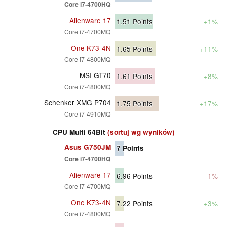
Core i7-4700HQ
Alienware 17
1.51
Points
+1%
Core i7-4700MQ
One K73-4N
1.65
Points
+11%
Core i7-4800MQ
MSI GT70
1.61
Points
+8%
Core i7-4800MQ
Schenker XMG P704
1.75
Points
+17%
Core i7-4910MQ
CPU Multi 64Bit
(sortuj wg wyników)
Asus G750JM
7
Points
Core i7-4700HQ
Alienware 17
6.96
Points
-1%
Core i7-4700MQ
One K73-4N
7.22
Points
+3%
Core i7-4800MQ