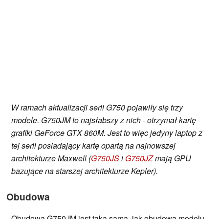
W ramach aktualizacji serii G750 pojawiły się trzy
modele. G750JM to najsłabszy z nich - otrzymał kartę
grafiki GeForce GTX 860M. Jest to więc jedyny laptop z
tej serii posiadający kartę opartą na najnowszej
architekturze Maxwell (
G750JS
i
G750JZ
mają GPU
bazujące na starszej architekturze Kepler).
Obudowa
Obudowa G750JM jest taka sama, jak obudowa modelu