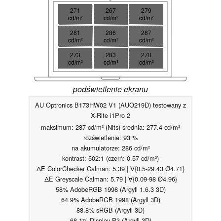
271
267
279
cd/m²
cd/m²
cd/m²
281
286
287
cd/m²
cd/m²
cd/m²
273
283
270
cd/m²
cd/m²
cd/m²
podświetlenie ekranu
AU Optronics B173HW02 V1 (AUO219D) testowany z
X-Rite i1Pro 2
maksimum: 287 cd/m² (Nits) średnia: 277.4 cd/m²
rozświetlenie: 93 %
na akumulatorze: 286 cd/m²
kontrast: 502:1 (czerń: 0.57 cd/m²)
ΔE ColorChecker Calman: 5.39 | ∀{0.5-29.43 Ø4.71}
ΔE Greyscale Calman: 5.79 | ∀{0.09-98 Ø4.96}
58% AdobeRGB 1998 (Argyll 1.6.3 3D)
64.9% AdobeRGB 1998 (Argyll 3D)
88.8% sRGB (Argyll 3D)
68.1% Display P3 (Argyll 3D)