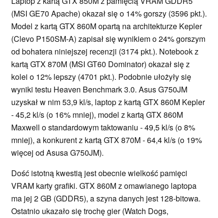
Laptop z kartą GTX 850M z pamięcią VRAM GDDR5
(MSI GE70 Apache) okazał się o 14% gorszy (3596 pkt.).
Model z kartą GTX 860M opartą na architekturze Kepler
(Clevo P150SM-A) zapisał się wynikiem o 24% gorszym
od bohatera niniejszej recenzji (3174 pkt.). Notebook z
kartą GTX 870M (MSI GT60 Dominator) okazał się z
kolei o 12% lepszy (4701 pkt.). Podobnie ułożyły się
wyniki testu Heaven Benchmark 3.0. Asus G750JM
uzyskał w nim 53,9 kl/s, laptop z kartą GTX 860M Kepler
- 45,2 kl/s (o 16% mniej), model z kartą GTX 860M
Maxwell o standardowym taktowaniu - 49,5 kl/s (o 8%
mniej), a konkurent z kartą GTX 870M - 64,4 kl/s (o 19%
więcej od Asusa G750JM).
Dość istotną kwestią jest obecnie wielkość pamięci
VRAM karty grafiki. GTX 860M z omawianego laptopa
ma jej 2 GB (GDDR5), a szyna danych jest 128-bitowa.
Ostatnio ukazało się trochę gier (Watch Dogs,