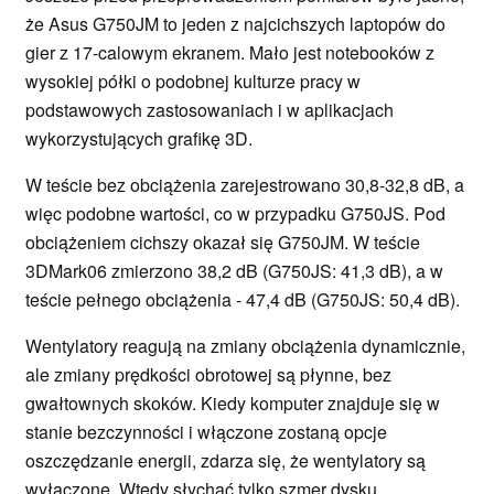
że Asus G750JM to jeden z najcichszych laptopów do
gier z 17-calowym ekranem. Mało jest notebooków z
wysokiej półki o podobnej kulturze pracy w
podstawowych zastosowaniach i w aplikacjach
wykorzystujących grafikę 3D.
W teście bez obciążenia zarejestrowano 30,8-32,8 dB, a
więc podobne wartości, co w przypadku G750JS. Pod
obciążeniem cichszy okazał się G750JM. W teście
3DMark06 zmierzono 38,2 dB (G750JS: 41,3 dB), a w
teście pełnego obciążenia - 47,4 dB (G750JS: 50,4 dB).
Wentylatory reagują na zmiany obciążenia dynamicznie,
ale zmiany prędkości obrotowej są płynne, bez
gwałtownych skoków. Kiedy komputer znajduje się w
stanie bezczynności i włączone zostaną opcje
oszczędzanie energii, zdarza się, że wentylatory są
wyłączone. Wtedy słychać tylko szmer dysku.