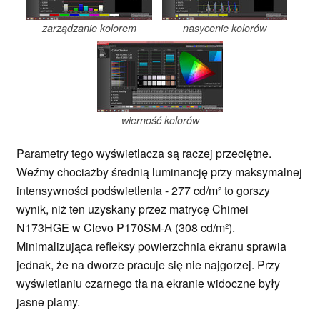
zarządzanie kolorem
nasycenie kolorów
wierność kolorów
Parametry tego wyświetlacza są raczej przeciętne.
Weźmy chociażby średnią luminancję przy maksymalnej
intensywności podświetlenia - 277 cd/m² to gorszy
wynik, niż ten uzyskany przez matrycę Chimei
N173HGE w Clevo P170SM-A (308 cd/m²).
Minimalizująca refleksy powierzchnia ekranu sprawia
jednak, że na dworze pracuje się nie najgorzej. Przy
wyświetlaniu czarnego tła na ekranie widoczne były
jasne plamy.