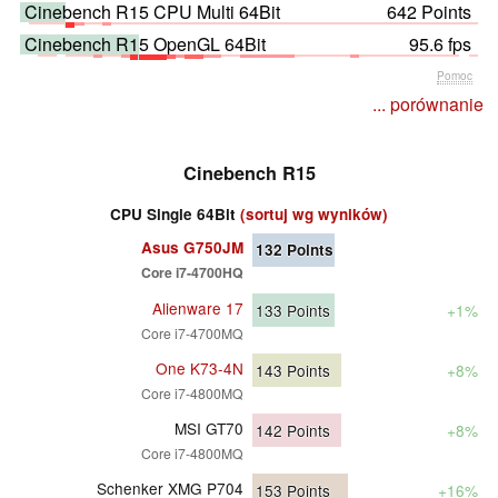
Cinebench R15 CPU Multi 64Bit
642 Points
Cinebench R15 OpenGL 64Bit
95.6 fps
Pomoc
... porównanie
Cinebench R15
CPU Single 64Bit
(sortuj wg wyników)
Asus G750JM
132
Points
Core i7-4700HQ
Alienware 17
133
Points
+1%
Core i7-4700MQ
One K73-4N
143
Points
+8%
Core i7-4800MQ
MSI GT70
142
Points
+8%
Core i7-4800MQ
Schenker XMG P704
153
Points
+16%