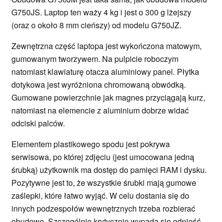
G750JS. Laptop ten waży 4 kg i jest o 300 g lżejszy
(oraz o około 8 mm cieńszy) od modelu G750JZ.
Zewnętrzna część laptopa jest wykończona matowym,
gumowanym tworzywem. Na pulpicie roboczym
natomiast klawiaturę otacza aluminiowy panel. Płytka
dotykowa jest wyróżniona chromowaną obwódką.
Gumowane powierzchnie jak magnes przyciągają kurz,
natomiast na elemencie z aluminium dobrze widać
odciski palców.
Elementem plastikowego spodu jest pokrywa
serwisowa, po której zdjęciu (jest umocowana jedną
śrubką) użytkownik ma dostęp do pamięci RAM i dysku.
Pozytywne jest to, że wszystkie śrubki mają gumowe
zaślepki, które łatwo wyjąć. W celu dostania się do
innych podzespołów wewnętrznych trzeba rozbierać
obudowę. Szczególnie krytycznie wypada się odnieść