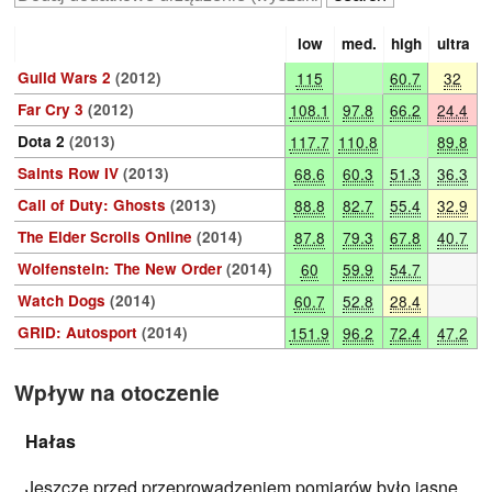
low
med.
high
ultra
Guild Wars 2
(2012)
115
60.7
32
Far Cry 3
(2012)
108.1
97.8
66.2
24.4
Dota 2
(2013)
117.7
110.8
89.8
Saints Row IV
(2013)
68.6
60.3
51.3
36.3
Call of Duty: Ghosts
(2013)
88.8
82.7
55.4
32.9
The Elder Scrolls Online
(2014)
87.8
79.3
67.8
40.7
Wolfenstein: The New Order
(2014)
60
59.9
54.7
Watch Dogs
(2014)
60.7
52.8
28.4
GRID: Autosport
(2014)
151.9
96.2
72.4
47.2
Wpływ na otoczenie
Hałas
Jeszcze przed przeprowadzeniem pomiarów było jasne,