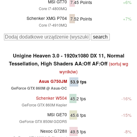
MSI GT70
7.45
Points
+6%
Core i7-4800MQ
Schenker XMG P704
7.52
Points
+7%
Core i7-4910MQ
Unigine Heaven 3.0 - 1920x1080 DX 11, Normal
Tessellation, High Shaders AA:Off AF:Off
(sortuj wg
wyników)
Asus G750JM
53.9
fps
GeForce GTX 860M @ Asus-OC
Schenker W504
45.2
fps
-16%
GeForce GTX 860M Kepler
MSI GE70
45.6
fps
-15%
GeForce GTX 850M GDDR5
Nexoc G728II
49.5
fps
-8%