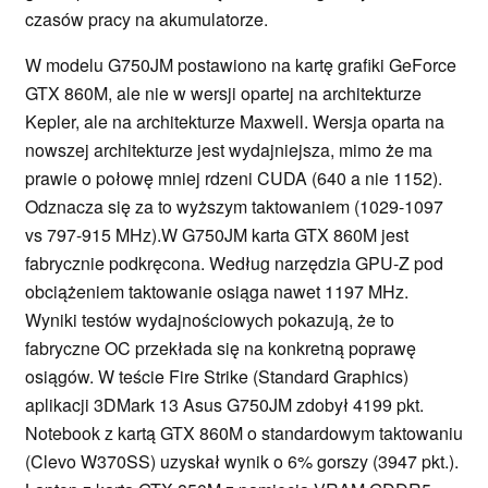
czasów pracy na akumulatorze.
W modelu G750JM postawiono na kartę grafiki GeForce
GTX 860M, ale nie w wersji opartej na architekturze
Kepler, ale na architekturze Maxwell. Wersja oparta na
nowszej architekturze jest wydajniejsza, mimo że ma
prawie o połowę mniej rdzeni CUDA (640 a nie 1152).
Odznacza się za to wyższym taktowaniem (1029-1097
vs 797-915 MHz).W G750JM karta GTX 860M jest
fabrycznie podkręcona. Według narzędzia GPU-Z pod
obciążeniem taktowanie osiąga nawet 1197 MHz.
Wyniki testów wydajnościowych pokazują, że to
fabryczne OC przekłada się na konkretną poprawę
osiągów. W teście Fire Strike (Standard Graphics)
aplikacji 3DMark 13 Asus G750JM zdobył 4199 pkt.
Notebook z kartą GTX 860M o standardowym taktowaniu
(Clevo W370SS) uzyskał wynik o 6% gorszy (3947 pkt.).