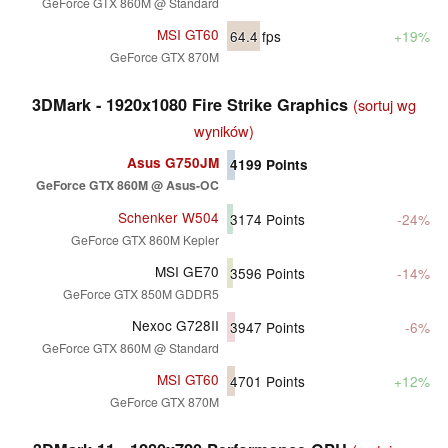
GeForce GTX 860M @ Standard
MSI GT60
64.4
fps
+19%
GeForce GTX 870M
3DMark - 1920x1080 Fire Strike Graphics
(sortuj wg
wyników)
Asus G750JM
4199
Points
GeForce GTX 860M @ Asus-OC
Schenker W504
3174
Points
-24%
GeForce GTX 860M Kepler
MSI GE70
3596
Points
-14%
GeForce GTX 850M GDDR5
Nexoc G728II
3947
Points
-6%
GeForce GTX 860M @ Standard
MSI GT60
4701
Points
+12%
GeForce GTX 870M