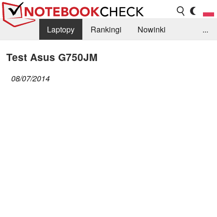
Laptopy
Rankingi
Nowinki
...
Biblioteka
Info
Szukajka recenzji
Test Asus G750JM
08/07/2014