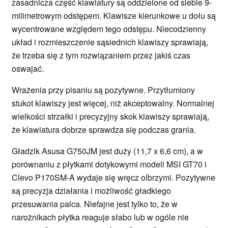
zasadnicza część klawiatury są oddzielone od siebie 9-
milimetrowym odstępem. Klawisze kierunkowe u dołu są
wycentrowane względem tego odstępu. Niecodzienny
układ i rozmieszczenie sąsiednich klawiszy sprawiają,
że trzeba się z tym rozwiązaniem przez jakiś czas
oswajać.
Wrażenia przy pisaniu są pozytywne. Przytłumiony
stukot klawiszy jest więcej, niż akceptowalny. Normalnej
wielkości strzałki i precyzyjny skok klawiszy sprawiają,
że klawiatura dobrze sprawdza się podczas grania.
Gładzik Asusa G750JM jest duży (11,7 x 6,6 cm), a w
porównaniu z płytkami dotykowymi modeli MSI GT70 i
Clevo P170SM-A wydaje się wręcz olbrzymi. Pozytywne
są precyzja działania i możliwość gładkiego
przesuwania palca. Niefajne jest tylko to, że w
narożnikach płytka reaguje słabo lub w ogóle nie