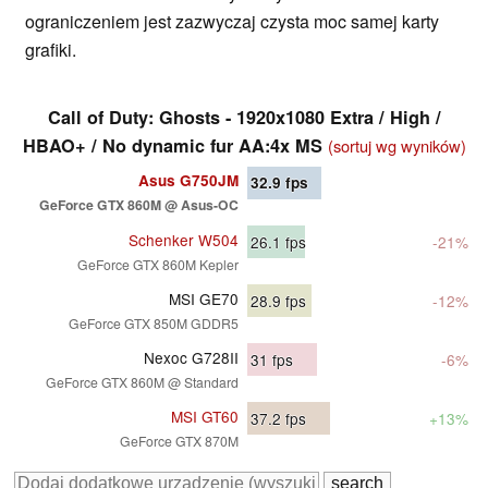
ograniczeniem jest zazwyczaj czysta moc samej karty
grafiki.
Call of Duty: Ghosts - 1920x1080 Extra / High /
HBAO+ / No dynamic fur AA:4x MS
(sortuj wg wyników)
Asus G750JM
32.9
fps
GeForce GTX 860M @ Asus-OC
Schenker W504
26.1
fps
-21%
GeForce GTX 860M Kepler
MSI GE70
28.9
fps
-12%
GeForce GTX 850M GDDR5
Nexoc G728II
31
fps
-6%
GeForce GTX 860M @ Standard
MSI GT60
37.2
fps
+13%
GeForce GTX 870M