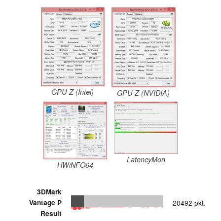
GPU-Z (Intel)
GPU-Z (NVIDIA)
LatencyMon
HWiNFO64
3DMark
Vantage P
20492 pkt.
Result