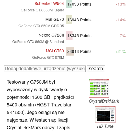
Schenker W504
17093
Points
-13%
GeForce GTX 860M Kepler
MSI GE70
16943
Points
-14%
GeForce GTX 850M GDDR5
Nexoc G728II
18345
Points
-7%
GeForce GTX 860M @ Standard
MSI GT60
23913
Points
+21%
GeForce GTX 870M
Testowany G750JM był
wyposażony w dysk twardy o
pojemności 1500 GB i prędkości
CrystalDiskMark
5400 obr/min (HGST Travelstar
5K1500). Jego osiągi są nie
najgorsze. W testach aplikacji
HD Tune
CrystalDiskMark odczyt i zapis