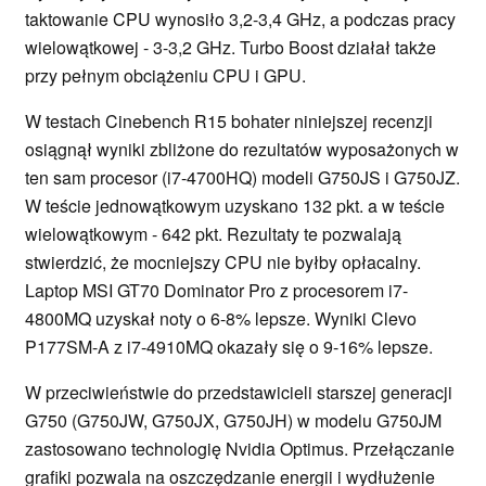
taktowanie CPU wynosiło 3,2-3,4 GHz, a podczas pracy
wielowątkowej - 3-3,2 GHz. Turbo Boost działał także
przy pełnym obciążeniu CPU i GPU.
W testach Cinebench R15 bohater niniejszej recenzji
osiągnął wyniki zbliżone do rezultatów wyposażonych w
ten sam procesor (i7-4700HQ) modeli G750JS i G750JZ.
W teście jednowątkowym uzyskano 132 pkt. a w teście
wielowątkowym - 642 pkt. Rezultaty te pozwalają
stwierdzić, że mocniejszy CPU nie byłby opłacalny.
Laptop MSI GT70 Dominator Pro z procesorem i7-
4800MQ uzyskał noty o 6-8% lepsze. Wyniki Clevo
P177SM-A z i7-4910MQ okazały się o 9-16% lepsze.
W przeciwieństwie do przedstawicieli starszej generacji
G750 (G750JW, G750JX, G750JH) w modelu G750JM
zastosowano technologię Nvidia Optimus. Przełączanie
grafiki pozwala na oszczędzanie energii i wydłużenie