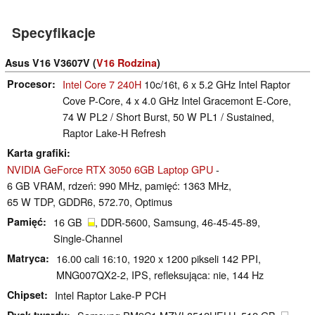
Specyfikacje
Asus V16 V3607V (
V16 Rodzina
)
Procesor
Intel Core 7 240H
10c/16t, 6 x 5.2 GHz Intel Raptor
Cove P-Core, 4 x 4.0 GHz Intel Gracemont E-Core,
74 W PL2 / Short Burst, 50 W PL1 / Sustained,
Raptor Lake-H Refresh
Karta grafiki
NVIDIA GeForce RTX 3050 6GB Laptop GPU
-
6 GB VRAM, rdzeń: 990 MHz, pamięć: 1363 MHz,
65 W TDP, GDDR6, 572.70, Optimus
Pamięć
16 GB
, DDR-5600, Samsung, 46-45-45-89,
Single-Channel
Matryca
16.00 cali 16:10, 1920 x 1200 pikseli 142 PPI,
MNG007QX2-2, IPS, refleksująca: nie, 144 Hz
Chipset
Intel Raptor Lake-P PCH
Dysk twardy