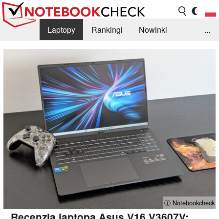
Laptopy
Rankingi
Nowinki
...
Biblioteka
Info
Szukajka recenzji
ⓘ Notebookcheck
Recenzja laptopa Asus V16 V3607V: