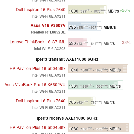
Dell Inspiron 16 Plus 7640
+26%
1000
MBit/s
min
max
(899
- 1078
)
Intel Wi-Fi 6E AX211
Asus V16 V3607V
795
MBit/s
min
max
(358
- 927
)
Realtek RTL8852BE
Lenovo ThinkBook 16 G7 IML
-33%
530
MBit/s
min
max
(431
- 644
)
Intel Wi-Fi 6 AX203
iperf3 transmit AXE11000 6GHz
HP Pavilion Plus 16-ab0456tx
1640
MBit/s
min
max
(1548
- 1676
)
Intel Wi-Fi 6E AX211
Asus VivoBook Pro 16 K6602VU
1381
MBit/s
min
max
(1289
- 1536
)
Intel Wi-Fi 6E AX211
Dell Inspiron 16 Plus 7640
705
MBit/s
min
max
(634
- 769
)
Intel Wi-Fi 6E AX211
iperf3 receive AXE11000 6GHz
HP Pavilion Plus 16-ab0456tx
1686
MBit/s
min
max
(1621
- 1705
)
Intel Wi-Fi 6E AX211