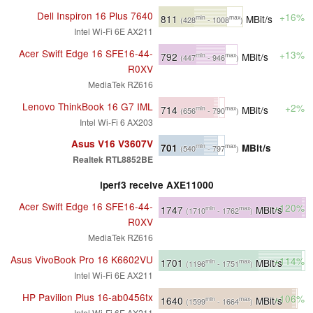
Dell Inspiron 16 Plus 7640
+16%
811
MBit/s
min
max
(428
- 1008
)
Intel Wi-Fi 6E AX211
Acer Swift Edge 16 SFE16-44-
+13%
792
MBit/s
min
max
(447
- 946
)
R0XV
MediaTek RZ616
Lenovo ThinkBook 16 G7 IML
+2%
714
MBit/s
min
max
(656
- 790
)
Intel Wi-Fi 6 AX203
Asus V16 V3607V
701
MBit/s
min
max
(540
- 797
)
Realtek RTL8852BE
iperf3 receive AXE11000
Acer Swift Edge 16 SFE16-44-
+120%
1747
MBit/s
min
max
(1710
- 1762
)
R0XV
MediaTek RZ616
Asus VivoBook Pro 16 K6602VU
+114%
1701
MBit/s
min
max
(1196
- 1751
)
Intel Wi-Fi 6E AX211
HP Pavilion Plus 16-ab0456tx
+106%
1640
MBit/s
min
max
(1599
- 1664
)
Intel Wi-Fi 6E AX211