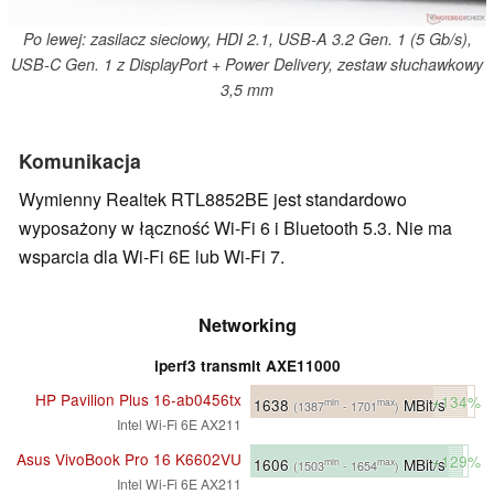
Po lewej: zasilacz sieciowy, HDI 2.1, USB-A 3.2 Gen. 1 (5 Gb/s),
USB-C Gen. 1 z DisplayPort + Power Delivery, zestaw słuchawkowy
3,5 mm
Komunikacja
Wymienny Realtek RTL8852BE jest standardowo
wyposażony w łączność Wi-Fi 6 i Bluetooth 5.3. Nie ma
wsparcia dla Wi-Fi 6E lub Wi-Fi 7.
Networking
iperf3 transmit AXE11000
HP Pavilion Plus 16-ab0456tx
+134%
1638
MBit/s
min
max
(1387
- 1701
)
Intel Wi-Fi 6E AX211
Asus VivoBook Pro 16 K6602VU
+129%
1606
MBit/s
min
max
(1503
- 1654
)
Intel Wi-Fi 6E AX211