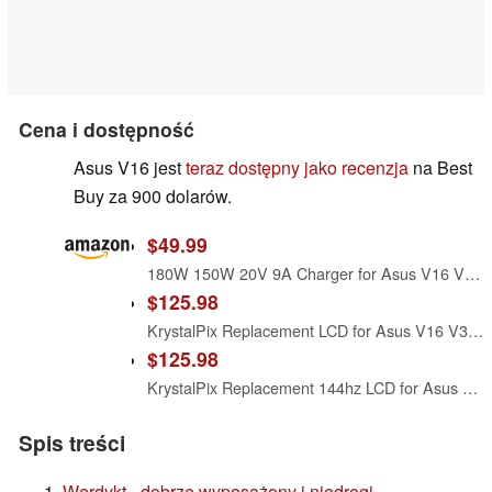
Cena i dostępność
Asus V16 jest
teraz dostępny jako recenzja
na Best
Buy za 900 dolarów.
$49.99
180W 150W 20V 9A Charger for Asus V16 V3607 V3607V V3607VU V3607VJ V3607VM V3607VP Gaming Laptop AC Power Supply Adapter Cord
$125.98
KrystalPix Replacement LCD for Asus V16 V3607 V3607V v3607VP LCD LED Screen 16" FHD+ Non-Touch 40 pin 144hz Display New
$125.98
KrystalPix Replacement 144hz LCD for Asus V16 V3607V V3607VM-ES74 LCD LED Screen 16" FHD+ 1920x1200 Non-Touch 40 pins Gaming Display
Spis treści
Werdykt - dobrze wyposażony i niedrogi