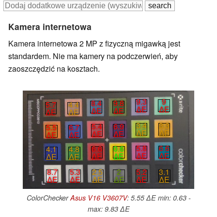
Kamera internetowa
Kamera internetowa 2 MP z fizyczną migawką jest
standardem. Nie ma kamery na podczerwień, aby
zaoszczędzić na kosztach.
9.3
9
8.4
9.8
5.7
4.4
∆E
∆E
∆E
∆E
∆E
∆E
3.4
3.3
5.4
6.9
5.5
6.7
∆E
∆E
∆E
∆E
∆E
∆E
5.8
6.6
6.6
0.6
4.1
4.8
∆E
∆E
∆E
∆E
∆E
∆E
2.5
2
5.2
3.1
8.7
5.3
∆E
∆E
∆E
∆E
∆E
∆E
ColorChecker
Asus V16 V3607V
: 5.55 ∆E min: 0.63 -
max: 9.83 ∆E