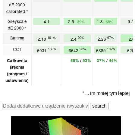
dE 2000
calibrated *
Greyscale
4.1
2.5
1.3
9.2
39%
68%
dE 2000 *
Gamma
101%
92%
97%
2.18
2.4
2.26
2.
CCT
108%
98%
102%
6031
6642
6385
62
Całkowita
65%
/
53%
37%
/
44%
średnia
(program /
ustawienia)
* ... im mniej tym lepiej