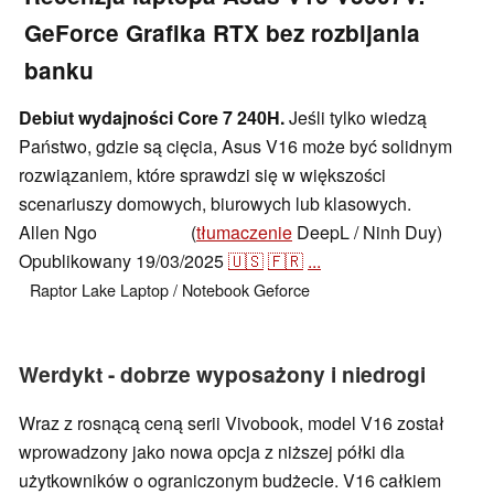
GeForce Grafika RTX bez rozbijania
banku
Debiut wydajności Core 7 240H.
Jeśli tylko wiedzą
Państwo, gdzie są cięcia, Asus V16 może być solidnym
rozwiązaniem, które sprawdzi się w większości
scenariuszy domowych, biurowych lub klasowych.
Allen Ngo
(
tłumaczenie
DeepL / Ninh Duy)
,
👁
Allen Ngo
Opublikowany
19/03/2025
🇺🇸
🇫🇷
...
Raptor Lake
Laptop / Notebook
Geforce
Werdykt - dobrze wyposażony i niedrogi
Wraz z rosnącą ceną serii Vivobook, model V16 został
wprowadzony jako nowa opcja z niższej półki dla
użytkowników o ograniczonym budżecie. V16 całkiem