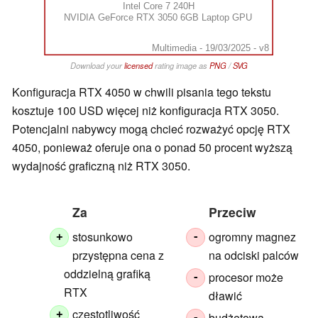
Intel Core 7 240H
NVIDIA GeForce RTX 3050 6GB Laptop GPU
Multimedia - 19/03/2025 - v8
Download your
licensed
rating image as
PNG
/
SVG
Konfiguracja RTX 4050 w chwili pisania tego tekstu
kosztuje 100 USD więcej niż konfiguracja RTX 3050.
Potencjalni nabywcy mogą chcieć rozważyć opcję RTX
4050, ponieważ oferuje ona o ponad 50 procent wyższą
wydajność graficzną niż RTX 3050.
Za
Przeciw
stosunkowo
ogromny magnez
+
-
przystępna cena z
na odciski palców
oddzielną grafiką
procesor może
-
RTX
dławić
częstotliwość
+
budżetowa