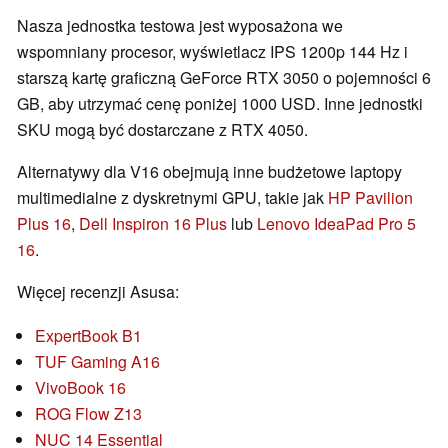
Nasza jednostka testowa jest wyposażona we
wspomniany procesor, wyświetlacz IPS 1200p 144 Hz i
starszą kartę graficzną GeForce RTX 3050 o pojemności 6
GB, aby utrzymać cenę poniżej 1000 USD. Inne jednostki
SKU mogą być dostarczane z RTX 4050.
Alternatywy dla V16 obejmują inne budżetowe laptopy
multimedialne z dyskretnymi GPU, takie jak
HP Pavilion
Plus 16
,
Dell Inspiron 16 Plus
lub
Lenovo IdeaPad Pro 5
16
.
Więcej recenzji Asusa:
ExpertBook B1
TUF Gaming A16
VivoBook 16
ROG Flow Z13
NUC 14 Essential