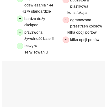
-
odświeżania 144
plastikowa
Hz w standardzie
konstrukcja
bardzo duży
+
ograniczona
-
clickpad
przestrzeń kolorów
przyzwoita
kilka opcji portów
+
żywotność baterii
kilka opcji portów
-
łatwy w
+
serwisowaniu