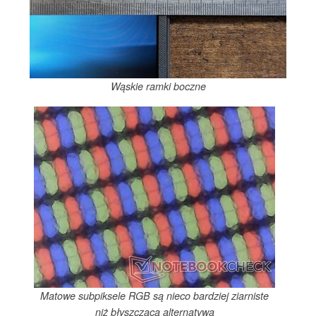
Wąskie ramki boczne
Matowe subpiksele RGB są nieco bardziej ziarniste
niż błyszcząca alternatywa