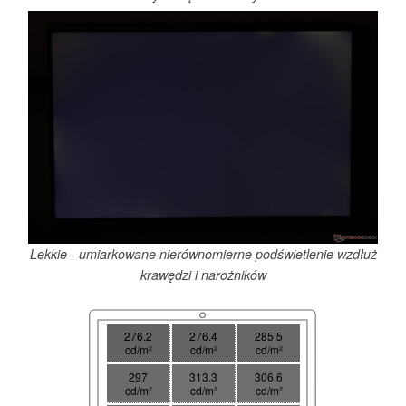
Lekkie - umiarkowane nierównomierne podświetlenie wzdłuż
krawędzi i narożników
276.2
276.4
285.5
cd/m²
cd/m²
cd/m²
297
313.3
306.6
cd/m²
cd/m²
cd/m²