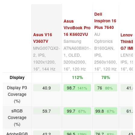
Dell
Inspiron 16
Asus
Plus 7640
VivoBook Pro
AU
16 K6602VU
Asus V16
Lenov
Samsung
Optronics
V3607V
ThinkB
MNG007QX2-
ATNA60BX01-
B160QAN,
G7 IML
2, IPS,
1, OLED,
IPS,
LEN16
1920x1200,
3200x2000,
2560x1600,
IPS, 1
16", 144 Hz
16", 120 Hz
16", 120 Hz
16", 60
Display
112%
78%
Display P3
40.9
98.7
76
41.
141%
86%
Coverage
(%)
sRGB
59.7
99.7
99.8
61.
67%
67%
Coverage
(%)
AdobeRGB
42.2
96.5
76.7
43
129%
82%