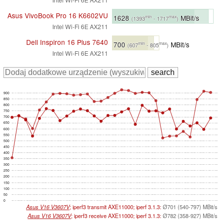
Asus VivoBook Pro 16 K6602VU
1628
MBit/s
min
max
(1393
- 1717
)
Intel Wi-Fi 6E AX211
Dell Inspiron 16 Plus 7640
700
MBit/s
min
max
(607
- 805
)
Intel Wi-Fi 6E AX211
900
850
800
750
700
650
600
550
500
450
400
350
300
250
200
150
100
50
0
Asus V16 V3607V
; iperf3 transmit AXE11000; iperf 3.1.3:
Ø701 (540-797) MBit/s
Asus V16 V3607V
; iperf3 receive AXE11000; iperf 3.1.3:
Ø782 (358-927) MBit/s