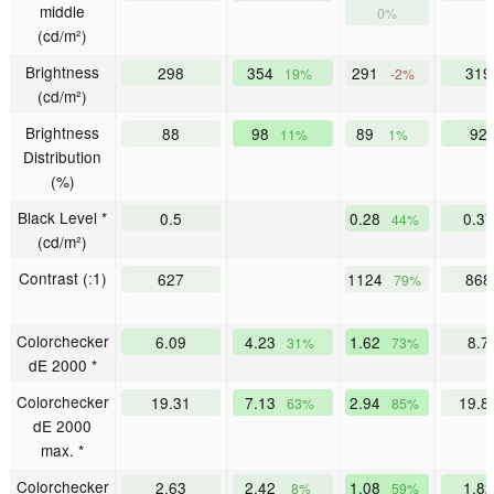
middle
0%
(cd/m²)
Brightness
298
354
291
31
19%
-2%
(cd/m²)
Brightness
88
98
89
92
11%
1%
Distribution
(%)
Black Level *
0.5
0.28
0.3
44%
(cd/m²)
Contrast (:1)
627
1124
86
79%
Colorchecker
6.09
4.23
1.62
8.7
31%
73%
dE 2000 *
Colorchecker
19.31
7.13
2.94
19.8
63%
85%
dE 2000
max. *
Colorchecker
2.63
2.42
1.08
1.8
8%
59%