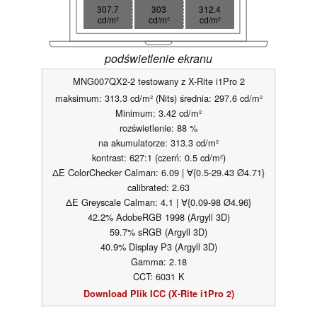
307.7
303
312.4
cd/m²
cd/m²
cd/m²
podświetlenie ekranu
MNG007QX2-2 testowany z X-Rite i1Pro 2
maksimum: 313.3 cd/m² (Nits) średnia: 297.6 cd/m²
Minimum: 3.42 cd/m²
rozświetlenie: 88 %
na akumulatorze: 313.3 cd/m²
kontrast: 627:1 (czerń: 0.5 cd/m²)
ΔE ColorChecker Calman: 6.09 | ∀{0.5-29.43 Ø4.71}
calibrated: 2.63
ΔE Greyscale Calman: 4.1 | ∀{0.09-98 Ø4.96}
42.2% AdobeRGB 1998 (Argyll 3D)
59.7% sRGB (Argyll 3D)
40.9% Display P3 (Argyll 3D)
Gamma: 2.18
CCT: 6031 K
Download Plik ICC (X-Rite i1Pro 2)