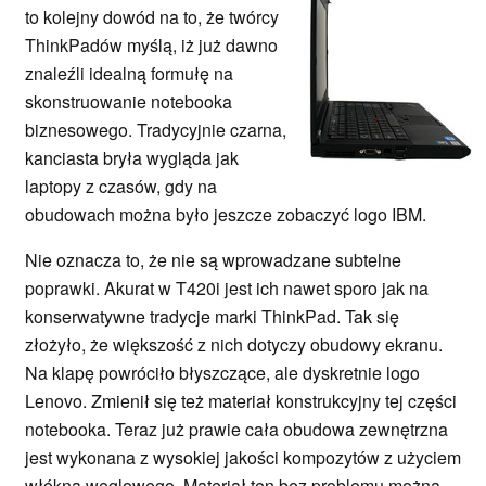
to kolejny dowód na to, że twórcy
ThinkPadów myślą, iż już dawno
znaleźli idealną formułę na
skonstruowanie notebooka
biznesowego. Tradycyjnie czarna,
kanciasta bryła wygląda jak
laptopy z czasów, gdy na
obudowach można było jeszcze zobaczyć logo IBM.
Nie oznacza to, że nie są wprowadzane subtelne
poprawki. Akurat w T420i jest ich nawet sporo jak na
konserwatywne tradycje marki ThinkPad. Tak się
złożyło, że większość z nich dotyczy obudowy ekranu.
Na klapę powróciło błyszczące, ale dyskretnie logo
Lenovo. Zmienił się też materiał konstrukcyjny tej części
notebooka. Teraz już prawie cała obudowa zewnętrzna
jest wykonana z wysokiej jakości kompozytów z użyciem
włókna węglowego. Materiał ten bez problemu można