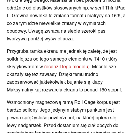
odróżnić od plastików stosowanych np. w serii ThinkPad
L. Główna nowinka to zmiana formatu matrycy na 16:9, a
co za tym idzie niewielkie zmiany w wymiarach
obudowy. Uwagę zwraca na siebie szeroki pas
tworzywa poniżej wyświetlacza.
Przygruba ramka ekranu ma jednak tę zaletę, że jest
solidniejsza od tego samego elementu w T410 (który
skrytykowałem w
recenzji tego modelu
). Mocniejsze
okazały się też zawiasy. Dzięki temu trudno
zaobserwować jakiekolwiek bujanie się klapy.
Maksymalny kąt rozwarcia ekranu to ponad 180 stopni.
Wzmocniony magnezową ramą Roll Cage korpus jest
bardzo solidny. Jego jedynym słabym punktem jest
pewna sprężystość powierzchni, na której opiera się
lewy nadgarstek. Przed dostaniem się ciał obcych do
zamkniętego laptopa podczas transportu chronią: nawis