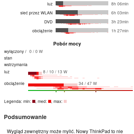
luz
8h 06min
sieć przez WLAN
6h 03min
DVD
3h 23min
obciążenie
1h 27min
Pobór mocy
wyłączony /
0 / 0 W
stan
wstrzymania
luz
8 / 10 / 13 W
obciążenie
34 / 47 W
Legenda: min:
, med:
, max:
Podsumowanie
Wygląd zewnętrzny może mylić. Nowy ThinkPad to nie