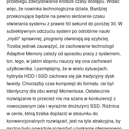
przebiegu zdecydowanie krótsze czasy dostępu. Widać
więc, że nowinka technologiczna działa. Bardziej
przekonujące będzie na pewno skrócenie czasu
otwierania systemu z prawie 50 sekund do poniżej 30. W
subiektywnym odczuciu system po odrobinie nauki
„myśli" sprawniej, programy otwierają się szybciej.
Trzeba jednak zauważyć, że zachowanie technologii
Adaptive Memory zależy od sposobu pracy z systemem,
tzn. tego, w jakim stopniu nauczy się ona zachowań
użytkownika. I pamiętajmy, że w wielu sytuacjach,
hybryda HDD i SSD zachowa się jak tradycyjny dysk
twardy. Chociażby czas kompresji do formatu .rar był
identyczny dla obu wersji Momentusa. Ostatecznie
rozwiązanie to przecież nie ma szans w konkurencji z
nowoczesnym (ale i wyraźnie droższym) SSD. Różnica
w cenie, którą trzeba dopłacić w stosunku do
konwencjonalnych rozwiązań, jest na tyle atrakcyjna, by
można było poważnie rozważyć uzyskanie oferowanego