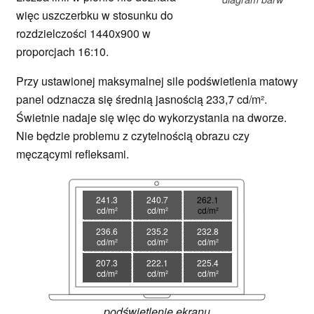
więc uszczerbku w stosunku do
rozdzielczości 1440x900 w
proporcjach 16:10.
Przy ustawionej maksymalnej sile podświetlenia matowy
panel odznacza się średnią jasnością 233,7 cd/m².
Świetnie nadaje się więc do wykorzystania na dworze.
Nie będzie problemu z czytelnością obrazu czy
męczącymi refleksami.
241.3
240.7
262.1
cd/m²
cd/m²
cd/m²
236.6
235.2
232.8
cd/m²
cd/m²
cd/m²
207.3
222.1
225.4
cd/m²
cd/m²
cd/m²
podświetlenie ekranu