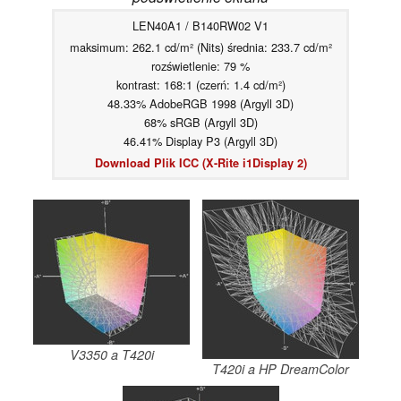
LEN40A1 / B140RW02 V1
maksimum: 262.1 cd/m² (Nits) średnia: 233.7 cd/m²
rozświetlenie: 79 %
kontrast: 168:1 (czerń: 1.4 cd/m²)
48.33% AdobeRGB 1998 (Argyll 3D)
68% sRGB (Argyll 3D)
46.41% Display P3 (Argyll 3D)
Download Plik ICC (X-Rite i1Display 2)
V3350 a T420i
T420i a HP DreamColor