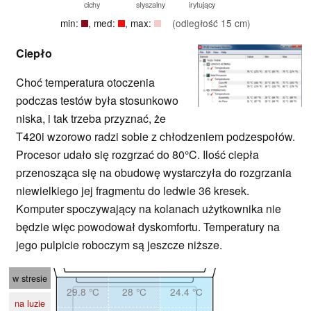
cichy
słyszalny
irytujący
min:
, med:
, max:
(odległość 15 cm)
Ciepło
Choć temperatura otoczenia
podczas testów była stosunkowo
niska, i tak trzeba przyznać, że
T420i wzorowo radzi sobie z chłodzeniem podzespołów.
Procesor udało się rozgrzać do 80°C. Ilość ciepła
przenosząca się na obudowę wystarczyła do rozgrzania
niewielkiego jej fragmentu do ledwie 36 kresek.
Komputer spoczywający na kolanach użytkownika nie
będzie więc powodował dyskomfortu. Temperatury na
jego pulpicie roboczym są jeszcze niższe.
w stresie
29.8 °C
28 °C
24.4 °C
na luzie