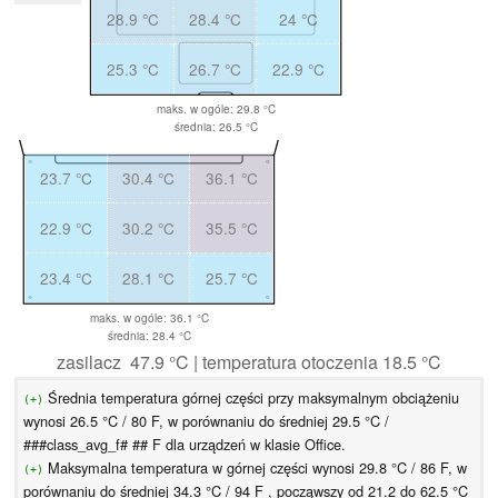
28.9 °C
28.4 °C
24 °C
25.3 °C
26.7 °C
22.9 °C
maks. w ogóle: 29.8 °C
średnia: 26.5 °C
23.7 °C
30.4 °C
36.1 °C
22.9 °C
30.2 °C
35.5 °C
23.4 °C
28.1 °C
25.7 °C
maks. w ogóle: 36.1 °C
średnia: 28.4 °C
zasilacz 47.9 °C | temperatura otoczenia 18.5 °C
Średnia temperatura górnej części przy maksymalnym obciążeniu
(+)
wynosi 26.5 °C / 80 F, w porównaniu do średniej 29.5 °C /
###class_avg_f# ## F dla urządzeń w klasie Office.
Maksymalna temperatura w górnej części wynosi 29.8 °C / 86 F, w
(+)
porównaniu do średniej 34.3 °C / 94 F , począwszy od 21.2 do 62.5 °C