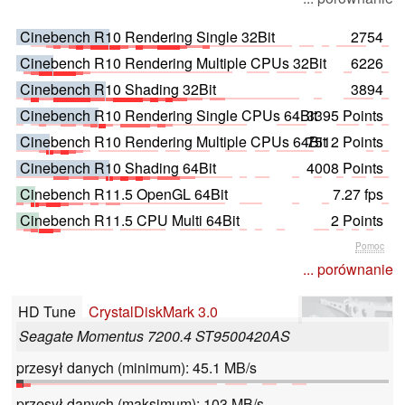
Cinebench R10 Rendering Single 32Bit
2754
Cinebench R10 Rendering Multiple CPUs 32Bit
6226
Cinebench R10 Shading 32Bit
3894
Cinebench R10 Rendering Single CPUs 64Bit
3395 Points
Cinebench R10 Rendering Multiple CPUs 64Bit
7512 Points
Cinebench R10 Shading 64Bit
4008 Points
Cinebench R11.5 OpenGL 64Bit
7.27 fps
Cinebench R11.5 CPU Multi 64Bit
2 Points
Pomoc
... porównanie
HD Tune
CrystalDiskMark 3.0
Seagate Momentus 7200.4 ST9500420AS
przesył danych (minimum): 45.1 MB/s
przesył danych (maksimum): 103 MB/s