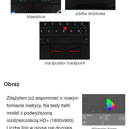
płytka dotykowa
klawiatura
manipulator trackpoint
Obraz
Zdążyłem już wspomnieć o nowym
formacie matrycy. Na testy trafił
model z podwyższoną
rozdzielczością HD+ (1600x900).
Liczba linii w pionie nie doznała
diagram barw