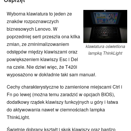
Wyborna klawiatura to jeden ze
znaków rozpoznawczych
biznesowych Lenovo. W
poprzedniej serii przeszła ona kilka
zmian, ze zminimalizowaniem
klawiatura oświetlona
odstępów między klawiszami oraz
lampką ThinkLight
powiększeniem klawiszy Esc i Del
na czele. Nie dziwi więc, że T420i
wyposażono w dokładnie taki sam manuał.
Cechy charakterystyczne to zamienione miejscami Ctrl i
Fn po lewej (można temu zaradzić w opcjach BIOS),
dodatkowy rządek klawiszy funkcyjnych u góry i łatwa
do aktywowania nawet w ciemnościach lampka
ThinkLight.
Świetnie dobrany kształt i skok klawiszy oraz bardzo