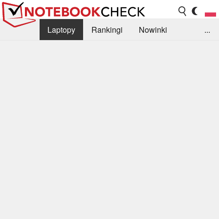
Laptopy
Rankingi
Nowinki
...
Biblioteka
Info
Szukajka recenzji