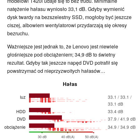
modelowi T420i udaje się to bez trudu. Minimalne
natężenie hałasu wyniosło 33,1 dB. Gdyby wymienić
dysk twardy na bezszelestny SSD, mogłoby być jeszcze
ciszej, albowiem wentylatorowi przydarzają się okresy
bezruchu.
Ważniejsze jest jednak to, że Lenovo jest niewiele
głośniejsze pod obciążeniem; 34,9 dB to świetny
rezultat. Gdyby tak jeszcze napęd DVD potrafił się
powstrzymać od nieprzyzwoitych hałasów…
Hałas
luz
33.1 / 33.1 /
33.1 dB
HDD
33.4 dB
DVD
37.9 / 41.9 dB
obciążenie
34.9 / 34.9 dB
30 dB
40 dB(A)
50 dB(A)