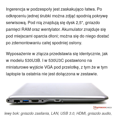
Ingerencja w podzespoły jest zaskakująco łatwa. Po
odkręceniu jednej śrubki można zdjąć spodnią pokrywę
serwisową. Pod nią znajdują się dysk 2,5", gniazdo
pamięci RAM oraz wentylator. Akumulator znajduje się
pod miejscami oparcia dłoni; można się do niego dostać
po zdemontowaniu całej spodniej osłony.
Wyposażenie w złącza przedstawia się identycznie, jak
w modelu 530U3B. I w 530U3C postawiono na
miniaturowe wyjście VGA pod przelotkę, z tym że w tym
laptopie ta ostatnia nie jest dołączona w zestawie.
lewy bok: gniazdo zasilania, LAN, USB 3.0, HDMI, gniazdo audio,