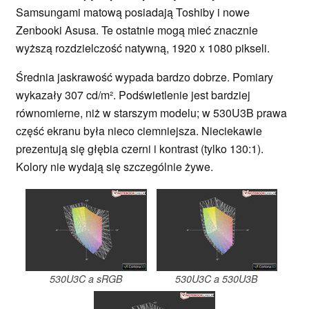
Samsungami matową posiadają Toshiby i nowe
Zenbooki Asusa. Te ostatnie mogą mieć znacznie
wyższą rozdzielczość natywną, 1920 x 1080 pikseli.
Średnia jaskrawość wypada bardzo dobrze. Pomiary
wykazały 307 cd/m². Podświetlenie jest bardziej
równomierne, niż w starszym modelu; w 530U3B prawa
część ekranu była nieco ciemniejsza. Nieciekawie
prezentują się głębia czerni i kontrast (tylko 130:1).
Kolory nie wydają się szczególnie żywe.
530U3C a sRGB
530U3C a 530U3B