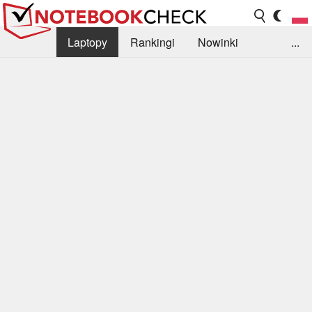
Laptopy
Rankingi
Nowinki
...
Biblioteka
Info
Szukajka recenzji