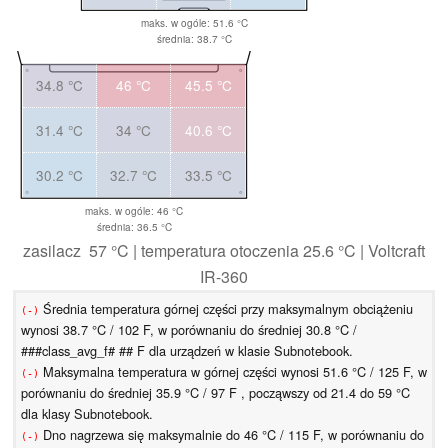
maks. w ogóle: 51.6 °C
średnia: 38.7 °C
34.8 °C
46 °C
45.5 °C
31.4 °C
34 °C
40.6 °C
30.2 °C
32.7 °C
33.5 °C
maks. w ogóle: 46 °C
średnia: 36.5 °C
zasilacz 57 °C | temperatura otoczenia 25.6 °C | Voltcraft
IR-360
Średnia temperatura górnej części przy maksymalnym obciążeniu
(-)
wynosi 38.7 °C / 102 F, w porównaniu do średniej 30.8 °C /
###class_avg_f# ## F dla urządzeń w klasie Subnotebook.
Maksymalna temperatura w górnej części wynosi 51.6 °C / 125 F, w
(-)
porównaniu do średniej 35.9 °C / 97 F , począwszy od 21.4 do 59 °C
dla klasy Subnotebook.
Dno nagrzewa się maksymalnie do 46 °C / 115 F, w porównaniu do
(-)