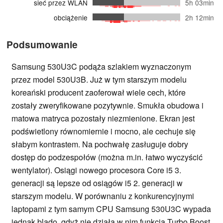
sieć przez WLAN
5h 03min
obciążenie
2h 12min
Podsumowanie
Samsung 530U3C podąża szlakiem wyznaczonym
przez model 530U3B. Już w tym starszym modelu
koreański producent zaoferował wiele cech, które
zostały zweryfikowane pozytywnie. Smukła obudowa i
matowa matryca pozostały niezmienione. Ekran jest
podświetlony równomiernie i mocno, ale cechuje się
słabym kontrastem. Na pochwałę zasługuje dobry
dostęp do podzespołów (można m.in. łatwo wyczyścić
wentylator). Osiągi nowego procesora Core i5 3.
generacji są lepsze od osiągów i5 2. generacji w
starszym modelu. W porównaniu z konkurencyjnymi
laptopami z tym samym CPU Samsung 530U3C wypada
jednak blado, gdyż nie działa w nim funkcja Turbo Boost