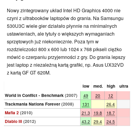
Nowy zintegrowany układ Intel HD Graphics 4000 nie
czyni z ultrabooków laptopów do grania. Na Samsungu
530U3C wiele gier działało płynnie na minimalnych
ustawieniach, ale tytuły o większych wymaganiach
sprzętowych już niekoniecznie. Poza tym w
rozdzielczości 800 x 600 lub 1024 x 768 pikseli ciężko
mówić o czerpaniu przyjemności z gry. Do grania lepszy
jest laptop z niezależną kartą grafiki, np. Asus UX32VD
z kartą GF GT 620M.
low
med.
high
ultra
World in Conflict - Benchmark
(2007)
49
20
12
Trackmania Nations Forever
(2008)
131
26.4
Mafia 2
(2010)
21.3
19.8
18.7
Diablo III
(2012)
43.2
29.4
24.5