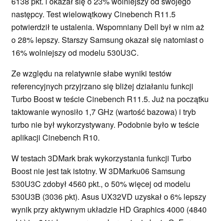
6138 pkt. i okazał się o 23% wolniejszy od swojego
następcy. Test wielowątkowy Cinebench R11.5
potwierdził te ustalenia. Wspomniany Dell był w nim aż
o 28% lepszy. Starszy Samsung okazał się natomiast o
16% wolniejszy od modelu 530U3C.
Ze względu na relatywnie słabe wyniki testów
referencyjnych przyjrzano się bliżej działaniu funkcji
Turbo Boost w teście Cinebench R11.5. Już na początku
taktowanie wynosiło 1,7 GHz (wartość bazowa) i tryb
turbo nie był wykorzystywany. Podobnie było w teście
aplikacji Cinebench R10.
W testach 3DMark brak wykorzystania funkcji Turbo
Boost nie jest tak istotny. W 3DMarku06 Samsung
530U3C zdobył 4560 pkt., o 50% więcej od modelu
530U3B (3036 pkt). Asus UX32VD uzyskał o 6% lepszy
wynik przy aktywnym układzie HD Graphics 4000 (4840