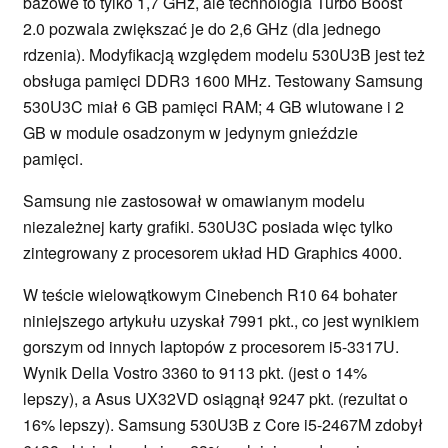
bazowe to tylko 1,7 GHz, ale technologia Turbo Boost
2.0 pozwala zwiększać je do 2,6 GHz (dla jednego
rdzenia). Modyfikacją względem modelu 530U3B jest też
obsługa pamięci DDR3 1600 MHz. Testowany Samsung
530U3C miał 6 GB pamięci RAM; 4 GB wlutowane i 2
GB w module osadzonym w jedynym gnieździe
pamięci.
Samsung nie zastosował w omawianym modelu
niezależnej karty grafiki. 530U3C posiada więc tylko
zintegrowany z procesorem układ HD Graphics 4000.
W teście wielowątkowym Cinebench R10 64 bohater
niniejszego artykułu uzyskał 7991 pkt., co jest wynikiem
gorszym od innych laptopów z procesorem i5-3317U.
Wynik Della Vostro 3360 to 9113 pkt. (jest o 14%
lepszy), a Asus UX32VD osiągnął 9247 pkt. (rezultat o
16% lepszy). Samsung 530U3B z Core i5-2467M zdobył