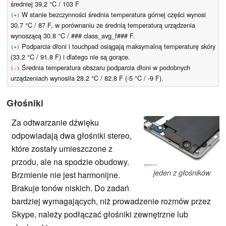
średniej 39.2 °C / 103 F
W stanie bezczynności średnia temperatura górnej części wynosi
(+)
30.7 °C / 87 F, w porównaniu ze średnią temperaturą urządzenia
wynoszącą 30.8 °C / ### class_avg_f### F.
Podparcia dłoni i touchpad osiągają maksymalną temperaturę skóry
(+)
(33.2 °C / 91.8 F) i dlatego nie są gorące.
Średnia temperatura obszaru podparcia dłoni w podobnych
(-)
urządzeniach wynosiła 28.2 °C / 82.8 F (-5 °C / -9 F).
Głośniki
Za odtwarzanie dźwięku
odpowiadają dwa głośniki stereo,
które zostały umieszczone z
przodu, ale na spodzie obudowy.
jeden z głośników
Brzmienie nie jest harmonijne.
Brakuje tonów niskich. Do zadań
bardziej wymagających, niż prowadzenie rozmów przez
Skype, należy podłączać głośniki zewnętrzne lub