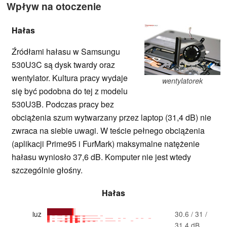
Wpływ na otoczenie
Hałas
Źródłami hałasu w Samsungu
530U3C są dysk twardy oraz
wentylator. Kultura pracy wydaje
wentylatorek
się być podobna do tej z modelu
530U3B. Podczas pracy bez
obciążenia szum wytwarzany przez laptop (31,4 dB) nie
zwraca na siebie uwagi. W teście pełnego obciążenia
(aplikacji Prime95 i FurMark) maksymalne natężenie
hałasu wyniosło 37,6 dB. Komputer nie jest wtedy
szczególnie głośny.
Hałas
luz
30.6 / 31 /
31.4 dB