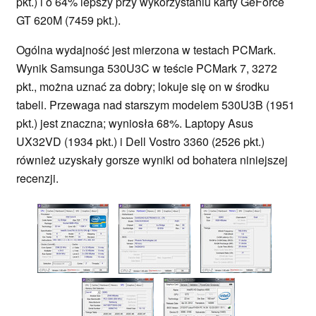
pkt.) i o 64% lepszy przy wykorzystaniu karty GeForce
GT 620M (7459 pkt.).
Ogólna wydajność jest mierzona w testach PCMark.
Wynik Samsunga 530U3C w teście PCMark 7, 3272
pkt., można uznać za dobry; lokuje się on w środku
tabeli. Przewaga nad starszym modelem 530U3B (1951
pkt.) jest znaczna; wyniosła 68%. Laptopy Asus
UX32VD (1934 pkt.) i Dell Vostro 3360 (2526 pkt.)
również uzyskały gorsze wyniki od bohatera niniejszej
recenzji.