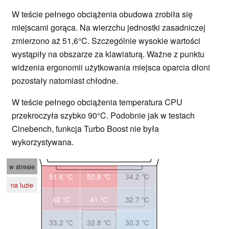
W teście pełnego obciążenia obudowa zrobiła się
miejscami gorąca. Na wierzchu jednostki zasadniczej
zmierzono aż 51,6°C. Szczególnie wysokie wartości
wystąpiły na obszarze za klawiaturą. Ważne z punktu
widzenia ergonomii użytkowania miejsca oparcia dłoni
pozostały natomiast chłodne.
W teście pełnego obciążenia temperatura CPU
przekroczyła szybko 90°C. Podobnie jak w testach
Cinebench, funkcja Turbo Boost nie była
wykorzystywana.
w stresie
51.6 °C
50.8 °C
34.2 °C
na luzie
42 °C
41 °C
32.7 °C
33.2 °C
32.8 °C
30.3 °C