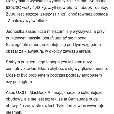
Maksymalna wysokość wynosi tylko 17,6 mm. Samsung
530U3C waży 1,48 kg, czyli niewiele. Ultrabook Toshiby,
Z830, jest jeszcze lżejszy (1,1 kg), choć również posiada
13-calowy wyświetlacz.
Jednostka zasadnicza miejscami się wykrzywia, a przy
punktowym nacisku potrafi uginać się mocno.
Szczególnie słabo prezentuje się pod tym względem
obszar za klawiaturą, w okolicy zawiasu ekranu.
Słabym punktem tego laptopa jest też sam duży
centralny zawias. Ekran chybocze się wyjątkowo mocno.
Może to być problemem podczas podróży autobusem
czy pociągiem.
Asus UX31 i MacBook Air mają znacznie solidniejsze
obudowy, ale nie jest też tak, że ta Samsunga budzi
obawy, że zaraz się rozleci. Tylko ten zawias wywołuje
niesmak.