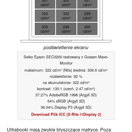
301
302
307
cd/m²
cd/m²
cd/m²
322
322
299
cd/m²
cd/m²
cd/m²
305
296
305
cd/m²
cd/m²
cd/m²
podświetlenie ekranu
Seiko Epson SEC0200 testowany z Gossen Mavo-
Monitor
maksimum: 322 cd/m² (Nits) średnia: 306.6 cd/m²
rozświetlenie: 92 %
na akumulatorze: 322 cd/m²
kontrast: 130:1 (czerń: 2.47 cd/m²)
37.27% AdobeRGB 1998 (Argyll 3D)
54% sRGB (Argyll 3D)
36.04% Display P3 (Argyll 3D)
Download Plik ICC (X-Rite i1Display 2)
Ultrabooki mają zwykle błyszczące matryce. Poza