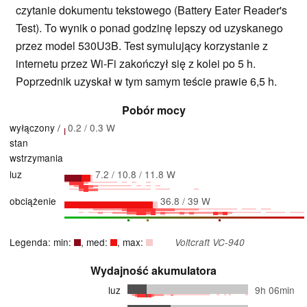
czytanie dokumentu tekstowego (Battery Eater Reader's
Test). To wynik o ponad godzinę lepszy od uzyskanego
przez model 530U3B. Test symulujący korzystanie z
internetu przez Wi-Fi zakończył się z kolei po 5 h.
Poprzednik uzyskał w tym samym teście prawie 6,5 h.
Pobór mocy
wyłączony /
0.2 / 0.3 W
stan
wstrzymania
luz
7.2 / 10.8 / 11.8 W
obciążenie
36.8 / 39 W
Legenda: min:
, med:
, max:
Voltcraft VC-940
Wydajność akumulatora
luz
9h 06min