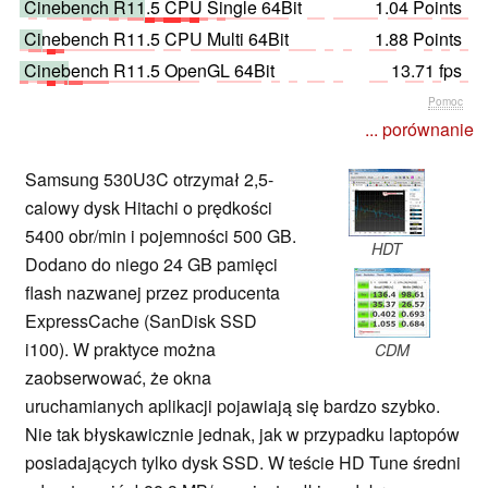
Cinebench R11.5 CPU Single 64Bit
1.04 Points
Cinebench R11.5 CPU Multi 64Bit
1.88 Points
Cinebench R11.5 OpenGL 64Bit
13.71 fps
Pomoc
... porównanie
Samsung 530U3C otrzymał 2,5-
calowy dysk Hitachi o prędkości
5400 obr/min i pojemności 500 GB.
HDT
Dodano do niego 24 GB pamięci
flash nazwanej przez producenta
ExpressCache (SanDisk SSD
i100). W praktyce można
CDM
zaobserwować, że okna
uruchamianych aplikacji pojawiają się bardzo szybko.
Nie tak błyskawicznie jednak, jak w przypadku laptopów
posiadających tylko dysk SSD. W teście HD Tune średni