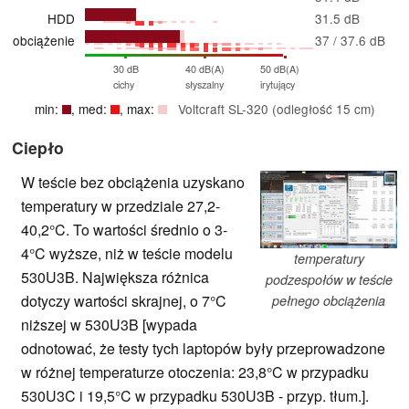
HDD
31.5 dB
obciążenie
37 / 37.6 dB
30 dB
40 dB(A)
50 dB(A)
cichy
słyszalny
irytujący
min:
, med:
, max:
Voltcraft SL-320 (odległość 15 cm)
Ciepło
W teście bez obciążenia uzyskano
temperatury w przedziale 27,2-
40,2°C. To wartości średnio o 3-
4°C wyższe, niż w teście modelu
temperatury
530U3B. Największa różnica
podzespołów w teście
dotyczy wartości skrajnej, o 7°C
pełnego obciążenia
niższej w 530U3B [wypada
odnotować, że testy tych laptopów były przeprowadzone
w różnej temperaturze otoczenia: 23,8°C w przypadku
530U3C i 19,5°C w przypadku 530U3B - przyp. tłum.].