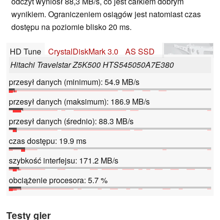
odczyt wyniósł 88,3 MB/s, co jest całkiem dobrym
wynikiem. Ograniczeniem osiągów jest natomiast czas
dostępu na poziomie blisko 20 ms.
HD Tune
CrystalDiskMark 3.0
AS SSD
Hitachi Travelstar Z5K500 HTS545050A7E380
przesył danych (minimum): 54.9 MB/s
przesył danych (maksimum): 186.9 MB/s
przesył danych (średnio): 88.3 MB/s
czas dostępu: 19.9 ms
szybkość interfejsu: 171.2 MB/s
obciążenie procesora: 5.7 %
Testy gier