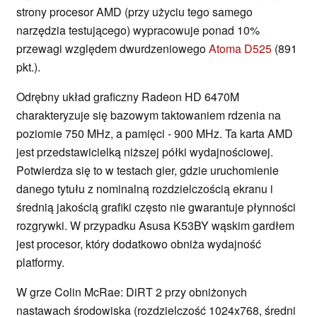
strony procesor AMD (przy użyciu tego samego
narzędzia testującego) wypracowuje ponad 10%
przewagi względem dwurdzeniowego
Atoma D525
(891
pkt.).
Odrębny układ graficzny Radeon HD 6470M
charakteryzuje się bazowym taktowaniem rdzenia na
poziomie 750 MHz, a pamięci - 900 MHz. Ta karta AMD
jest przedstawicielką niższej półki wydajnościowej.
Potwierdza się to w testach gier, gdzie uruchomienie
danego tytułu z nominalną rozdzielczością ekranu i
średnią jakością grafiki często nie gwarantuje płynności
rozgrywki. W przypadku Asusa K53BY wąskim gardłem
jest procesor, który dodatkowo obniża wydajność
platformy.
W grze Colin McRae: DiRT 2 przy obniżonych
nastawach środowiska (rozdzielczość 1024x768, średni