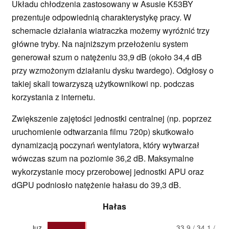
Układu chłodzenia zastosowany w Asusie K53BY
prezentuje odpowiednią charakterystykę pracy. W
schemacie działania wiatraczka możemy wyróżnić trzy
główne tryby. Na najniższym przełożeniu system
generował szum o natężeniu 33,9 dB (około 34,4 dB
przy wzmożonym działaniu dysku twardego). Odgłosy o
takiej skali towarzyszą użytkownikowi np. podczas
korzystania z internetu.
Zwiększenie zajętości jednostki centralnej (np. poprzez
uruchomienie odtwarzania filmu 720p) skutkowało
dynamizacją poczynań wentylatora, który wytwarzał
wówczas szum na poziomie 36,2 dB. Maksymalne
wykorzystanie mocy przerobowej jednostki APU oraz
dGPU podniosło natężenie hałasu do 39,3 dB.
Hałas
luz
33.9 / 34.1 /