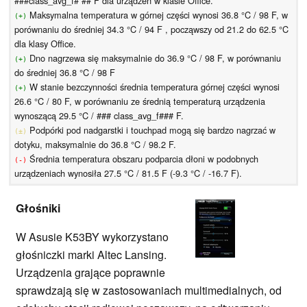
###class_avg_f# ## F dla urządzeń w klasie Office.
Maksymalna temperatura w górnej części wynosi 36.8 °C / 98 F, w
(+)
porównaniu do średniej 34.3 °C / 94 F , począwszy od 21.2 do 62.5 °C
dla klasy Office.
Dno nagrzewa się maksymalnie do 36.9 °C / 98 F, w porównaniu
(+)
do średniej 36.8 °C / 98 F
W stanie bezczynności średnia temperatura górnej części wynosi
(+)
26.6 °C / 80 F, w porównaniu ze średnią temperaturą urządzenia
wynoszącą 29.5 °C / ### class_avg_f### F.
Podpórki pod nadgarstki i touchpad mogą się bardzo nagrzać w
(±)
dotyku, maksymalnie do 36.8 °C / 98.2 F.
Średnia temperatura obszaru podparcia dłoni w podobnych
(-)
urządzeniach wynosiła 27.5 °C / 81.5 F (-9.3 °C / -16.7 F).
Głośniki
W Asusie K53BY wykorzystano
głośniczki marki Altec Lansing.
Urządzenia grające poprawnie
sprawdzają się w zastosowaniach multimedialnych, od