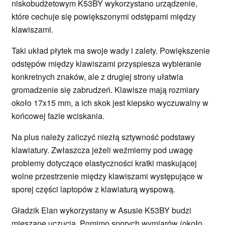
niskobudżetowym K53BY wykorzystano urządzenie,
które cechuje się powiększonymi odstępami między
klawiszami.
Taki układ płytek ma swoje wady i zalety. Powiększenie
odstępów między klawiszami przyspiesza wybieranie
konkretnych znaków, ale z drugiej strony ułatwia
gromadzenie się zabrudzeń. Klawisze mają rozmiary
około 17x15 mm, a ich skok jest kiepsko wyczuwalny w
końcowej fazie wciskania.
Na plus należy zaliczyć niezłą sztywność podstawy
klawiatury. Zwłaszcza jeżeli weźmiemy pod uwagę
problemy dotyczące elastyczności kratki maskującej
wolne przestrzenie między klawiszami występujące w
sporej części laptopów z klawiaturą wyspową.
Gładzik Elan wykorzystany w Asusie K53BY budzi
mieszane uczucia. Pomimo sporych wymiarów (około