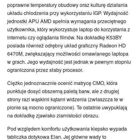
poprawne temperatury obudowy oraz kulturę działania
układu chłodzenia przy wykorzystaniu IGP. Wydajność
jednostki APU AMD spełnia wymagania przeciętnego
użytkownika, który wykorzystuje laptop do korzystania z
internetu czy oglądania filmów. Na dokładkę K53BY
posiada również odrębny układ graficzny Radeon HD
6470M, zwiększający możliwości omawianego laptopa
w grach. Jego wydajność jest jednak w pewnym stopniu
ograniczona przez słaby procesor.
Ciężko jednoznacznie ocenić matrycę CMO, która
punktuje dosyć obszerną paletą barw, ale z drugiej
strony razi wąskimi kątami widzenia (zwłaszcza te w
pionie są mocno ograniczone). Te ostatnie uwypuklają
na dokładkę zjawisko ziarnistości obrazu.
Pod względem komfortu użytkowania kiepsko wypada
tabliczka dotykowa Elan. Jej główne wady to