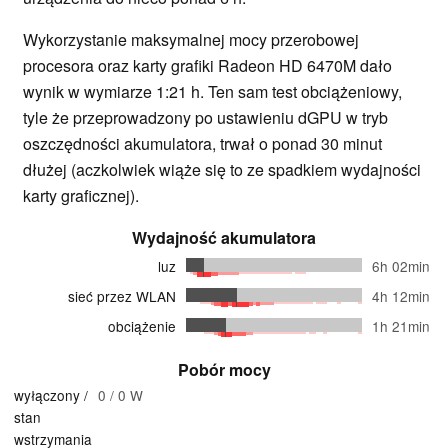
Wykorzystanie maksymalnej mocy przerobowej
procesora oraz karty grafiki Radeon HD 6470M dało
wynik w wymiarze 1:21 h. Ten sam test obciążeniowy,
tyle że przeprowadzony po ustawieniu dGPU w tryb
oszczędności akumulatora, trwał o ponad 30 minut
dłużej (aczkolwiek wiąże się to ze spadkiem wydajności
karty graficznej).
Wydajność akumulatora
luz
6h 02min
sieć przez WLAN
4h 12min
obciążenie
1h 21min
Pobór mocy
wyłączony /
0 / 0 W
stan
wstrzymania