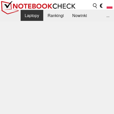
Laptopy
Rankingi
Nowinki
...
Biblioteka
Info
Szukajka recenzji