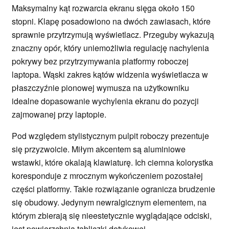
Maksymalny kąt rozwarcia ekranu sięga około 150
stopni. Klapę posadowiono na dwóch zawiasach, które
sprawnie przytrzymują wyświetlacz. Przeguby wykazują
znaczny opór, który uniemożliwia regulację nachylenia
pokrywy bez przytrzymywania platformy roboczej
laptopa. Wąski zakres kątów widzenia wyświetlacza w
płaszczyźnie pionowej wymusza na użytkowniku
idealne dopasowanie wychylenia ekranu do pozycji
zajmowanej przy laptopie.
Pod względem stylistycznym pulpit roboczy prezentuje
się przyzwoicie. Miłym akcentem są aluminiowe
wstawki, które okalają klawiaturę. Ich ciemna kolorystka
koresponduje z mrocznym wykończeniem pozostałej
części platformy. Takie rozwiązanie ogranicza brudzenie
się obudowy. Jedynym newralgicznym elementem, na
którym zbierają się nieestetycznie wyglądające odciski,
jest powierzchnia tabliczki dotykowej.