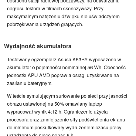
odsłuchu stacji radiowej począwszy, na odtwarzaniu
odgłosu lektora w filmach skończywszy. Przy
maksymalnym natężeniu dźwięku nie uświadczyłem
pobrzękiwania urządzeń grających.
Wydajność akumulatora
Testowany egzemplarz Asusa K53BY wyposażono w
akumulator o pojemności nominalnej 56 Wh. Obecność
jednostki APU AMD poprawia osiągi uzyskiwane na
zasilaniu bateryjnym.
W teście symulującym surfowanie po sieci przy jasności
obrazu ustawionej na 50% omawiany laptop
wypracował wynik 4:12 h. Ograniczenie użycia
procesora oraz zmniejszenie siły podświetlenia ekranu
do minimum poskutkowały wydłużeniem czasu pracy
urządzenia do nieco ponad 6 h.