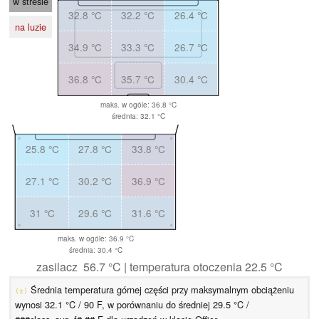
w stresie
32.8 °C
32.2 °C
26.4 °C
na luzie
34.9 °C
33.3 °C
26.7 °C
36.8 °C
35.7 °C
30.4 °C
maks. w ogóle: 36.8 °C
średnia: 32.1 °C
25.8 °C
27.8 °C
33.8 °C
27.1 °C
30.2 °C
36.9 °C
31 °C
29.6 °C
31.6 °C
maks. w ogóle: 36.9 °C
średnia: 30.4 °C
zasilacz 56.7 °C | temperatura otoczenia 22.5 °C
Średnia temperatura górnej części przy maksymalnym obciążeniu
(±)
wynosi 32.1 °C / 90 F, w porównaniu do średniej 29.5 °C /