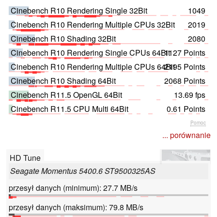
Cinebench R10 Rendering Single 32Bit
1049
Cinebench R10 Rendering Multiple CPUs 32Bit
2019
Cinebench R10 Shading 32Bit
2080
Cinebench R10 Rendering Single CPUs 64Bit
1127 Points
Cinebench R10 Rendering Multiple CPUs 64Bit
2195 Points
Cinebench R10 Shading 64Bit
2068 Points
Cinebench R11.5 OpenGL 64Bit
13.69 fps
Cinebench R11.5 CPU Multi 64Bit
0.61 Points
Pomoc
... porównanie
HD Tune
Seagate Momentus 5400.6 ST9500325AS
przesył danych (minimum): 27.7 MB/s
przesył danych (maksimum): 79.8 MB/s