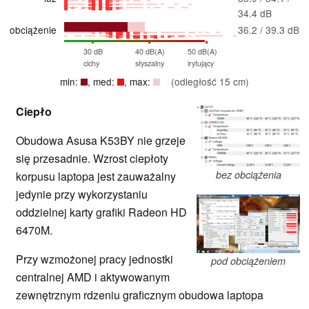
34.4 dB
obciążenie
36.2 / 39.3 dB
30 dB
40 dB(A)
50 dB(A)
cichy
słyszalny
irytujący
min:
, med:
, max:
(odległość 15 cm)
Ciepło
Obudowa Asusa K53BY nie grzeje
się przesadnie. Wzrost ciepłoty
bez obciążenia
korpusu laptopa jest zauważalny
jedynie przy wykorzystaniu
oddzielnej karty grafiki Radeon HD
6470M.
Przy wzmożonej pracy jednostki
pod obciążeniem
centralnej AMD i aktywowanym
zewnętrznym rdzeniu graficznym obudowa laptopa