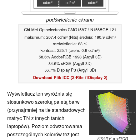
cd/m²
cd/m²
cd/m²
podświetlenie ekranu
Chi Mei Optoelectronics CMO15A7 / N156BGE-L21
maksimum: 207.4 cd/m² (Nits) średnia: 190.9 cd/m²
rozświetlenie: 83 %
kontrast: 225:1 (czerń: 0.9 cd/m²)
58.6% AdobeRGB 1998 (Argyll 3D)
84.6% sRGB (Argyll 3D)
56.7% Display P3 (Argyll 3D)
Download Plik ICC (X-Rite i1Display 2)
Wyświetlacz ten wyróżnia się
stosunkowo szeroką paletą barw
(przynajmniej na tle standardowych
matryc TN z innych tanich
laptopów). Poziom odwzorowania
poszczególnych kolorów też jest
K53BY a sRGB