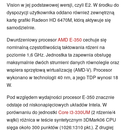
Vision w jej podstawowej wersji, czyli E2. W środku do
dyspozycji użytkownika oddano również zewnętrzną
kartę grafiki Radeon HD 6470M, którą aktywuje się
samodzielnie.
Dwurdzeniowy procesor
AMD E-350
cechuje się
nominalną częstotliwością taktowania rdzeni na
poziomie 1,6 GHz. Jednostka ta zapewnia obsługę
maksymalnie dwóch strumieni danych równolegle oraz
wspiera sprzętową wirtualizację (AMD-V). Procesor
wykonano w technologii 40 nm, a jego TDP wynosi 18
W.
Pod względem wydajności procesor E-350 znacznie
odstaje od niskonapięciowych układów Intela. W
porównaniu do jednostki
Core i3-330UM
(2 rdzenie/4
wątki) różnica w teście syntetycznym 3DMark06 CPU
sięga około 300 punktów (1026:1310 pkt.). Z drugiej