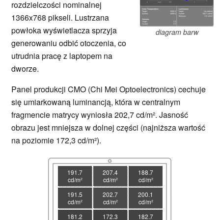
rozdzielczości nominalnej
1366x768 pikseli. Lustrzana
powłoka wyświetlacza sprzyja
diagram barw
generowaniu odbić otoczenia, co
utrudnia pracę z laptopem na
dworze.
Panel produkcji CMO (Chi Mei Optoelectronics) cechuje
się umiarkowaną luminancją, która w centralnym
fragmencie matrycy wyniosła 202,7 cd/m². Jasność
obrazu jest mniejsza w dolnej części (najniższa wartość
na poziomie 172,3 cd/m²).
191.7
207.4
188.7
cd/m²
cd/m²
cd/m²
191.5
202.7
200.1
cd/m²
cd/m²
cd/m²
181.2
172.3
182.7