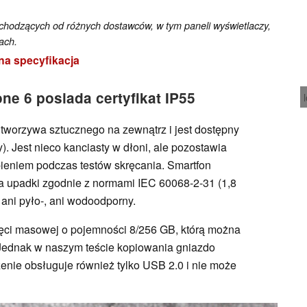
odzących od różnych dostawców, w tym paneli wyświetlaczy,
ach.
na specyfikacja
ne 6 posiada certyfikat IP55
 tworzywa sztucznego na zewnątrz i jest dostępny
y). Jest nieco kanciasty w dłoni, ale pozostawia
pieniem podczas testów skręcania. Smartfon
 na upadki zgodnie z normami IEC 60068-2-31 (1,8
 ani pyło-, ani wodoodporny.
mięci masowej o pojemności 8/256 GB, którą można
Jednak w naszym teście kopiowania gniazdo
enie obsługuje również tylko USB 2.0 i nie może