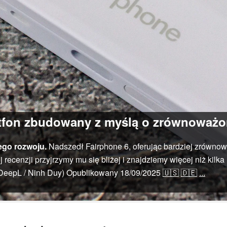
rtfon zbudowany z myślą o zrównoważ
ego rozwoju.
Nadszedł Fairphone 6, oferując bardziej zrównow
recenzji przyjrzymy mu się bliżej i znajdziemy więcej niż kilk
eepL / Ninh Duy)
Opublikowany
18/09/2025
🇺🇸
🇩🇪
...