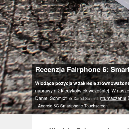
Recenzja Fairphone 6: Sma
Wiodąca pozycja w zakresie zrównoważon
naprawy niż kiedykolwiek wcześniej. W naszej 
Daniel Schmidt
(
tłumaczenie
D
,
👁
Daniel Schmidt
Android
5G
Smartphone
Touchscreen