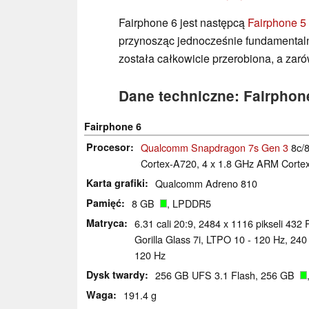
Fairphone 6 jest następcą
Fairphone 5
przynosząc jednocześnie fundamentaln
została całkowicie przerobiona, a zaró
Dane techniczne: Fairphon
Fairphone 6
Procesor
Qualcomm Snapdragon 7s Gen 3
8c/8
Cortex-A720, 4 x 1.8 GHz ARM Corte
Karta grafiki
Qualcomm Adreno 810
Pamięć
8 GB
, LPDDR5
Matryca
6.31 cali 20:9, 2484 x 1116 pikseli 43
Gorilla Glass 7i, LTPO 10 - 120 Hz, 240
120 Hz
Dysk twardy
256 GB UFS 3.1 Flash, 256 GB
Waga
191.4 g