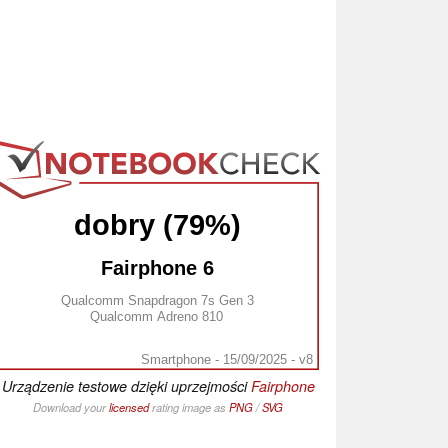
dobry (79%)
Fairphone 6
Qualcomm Snapdragon 7s Gen 3
Qualcomm Adreno 810
Smartphone - 15/09/2025 - v8
Urządzenie testowe dzięki uprzejmości
Fairphone
Download your
licensed
rating image as
PNG
/
SVG