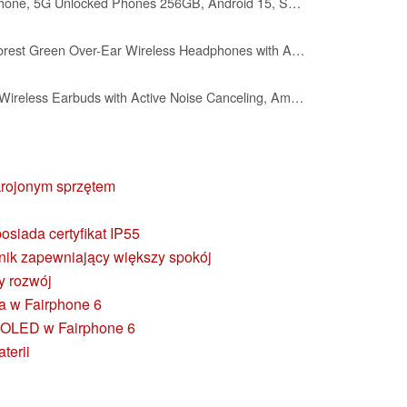
Nothing Phone (3) Cell Phone, 5G Unlocked Phones 256GB, Android 15, Snapdragon 8s Gen4, AI Mobile Phones with Four 50MP Cameras & AMOLED Display, 5150mAh, Glyph Interface, Smartphone Black
Fairphone Fairbuds XL Forest Green Over-Ear Wireless Headphones with Active Noise Cancelling, aptX-HD 24-bit Audio, 30 H Battery, IP54 Weatherproof, Replaceable Parts
Fairphone Fairbuds True Wireless Earbuds with Active Noise Canceling, Ambient Mode, Titanium-Coated Drivers, 26H Battery, ENC Mics, Multipoint Bluetooth, iOS & Android App, Replaceable Parts, Black
krojonym sprzętem
osiada certyfikat IP55
nik zapewniający większy spokój
y rozwój
a w Fairphone 6
 pOLED w Fairphone 6
terii