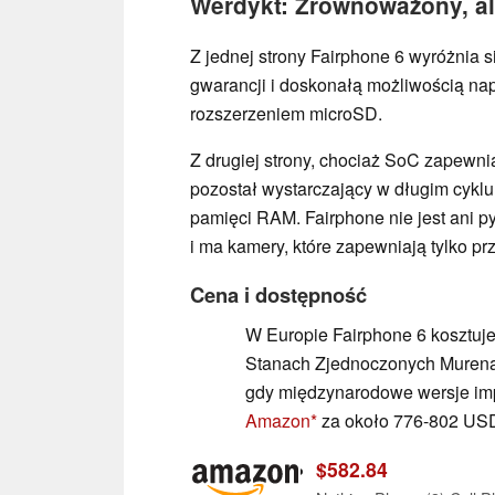
Werdykt: Zrównoważony, al
Z jednej strony Fairphone 6 wyróżnia si
gwarancji i doskonałą możliwością nap
rozszerzeniem microSD.
Z drugiej strony, chociaż SoC zapewni
pozostał wystarczający w długim cyklu
pamięci RAM. Fairphone nie jest ani p
i ma kamery, które zapewniają tylko pr
Cena i dostępność
W Europie Fairphone 6 kosztuje 
Stanach Zjednoczonych Murena
gdy międzynarodowe wersje im
Amazon
za około 776-802 USD,
$582.84