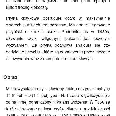
bezszelestnie. Te większe natomiast (m.in. spacja i
Enter) trochę klekoczą.
Płytka dotykowa obsługuje dotyk w maksymalnie
czterech punktach jednocześnie. Ma ona zintegrowane
przyciski o krótkim skoku. Podobnie jak w T450s,
używanie płytki wilgotnymi palcami jest pewnym
wyzwaniem. Za płytką dotykową znajdują się trzy
oddzielne przyciski, które są w założeniu przeznaczone
do używania wraz z manipulatorem punktowym.
Obraz
Mimo wysokiej ceny testowany laptop otrzymał matrycę
15,6" Full HD (141 ppi) typu TN. Trzeba więc liczyć się z
co najmniej ograniczonymi kątami widzenia. W T550 są
także oferowane matowe wyświetlacze o rozdzielczości
1366 x 768 pikseli (100 ppi, TN) i 2880 x 1620 pikseli