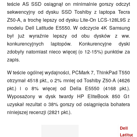
teście AS SSD osiągnął on minimalnie gorszy odczyt
sekwencyjny od dysku SSD Toshiby z laptopa Tecra
Z50-A, a trochę lepszy od dysku Lite-On LCS-128L9S z
modelu Dell Latitude E5550. W odczycie 4K Samsung
był już wyraźnie lepszy od obu dysków z ww.
konkurencyjnych laptopów. Konkurencyjne dyski
zdobyły natomiast nieco więcej (o 12-15%) punktów za
zapis.
W teście ogólnej wydajności, PCMark 7, ThinkPad T550
otrzymał 4518 pkt., o 2% mniej od Toshiby Z50-A (4626
pkt.) i o 8% więcej od Della E5550 (4168 pkt.).
Wyposażony w dysk twardy HP EliteBook 850 G1
uzyskał rezultat o 38% gorszy od osiągnięcia bohatera
niniejszej recenzji (2821 pkt.).
Dell
Latitude