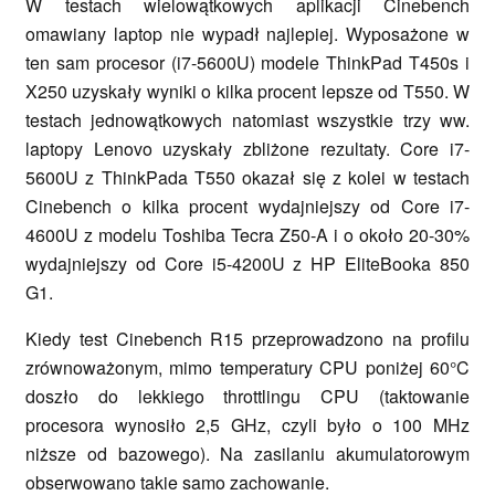
W testach wielowątkowych aplikacji Cinebench
omawiany laptop nie wypadł najlepiej. Wyposażone w
ten sam procesor (i7-5600U) modele ThinkPad T450s i
X250 uzyskały wyniki o kilka procent lepsze od T550. W
testach jednowątkowych natomiast wszystkie trzy ww.
laptopy Lenovo uzyskały zbliżone rezultaty. Core i7-
5600U z ThinkPada T550 okazał się z kolei w testach
Cinebench o kilka procent wydajniejszy od Core i7-
4600U z modelu Toshiba Tecra Z50-A i o około 20-30%
wydajniejszy od Core i5-4200U z HP EliteBooka 850
G1.
Kiedy test Cinebench R15 przeprowadzono na profilu
zrównoważonym, mimo temperatury CPU poniżej 60°C
doszło do lekkiego throttlingu CPU (taktowanie
procesora wynosiło 2,5 GHz, czyli było o 100 MHz
niższe od bazowego). Na zasilaniu akumulatorowym
obserwowano takie samo zachowanie.