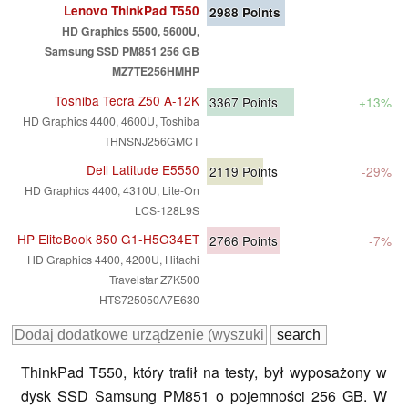
Lenovo ThinkPad T550
2988
Points
HD Graphics 5500, 5600U,
Samsung SSD PM851 256 GB
MZ7TE256HMHP
Toshiba Tecra Z50 A-12K
3367
Points
+13%
HD Graphics 4400, 4600U, Toshiba
THNSNJ256GMCT
Dell Latitude E5550
2119
Points
-29%
HD Graphics 4400, 4310U, Lite-On
LCS-128L9S
HP EliteBook 850 G1-H5G34ET
2766
Points
-7%
HD Graphics 4400, 4200U, Hitachi
Travelstar Z7K500
HTS725050A7E630
ThinkPad T550, który trafił na testy, był wyposażony w
dysk SSD Samsung PM851 o pojemności 256 GB. W