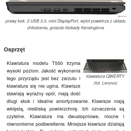
prawy bok: 2 USB 3.0, mini DisplayPort, wylot powietrza z układu
chłodzenia, gniazdo blokady Kensingtona
Osprzęt
Klawiatura modelu T550 trzyma
wysoki poziom. Jakość wykonania
klawiatura QWERTY
tego przyrządu jest bez zarzutu i
(fot. Lenovo)
klawiatura się nie ugina. Klawisze
stawiają wyraźny opór, mają dość
długi skok i idealne amortyzowanie. Klawisze mają
wklęsłą, nieśliską powierzchnię. Ich oznaczenia są
czytelne. Klawiatura ma dwustopniowe, mocne i
równomierne podświetlenie. Mniejsze klawisze działają