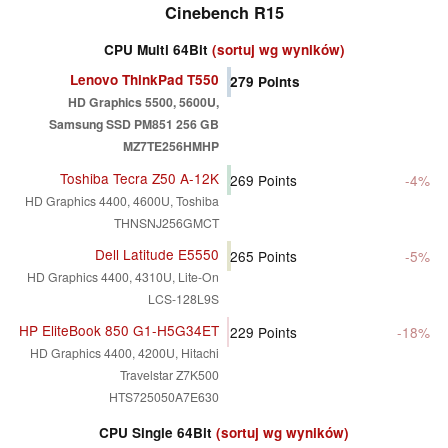
Cinebench R15
CPU Multi 64Bit
(sortuj wg wyników)
Lenovo ThinkPad T550
279
Points
HD Graphics 5500, 5600U,
Samsung SSD PM851 256 GB
MZ7TE256HMHP
Toshiba Tecra Z50 A-12K
269
Points
-4%
HD Graphics 4400, 4600U, Toshiba
THNSNJ256GMCT
Dell Latitude E5550
265
Points
-5%
HD Graphics 4400, 4310U, Lite-On
LCS-128L9S
HP EliteBook 850 G1-H5G34ET
229
Points
-18%
HD Graphics 4400, 4200U, Hitachi
Travelstar Z7K500
HTS725050A7E630
CPU Single 64Bit
(sortuj wg wyników)