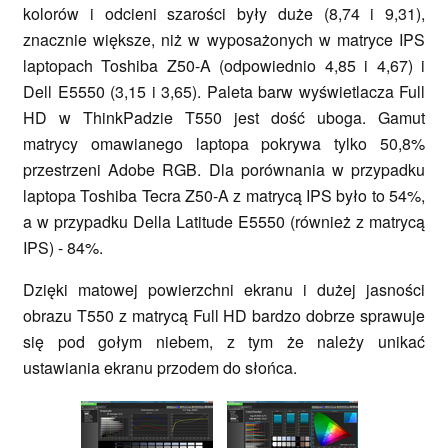
kolorów i odcieni szarości były duże (8,74 i 9,31),
znacznie większe, niż w wyposażonych w matryce IPS
laptopach Toshiba Z50-A (odpowiednio 4,85 i 4,67) i
Dell E5550 (3,15 i 3,65). Paleta barw wyświetlacza Full
HD w ThinkPadzie T550 jest dość uboga. Gamut
matrycy omawianego laptopa pokrywa tylko 50,8%
przestrzeni Adobe RGB. Dla porównania w przypadku
laptopa Toshiba Tecra Z50-A z matrycą IPS było to 54%,
a w przypadku Della Latitude E5550 (również z matrycą
IPS) - 84%.
Dzięki matowej powierzchni ekranu i dużej jasności
obrazu T550 z matrycą Full HD bardzo dobrze sprawuje
się pod gołym niebem, z tym że należy unikać
ustawiania ekranu przodem do słońca.