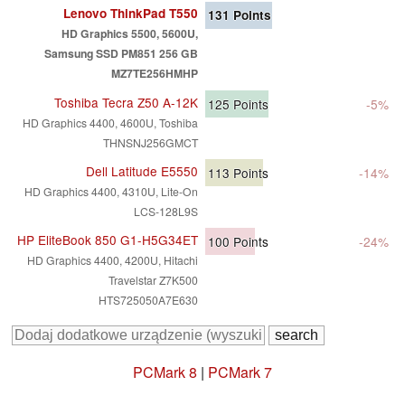
Lenovo ThinkPad T550
131
Points
HD Graphics 5500, 5600U,
Samsung SSD PM851 256 GB
MZ7TE256HMHP
Toshiba Tecra Z50 A-12K
125
Points
-5%
HD Graphics 4400, 4600U, Toshiba
THNSNJ256GMCT
Dell Latitude E5550
113
Points
-14%
HD Graphics 4400, 4310U, Lite-On
LCS-128L9S
HP EliteBook 850 G1-H5G34ET
100
Points
-24%
HD Graphics 4400, 4200U, Hitachi
Travelstar Z7K500
HTS725050A7E630
PCMark 8
|
PCMark 7