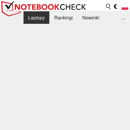
Laptopy
Rankingi
Nowinki
...
Biblioteka
Info
Szukajka recenzji