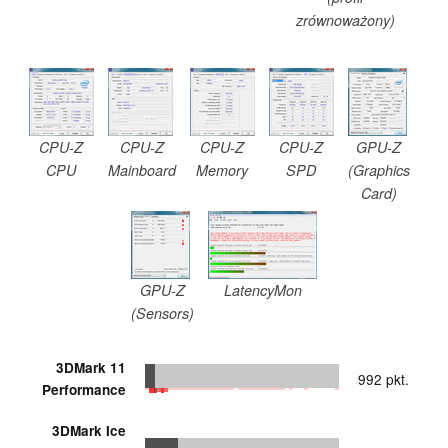
zrównoważony)
CPU-Z
CPU-Z
CPU-Z
CPU-Z
GPU-Z
CPU
Mainboard
Memory
SPD
(Graphics
Card)
GPU-Z
LatencyMon
(Sensors)
3DMark 11
992 pkt.
Performance
3DMark Ice