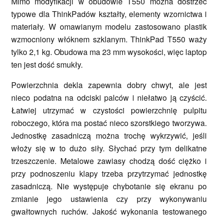
Mimo modyfikacji w obudowie T550 można dostrzec
typowe dla ThinkPadów kształty, elementy wzornictwa i
materiały. W omawianym modelu zastosowano plastik
wzmocniony włóknem szklanym. ThinkPad T550 waży
tylko 2,1 kg. Obudowa ma 23 mm wysokości, więc laptop
ten jest dość smukły.
Powierzchnia dekla zapewnia dobry chwyt, ale jest
nieco podatna na odciski palców i niełatwo ją czyścić.
Łatwiej utrzymać w czystości powierzchnię pulpitu
roboczego, która ma postać nieco szorstkiego tworzywa.
Jednostkę zasadniczą można trochę wykrzywić, jeśli
włoży się w to dużo siły. Słychać przy tym delikatne
trzeszczenie. Metalowe zawiasy chodzą dość ciężko i
przy podnoszeniu klapy trzeba przytrzymać jednostkę
zasadniczą. Nie występuje chybotanie się ekranu po
zmianie jego ustawienia czy przy wykonywaniu
gwałtownych ruchów. Jakość wykonania testowanego