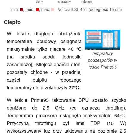
cichy
słyszalny
irytujący
min:
, med:
, max:
Voltcraft SL-451 (odległość 15 cm)
Ciepło
W teście długiego obciążenia
temperatura obudowy osiągnęła
maksymalnie tylko niecałe 40 °C
tempratury
(na środku spodu jednostki
podzespołów w
zasadniczej). Miejsca oparcia dłoni
teście Prime95
pozostały chłodne - w przedniej
części pulpitu roboczego
temperatury nie przekroczyły 27°C.
W teście Prime95 taktowanie CPU zostało szybko
obniżone do 2,5 GHz (co oznacza throttling).
Temperatura procesora osiągnęła maksymalnie 64°C.
Przyczyną throttlingu był limit TDP (15 W)
wykorzystywany już przy taktowaniu na poziomie 2,5