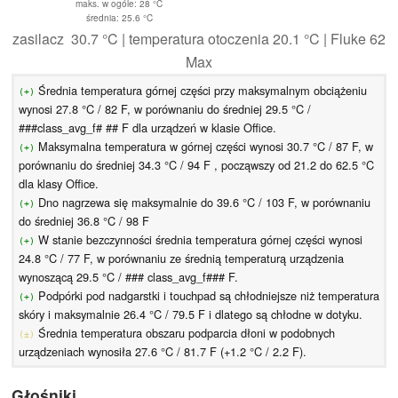
maks. w ogóle: 28 °C
średnia: 25.6 °C
zasilacz 30.7 °C | temperatura otoczenia 20.1 °C | Fluke 62
Max
Średnia temperatura górnej części przy maksymalnym obciążeniu
(+)
wynosi 27.8 °C / 82 F, w porównaniu do średniej 29.5 °C /
###class_avg_f# ## F dla urządzeń w klasie Office.
Maksymalna temperatura w górnej części wynosi 30.7 °C / 87 F, w
(+)
porównaniu do średniej 34.3 °C / 94 F , począwszy od 21.2 do 62.5 °C
dla klasy Office.
Dno nagrzewa się maksymalnie do 39.6 °C / 103 F, w porównaniu
(+)
do średniej 36.8 °C / 98 F
W stanie bezczynności średnia temperatura górnej części wynosi
(+)
24.8 °C / 77 F, w porównaniu ze średnią temperaturą urządzenia
wynoszącą 29.5 °C / ### class_avg_f### F.
Podpórki pod nadgarstki i touchpad są chłodniejsze niż temperatura
(+)
skóry i maksymalnie 26.4 °C / 79.5 F i dlatego są chłodne w dotyku.
Średnia temperatura obszaru podparcia dłoni w podobnych
(±)
urządzeniach wynosiła 27.6 °C / 81.7 F (+1.2 °C / 2.2 F).
Głośniki