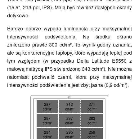
(15,5", 213 ppi, IPS). Mają być również dostępne ekrany
dotykowe.
Bardzo dobrze wypada luminancja przy maksymalnej
intensywności podświetlenia. Na środku ekranu
zmierzono prawie 300 cd/m². To wynik godny uznania,
ale są konkurencyjne laptopy, które wypadają lepiej pod
tym względem (w przypadku Della Latitude E5550 z
matową matrycą IPS stwierdzono 343 cd/m²). Nie można
natomiast pochwalić czerni, która przy maksymalnej
intensywności podświetlenia jest zbyt jasna (0,9 cd/m²).
287
312
271
cd/m²
cd/m²
cd/m²
297
297
282
cd/m²
cd/m²
cd/m²
284
295
259
cd/m²
cd/m²
cd/m²