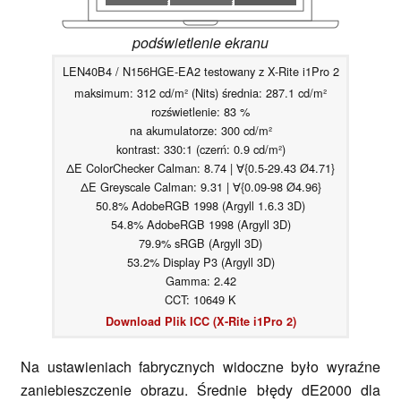
podświetlenie ekranu
LEN40B4 / N156HGE-EA2 testowany z X-Rite i1Pro 2
maksimum: 312 cd/m² (Nits) średnia: 287.1 cd/m²
rozświetlenie: 83 %
na akumulatorze: 300 cd/m²
kontrast: 330:1 (czerń: 0.9 cd/m²)
ΔE ColorChecker Calman: 8.74 | ∀{0.5-29.43 Ø4.71}
ΔE Greyscale Calman: 9.31 | ∀{0.09-98 Ø4.96}
50.8% AdobeRGB 1998 (Argyll 1.6.3 3D)
54.8% AdobeRGB 1998 (Argyll 3D)
79.9% sRGB (Argyll 3D)
53.2% Display P3 (Argyll 3D)
Gamma: 2.42
CCT: 10649 K
Download Plik ICC (X-Rite i1Pro 2)
Na ustawieniach fabrycznych widoczne było wyraźne
zaniebieszczenie obrazu. Średnie błędy dE2000 dla