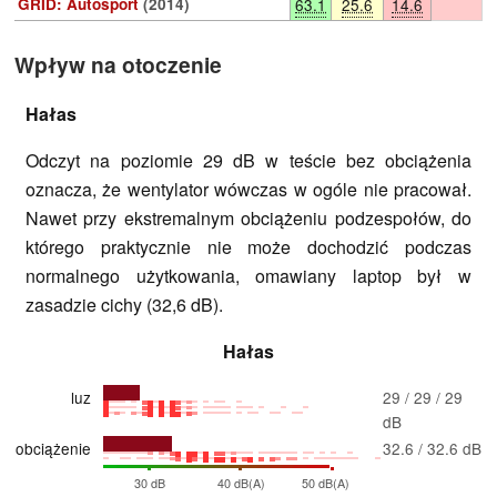
GRID: Autosport
(2014)
63.1
25.6
14.6
Wpływ na otoczenie
Hałas
Odczyt na poziomie 29 dB w teście bez obciążenia
oznacza, że wentylator wówczas w ogóle nie pracował.
Nawet przy ekstremalnym obciążeniu podzespołów, do
którego praktycznie nie może dochodzić podczas
normalnego użytkowania, omawiany laptop był w
zasadzie cichy (32,6 dB).
Hałas
luz
29 / 29 / 29
dB
obciążenie
32.6 / 32.6 dB
30 dB
40 dB(A)
50 dB(A)