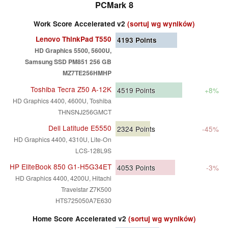
PCMark 8
Work Score Accelerated v2
(sortuj wg wyników)
Lenovo ThinkPad T550
4193
Points
HD Graphics 5500, 5600U,
Samsung SSD PM851 256 GB
MZ7TE256HMHP
Toshiba Tecra Z50 A-12K
4519
Points
+8%
HD Graphics 4400, 4600U, Toshiba
THNSNJ256GMCT
Dell Latitude E5550
2324
Points
-45%
HD Graphics 4400, 4310U, Lite-On
LCS-128L9S
HP EliteBook 850 G1-H5G34ET
4053
Points
-3%
HD Graphics 4400, 4200U, Hitachi
Travelstar Z7K500
HTS725050A7E630
Home Score Accelerated v2
(sortuj wg wyników)