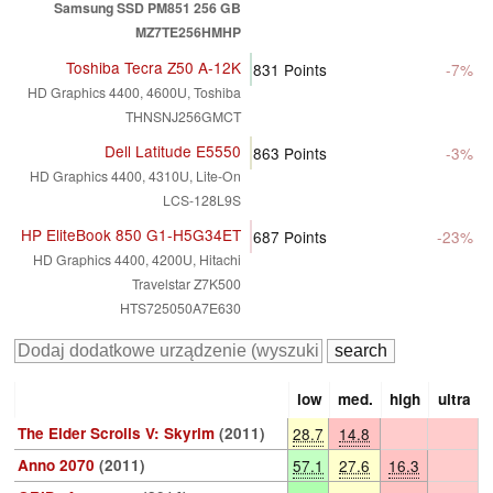
Samsung SSD PM851 256 GB
MZ7TE256HMHP
Toshiba Tecra Z50 A-12K
831
Points
-7%
HD Graphics 4400, 4600U, Toshiba
THNSNJ256GMCT
Dell Latitude E5550
863
Points
-3%
HD Graphics 4400, 4310U, Lite-On
LCS-128L9S
HP EliteBook 850 G1-H5G34ET
687
Points
-23%
HD Graphics 4400, 4200U, Hitachi
Travelstar Z7K500
HTS725050A7E630
low
med.
high
ultra
The Elder Scrolls V: Skyrim
(2011)
28.7
14.8
Anno 2070
(2011)
57.1
27.6
16.3