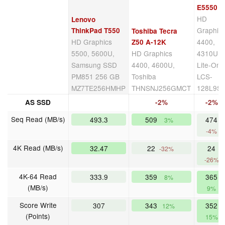
E5550
HD
Lenovo
Graphic
ThinkPad T550
Toshiba Tecra
HD Graphics
4400,
Z50 A-12K
5500, 5600U,
HD Graphics
4310U,
Samsung SSD
4400, 4600U,
Lite-On
PM851 256 GB
Toshiba
LCS-
MZ7TE256HMHP
THNSNJ256GMCT
128L9S
AS SSD
-2%
-2%
Seq Read (MB/s)
493.3
509
474
3%
-4%
4K Read (MB/s)
32.47
22
24
-32%
-26%
4K-64 Read
333.9
359
365
8%
(MB/s)
9%
Score Write
307
343
352
12%
(Points)
15%