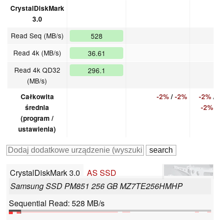
CrystalDiskMark
3.0
Read Seq (MB/s)
528
Read 4k (MB/s)
36.61
Read 4k QD32
296.1
(MB/s)
Całkowita
-2%
/
-2%
-2%
/
średnia
-2%
(program /
ustawienia)
CrystalDiskMark 3.0
AS SSD
Samsung SSD PM851 256 GB MZ7TE256HMHP
Sequential Read: 528 MB/s