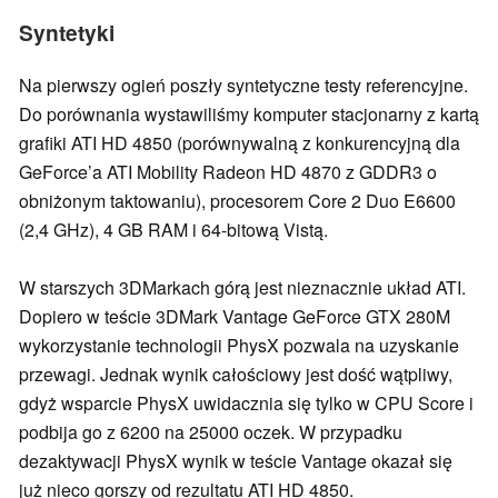
Syntetyki
Na pierwszy ogień poszły syntetyczne testy referencyjne.
Do porównania wystawiliśmy komputer stacjonarny z kartą
grafiki ATI HD 4850 (porównywalną z konkurencyjną dla
GeForce’a ATI Mobility Radeon HD 4870 z GDDR3 o
obniżonym taktowaniu), procesorem Core 2 Duo E6600
(2,4 GHz), 4 GB RAM i 64-bitową Vistą.
W starszych 3DMarkach górą jest nieznacznie układ ATI.
Dopiero w teście 3DMark Vantage GeForce GTX 280M
wykorzystanie technologii PhysX pozwala na uzyskanie
przewagi. Jednak wynik całościowy jest dość wątpliwy,
gdyż wsparcie PhysX uwidacznia się tylko w CPU Score i
podbija go z 6200 na 25000 oczek. W przypadku
dezaktywacji PhysX wynik w teście Vantage okazał się
już nieco gorszy od rezultatu ATI HD 4850.