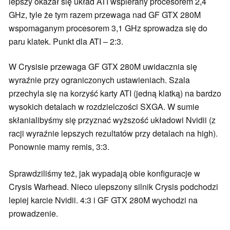
lepszy okazał się układ ATI wspierany procesorem 2,4
GHz, tyle że tym razem przewaga nad GF GTX 280M
wspomaganym procesorem 3,1 GHz sprowadza się do
paru klatek. Punkt dla ATI – 2:3.
W Crysisie przewaga GF GTX 280M uwidacznia się
wyraźnie przy ograniczonych ustawieniach. Szala
przechyla się na korzyść karty ATI (jedną klatką) na bardzo
wysokich detalach w rozdzielczości SXGA. W sumie
skłanialibyśmy się przyznać wyższość układowi Nvidii (z
racji wyraźnie lepszych rezultatów przy detalach na high).
Ponownie mamy remis, 3:3.
Sprawdziliśmy też, jak wypadają obie konfiguracje w
Crysis Warhead. Nieco ulepszony silnik Crysis podchodzi
lepiej karcie Nvidii. 4:3 i GF GTX 280M wychodzi na
prowadzenie.