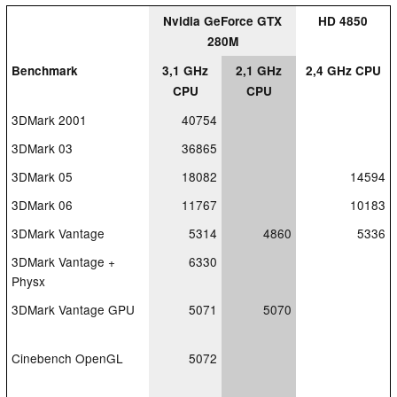
Nvidia GeForce GTX
HD 4850
280M
Benchmark
3,1 GHz
2,1 GHz
2,4 GHz CPU
CPU
CPU
3DMark 2001
40754
3DMark 03
36865
3DMark 05
18082
14594
3DMark 06
11767
10183
3DMark Vantage
5314
4860
5336
3DMark Vantage +
6330
Physx
3DMark Vantage GPU
5071
5070
Cinebench OpenGL
5072