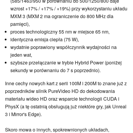
(585/1463/950 w porównaniu do 500/1250/800 daje
wzrost +17% / +17% / +19%) przy wykorzystaniu układu
MXM 3 (MXM 2 ma ograniczenie do 800 MHz dla
pamięci),
proces technologiczny 55 nm w miejsce 65 nm,
identyczna emisja ciepła (75 W),
wydatnie poprawiony współczynnik wydajności na
jeden wat,
szybsze przełączanie w trybie Hybrid Power (poniżej
sekundy w porównaniu do 7 s poprzednio).
Inne cechy nowych kart z serii 100M i 200M to znane już z
poprzedników silnik PureVideo HD do dekodowania
materiału wideo HD oraz wsparcie technologii CUDA i
PhysX (a tę ostatnią obsługują już niektóre gry, jak Unreal
3 i Mirror's Edge).
Skoro mowa o innych, spokrewnionych układach,