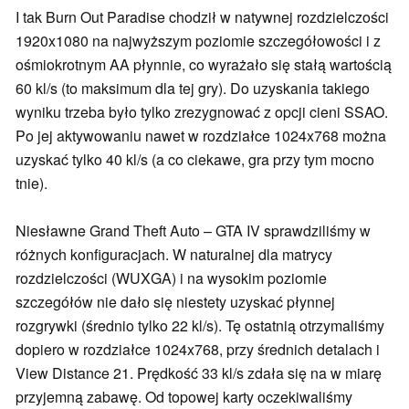
I tak Burn Out Paradise chodził w natywnej rozdzielczości
1920x1080 na najwyższym poziomie szczegółowości i z
ośmiokrotnym AA płynnie, co wyrażało się stałą wartością
60 kl/s (to maksimum dla tej gry). Do uzyskania takiego
wyniku trzeba było tylko zrezygnować z opcji cieni SSAO.
Po jej aktywowaniu nawet w rozdziałce 1024x768 można
uzyskać tylko 40 kl/s (a co ciekawe, gra przy tym mocno
tnie).
Niesławne Grand Theft Auto – GTA IV sprawdziliśmy w
różnych konfiguracjach. W naturalnej dla matrycy
rozdzielczości (WUXGA) i na wysokim poziomie
szczegółów nie dało się niestety uzyskać płynnej
rozgrywki (średnio tylko 22 kl/s). Tę ostatnią otrzymaliśmy
dopiero w rozdziałce 1024x768, przy średnich detalach i
View Distance 21. Prędkość 33 kl/s zdała się na w miarę
przyjemną zabawę. Od topowej karty oczekiwaliśmy