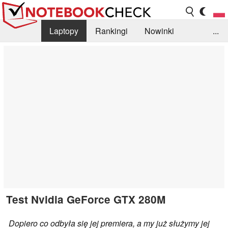
Laptopy
Rankingi
Nowinki
...
Biblioteka
Info
Szukajka recenzji
Test Nvidia GeForce GTX 280M
Dopiero co odbyła się jej premiera, a my już służymy jej