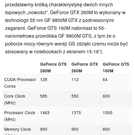
przedstawmy krótką charakterystykę dwóch innych
topowych „nowości”. GeForce GTX 260M to wykonany w
technologii 55 nm GF 9800M GTX z podniesionymi
zegarami. GeForce GTS 160M natomiast to 55-
nanometrowa przeróbka GF 9800M GTS, z tym że o
poborze mocy równym wersji GS (dzięki czemu może być
stosowany w notebookach z ekranem 15-16”).
GeForce GTX
GeForce GTX
GeForce GTS
280M
260M
160M
CUDA Processor
128
112
64
Cores
Core Clock
585
550
600
(MHz)
Processor Clock
1463
1375
1500
(MHz)
Memory Clock
950
950
800