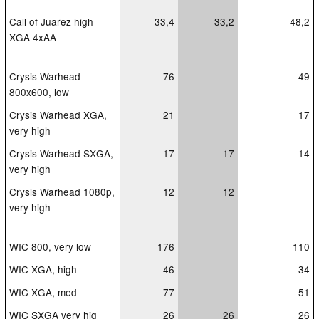
Call of Juarez high
33,4
33,2
48,2
XGA 4xAA
Crysis Warhead
76
49
800x600, low
Crysis Warhead XGA,
21
17
very high
Crysis Warhead SXGA,
17
17
14
very high
Crysis Warhead 1080p,
12
12
very high
WIC 800, very low
176
110
WIC XGA, high
46
34
WIC XGA, med
77
51
WIC SXGA very hig
26
26
26