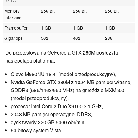
(MHz)
Memory
256 Bit
256 Bit
256 Bit
Interface
Framebuffer
1 GB
1 GB
1 GB
Gigaflops
562
462
288
Do przetestowania GeForce’a GTX 280M posłużyła
następująca platforma:
Clevo M980NU 18,4” (model przedprodukcyjny),
Nvidia GeForce GTX 280M z 1024 MB pamięci własnej
GDDR3 (585/1463/950 MHz) na gnieździe MXM 3.0
(model przedprodukcyjny),
procesor Intel Core 2 Duo X9100 3,1 GHz,
2048 MB pamięci operacyjnej DDR3,
dysk twardy 320 GB 5400 obr/min,
64-bitowy system Vista.