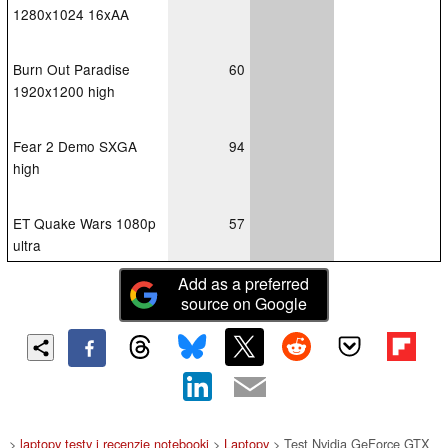
1280x1024 16xAA
Burn Out Paradise
60
1920x1200 high
Fear 2 Demo SXGA
94
high
ET Quake Wars 1080p
57
ultra
Add as a preferred
source on Google
>
laptopy testy i recenzje notebooki
>
Laptopy
> Test Nvidia GeForce GTX