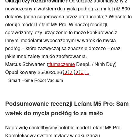
Okazja czy rozczarowanie?
Odkurzacz automatyczny z
nowoczesnym wałkiem do mycia podłóg za mniej niż 800
dolarów (cena sugerowana przez producenta)? Właśnie to
oferuje model Lefant M5 Pro. W naszej recenzji
sprawdzamy, czy urządzenie to może konkurować z
innymi modelami wyposażonymi w wałek do mycia
podłóg – które zazwyczaj są znacznie droższe – oraz
jakie inne zalety ma do zaoferowania.
Marcus Schwarten (
tłumaczenie
DeepL / Ninh Duy)
Opublikowany
25/06/2026
🇺🇸
🇩🇪
...
Smart Home
Robot Vacuum
Podsumowanie recenzji Lefant M5 Pro: Sam
wałek do mycia podłóg to za mało
Naprawdę chcielibyśmy polubić model Lefant M5 Pro.
Kompleksowy system myjący w odkurzaczu