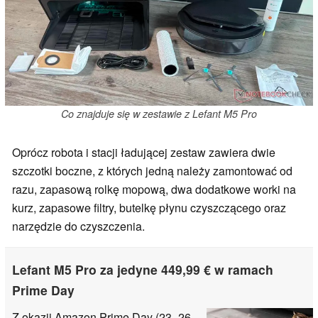
Co znajduje się w zestawie z Lefant M5 Pro
Oprócz robota i stacji ładującej zestaw zawiera dwie
szczotki boczne, z których jedną należy zamontować od
razu, zapasową rolkę mopową, dwa dodatkowe worki na
kurz, zapasowe filtry, butelkę płynu czyszczącego oraz
narzędzie do czyszczenia.
Lefant M5 Pro za jedyne 449,99 € w ramach
Prime Day
Z okazji Amazon Prime Day (23–26