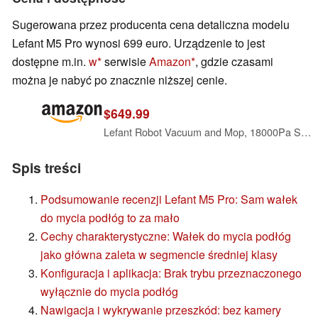
Sugerowana przez producenta cena detaliczna modelu
Lefant M5 Pro wynosi 699 euro. Urządzenie to jest
dostępne m.in.
w
serwisie
Amazon
, gdzie czasami
można je nabyć po znacznie niższej cenie.
$649.99
Lefant Robot Vacuum and Mop, 18000Pa Suction, PSD 2.0 Obstacle Avoidance, All-in-One Robot Vacuum 120 Day Self-Emptying, Self Cleaning Mop, Auto Drying, Supports 2.4G/5G WiFi, M5 Pro
Spis treści
Podsumowanie recenzji Lefant M5 Pro: Sam wałek
do mycia podłóg to za mało
Cechy charakterystyczne: Wałek do mycia podłóg
jako główna zaleta w segmencie średniej klasy
Konfiguracja i aplikacja: Brak trybu przeznaczonego
wyłącznie do mycia podłóg
Nawigacja i wykrywanie przeszkód: bez kamery