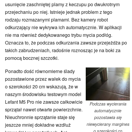
usunięcie zaschniętej plamy z keczupu po dwukrotnym
przejechaniu po niej. Istnieje jednak problem z tego
rodzaju rozmazanymi plamami. Bez kamery robot
odkurzający nie wykrywa ich automatycznie. W aplikacji
nie ma również dedykowanego trybu mycia podłóg.
Oznacza to, że podczas odkurzania zawsze przejeżdża po
takich zabrudzeniach, radośnie roznosząc je na boki za
pomocą bocznej szczotki.
Ponadto dość równomierne ślady
pozostawione przez wałek do mycia
o szerokości 20 cm wskazują, że w
naszym środowisku testowym model
Lefant M5 Pro nie zawsze całkowicie
Podczas wycierania
sprzątał nawet otwarte powierzchnie.
automatycznie
Nieuchronnie sprzątanie staje się
pozostawia się
niewycierany margines
jeszcze mniej dokładne wzdłuż
o szerokości co