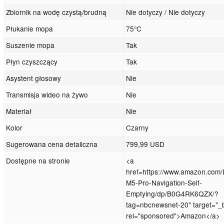
Zbiornik na wodę czystą/brudną
Nie dotyczy / Nie dotyczy
Płukanie mopa
75°C
Suszenie mopa
Tak
Płyn czyszczący
Tak
Asystent głosowy
Nie
Transmisja wideo na żywo
Nie
Materiał
Nie
Kolor
Czarny
Sugerowana cena detaliczna
799,99 USD
Dostępne na stronie
<a
href=https://www.amazon.com/
M5-Pro-Navigation-Self-
Emptying/dp/B0G4RK6QZX/?
tag=nbcnewsnet-20" target="_
rel="sponsored">Amazon</a>