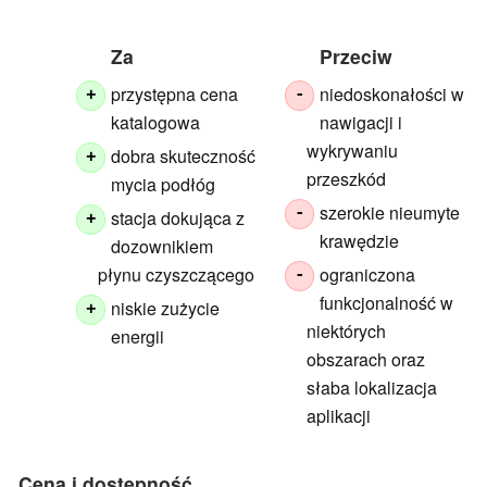
Za
Przeciw
przystępna cena
niedoskonałości w
+
-
katalogowa
nawigacji i
wykrywaniu
dobra skuteczność
+
przeszkód
mycia podłóg
szerokie nieumyte
-
stacja dokująca z
+
krawędzie
dozownikiem
płynu czyszczącego
ograniczona
-
funkcjonalność w
niskie zużycie
+
niektórych
energii
obszarach oraz
słaba lokalizacja
aplikacji
Cena i dostępność