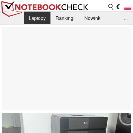
Laptopy
Rankingi
Nowinki
...
Biblioteka
Info
Szukajka recenzji