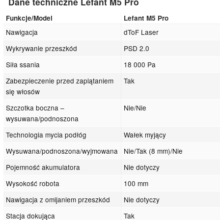
Dane techniczne Lefant M5 Pro
Funkcje/Model
Lefant M5 Pro
Nawigacja
dToF Laser
Wykrywanie przeszkód
PSD 2.0
Siła ssania
18 000 Pa
Zabezpieczenie przed zaplątaniem
Tak
się włosów
Szczotka boczna –
Nie/Nie
wysuwana/podnoszona
Technologia mycia podłóg
Wałek myjący
Wysuwana/podnoszona/wyjmowana
Nie/Tak (8 mm)/Nie
Pojemność akumulatora
Nie dotyczy
Wysokość robota
100 mm
Nawigacja z omijaniem przeszkód
Nie dotyczy
Stacja dokująca
Tak