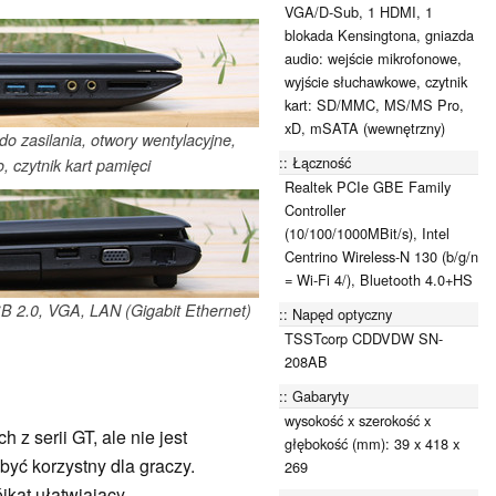
VGA/D-Sub, 1 HDMI, 1
blokada Kensingtona, gniazda
audio: wejście mikrofonowe,
wyjście słuchawkowe, czytnik
kart: SD/MMC, MS/MS Pro,
xD, mSATA (wewnętrzny)
o zasilania, otwory wentylacyjne,
Łączność
 czytnik kart pamięci
Realtek PCIe GBE Family
Controller
(10/100/1000MBit/s), Intel
Centrino Wireless-N 130 (b/g/n
= Wi-Fi 4/), Bluetooth 4.0+HS
B 2.0, VGA, LAN (Gigabit Ethernet)
Napęd optyczny
TSSTcorp CDDVDW SN-
208AB
Gabaryty
wysokość x szerokość x
 z serii GT, ale nie jest
głębokość (mm): 39 x 418 x
być korzystny dla graczy.
269
jkąt ułatwiający