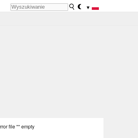
▼
rror file "" empty