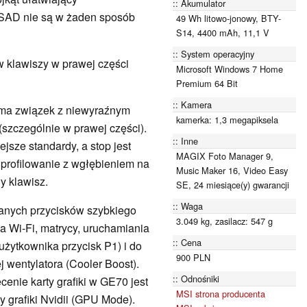
Akumulator
WSAD nie są w żaden sposób
49 Wh litowo-jonowy, BTY-
S14, 4400 mAh, 11,1 V
System operacyjny
w klawiszy w prawej części
Microsoft Windows 7 Home
Premium 64 Bit
Kamera
o ma związek z niewyraźnym
kamerka: 1,3 megapiksela
(szczególnie w prawej części).
Inne
ejsze standardy, a stop jest
MAGIX Foto Manager 9,
 profilowanie z wgłębieniem na
Music Maker 16, Video Easy
wy klawisz.
SE, 24 miesiące(y) gwarancji
Waga
lanych przycisków szybkiego
3.049 kg, zasilacz: 547 g
a Wi-Fi, matrycy, uruchamiania
Cena
żytkownika przycisk P1) i do
900 PLN
 wentylatora (Cooler Boost).
Odnośniki
enie karty grafiki w GE70 jest
MSI strona producenta
ty grafiki Nvidii (GPU Mode).