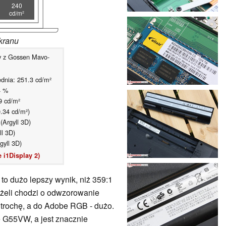
240
cd/m²
kranu
 z Gossen Mavo-
dnia: 251.3 cd/m²
4 %
9 cd/m²
0.34 cd/m²)
Argyll 3D)
l 3D)
gyll 3D)
 i1Display 2)
 to dużo lepszy wynik, niż 359:1
żeli chodzi o odwzorowanie
 trochę, a do Adobe RGB - dużo.
 G55VW, a jest znacznie