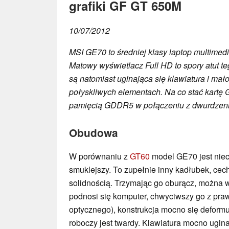
grafiki GF GT 650M
10/07/2012
MSI GE70 to średniej klasy laptop multimed
Matowy wyświetlacz Full HD to spory atut
są natomiast uginająca się klawiatura i mał
połyskliwych elementach. Na co stać kart
pamięcią GDDR5 w połączeniu z dwurdzen
Obudowa
W porównaniu z
GT60
model GE70 jest niec
smuklejszy. To zupełnie inny kadłubek, cech
solidnością. Trzymając go oburącz, można w
podnosi się komputer, chwyciwszy go z praw
optycznego), konstrukcja mocno się deformuj
roboczy jest twardy. Klawiatura mocno ugin