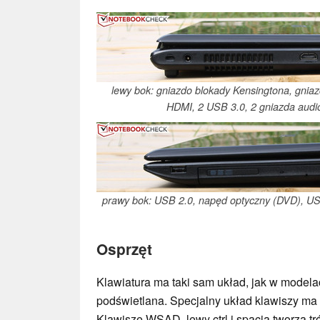
lewy bok: gniazdo blokady Kensingtona, gniazd
HDMI, 2 USB 3.0, 2 gniazda audio,
prawy bok: USB 2.0, napęd optyczny (DVD), US
Osprzęt
Klawiatura ma taki sam układ, jak w modelach
podświetlana. Specjalny układ klawiszy ma 
Klawisze WSAD, lewy ctrl i spacja tworzą tró