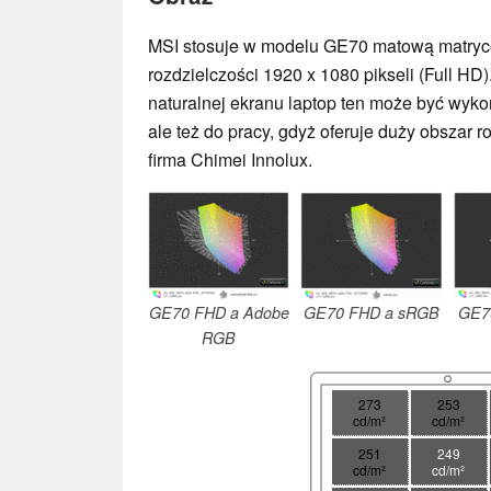
MSI stosuje w modelu GE70 matową matrycę 
rozdzielczości 1920 x 1080 pikseli (Full HD)
naturalnej ekranu laptop ten może być wykor
ale też do pracy, gdyż oferuje duży obszar r
firma Chimei Innolux.
GE70 FHD a Adobe
GE70 FHD a sRGB
GE7
RGB
273
253
cd/m²
cd/m²
251
249
cd/m²
cd/m²