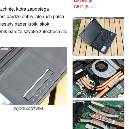
MSI sekcja
GE70 (Seria)
zchnię, która zapobiega
est bardzo dobry, ale ruch palca
estety nader krótki skok i
wnik bardzo szybko zniechęca się
płytka dotykowa