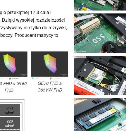
o przekątnej 17,3 cala i
. Dzięki wysokiej rozdzielczości
zystywany nie tylko do rozrywki,
oboczy. Producent matrycy to
GE70 FHD a
0 FHD a GT60
G55VW FHD
FHD
253
cd/m²
228
cd/m²