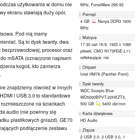
 podczas użytkowania w domu nie
MHz, ForceWare 295.93
wy ekranu stawiają duży opór,
Pamięć
4 GB
, Nanya DDR3 1600
MHz
wisowa. Pod nią mamy
Matryca
ieniać. Są to dysk twardy, dwa
17.30 cali 16:9, 1920 x 1080
ci bezprzewodowej, procesor oraz
pikseli, CMO N173HGE-L11,
refleksująca: nie
niazdo mSATA (oznaczone napisem
idzenia kogoś, kto zamierza
Chipset
.
Intel HM76 (Panther Point)
Dysk twardy
óre znajdziemy również w innych
WDC Scorpio Blue
 HDMI i USB 3.0 to standardowe
WD5000BPVT-22HXZT3,
ą rozmieszczone na ściankach
500 GB
, 5400 obr/min
a audio (nie powinny się
Karta dźwiękowa
dku plastikowych gniazd). GE70
HD Audio
wiających podłączenie zestawu
Złącza
2 USB 2.0, 2 USB 3.0, 1