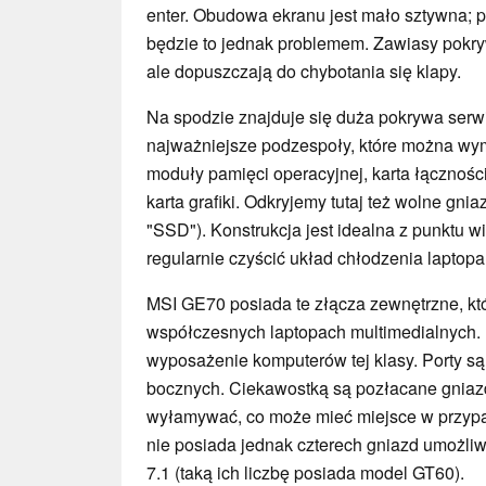
enter. Obudowa ekranu jest mało sztywna;
będzie to jednak problemem. Zawiasy pokry
ale dopuszczają do chybotania się klapy.
Na spodzie znajduje się duża pokrywa ser
najważniejsze podzespoły, które można wym
moduły pamięci operacyjnej, karta łącznoś
karta grafiki. Odkryjemy tutaj też wolne g
"SSD"). Konstrukcja jest idealna z punktu w
regularnie czyścić układ chłodzenia laptopa
MSI GE70 posiada te złącza zewnętrzne, kt
współczesnych laptopach multimedialnych.
wyposażenie komputerów tej klasy. Porty s
bocznych. Ciekawostką są pozłacane gniazd
wyłamywać, co może mieć miejsce w przypa
nie posiada jednak czterech gniazd umożli
7.1 (taką ich liczbę posiada model GT60).