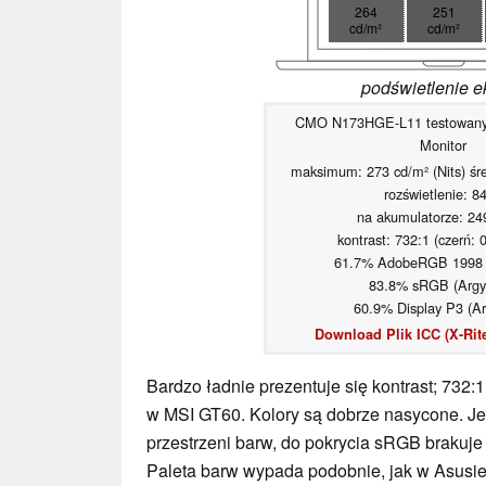
264
251
cd/m²
cd/m²
podświetlenie e
CMO N173HGE-L11 testowany
Monitor
maksimum: 273 cd/m² (Nits) śre
rozświetlenie: 8
na akumulatorze: 24
kontrast: 732:1 (czerń: 
61.7% AdobeRGB 1998 (
83.8% sRGB (Argyl
60.9% Display P3 (Ar
Download Plik ICC (X-Rite
Bardzo ładnie prezentuje się kontrast; 732:1
w MSI GT60. Kolory są dobrze nasycone. Je
przestrzeni barw, do pokrycia sRGB brakuje
Paleta barw wypada podobnie, jak w Asusie