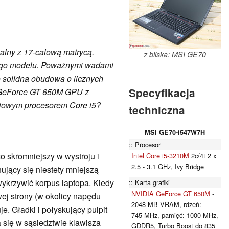
ialny z 17-calową matrycą.
z bliska: MSI GE70
 tego modelu. Poważnymi wadami
o solidna obudowa o licznych
Specyfikacja
ę GeForce GT 650M GPU z
iowym procesorem Core i5?
techniczna
MSI GE70-i547W7H
Procesor
o skromniejszy w wystroju i
Intel Core i5-3210M
2c/4t 2 x
2.5 - 3.1 GHz, Ivy Bridge
ujący się niestety mniejszą
ykrzywić korpus laptopa. Kiedy
Karta grafiki
NVIDIA GeForce GT 650M
-
ej strony (w okolicy napędu
2048 MB VRAM, rdzeń:
e. Gładki i połyskujący pulpit
745 MHz, pamięć: 1000 MHz,
a się w sąsiedztwie klawisza
GDDR5, Turbo Boost do 835