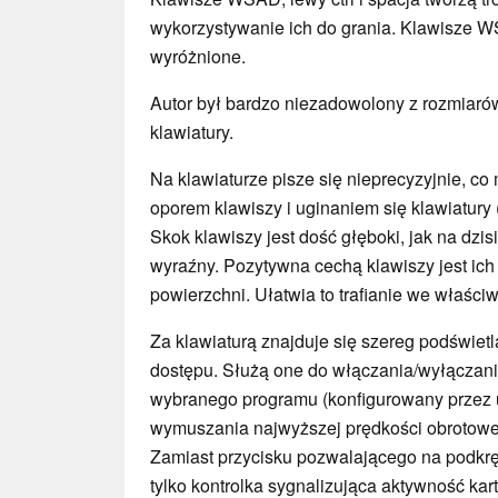
wykorzystywanie ich do grania. Klawisze 
wyróżnione.
Autor był bardzo niezadowolony z rozmiaró
klawiatury.
Na klawiaturze pisze się nieprecyzyjnie, c
oporem klawiszy i uginaniem się klawiatury 
Skok klawiszy jest dość głęboki, jak na dzisi
wyraźny. Pozytywna cechą klawiszy jest ich
powierzchni. Ułatwia to trafianie we właści
Za klawiaturą znajduje się szereg podświet
dostępu. Służą one do włączania/wyłączani
wybranego programu (konfigurowany przez u
wymuszania najwyższej prędkości obrotowej
Zamiast przycisku pozwalającego na podkręc
tylko kontrolka sygnalizująca aktywność kar