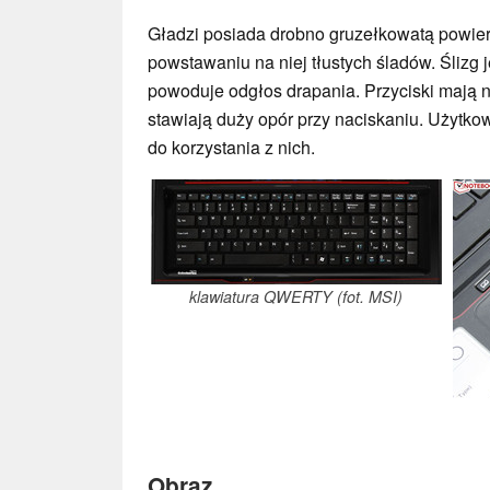
Gładzi posiada drobno gruzełkowatą powier
powstawaniu na niej tłustych śladów. Ślizg j
powoduje odgłos drapania. Przyciski mają ni
stawiają duży opór przy naciskaniu. Użytko
do korzystania z nich.
klawiatura QWERTY (fot. MSI)
Obraz