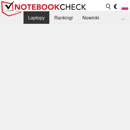
Laptopy
Rankingi
Nowinki
...
Biblioteka
Info
Szukajka recenzji