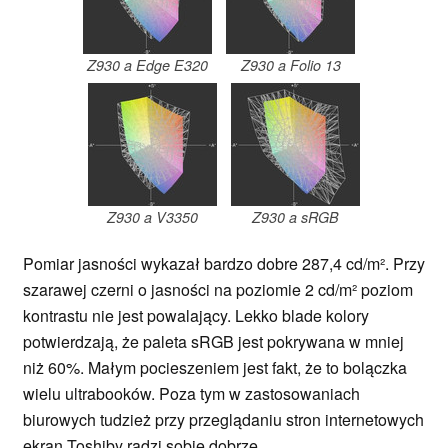
Z930 a Edge E320
Z930 a Folio 13
Z930 a V3350
Z930 a sRGB
Pomiar jasności wykazał bardzo dobre 287,4 cd/m². Przy
szarawej czerni o jasności na poziomie 2 cd/m² poziom
kontrastu nie jest powalający. Lekko blade kolory
potwierdzają, że paleta sRGB jest pokrywana w mniej
niż 60%. Małym pocieszeniem jest fakt, że to bolączka
wielu ultrabooków. Poza tym w zastosowaniach
biurowych tudzież przy przeglądaniu stron internetowych
ekran Toshiby radzi sobie dobrze.