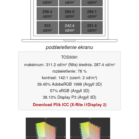
cd/m²
cd/m²
cd/m²
298.4
284.5
284.1
cd/m²
cd/m²
cd/m²
303
242.4
281.4
cd/m²
cd/m²
cd/m²
podświetlenie ekranu
TOS5091
maksimum: 311.2 cd/m² (Nits) średnia: 287.4 cd/m²
rozświetlenie: 78 %
kontrast: 142:1 (czerń: 2 cd/m²)
39.45% AdobeRGB 1998 (Argyll 3D)
57% sRGB (Argyll 3D)
38.13% Display P3 (Argyll 3D)
Download Plik ICC (X-Rite i1Display 2)