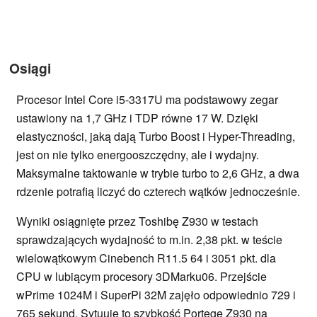
Osiągi
Procesor Intel Core i5-3317U ma podstawowy zegar
ustawiony na 1,7 GHz i TDP równe 17 W. Dzięki
elastyczności, jaką dają Turbo Boost i Hyper-Threading,
jest on nie tylko energooszczędny, ale i wydajny.
Maksymalne taktowanie w trybie turbo to 2,6 GHz, a dwa
rdzenie potrafią liczyć do czterech wątków jednocześnie.
Wyniki osiągnięte przez Toshibę Z930 w testach
sprawdzających wydajność to m.in. 2,38 pkt. w teście
wielowątkowym Cinebench R11.5 64 i 3051 pkt. dla
CPU w lubiącym procesory 3DMarku06. Przejście
wPrime 1024M i SuperPi 32M zajęło odpowiednio 729 i
765 sekund. Sytuuje to szybkość Portege Z930 na