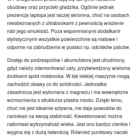
obudowy oraz przyciski gładzika. Ogólnie jednak
prezencja laptopa jest raczej skromna, choć na osobach
nieobeznanych z ultrabookami z pewnością wrażenie
robi jego smukłość. Poza wspomnianymi dodatkami
stylistycznymi wszystkie powierzchnie są matowe i
odporne na zabrudzenia w postaci np. odcisków palców.
Dostęp do podzespołów i akumulatora jest utrudniony,
gdyż należy zdemontować cały, przytwierdzony wieloma
śrubkami spód notebooka. W tak lekkiej maszynie mogą
zachodzić obawy co do solidności. Jednostka
zasadnicza jest wykonana z magnezu i ma wewnętrzne
wzmocnienia o strukturze plastra miodu. Dzięki temu,
choć nie jest idealnie sztywna, nie daje powodów do
narzekań na swoją stabilność. Kwestionować można
natomiast wytrzymałość wieka. Jest ono bardzo cienkie i
wygina się z dużą łatwością. Również punktowy nacisk