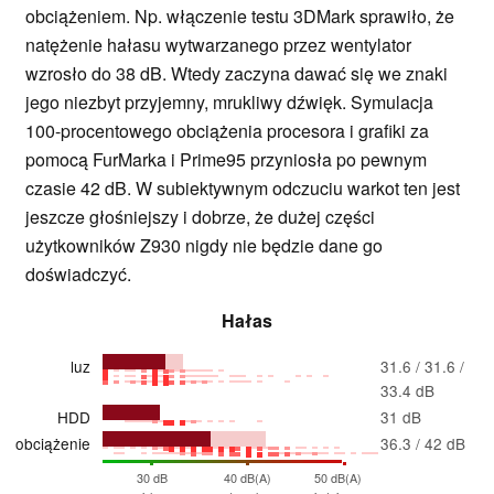
obciążeniem. Np. włączenie testu 3DMark sprawiło, że
natężenie hałasu wytwarzanego przez wentylator
wzrosło do 38 dB. Wtedy zaczyna dawać się we znaki
jego niezbyt przyjemny, mrukliwy dźwięk. Symulacja
100-procentowego obciążenia procesora i grafiki za
pomocą FurMarka i Prime95 przyniosła po pewnym
czasie 42 dB. W subiektywnym odczuciu warkot ten jest
jeszcze głośniejszy i dobrze, że dużej części
użytkowników Z930 nigdy nie będzie dane go
doświadczyć.
Hałas
luz
31.6 / 31.6 /
33.4 dB
HDD
31 dB
obciążenie
36.3 / 42 dB
30 dB
40 dB(A)
50 dB(A)