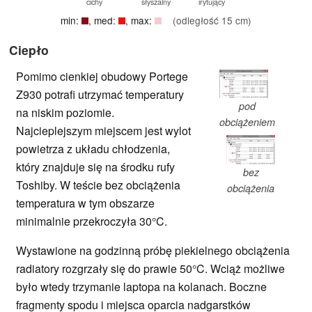
cichy
słyszalny
irytujący
min:
, med:
, max:
(odległość 15 cm)
Ciepło
Pomimo cienkiej obudowy Portege
Z930 potrafi utrzymać temperatury
pod
na niskim poziomie.
obciążeniem
Najcieplejszym miejscem jest wylot
powietrza z układu chłodzenia,
który znajduje się na środku rufy
bez
Toshiby. W teście bez obciążenia
obciążenia
temperatura w tym obszarze
minimalnie przekroczyła 30°C.
Wystawione na godzinną próbę piekielnego obciążenia
radiatory rozgrzały się do prawie 50°C. Wciąż możliwe
było wtedy trzymanie laptopa na kolanach. Boczne
fragmenty spodu i miejsca oparcia nadgarstków