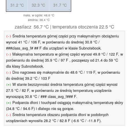
31.2 °C
32.3 °C
31.7 °C
maks. w ogóle: 48.6 °C
średnia: 38.4 °C
zasilacz 56.7 °C | temperatura otoczenia 22.5 °C
Średnia temperatura górnej części przy maksymalnym obciążeniu
(-)
wynosi 41 °C / 106 F, w porównaniu do średniej 30.8 °C /
###class_avg_f# ## F dla urządzeń w klasie Subnotebook.
Maksymalna temperatura w górnej części wynosi 49.8 °C / 122 F, w
(-)
porównaniu do średniej 35.9 °C / 97 F , począwszy od 21.4 do 59 °C
dla klasy Subnotebook.
Dno nagrzewa się maksymalnie do 48.6 °C / 119 F, w porównaniu
(-)
do średniej 39.2 °C / 103 F
W stanie bezczynności średnia temperatura górnej części wynosi
(+)
27.5 °C / 82 F, w porównaniu ze średnią temperaturą urządzenia
wynoszącą 30.8 °C / ### class_avg_f### F.
Podparcia dłoni i touchpad osiągają maksymalną temperaturę skóry
(+)
(34.8 °C / 94.6 F) i dlatego nie są gorące.
Średnia temperatura obszaru podparcia dłoni w podobnych
(-)
urządzeniach wynosiła 28.2 °C / 82.8 F (-6.6 °C / -11.8 F).