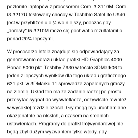
poziomie laptopów z procesorem Core i3-3110M. Core
i3-3217U testowany choćby w Toshibie Satellite U940
jest w przybliżeniu o ¼ wolniejszy, podczas gdy
„dorosły" i5-3210M może się pochwalić rezultatami o
ponad 20% lepszymi.
W procesorze Intela znajduje się odpowiadający za
generowanie obrazu układ grafiki HD Graphics 4000.
Ponad 5000 pkt. Toshiby Z930 w teście 3DMark06 to
jeden z lepszych wyników dla tego układu graficznego.
631 pkt. w 3DMarku 11 sprowadza zapalonych graczy
na ziemię. Układ ten ma za zadanie raczej po prostu
przesyłać sygnał do wyświetlacza, oczywiście również
w wysokiej rozdzielczości. Gry mogą być uruchamiane
okazjonalnie na niskich, a czasem na średnich
ustawieniach. Programy do grafiki trójwymiarowej nie
będą zbyt dużym wyzwaniem tylko wtedy, gdy