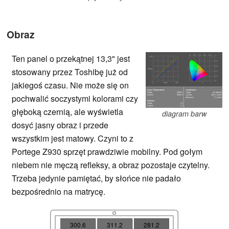
Obraz
Ten panel o przekątnej 13,3" jest
stosowany przez Toshibę już od
jakiegoś czasu. Nie może się on
pochwalić soczystymi kolorami czy
głęboką czernią, ale wyświetla
diagram barw
dosyć jasny obraz i przede
wszystkim jest matowy. Czyni to z
Portege Z930 sprzęt prawdziwie mobilny. Pod gołym
niebem nie męczą refleksy, a obraz pozostaje czytelny.
Trzeba jedynie pamiętać, by słońce nie padało
bezpośrednio na matrycę.
300.6
311.2
281.2