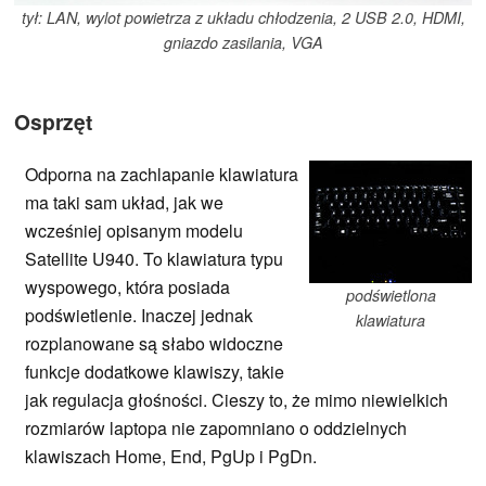
tył: LAN, wylot powietrza z układu chłodzenia, 2 USB 2.0, HDMI,
gniazdo zasilania, VGA
Osprzęt
Odporna na zachlapanie klawiatura
ma taki sam układ, jak we
wcześniej opisanym modelu
Satellite U940. To klawiatura typu
wyspowego, która posiada
podświetlona
podświetlenie. Inaczej jednak
klawiatura
rozplanowane są słabo widoczne
funkcje dodatkowe klawiszy, takie
jak regulacja głośności. Cieszy to, że mimo niewielkich
rozmiarów laptopa nie zapomniano o oddzielnych
klawiszach Home, End, PgUp i PgDn.