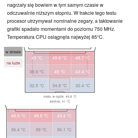
nagrzały się bowiem w tym samym czasie w
odczuwalnie niższym stopniu. W trakcie tego testu
procesor utrzymywał nominalne zegary, a taktowanie
grafiki spadało momentami do poziomu 750 MHz.
Temperatura CPU osiągnęła najwyżej 85°C.
w stresie
43 °C
49.8 °C
48.7 °C
na luzie
39.6 °C
45 °C
43.4 °C
32.5 °C
34.8 °C
32.4 °C
maks. w ogóle: 49.8 °C
średnia: 41 °C
46.9 °C
48.6 °C
43.4 °C
36.4 °C
39 °C
36.1 °C