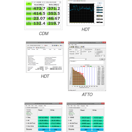
HDT
CDM
HDT
ATTO