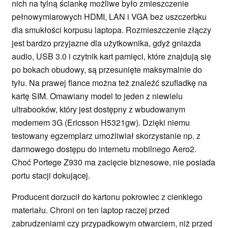
nich na tylną ściankę możliwe było zmieszczenie
pełnowymiarowych HDMI, LAN i VGA bez uszczerbku
dla smukłości korpusu laptopa. Rozmieszczenie złączy
jest bardzo przyjazne dla użytkownika, gdyż gniazda
audio, USB 3.0 i czytnik kart pamięci, które znajdują się
po bokach obudowy, są przesunięte maksymalnie do
tyłu. Na prawej flance można też znaleźć szufladkę na
kartę SIM. Omawiany model to jeden z niewielu
ultrabooków, który jest dostępny z wbudowanym
modemem 3G (Ericsson H5321gw). Dzięki niemu
testowany egzemplarz umożliwiał skorzystanie np. z
darmowego dostępu do internetu mobilnego Aero2.
Choć Portege Z930 ma zacięcie biznesowe, nie posiada
portu stacji dokującej.
Producent dorzucił do kartonu pokrowiec z cienkiego
materiału. Chroni on ten laptop raczej przed
zabrudzeniami czy przypadkowym otwarciem, niż przed