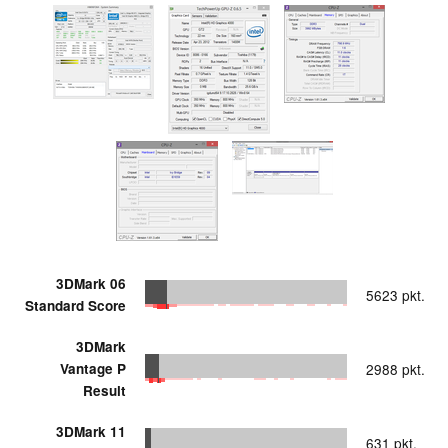
3DMark 06
5623 pkt.
Standard Score
3DMark
Vantage P
2988 pkt.
Result
3DMark 11
631 pkt.