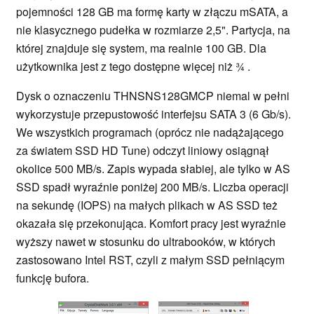
pojemności 128 GB ma formę karty w złączu mSATA, a
nie klasycznego pudełka w rozmiarze 2,5". Partycja, na
której znajduje się system, ma realnie 100 GB. Dla
użytkownika jest z tego dostępne więcej niż ¾ .
Dysk o oznaczeniu THNSNS128GMCP niemal w pełni
wykorzystuje przepustowość interfejsu SATA 3 (6 Gb/s).
We wszystkich programach (oprócz nie nadążającego
za światem SSD HD Tune) odczyt liniowy osiągnął
okolice 500 MB/s. Zapis wypada słabiej, ale tylko w AS
SSD spadł wyraźnie poniżej 200 MB/s. Liczba operacji
na sekundę (IOPS) na małych plikach w AS SSD też
okazała się przekonująca. Komfort pracy jest wyraźnie
wyższy nawet w stosunku do ultrabooków, w których
zastosowano Intel RST, czyli z małym SSD pełniącym
funkcję bufora.