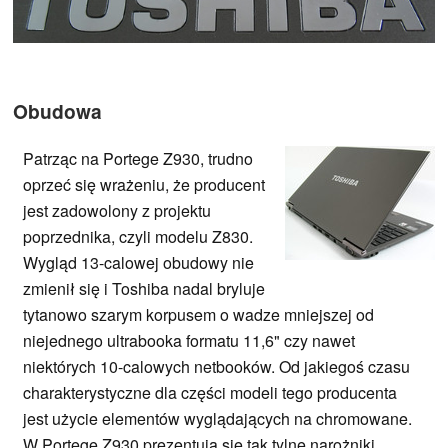
Obudowa
Patrząc na Portege Z930, trudno
oprzeć się wrażeniu, że producent
jest zadowolony z projektu
poprzednika, czyli modelu Z830.
Wygląd 13-calowej obudowy nie
zmienił się i Toshiba nadal bryluje
tytanowo szarym korpusem o wadze mniejszej od
niejednego ultrabooka formatu 11,6" czy nawet
niektórych 10-calowych netbooków. Od jakiegoś czasu
charakterystyczne dla części modeli tego producenta
jest użycie elementów wyglądających na chromowane.
W Portege Z930 prezentują się tak tylne narożniki