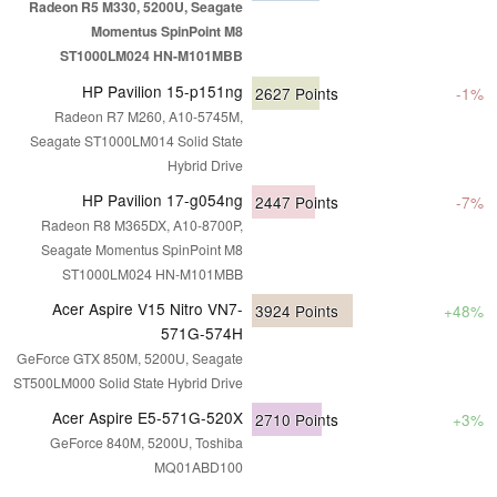
Radeon R5 M330, 5200U, Seagate
Momentus SpinPoint M8
ST1000LM024 HN-M101MBB
HP Pavilion 15-p151ng
2627
Points
-1%
Radeon R7 M260, A10-5745M,
Seagate ST1000LM014 Solid State
Hybrid Drive
HP Pavilion 17-g054ng
2447
Points
-7%
Radeon R8 M365DX, A10-8700P,
Seagate Momentus SpinPoint M8
ST1000LM024 HN-M101MBB
Acer Aspire V15 Nitro VN7-
3924
Points
+48%
571G-574H
GeForce GTX 850M, 5200U, Seagate
ST500LM000 Solid State Hybrid Drive
Acer Aspire E5-571G-520X
2710
Points
+3%
GeForce 840M, 5200U, Toshiba
MQ01ABD100