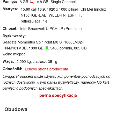
Pamięć
8 GB
, 1x 8 GB, Single Channel
Matryca
15.60 cali 16:9, 1920 x 1080 pikseli, Chi Mei Innolux
N156HGE-EAB, WLED-TN, aSi-TFT,
refleksująca: nie
Chipset
Intel Broadwell-U PCH-LP (Premium)
Dysk twardy
Seagate Momentus SpinPoint M8 ST1000LM024
HN-M101MBB, 1000 GB
, 5400 obr/min, 865 GB
wolne miejsce
Waga
2.292 kg, zasilacz: 351 g
Odnośniki
Lenovo strona producenta
Uwaga: Producent może używać komponentów pochodzących od
różnych dostawców, w tym paneli wyświetlaczy, napędów lub kart
pamięci o podobnych specyfikacjach.
pełna specyfikacja
Obudowa