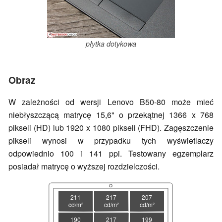
płytka dotykowa
Obraz
W zależności od wersji Lenovo B50-80 może mieć
niebłyszczącą matrycę 15,6" o przekątnej 1366 x 768
pikseli (HD) lub 1920 x 1080 pikseli (FHD). Zagęszczenie
pikseli wynosi w przypadku tych wyświetlaczy
odpowiednio 100 i 141 ppi. Testowany egzemplarz
posiadał matrycę o wyższej rozdzielczości.
211
217
207
cd/m²
cd/m²
cd/m²
190
217
199