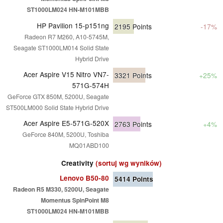
ST1000LM024 HN-M101MBB
HP Pavilion 15-p151ng
2195
Points
-17%
Radeon R7 M260, A10-5745M,
Seagate ST1000LM014 Solid State
Hybrid Drive
Acer Aspire V15 Nitro VN7-
3321
Points
+25%
571G-574H
GeForce GTX 850M, 5200U, Seagate
ST500LM000 Solid State Hybrid Drive
Acer Aspire E5-571G-520X
2763
Points
+4%
GeForce 840M, 5200U, Toshiba
MQ01ABD100
Creativity
(sortuj wg wyników)
Lenovo B50-80
5414
Points
Radeon R5 M330, 5200U, Seagate
Momentus SpinPoint M8
ST1000LM024 HN-M101MBB