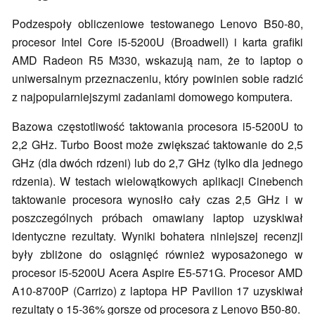
Podzespoły obliczeniowe testowanego Lenovo B50-80,
procesor Intel Core i5-5200U (Broadwell) i karta grafiki
AMD Radeon R5 M330, wskazują nam, że to laptop o
uniwersalnym przeznaczeniu, który powinien sobie radzić
z najpopularniejszymi zadaniami domowego komputera.
Bazowa częstotliwość taktowania procesora i5-5200U to
2,2 GHz. Turbo Boost może zwiększać taktowanie do 2,5
GHz (dla dwóch rdzeni) lub do 2,7 GHz (tylko dla jednego
rdzenia). W testach wielowątkowych aplikacji Cinebench
taktowanie procesora wynosiło cały czas 2,5 GHz i w
poszczególnych próbach omawiany laptop uzyskiwał
identyczne rezultaty. Wyniki bohatera niniejszej recenzji
były zbliżone do osiągnięć również wyposażonego w
procesor i5-5200U Acera Aspire E5-571G. Procesor AMD
A10-8700P (Carrizo) z laptopa HP Pavilion 17 uzyskiwał
rezultaty o 15-36% gorsze od procesora z Lenovo B50-80.