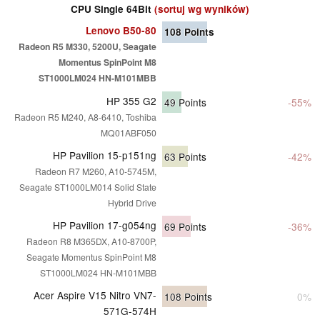
CPU Single 64Bit
(sortuj wg wyników)
Lenovo B50-80
108
Points
Radeon R5 M330, 5200U, Seagate
Momentus SpinPoint M8
ST1000LM024 HN-M101MBB
HP 355 G2
49
Points
-55%
Radeon R5 M240, A8-6410, Toshiba
MQ01ABF050
HP Pavilion 15-p151ng
63
Points
-42%
Radeon R7 M260, A10-5745M,
Seagate ST1000LM014 Solid State
Hybrid Drive
HP Pavilion 17-g054ng
69
Points
-36%
Radeon R8 M365DX, A10-8700P,
Seagate Momentus SpinPoint M8
ST1000LM024 HN-M101MBB
Acer Aspire V15 Nitro VN7-
108
Points
0%
571G-574H