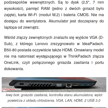
podzespołów wewnętrznych. Są to dysk (2,5", 7 mm
wysokości), pamięć RAM (jedno z dwóch gniazd było
zajęte), karta Wi-Fi (moduł M.2) i bateria CMOS. Nie ma
dostępu do wentylatora. Akumulator jest doczepiany do
laptopa od zewnątrz.
Wśród złączy zewnętrznych znalazło się wyjście VGA (D-
Sub), z którego Lenovo zrezygnowało w IdeaPadach.
B50-80 posiada oczywiście także HDMI. Omawiany model
nie ma natomiast występującego w ThinkPadach złącza
OneLink, czyli połączonego gniazda zasilania i portu
dokowania.
lewy bok: gniazdo zasilania, kontrolka stanu akumulatora, wylot
powietrza z układu chłodzenia, VGA, LAN, HDMI, 2 USB 3.0