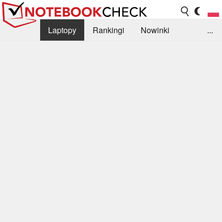
Laptopy
Rankingi
Nowinki
...
Biblioteka
Info
Szukajka recenzji