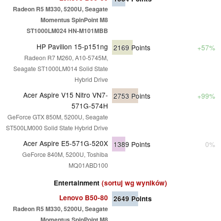
Radeon R5 M330, 5200U, Seagate
Momentus SpinPoint M8
ST1000LM024 HN-M101MBB
HP Pavilion 15-p151ng
2169
Points
+57%
Radeon R7 M260, A10-5745M,
Seagate ST1000LM014 Solid State
Hybrid Drive
Acer Aspire V15 Nitro VN7-
2753
Points
+99%
571G-574H
GeForce GTX 850M, 5200U, Seagate
ST500LM000 Solid State Hybrid Drive
Acer Aspire E5-571G-520X
1389
Points
0%
GeForce 840M, 5200U, Toshiba
MQ01ABD100
Entertainment
(sortuj wg wyników)
Lenovo B50-80
2649
Points
Radeon R5 M330, 5200U, Seagate
Momentus SpinPoint M8