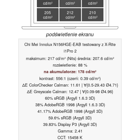
cd/m²
cd/m²
cd/m²
205
212
210
cd/m²
cd/m²
cd/m²
podświetlenie ekranu
Chi Mei Innolux N156HGE-EAB testowany z X-Rite
i1Pro 2
maksimum: 217 cd/m² (Nits) średnia: 207.6 cd/m²
rozświetlenie: 88 %
na akumulatorze: 178 cd/m²
kontrast: 556:1 (czerń: 0.39 cd/m²)
ΔE ColorChecker Calman: 11.61 | ∀{0.5-29.43 Ø4.71}
ΔE Greyscale Calman: 12.47 | ∀{0.09-98 Ø4.96}
60% sRGB (Argyll 1.6.3 3D)
38% AdobeRGB 1998 (Argyll 1.6.3 3D)
41.17% AdobeRGB 1998 (Argyll 3D)
59.6% sRGB (Argyll 3D)
39.83% Display P3 (Argyll 3D)
Gamma: 2.41
CCT: 15458 K