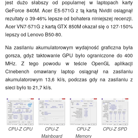
jest dużo słabszy od popularnej w laptopach karty
GeForce 840M. Acer E5-571G z tą kartą Nvidii osiągnął
rezultaty o 39-46% lepsze od bohatera niniejszej recenzji.
Acer VN7-571G z kartą GTX 850M okazał się o 127-150%
lepszy od Lenovo B50-80.
Na zasilaniu akumulatorowym wydajność graficzna była
gorsza, gdyż taktowanie GPU było ograniczone do 400
MHz. Z tego powodu w teście OpenGL aplikacji
Cinebench omawiany laptop osiągnął na zasilaniu
akumulatorowym 13,6 kl/s, podczas gdy na zasilaniu z
sieci było to 21,7 kl/s.
CPU-Z CPU
CPU-Z
CPU-Z
CPU-Z SPD
Mainboard
Memory