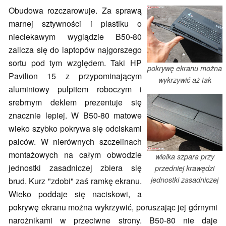
Obudowa rozczarowuje. Za sprawą
marnej sztywności i plastiku o
nieciekawym wyglądzie B50-80
zalicza się do laptopów najgorszego
sortu pod tym względem. Taki HP
pokrywę ekranu można
Pavilion 15 z przypominającym
wykrzywić aż tak
aluminiowy pulpitem roboczym i
srebrnym deklem prezentuje się
znacznie lepiej. W B50-80 matowe
wieko szybko pokrywa się odciskami
palców. W nierównych szczelinach
montażowych na całym obwodzie
wielka szpara przy
jednostki zasadniczej zbiera się
przedniej krawędzi
jednostki zasadniczej
brud. Kurz "zdobi" zaś ramkę ekranu.
Wieko poddaje się naciskowi, a
pokrywę ekranu można wykrzywić, poruszając jej górnymi
narożnikami w przeciwne strony. B50-80 nie daje