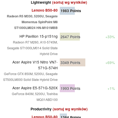
Lightweight
(sortuj wg wyników)
Lenovo B50-80
1983
Points
Radeon R5 M330, 5200U, Seagate
Momentus SpinPoint M8
ST1000LM024 HN-M101MBB
HP Pavilion 15-p151ng
2647
Points
+33%
Radeon R7 M260, A10-5745M,
Seagate ST1000LM014 Solid State
Hybrid Drive
Acer Aspire V15 Nitro VN7-
3349
Points
+69%
571G-574H
GeForce GTX 850M, 5200U, Seagate
ST500LM000 Solid State Hybrid Drive
Acer Aspire E5-571G-520X
1993
Points
+1%
GeForce 840M, 5200U, Toshiba
MQ01ABD100
Productivity
(sortuj wg wyników)
Lenovo B50-80
1384
Points