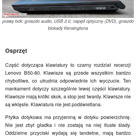
prawy bok: gniazdo audio, USB 2.0, napęd optyczny (DVD), gniazdo
blokady Kensingtona
Osprzęt
Część dotycząca klawiatury to czarny rozdział recenzji
Lenovo B50-80. Klawisze są przede wszystkim bardzo
chybotliwe, co utrudnia odpowiednie ich wyczucie. Ten
mankament dotyczy szczególnie lewej części klawiatury.
Klawisze mają krótki skok, a stop jest twardy. Klawisze nie
są wklęsłe. Klawiatura nie jest podświetlana.
Płytka dotykowa ma przyjemną w dotyku powierzchnię.
Nie jest zbyt gładka i nie zostają na niej tłuste ślady.
Oddzielne przyciski wydają się tandetne, mają bardzo