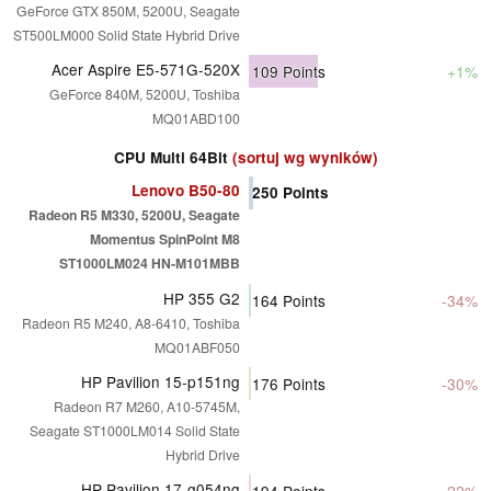
GeForce GTX 850M, 5200U, Seagate
ST500LM000 Solid State Hybrid Drive
Acer Aspire E5-571G-520X
109
Points
+1%
GeForce 840M, 5200U, Toshiba
MQ01ABD100
CPU Multi 64Bit
(sortuj wg wyników)
Lenovo B50-80
250
Points
Radeon R5 M330, 5200U, Seagate
Momentus SpinPoint M8
ST1000LM024 HN-M101MBB
HP 355 G2
164
Points
-34%
Radeon R5 M240, A8-6410, Toshiba
MQ01ABF050
HP Pavilion 15-p151ng
176
Points
-30%
Radeon R7 M260, A10-5745M,
Seagate ST1000LM014 Solid State
Hybrid Drive
HP Pavilion 17-g054ng
194
Points
-22%