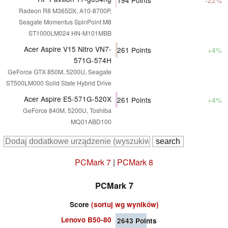
Radeon R8 M365DX, A10-8700P,
Seagate Momentus SpinPoint M8
ST1000LM024 HN-M101MBB
Acer Aspire V15 Nitro VN7-
261
Points
+4%
571G-574H
GeForce GTX 850M, 5200U, Seagate
ST500LM000 Solid State Hybrid Drive
Acer Aspire E5-571G-520X
261
Points
+4%
GeForce 840M, 5200U, Toshiba
MQ01ABD100
PCMark 7
|
PCMark 8
PCMark 7
Score
(sortuj wg wyników)
Lenovo B50-80
2643
Points