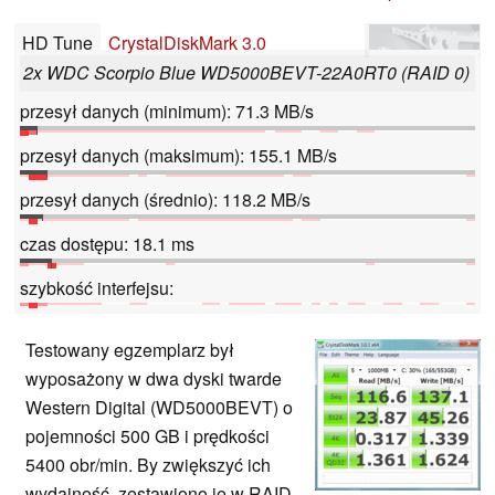
HD Tune
CrystalDiskMark 3.0
2x WDC Scorpio Blue WD5000BEVT-22A0RT0 (RAID 0)
przesył danych (minimum): 71.3 MB/s
przesył danych (maksimum): 155.1 MB/s
przesył danych (średnio): 118.2 MB/s
czas dostępu: 18.1 ms
szybkość interfejsu:
Testowany egzemplarz był
wyposażony w dwa dyski twarde
Western Digital (WD5000BEVT) o
pojemności 500 GB i prędkości
5400 obr/min. By zwiększyć ich
wydajność, zestawiono je w RAID