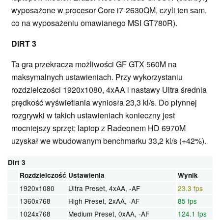
wyposażone w procesor Core i7-2630QM, czyli ten sam,
co na wyposażeniu omawianego MSI GT780R).
DiRT 3
Ta gra przekracza możliwości GF GTX 560M na
maksymalnych ustawieniach. Przy wykorzystaniu
rozdzielczości 1920x1080, 4xAA i nastawy Ultra średnia
prędkość wyświetlania wyniosła 23,3 kl/s. Do płynnej
rozgrywki w takich ustawieniach konieczny jest
mocniejszy sprzęt; laptop z Radeonem HD 6970M
uzyskał we wbudowanym benchmarku 33,2 kl/s (+42%).
Dirt 3
Rozdzielczość
Ustawienia
Wynik
1920x1080
Ultra Preset, 4xAA, -AF
23.3 fps
1360x768
High Preset, 2xAA, -AF
85 fps
1024x768
Medium Preset, 0xAA, -AF
124.1 fps