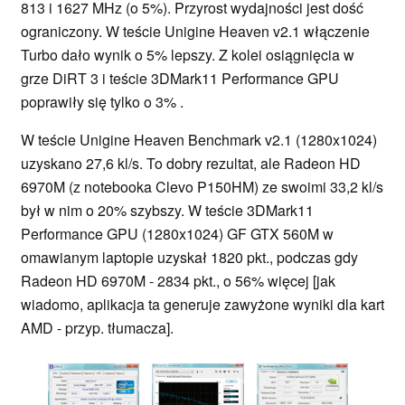
813 i 1627 MHz (o 5%). Przyrost wydajności jest dość
ograniczony. W teście Unigine Heaven v2.1 włączenie
Turbo dało wynik o 5% lepszy. Z kolei osiągnięcia w
grze DiRT 3 i teście 3DMark11 Performance GPU
poprawiły się tylko o 3% .
W teście Unigine Heaven Benchmark v2.1 (1280x1024)
uzyskano 27,6 kl/s. To dobry rezultat, ale Radeon HD
6970M (z notebooka Clevo P150HM) ze swoimi 33,2 kl/s
był w nim o 20% szybszy. W teście 3DMark11
Performance GPU (1280x1024) GF GTX 560M w
omawianym laptopie uzyskał 1820 pkt., podczas gdy
Radeon HD 6970M - 2834 pkt., o 56% więcej [jak
wiadomo, aplikacja ta generuje zawyżone wyniki dla kart
AMD - przyp. tłumacza].