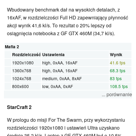
Wbudowany benchmark dał na wysokich detalach, z
16xAF, w rozdzielczości Full HD zapewniający płynność
akcji wynik 41,6 kl/s. To rezultat o 20% lepszy od
osiągnięcia notebooka z GF GTX 460M (34,7 kl/s).
Mafia 2
Rozdzielczość
Ustawienia
Wynik
1920x1080
high, 0xAA, 16xAF
41.6 fps
1360x768
high, 0xAA, 16xAF
68.3 fps
1024x768
medium, 0xAA, 8xAF
83 fps
800x600
low, 0xAA, 0xAF
108.5 fps
... porównanie
StarCraft 2
W prologu do misji For The Swarm, przy wykorzystaniu
rozdzielczości 1920x1080 i ustawień Ultra uzyskano
średnio 35,2 kl/s. Laptop z GF GTX 460M był o 10,5%