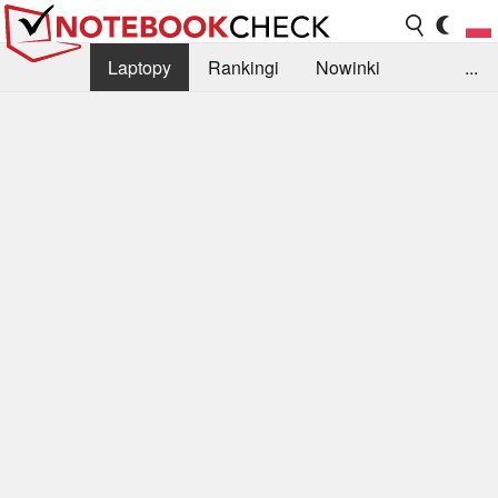
Laptopy
Rankingi
Nowinki
...
Biblioteka
Info
Szukajka recenzji