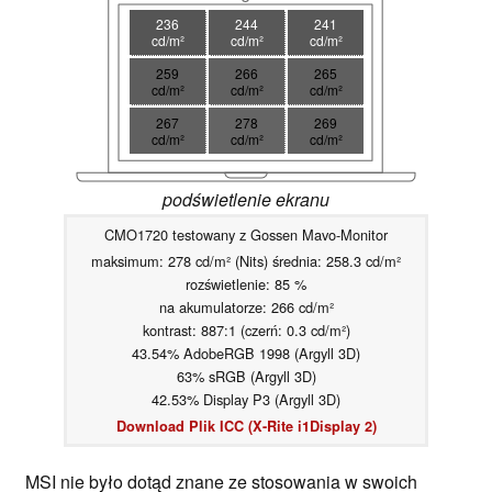
236
244
241
cd/m²
cd/m²
cd/m²
259
266
265
cd/m²
cd/m²
cd/m²
267
278
269
cd/m²
cd/m²
cd/m²
podświetlenie ekranu
CMO1720 testowany z Gossen Mavo-Monitor
maksimum: 278 cd/m² (Nits) średnia: 258.3 cd/m²
rozświetlenie: 85 %
na akumulatorze: 266 cd/m²
kontrast: 887:1 (czerń: 0.3 cd/m²)
43.54% AdobeRGB 1998 (Argyll 3D)
63% sRGB (Argyll 3D)
42.53% Display P3 (Argyll 3D)
Download Plik ICC (X-Rite i1Display 2)
MSI nie było dotąd znane ze stosowania w swoich