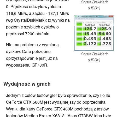
CrystalDiskMark
0. Prędkość odczytu wyniosła
(HDD1)
116,6 MB/s, a zapisu - 137,1 MB/s
(wg CrystalDiskMark); to wyniki na
poziomie szybkich dysków o
prędkości 7200 obr/min.
Nie ma problemu z wymianą
dysków. Całe potrzebne
CrystalDiskMark
oprzyrządowanie jest już na
(HDD2)
wyposażeniu GT780R.
Wydajność w grach
Jednym z celów testów gier było sprawdzenie, czy i o ile
GeForce GTX 560M jest wydajniejszy od poprzednika.
Wyniki dla karty GeForce GTX 460M pochodzą z testów
laptopów Medion Erazer X6813 i Asus G73SW (oba były