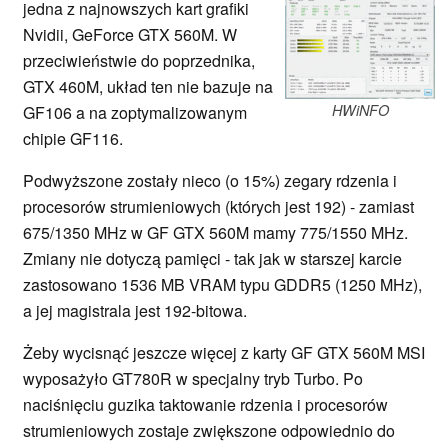
jedna z najnowszych kart grafiki
Nvidii, GeForce GTX 560M. W
przeciwieństwie do poprzednika,
GTX 460M, układ ten nie bazuje na
HWiNFO
GF106 a na zoptymalizowanym
chipie GF116.
Podwyższone zostały nieco (o 15%) zegary rdzenia i
procesorów strumieniowych (których jest 192) - zamiast
675/1350 MHz w GF GTX 560M mamy 775/1550 MHz.
Zmiany nie dotyczą pamięci - tak jak w starszej karcie
zastosowano 1536 MB VRAM typu GDDR5 (1250 MHz),
a jej magistrala jest 192-bitowa.
Żeby wycisnąć jeszcze więcej z karty GF GTX 560M MSI
wyposażyło GT780R w specjalny tryb Turbo. Po
naciśnięciu guzika taktowanie rdzenia i procesorów
strumieniowych zostaje zwiększone odpowiednio do