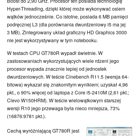
Boost do 2,90 GHz. Procesor ten posiada technologię
Hyper-Threading, dzięki której może wykonywać osiem
wątków jednocześnie. Co istotne, posiada 6 MB pamięci
podręcznej L3 (dla porównania dwurdzeniowy i5 ma jej
3 MB). Zintegrowany układ graficzny HD Graphics 3000
nie jest wykorzystywany w tym notebooku.
W testach CPU GT780R wypadł świetnie. W
zastosowaniach wykorzystujących wiele rdzeni jego
procesor wypada znacznie lepiej od jednostek
dwurdzeniowych. W teście Cinebench R11.5 (wersja 64-
bitowa) wykazał się znakomitym wynikiem; uzyskał 4,96
pkt., o 90% więcej od laptopa z Core i5-2410M (2,61 pkt.;
Clevo W150HRM). W teście wielowątkowym starszej
wersji R10 jego przewaga była nieco mniejsza, 73%
(16876:9781 pkt.).
Cechą wyróżniającą GT780R jest