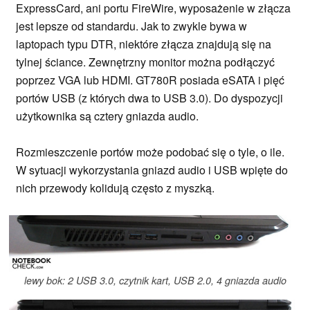
ExpressCard, ani portu FireWire, wyposażenie w złącza
jest lepsze od standardu. Jak to zwykle bywa w
laptopach typu DTR, niektóre złącza znajdują się na
tylnej ściance. Zewnętrzny monitor można podłączyć
poprzez VGA lub HDMI. GT780R posiada eSATA i pięć
portów USB (z których dwa to USB 3.0). Do dyspozycji
użytkownika są cztery gniazda audio.
Rozmieszczenie portów może podobać się o tyle, o ile.
W sytuacji wykorzystania gniazd audio i USB wpięte do
nich przewody kolidują często z myszką.
lewy bok: 2 USB 3.0, czytnik kart, USB 2.0, 4 gniazda audio