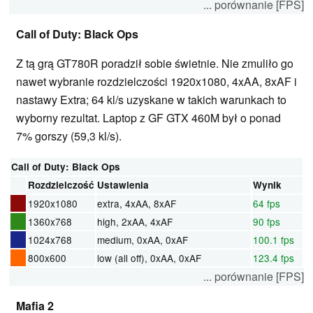
... porównanie [FPS]
Call of Duty: Black Ops
Z tą grą GT780R poradził sobie świetnie. Nie zmuliło go
nawet wybranie rozdzielczości 1920x1080, 4xAA, 8xAF i
nastawy Extra; 64 kl/s uzyskane w takich warunkach to
wyborny rezultat. Laptop z GF GTX 460M był o ponad
7% gorszy (59,3 kl/s).
Call of Duty: Black Ops
Rozdzielczość
Ustawienia
Wynik
1920x1080
extra, 4xAA, 8xAF
64 fps
1360x768
high, 2xAA, 4xAF
90 fps
1024x768
medium, 0xAA, 0xAF
100.1 fps
800x600
low (all off), 0xAA, 0xAF
123.4 fps
... porównanie [FPS]
Mafia 2