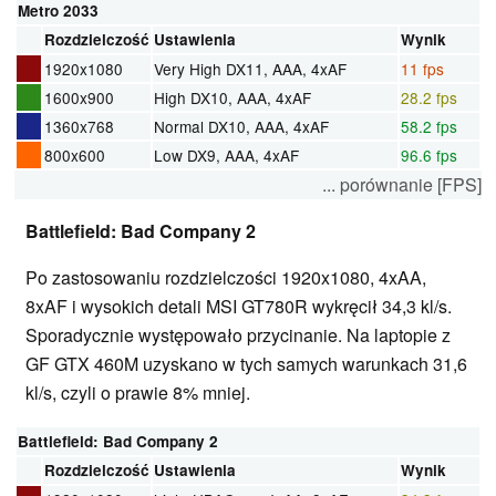
Metro 2033
Rozdzielczość
Ustawienia
Wynik
1920x1080
Very High DX11, AAA, 4xAF
11 fps
1600x900
High DX10, AAA, 4xAF
28.2 fps
1360x768
Normal DX10, AAA, 4xAF
58.2 fps
800x600
Low DX9, AAA, 4xAF
96.6 fps
... porównanie [FPS]
Battlefield: Bad Company 2
Po zastosowaniu rozdzielczości 1920x1080, 4xAA,
8xAF i wysokich detali MSI GT780R wykręcił 34,3 kl/s.
Sporadycznie występowało przycinanie. Na laptopie z
GF GTX 460M uzyskano w tych samych warunkach 31,6
kl/s, czyli o prawie 8% mniej.
Battlefield: Bad Company 2
Rozdzielczość
Ustawienia
Wynik