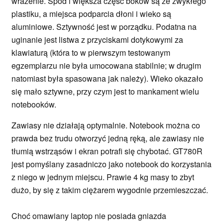
wrażenie. Spód i większa część boków są ze zwykłego
plastiku, a miejsca podparcia dłoni i wieko są
aluminiowe. Sztywność jest w porządku. Podatna na
uginanie jest listwa z przyciskami dotykowymi za
klawiaturą (która to w pierwszym testowanym
egzemplarzu nie była umocowana stabilnie; w drugim
natomiast była spasowana jak należy). Wieko okazało
się mało sztywne, przy czym jest to mankament wielu
notebooków.
Zawiasy nie działają optymalnie. Notebook można co
prawda bez trudu otworzyć jedną ręką, ale zawiasy nie
tłumią wstrząsów i ekran potrafi się chybotać. GT780R
jest pomyślany zasadniczo jako notebook do korzystania
z niego w jednym miejscu. Prawie 4 kg masy to zbyt
dużo, by się z takim ciężarem wygodnie przemieszczać.
Choć omawiany laptop nie posiada gniazda