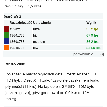
wolniejszy (31,5 kl/s).
StarCraft 2
Rozdzielczość
Ustawienia
Wynik
1920x1080
ultra
35.2 fps
1360x768
high
67.9 fps
1360x768
medium
86.2 fps
1024x768
low
234.9 fps
... porównanie [FPS]
Metro 2033
Połączenie bardzo wysokich detali, rozdzielczości Full
HD i trybu DirectX 11 zakończyło się uzyskaniem braku
płynności (11 kl/s). Na laptopie z GF GTX 460M było
jeszcze gorzej, gdyż generował on 9,9 kl/s (o 10%
mniej).