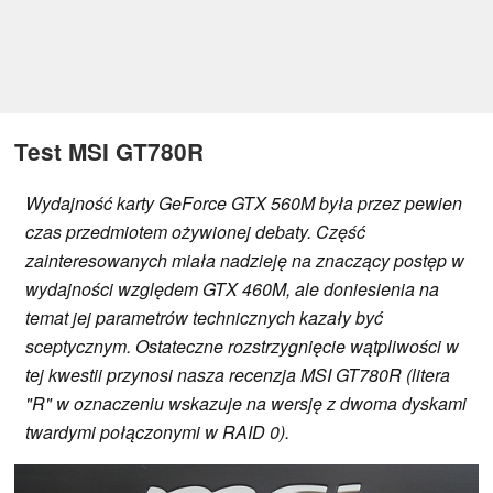
Test MSI GT780R
Wydajność karty GeForce GTX 560M była przez pewien
czas przedmiotem ożywionej debaty. Część
zainteresowanych miała nadzieję na znaczący postęp w
wydajności względem GTX 460M, ale doniesienia na
temat jej parametrów technicznych kazały być
sceptycznym. Ostateczne rozstrzygnięcie wątpliwości w
tej kwestii przynosi nasza recenzja MSI GT780R (litera
"R" w oznaczeniu wskazuje na wersję z dwoma dyskami
twardymi połączonymi w RAID 0).