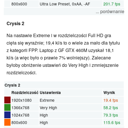
800x600
Ultra Low Preset, 0xAA, -AF
201.7 fps
... porównanie
Crysis 2
Na nastawie Extreme i w rozdzielczości Full HD gra
cięła się wyraźnie; 19,4 kl/s to o wiele za mało dla tytułu
z kategorii FPP. Laptop z GF GTX 460M uzyskał 18,1
kl/s (a więc było o prawie 7% wolniejszy). Zalecane
byłoby obniżenie ustawień do Very High i zmniejszenie
rozdzielczości.
Crysis 2
Rozdzielczość
Ustawienia
Wynik
1920x1080
Extreme
19.4 fps
1366x768
Very High
58.2 fps
1024x768
High
79.3 fps
800x600
High
115.6 fps