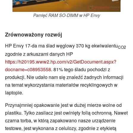
Pamięć RAM SO-DIMM w HP Envy
Zrównoważony rozwój
HP Envy 17-da ma ślad węglowy 370 kg ekwiwalentu
CO2
zgodnie z arkuszami danych HP
https://h20195.www2.hp.com/v2/GetDocument.aspx?
docname=c08953558
. 81% tego śladu pochodzi z
produkcji. Nie udało nam się znaleźć żadnych informacji
na temat wykorzystania materiałów recyklingowych w
laptopie.
Przynajmniej opakowanie jest w dużej mierze wolne od
plastiku. Tylko zasilacz jest owinięty folią ochronną. Nawet
czarna torba, w którą zapakowano nasze urządzenie
testowe, jest wykonana z celulozy, zgodnie z etykietą