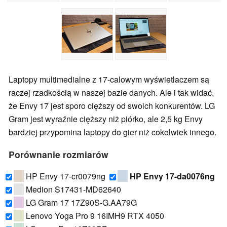
Laptopy multimedialne z 17-calowym wyświetlaczem są
raczej rzadkością w naszej bazie danych. Ale i tak widać,
że Envy 17 jest sporo cięższy od swoich konkurentów. LG
Gram jest wyraźnie cięższy niż piórko, ale 2,5 kg Envy
bardziej przypomina laptopy do gier niż cokolwiek innego.
Porównanie rozmiarów
HP Envy 17-cr0079ng
HP Envy 17-da0076ng
Medion S17431-MD62640
LG Gram 17 17Z90S-G.AA79G
Lenovo Yoga Pro 9 16IMH9 RTX 4050