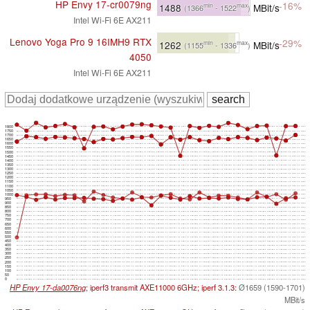
HP Envy 17-cr0079ng
-16%
1488
MBit/s
min
max
(1366
- 1522
)
Intel Wi-Fi 6E AX211
Lenovo Yoga Pro 9 16IMH9 RTX
-29%
1262
MBit/s
min
max
(1155
- 1336
)
4050
Intel Wi-Fi 6E AX211
1800
1750
1700
1650
1600
1550
1500
1450
1400
1350
1300
1250
1200
1150
1100
1050
1000
950
900
850
800
750
700
650
600
550
500
450
400
350
300
250
200
150
100
50
0
HP Envy 17-da0076ng
; iperf3 transmit AXE11000 6GHz; iperf 3.1.3:
Ø1659 (1590-1701)
MBit/s