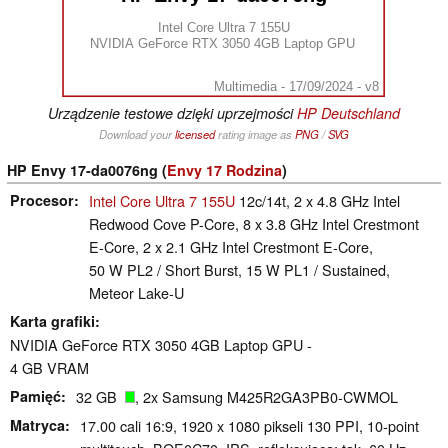
Intel Core Ultra 7 155U
NVIDIA GeForce RTX 3050 4GB Laptop GPU
Multimedia - 17/09/2024 - v8
Urządzenie testowe dzięki uprzejmości
HP Deutschland
Download your
licensed
rating image as
PNG
/
SVG
HP Envy 17-da0076ng (
Envy 17 Rodzina
)
Procesor
Intel Core Ultra 7 155U
12c/14t, 2 x 4.8 GHz Intel
Redwood Cove P-Core, 8 x 3.8 GHz Intel Crestmont
E-Core, 2 x 2.1 GHz Intel Crestmont E-Core,
50 W PL2 / Short Burst, 15 W PL1 / Sustained,
Meteor Lake-U
Karta grafiki
NVIDIA GeForce RTX 3050 4GB Laptop GPU -
4 GB VRAM
Pamięć
32 GB
, 2x Samsung M425R2GA3PB0-CWMOL
Matryca
17.00 cali 16:9, 1920 x 1080 pikseli 130 PPI, 10-point