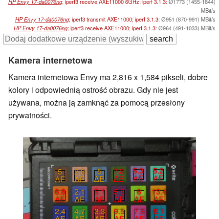
HP Envy 17-da0076ng
; iperf3 receive AXE11000 6GHz; iperf 3.1.3:
Ø1773 (1455-1844)
MBit/s
HP Envy 17-da0076ng
; iperf3 transmit AXE11000; iperf 3.1.3:
Ø951 (870-991) MBit/s
HP Envy 17-da0076ng
; iperf3 receive AXE11000; iperf 3.1.3:
Ø964 (491-1033) MBit/s
Kamera internetowa
Kamera internetowa Envy ma 2,816 x 1,584 pikseli, dobre
kolory i odpowiednią ostrość obrazu. Gdy nie jest
używana, można ją zamknąć za pomocą przesłony
prywatności.
5.3
5.2
5
7.3
5
2.8
∆E
∆E
∆E
∆E
∆E
∆E
6
13.4
5.1
5.8
6.8
2.1
∆E
∆E
∆E
∆E
∆E
∆E
3.3
9.5
7.8
8.1
2.4
4.7
∆E
∆E
∆E
∆E
∆E
∆E