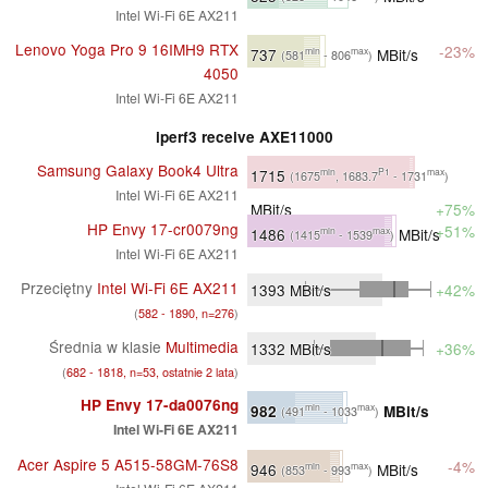
Intel Wi-Fi 6E AX211
Lenovo Yoga Pro 9 16IMH9 RTX
-23%
737
MBit/s
min
max
(581
- 806
)
4050
Intel Wi-Fi 6E AX211
iperf3 receive AXE11000
Samsung Galaxy Book4 Ultra
1715
min
P1
max
(1675
, 1683.7
- 1731
)
Intel Wi-Fi 6E AX211
MBit/s
+75%
HP Envy 17-cr0079ng
+51%
1486
MBit/s
min
max
(1415
- 1539
)
Intel Wi-Fi 6E AX211
Przeciętny
Intel Wi-Fi 6E AX211
1393
MBit/s
+42%
(
582 - 1890, n=276
)
Średnia w klasie
Multimedia
1332
MBit/s
+36%
(
682 - 1818, n=53, ostatnie 2 lata
)
HP Envy 17-da0076ng
982
MBit/s
min
max
(491
- 1033
)
Intel Wi-Fi 6E AX211
Acer Aspire 5 A515-58GM-76S8
-4%
946
MBit/s
min
max
(853
- 993
)