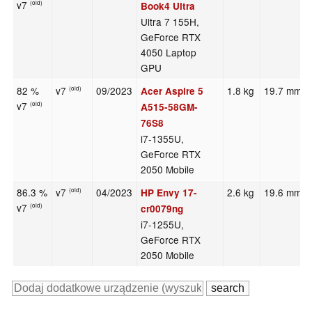
v7
(old)
Book4 Ultra
Ultra 7 155H,
GeForce RTX
4050 Laptop
GPU
82 %
v7
09/2023
1.8 kg
19.7 mm
Acer Aspire 5
(old)
v7
(old)
A515-58GM-
76S8
i7-1355U,
GeForce RTX
2050 Mobile
86.3 %
v7
04/2023
2.6 kg
19.6 mm
HP Envy 17-
(old)
v7
(old)
cr0079ng
i7-1255U,
GeForce RTX
2050 Mobile