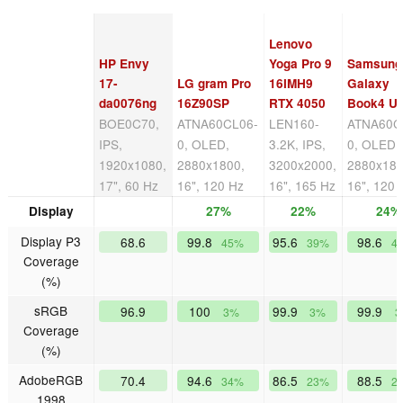
Lenovo
HP Envy
Yoga Pro 9
Samsung
17-
LG gram Pro
16IMH9
Galaxy
da0076ng
16Z90SP
RTX 4050
Book4 Ul
BOE0C70,
ATNA60CL06-
LEN160-
ATNA60C
IPS,
0, OLED,
3.2K, IPS,
0, OLED,
1920x1080,
2880x1800,
3200x2000,
2880x180
17", 60 Hz
16", 120 Hz
16", 165 Hz
16", 120 
Display
27%
22%
24%
Display P3
68.6
99.8
95.6
98.6
45%
39%
4
Coverage
(%)
sRGB
96.9
100
99.9
99.9
3%
3%
3
Coverage
(%)
AdobeRGB
70.4
94.6
86.5
88.5
34%
23%
2
1998