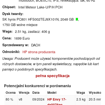
multitouch, BOE0C70, IPS, refleksująca: tak, 60 Hz
Chipset
Intel Meteor Lake-U/P/H PCH
Dysk twardy
SK hynix PC801 HFS002TEJ9X101N, 2048 GB
,
1750 GB wolne miejsce
Waga
2.51 kg, zasilacz: 406 g
Cena
1699 Euro
Sprzedawany w
DACH
Odnośniki
HP strona producenta
Uwaga: Producent może używać komponentów pochodzących od
różnych dostawców, w tym paneli wyświetlaczy, napędów lub kart
pamięci o podobnych specyfikacjach.
pełna specyfikacja
Potencjalni konkurenci w porównaniu
Ocena
Wersja
Data
Model
Waga
Wysokoś
80 %
v8
09/2024
2.5 kg
20.5 mm
HP Envy 17-
da0076ng