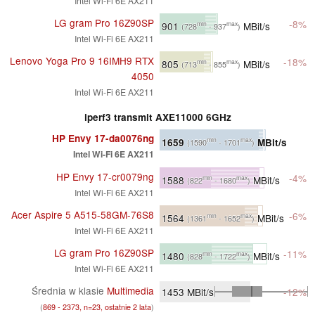
Intel Wi-Fi 6E AX211
LG gram Pro 16Z90SP
-8%
901
MBit/s
min
max
(728
- 937
)
Intel Wi-Fi 6E AX211
Lenovo Yoga Pro 9 16IMH9 RTX
-18%
805
MBit/s
min
max
(713
- 855
)
4050
Intel Wi-Fi 6E AX211
iperf3 transmit AXE11000 6GHz
HP Envy 17-da0076ng
1659
MBit/s
min
max
(1590
- 1701
)
Intel Wi-Fi 6E AX211
HP Envy 17-cr0079ng
-4%
1588
MBit/s
min
max
(822
- 1680
)
Intel Wi-Fi 6E AX211
Acer Aspire 5 A515-58GM-76S8
-6%
1564
MBit/s
min
max
(1361
- 1652
)
Intel Wi-Fi 6E AX211
LG gram Pro 16Z90SP
-11%
1480
MBit/s
min
max
(828
- 1722
)
Intel Wi-Fi 6E AX211
Średnia w klasie
Multimedia
1453
MBit/s
-12%
(
869 - 2373, n=23, ostatnie 2 lata
)