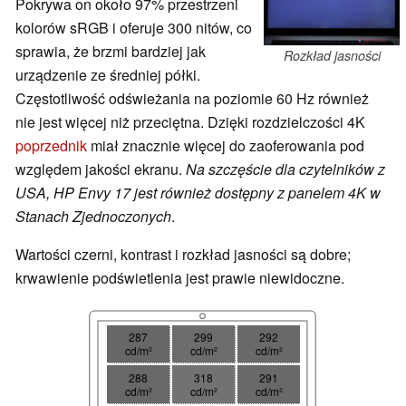
Pokrywa on około 97% przestrzeni
kolorów sRGB i oferuje 300 nitów, co
sprawia, że brzmi bardziej jak
Rozkład jasności
urządzenie ze średniej półki.
Częstotliwość odświeżania na poziomie 60 Hz również
nie jest więcej niż przeciętna. Dzięki rozdzielczości 4K
poprzednik
miał znacznie więcej do zaoferowania pod
względem jakości ekranu.
Na szczęście dla czytelników z
USA, HP Envy 17 jest również dostępny z panelem 4K w
Stanach Zjednoczonych
.
Wartości czerni, kontrast i rozkład jasności są dobre;
krwawienie podświetlenia jest prawie niewidoczne.
287
299
292
cd/m²
cd/m²
cd/m²
288
318
291
cd/m²
cd/m²
cd/m²