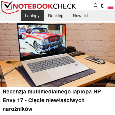
Laptopy
Rankingi
Nowinki
...
Biblioteka
Info
Szukajka recenzji
Recenzja multimedialnego laptopa HP
Envy 17 - Cięcie niewłaściwych
narożników