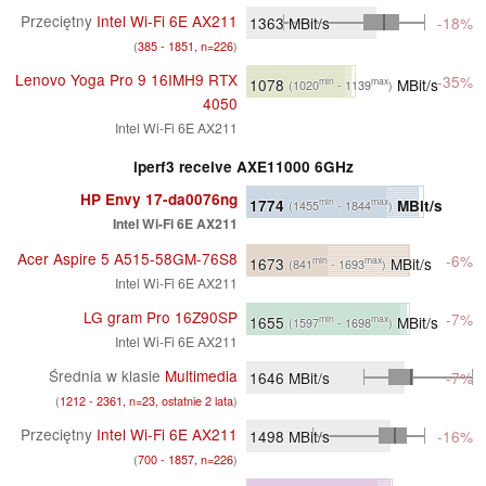
Przeciętny
Intel Wi-Fi 6E AX211
1363
MBit/s
-18%
(
385 - 1851, n=226
)
Lenovo Yoga Pro 9 16IMH9 RTX
-35%
1078
MBit/s
min
max
(1020
- 1139
)
4050
Intel Wi-Fi 6E AX211
iperf3 receive AXE11000 6GHz
HP Envy 17-da0076ng
1774
MBit/s
min
max
(1455
- 1844
)
Intel Wi-Fi 6E AX211
Acer Aspire 5 A515-58GM-76S8
-6%
1673
MBit/s
min
max
(841
- 1693
)
Intel Wi-Fi 6E AX211
LG gram Pro 16Z90SP
-7%
1655
MBit/s
min
max
(1597
- 1698
)
Intel Wi-Fi 6E AX211
Średnia w klasie
Multimedia
1646
MBit/s
-7%
(
1212 - 2361, n=23, ostatnie 2 lata
)
Przeciętny
Intel Wi-Fi 6E AX211
1498
MBit/s
-16%
(
700 - 1857, n=226
)