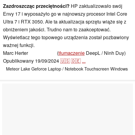
Zazdroszcząc przeciętności?
HP zaktualizowało swój
Envy 17 i wyposażyło go w najnowszy procesor Intel Core
Ultra 7 i RTX 3050. Ale ta aktualizacja sprzętu wiąże się z
obniżeniem jakości. Trudno nam to zaakceptować.
Wyświetlacz tego topowego urządzenia został pozbawiony
ważnej funkcji.
Marc Herter
(
tłumaczenie
DeepL / Ninh Duy)
,
👁
Marc Herter
Opublikowany
19/09/2024
🇺🇸
🇩🇪
...
Meteor Lake
Geforce
Laptop / Notebook
Touchscreen
Windows