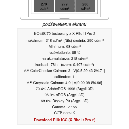
270
279
286
cd/m²
cd/m²
cd/m²
podświetlenie ekranu
BOE0C70 testowany z X-Rite i1Pro 2
maksimum: 318 cd/m² (Nits) średnia: 290 cd/m²
Minimum: 68 cd/m²
rozświetlenie: 85 %
na akumulatorze: 318 cd/m²
kontrast: 781:1 (czerń: 0.407 cd/m²)
ΔE ColorChecker Calman: 3 | ∀{0.5-29.43 Ø4.71}
calibrated: 1
ΔE Greyscale Calman: 4.9 | ∀{0.09-98 Ø4.96}
70.4% AdobeRGB 1998 (Argyll 3D)
96.9% sRGB (Argyll 3D)
68.6% Display P3 (Argyll 3D)
Gamma: 2.155
CCT: 6569 K
Download Plik ICC (X-Rite i1Pro 2)