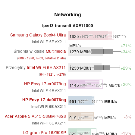
Networking
iperf3 transmit AXE11000
Samsung Galaxy Book4 Ultra
1625
min
P1
max
(1476
, 1476.87
- 1697
)
Intel Wi-Fi 6E AX211
MBit/s
+71%
Średnia w klasie
Multimedia
1279
MBit/s
+34%
(
606 - 1978, n=53, ostatnie 2 lata
)
Przeciętny
Intel Wi-Fi 6E AX211
1230
MBit/s
+29%
(
64 - 1921, n=276
)
HP Envy 17-cr0079ng
+20%
1145
MBit/s
min
max
(604
- 1286
)
Intel Wi-Fi 6E AX211
HP Envy 17-da0076ng
951
MBit/s
min
max
(870
- 991
)
Intel Wi-Fi 6E AX211
Acer Aspire 5 A515-58GM-76S8
-3%
919
MBit/s
min
max
(457
- 938
)
Intel Wi-Fi 6E AX211
LG gram Pro 16Z90SP
-13%
823
MBit/s
min
max
(328
- 1046
)