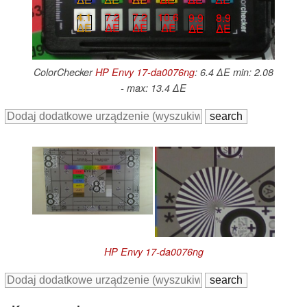
4.1
7.2
7.2
10.6
9.9
8.9
∆E
∆E
∆E
∆E
∆E
∆E
ColorChecker
HP Envy 17-da0076ng
: 6.4 ∆E min: 2.08
- max: 13.4 ∆E
HP Envy 17-da0076ng