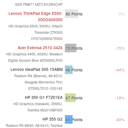
SSD PM871 MZ7LN128HCHP
Lenovo ThinkPad Edge E550-
82
Points
0%
20DGS00300
HD Graphics 5500, 5005U, Hitachi
Travelstar Z7K500
HTS725050A7E630
Acer Extensa 2510-34Z4
70
Points
-15%
HD Graphics 4400, 4030U, Western
Digital Scorpio Blue WD5000LPVX
Lenovo IdeaPad 305-15ABM
46
Points
-44%
Radeon R4 (Beema), A6-6310,
Seagate Momentus Thin
ST500LT012-1DG142
HP 350 G1 F7Z01EA
67
Points
-18%
HD Graphics (Haswell), 3558U,
Toshiba MQ01ABF050
HP 355 G2
49
Points
-40%
Radeon R5 M240, A8-6410, Toshiba