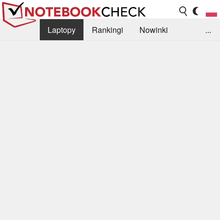
Laptopy
Rankingi
Nowinki
...
Biblioteka
Info
Szukajka recenzji