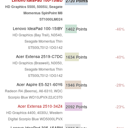
Lenovo IdeaPad 100-15IBD
2720
Points
HD Graphics 5500, 5005U, Seagate
Momentus SpinPoint M8
ST1000LM024
Lenovo IdeaPad 100-15IBY
1462
Points
-46%
HD Graphics (Bay Trail), N3540,
Seagate Momentus Thin
ST500LT012-1DG142
Acer Extensa 2519-C7DC
1634
Points
-40%
HD Graphics (Braswell), N3050,
Seagate Momentus Thin
ST500LT012-1DG142
Acer Aspire E5-521-60Y6
1946
Points
-28%
Radeon R4 (Beema), A6-6310, WDC
Scorpio Blue WD10JPVX-22JC3T0
Acer Extensa 2510-34Z4
2092
Points
-23%
HD Graphics 4400, 4030U, Western
Digital Scorpio Blue WD5000LPVX
Lenovo IdeaPad 305-15ABM