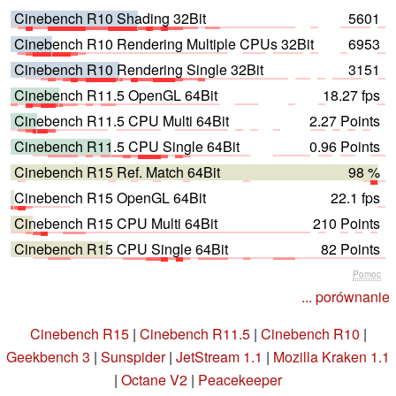
Cinebench R10 Shading 32Bit
5601
Cinebench R10 Rendering Multiple CPUs 32Bit
6953
Cinebench R10 Rendering Single 32Bit
3151
Cinebench R11.5 OpenGL 64Bit
18.27 fps
Cinebench R11.5 CPU Multi 64Bit
2.27 Points
Cinebench R11.5 CPU Single 64Bit
0.96 Points
Cinebench R15 Ref. Match 64Bit
98 %
Cinebench R15 OpenGL 64Bit
22.1 fps
Cinebench R15 CPU Multi 64Bit
210 Points
Cinebench R15 CPU Single 64Bit
82 Points
Pomoc
... porównanie
Cinebench R15
|
Cinebench R11.5
|
Cinebench R10
|
Geekbench 3
|
Sunspider
|
JetStream 1.1
|
Mozilla Kraken 1.1
|
Octane V2
|
Peacekeeper