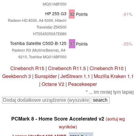
MQ01ABF050
HP 255 G3
32
Points
-61%
Radeon HD 8330, A4-5000, Hitachi
Travelstar Z5K500
HTS545050A7E680
Toshiba Satellite C50D-B-125
37
Points
-55%
Radeon R3 (Mullins/Beema), A4-
6210, Toshiba MQ01ABF050
Cinebench R15
|
Cinebench R11.5
|
Cinebench R10
|
Geekbench 3
|
Sunspider
|
JetStream 1.1
|
Mozilla Kraken 1.1
|
Octane V2
|
Peacekeeper
* ... im mniej tym lepiej
PCMark 8 - Home Score Accelerated v2
(sortuj wg
wyników)