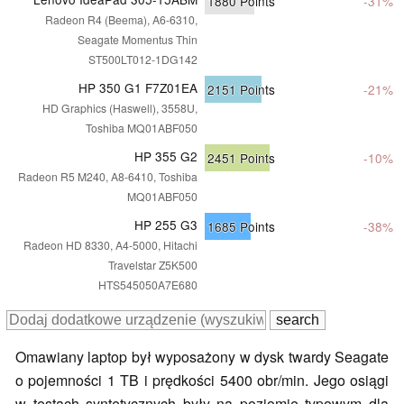
1880
Points
-31%
Radeon R4 (Beema), A6-6310,
Seagate Momentus Thin
ST500LT012-1DG142
HP 350 G1 F7Z01EA
2151
Points
-21%
HD Graphics (Haswell), 3558U,
Toshiba MQ01ABF050
HP 355 G2
2451
Points
-10%
Radeon R5 M240, A8-6410, Toshiba
MQ01ABF050
HP 255 G3
1685
Points
-38%
Radeon HD 8330, A4-5000, Hitachi
Travelstar Z5K500
HTS545050A7E680
Omawiany laptop był wyposażony w dysk twardy Seagate
o pojemności 1 TB i prędkości 5400 obr/min. Jego osiągi
w testach syntetycznych były na poziomie typowym dla