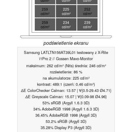
cd/m²
cd/m²
cd/m²
259
225
252
cd/m²
cd/m²
cd/m²
259
234
239
cd/m²
cd/m²
cd/m²
podświetlenie ekranu
Samsung LATLTN156AT39L01 testowany z X-Rite
i1Pro 2 // Gossen Mavo-Monitor
maksimum: 262 cd/m² (Nits) średnia: 246 cd/m²
rozświetlenie: 86 %
na akumulatorze: 225 cd/m²
kontrast: 489:1 (czerń: 0.46 cd/m²)
ΔE ColorChecker Calman: 13.57 | ∀{0.5-29.43 Ø4.71}
ΔE Greyscale Calman: 15.07 | ∀{0.09-98 Ø4.96}
53% sRGB (Argyll 1.6.3 3D)
34% AdobeRGB 1998 (Argyll 1.6.3 3D)
36.45% AdobeRGB 1998 (Argyll 3D)
53.2% sRGB (Argyll 3D)
35.28% Display P3 (Argyll 3D)