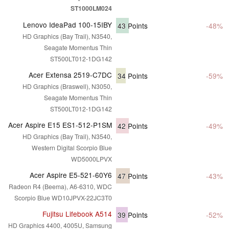
ST1000LM024
Lenovo IdeaPad 100-15IBY
43
Points
-48%
HD Graphics (Bay Trail), N3540,
Seagate Momentus Thin
ST500LT012-1DG142
Acer Extensa 2519-C7DC
34
Points
-59%
HD Graphics (Braswell), N3050,
Seagate Momentus Thin
ST500LT012-1DG142
Acer Aspire E15 ES1-512-P1SM
42
Points
-49%
HD Graphics (Bay Trail), N3540,
Western Digital Scorpio Blue
WD5000LPVX
Acer Aspire E5-521-60Y6
47
Points
-43%
Radeon R4 (Beema), A6-6310, WDC
Scorpio Blue WD10JPVX-22JC3T0
Fujitsu Lifebook A514
39
Points
-52%
HD Graphics 4400, 4005U, Samsung