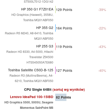
ST500LT012-1DG142
HP 350 G1 F7Z01EA
129
Points
-39%
HD Graphics (Haswell), 3558U,
Toshiba MQ01ABF050
HP 355 G2
164
Points
-22%
Radeon R5 M240, A8-6410, Toshiba
MQ01ABF050
HP 255 G3
119
Points
-43%
Radeon HD 8330, A4-5000, Hitachi
Travelstar Z5K500
HTS545050A7E680
Toshiba Satellite C50D-B-125
127
Points
-40%
Radeon R3 (Mullins/Beema), A4-
6210, Toshiba MQ01ABF050
CPU Single 64Bit
(sortuj wg wyników)
Lenovo IdeaPad 100-15IBD
82
Points
HD Graphics 5500, 5005U, Seagate
Momentus SpinPoint M8