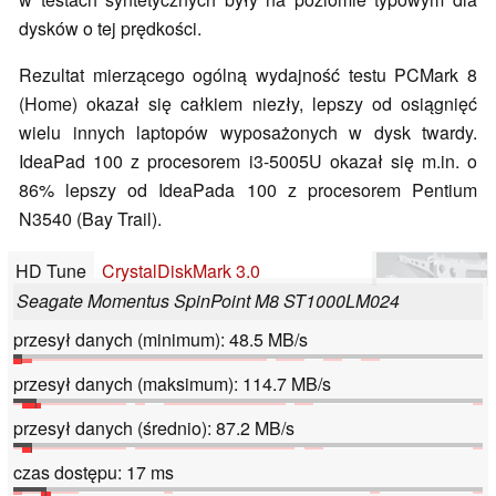
dysków o tej prędkości.
Rezultat mierzącego ogólną wydajność testu PCMark 8
(Home) okazał się całkiem niezły, lepszy od osiągnięć
wielu innych laptopów wyposażonych w dysk twardy.
IdeaPad 100 z procesorem i3-5005U okazał się m.in. o
86% lepszy od IdeaPada 100 z procesorem Pentium
N3540 (Bay Trail).
HD Tune
CrystalDiskMark 3.0
Seagate Momentus SpinPoint M8 ST1000LM024
przesył danych (minimum): 48.5 MB/s
przesył danych (maksimum): 114.7 MB/s
przesył danych (średnio): 87.2 MB/s
czas dostępu: 17 ms