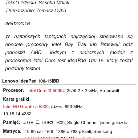
Tekst i zdjęcia: Sascha Mölck
Tłumaczenie: Tomasz Cyba
06/02/2016
W najtańszych laptopach najczęściej stosowane są
obecnie procesory Intel Bay Trail lub Braswell oraz
jednostki AMD. Jednym z nielicznych modeli z
procesorem Intel Core jest IdeaPad 100-15, który został
poddany testom.
Lenovo IdeaPad 100-15IBD
Procesor
Intel Core i3-5005U
2c/4t 2 x 2 GHz, Broadwell
Karta grafiki
Intel HD Graphics 5500
, rdzeń: 850 MHz,
10.18.14.4332
Pamięć
4 GB
, DDR3-1600, Single-Channel, jedno gniazdo
Matryca
15.60 cali 16:9, 1366 x 768 pikseli, Samsung