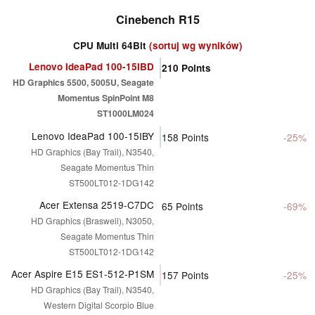
Cinebench R15
CPU Multi 64Bit
(sortuj wg wyników)
Lenovo IdeaPad 100-15IBD
210
Points
HD Graphics 5500, 5005U, Seagate
Momentus SpinPoint M8
ST1000LM024
Lenovo IdeaPad 100-15IBY
158
Points
-25%
HD Graphics (Bay Trail), N3540,
Seagate Momentus Thin
ST500LT012-1DG142
Acer Extensa 2519-C7DC
65
Points
-69%
HD Graphics (Braswell), N3050,
Seagate Momentus Thin
ST500LT012-1DG142
Acer Aspire E15 ES1-512-P1SM
157
Points
-25%
HD Graphics (Bay Trail), N3540,
Western Digital Scorpio Blue