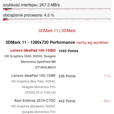
szybkość interfejsu: 267.3 MB/s
obciążenie procesora: 4.3 %
3DMark 11
|
3DMark
3DMark 11 - 1280x720 Performance
(sortuj wg wyników)
Lenovo IdeaPad 100-15IBD
1045
Points
HD Graphics 5500, 5005U, Seagate
Momentus SpinPoint M8
ST1000LM024
Lenovo IdeaPad 100-15IBY
238
Points
-77%
HD Graphics (Bay Trail), N3540,
Seagate Momentus Thin
ST500LT012-1DG142
Acer Extensa 2519-C7DC
442
Points
-58%
HD Graphics (Braswell), N3050,
Seagate Momentus Thin