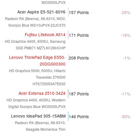
WD5000LPVX
Acer Aspire E5-521-60Y6
157
Points
-25%
Radeon R4 (Beema), A6-6310, WDC
Scorpio Blue WD10JPVX-22JC3T0
Fujitsu Lifebook A514
171
Points
-19%
HD Graphics 4400, 4005U, Samsung
SSD PM871 MZ7LN128HCHP
Lenovo ThinkPad Edge E550-
208
Points
-1%
20DGS00300
HD Graphics 5500, 5005U, Hitachi
Travelstar Z7K500
HTS725050A7E630
Acer Extensa 2510-34Z4
187
Points
-11%
HD Graphics 4400, 4030U, Western
Digital Scorpio Blue WD5000LPVX
Lenovo IdeaPad 305-15ABM
146
Points
-30%
Radeon R4 (Beema), A6-6310,
Seagate Momentus Thin