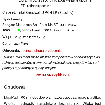
LATLTN156AT39L01, TN, podświetlanie diodami
LED, refleksująca: tak
Chipset
Intel Broadwell-U PCH-LP (Baseline)
Dysk twardy
Seagate Momentus SpinPoint M8 ST1000LM024,
1000 GB
, 5400 obr/min, 900 GB wolne miejsce
Waga
2 kg, zasilacz: 178 g
Cena
349 Euro
Odnośniki
Lenovo strona producenta
Uwaga: Producent może używać komponentów pochodzących od
różnych dostawców, w tym paneli wyświetlaczy, napędów lub kart
pamięci o podobnych specyfikacjach.
pełna specyfikacja
Obudowa
IdeaPad 100 ma obudowę z matowego, czarnego plastiku.
Wierzch jednostki zasadniczej jest szorstki. Wieko jest