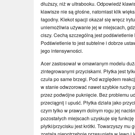
dłuższy, niż w ultrabooku. Odpowiedź klawi
klawisze nie są głośne, natomiast klik więks
łagodny. Klekot spacji okazał się wręcz irytu
uniemożliwia używanie jej w miejscach, g
ciszy. Cechą szczególną jest podświetlenie
Podświetlenie to jest subtelne i dobrze us
jego intensywności.
Acer zastosował w omawianym modelu dużą
zintegrowanymi przyciskami. Płytka jest tyl
czuła po same brzegi. Pod względem reakcji 
w stanie odwzorować nawet szybkie ruchy pa
przez podwójne puknięcie. Bez problemu ud
przeciągnij i upuść. Płytka działa jako przyc
czym tylko w prawym dolnym rogu jej naciś
pozostałych miejscach uzyskuje się funkcję 
płytki/przycisku jest krótki. Towarzyszy mu 
została niepotrzebnie przesunięta w lewo i