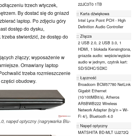
22JC3T0 1TB
odłączeniu trzech wtyczek,
nętrzem. By dostać się do gniazd
Karta dźwiękowa
Intel Lynx Point PCH - High
bierać laptop. Po zdjęciu góry
Definition Audio Controller
ast dostęp do dysku,
Złącza
 trzeba stwierdzić, że dostęp do
2 USB 2.0, 2 USB 3.0, 1
HDMI, 1 blokada Kensingtona,
gniazda audio: wejście/wyjście
jących złączy; wyposażenie w
audio w jednym, czytnik kart:
larniejsze. Omawiany laptop
SD/SDHC/SDXC
Pochwalić trzeba rozmieszczenie
Łączność
j części obudowy.
Broadcom BCM57780 NetLink
Gigabit Ethernet
(10/100MBit/s), Atheros
AR5BWB222 Wireless
Network Adapter (b/g/n = Wi-
Fi 4/), Bluetooth 4.0
.0, napęd optyczny (nagrywarka Blu-
Napęd optyczny
MATSHITA BD-MLT UJ272Q