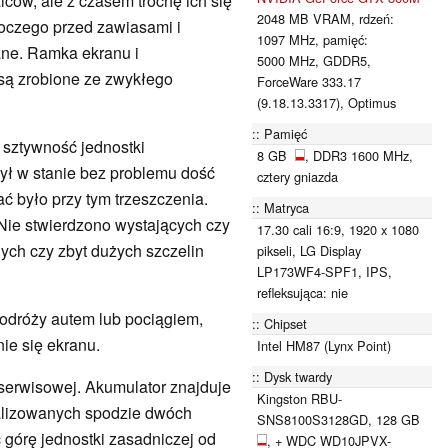
ców, ale z czasem trochę ich się
2048 MB VRAM, rdzeń:
boczego przed zawiasami i
1097 MHz, pamięć:
ane. Ramka ekranu i
5000 MHz, GDDR5,
 są zrobione ze zwykłego
ForceWare 333.17
(9.18.13.3317), Optimus
Pamięć
 sztywność jednostki
8 GB
, DDR3 1600 MHz,
był w stanie bez problemu dość
cztery gniazda
ć było przy tym trzeszczenia.
Matryca
Nie stwierdzono wystających czy
17.30 cali 16:9, 1920 x 1080
ych czy zbyt dużych szczelin
pikseli, LG Display
LP173WF4-SPF1, IPS,
refleksująca: nie
podróży autem lub pociągiem,
Chipset
ie się ekranu.
Intel HM87 (Lynx Point)
Dysk twardy
serwisowej. Akumulator znajduje
Kingston RBU-
alizowanych spodzie dwóch
SNS8100S3128GD, 128 GB
ć górę jednostki zasadniczej od
, + WDC WD10JPVX-