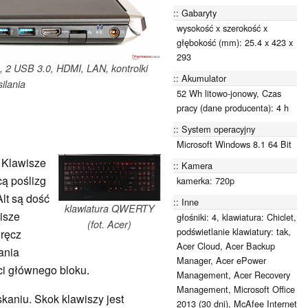
Gabaryty
wysokość x szerokość x
głębokość (mm): 25.4 x 423 x
293
o, 2 USB 3.0, HDMI, LAN, kontrolki
Akumulator
ilania
52 Wh litowo-jonowy, Czas
pracy (dane producenta): 4 h
System operacyjny
Microsoft Windows 8.1 64 Bit
. Klawisze
Kamera
cą poślizg
kamerka: 720p
Alt są dość
Inne
klawiatura QWERTY
isze
głośniki: 4, klawiatura: Chiclet,
(fot. Acer)
podświetlanie klawiatury: tak,
wręcz
Acer Cloud, Acer Backup
ania
Manager, Acer ePower
ci głównego bloku.
Management, Acer Recovery
Management, Microsoft Office
kaniu. Skok klawiszy jest
2013 (30 dni), McAfee Internet