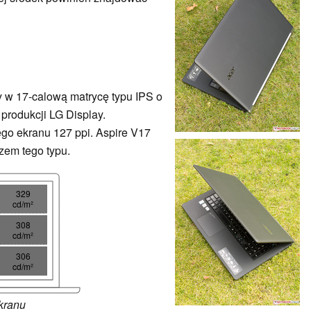
 w 17-calową matrycę typu IPS o
 produkcji LG Display.
ego ekranu 127 ppi. Aspire V17
zem tego typu.
329
cd/m²
308
cd/m²
306
cd/m²
kranu