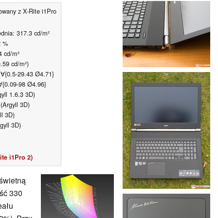
wany z X-Rite i1Pro
dnia: 317.3 cd/m²
2 %
4 cd/m²
0.59 cd/m²)
 ∀{0.5-29.43 Ø4.71}
∀{0.09-98 Ø4.96}
ll 1.6.3 3D)
Argyll 3D)
l 3D)
gyll 3D)
te i1Pro 2)
świetną
ość 330
eału