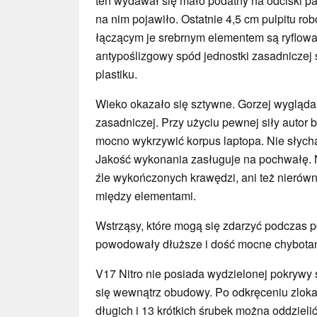
ten wydawał się mało podatny na odciski pal
na nim pojawiło. Ostatnie 4,5 cm pulpitu ro
łączącym je srebrnym elementem są ryflow
antypoślizgowy spód jednostki zasadniczej
plastiku.
Wieko okazało się sztywne. Gorzej wygląda
zasadniczej. Przy użyciu pewnej siły autor 
mocno wykrzywić korpus laptopa. Nie słycha
Jakość wykonania zasługuje na pochwałę. 
źle wykończonych krawędzi, ani też nierówn
między elementami.
Wstrząsy, które mogą się zdarzyć podczas 
powodowały dłuższe i dość mocne chybotan
V17 Nitro nie posiada wydzielonej pokrywy 
się wewnątrz obudowy. Po odkręceniu zlok
długich i 13 krótkich śrubek można oddzieli