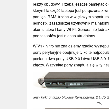
reszty obudowy. Trzeba jeszcze pamiętać o 
którymi ta część laptopa jest połączona z w
pamięci RAM, trzeba w większym stopniu roz
jednostki zasadniczej użytkownik ma natomi
akumulatora i karty Wi-Fi. Generalnie jednak
podzespołów jest mocno utrudniony.
W V17 Nitro nie znajdziemy rzadko występu
porty peryferyjne obejmuje tylko te najpopu
posiada dwa porty USB 2.0 i dwa USB 3.0. 
złączy. Wszystkie porty znajdują się w tylne
lewy bok: gniazdo blokady Kensingtona, 2 USB 2
ray)