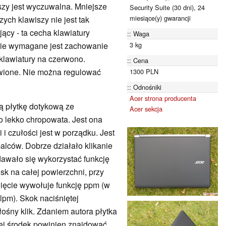
szy jest wyczuwalna. Mniejsze
Security Suite (30 dni), 24
miesiące(y) gwarancji
zych klawiszy nie jest tak
jący - ta cecha klawiatury
Waga
3 kg
dzie wymagane jest zachowanie
 klawiatury na czerwono.
Cena
tawione. Nie można regulować
1300 PLN
Odnośniki
Acer strona producenta
 płytkę dotykową ze
Acer sekcja
ko lekko chropowata. Jest ona
i czułości jest w porządku. Jest
lców. Dobrze działało klikanie
awało się wykorzystać funkcję
isk na całej powierzchni, przy
nięcie wywołuje funkcję ppm (w
lpm). Skok naciśniętej
głośny klik. Zdaniem autora płytka
 jej środek powinien znajdować