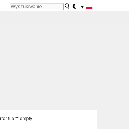
▼
rror file "" empty