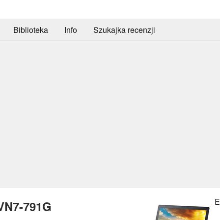
Biblioteka
Info
Szukajka recenzji
E
 VN7-791G