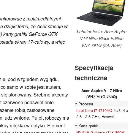
konkurować z multimedialnymi
e dzięki temu, że Acer stosuje w
bohater testu: Acer Aspire
) karty grafiki GeForce GTX
V17 Nitro Black Edition
siada ekran 17-calowy, a więc
VN7-791G (fot. Acer)
Specyfikacja
techniczna
mniej pod względem wyglądu.
co samo w sobie jest atutem,
Acer Aspire V 17 Nitro
 się stonowany. Srebrne akcenty
(VN7-791G-759Q)
t czerwone podświetlenie
Procesor
rażenie robią zastosowane
Intel Core i7-4710HQ
4c/8t 4 x
2.5 - 3.5 GHz, Haswell
ani udziwnione. Pulpit roboczy ma
jakby miękka w dotyku. Element
Karta grafiki
NVIDIA GeForce GTX 860M
-