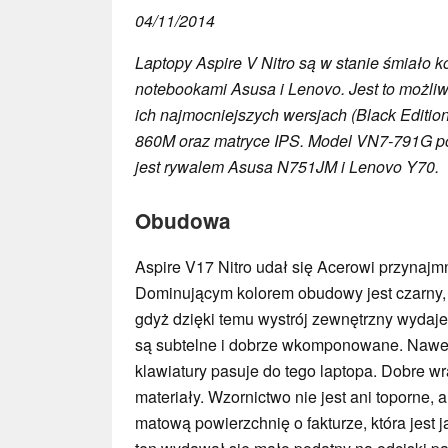
04/11/2014
Laptopy Aspire V Nitro są w stanie śmiało 
notebookami Asusa i Lenovo. Jest to możliw
ich najmocniejszych wersjach (Black Edition
860M oraz matryce IPS. Model VN7-791G po
jest rywalem Asusa N751JM i Lenovo Y70.
Obudowa
Aspire V17 Nitro udał się Acerowi przynaj
Dominującym kolorem obudowy jest czarny, 
gdyż dzięki temu wystrój zewnętrzny wydaje
są subtelne i dobrze wkomponowane. Nawe
klawiatury pasuje do tego laptopa. Dobre w
materiały. Wzornictwo nie jest ani toporne, 
matową powierzchnię o fakturze, która jest 