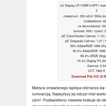
LG Display LP173WF4-SPF1 testo
2
maksimum: 330 cd/m² (Nits) śre
rozświetlenie: 9
na akumulatorze: 33
kontrast: 559:1 (czerń: 
ΔE ColorChecker Calman: 7.19 |
ΔE Greyscale Calman: 7.27 | 
59% AdobeRGB 1998 (Argy
65.3% AdobeRGB 1998 (
89.4% sRGB (Argyl
70.3% Display P3 (Ar
Gamma: 2.54
CCT: 7962 K
Download Plik ICC (X-Ri
Matryca omawianego laptopa odznacza się 
luminancją. Najwyższy jej odczyt miał wart
cd/m². Podświetleniu niewiele brakuje do id