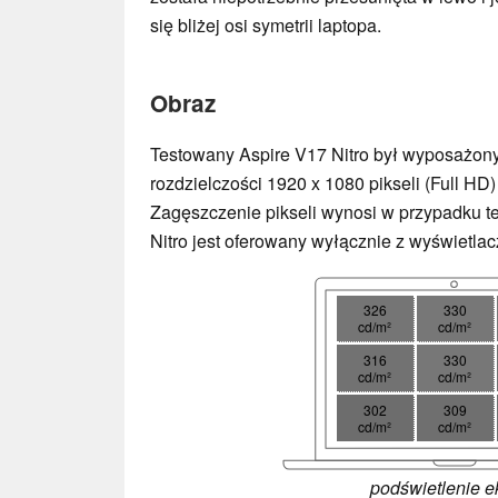
się bliżej osi symetrii laptopa.
Obraz
Testowany Aspire V17 Nitro był wyposażony
rozdzielczości 1920 x 1080 pikseli (Full HD)
Zagęszczenie pikseli wynosi w przypadku t
Nitro jest oferowany wyłącznie z wyświetlac
326
330
cd/m²
cd/m²
316
330
cd/m²
cd/m²
302
309
cd/m²
cd/m²
podświetlenie e