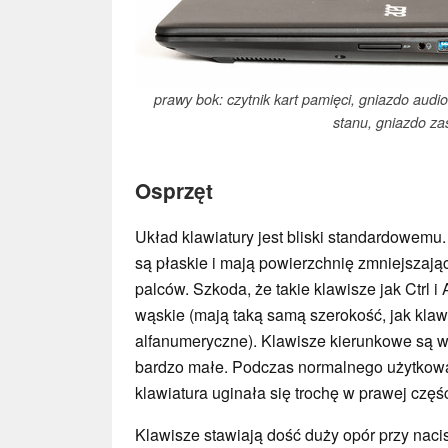
prawy bok: czytnik kart pamięci, gniazdo audi
stanu, gniazdo zas
Osprzęt
Układ klawiatury jest bliski standardowemu
są płaskie i mają powierzchnię zmniejszają
palców. Szkoda, że takie klawisze jak Ctrl i 
wąskie (mają taką samą szerokość, jak klaw
alfanumeryczne). Klawisze kierunkowe są 
bardzo małe. Podczas normalnego użytkow
klawiatura uginała się trochę w prawej częś
Klawisze stawiają dość duży opór przy nacis