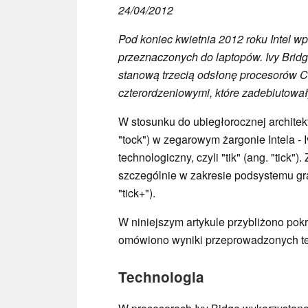
24/04/2012
Pod koniec kwietnia 2012 roku Intel 
przeznaczonych do laptopów. Ivy Bridg
stanową trzecią odsłonę procesorów Co
czterordzeniowymi, które zadebiutował
W stosunku do ubiegłorocznej architekt
"tock") w zegarowym żargonie Intela - 
technologiczny, czyli "tik" (ang. "tick
szczególnie w zakresie podsystemu graf
"tick+").
W niniejszym artykule przybliżono pokr
omówiono wyniki przeprowadzonych te
Technologia