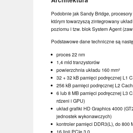
Podobnie jak Sandy Bridge, procesory
którym towarzyszą zintegrowany układ 
poziomu i tzw. blok System Agent (zawie
Podstawowe dane techniczne są nastę
proces 22 nm
1,4 mld tranzystorów
powierzchnia układu 160 mm²
32 + 32 kB pamięci podręcznej L1 C
256 kB pamięci podręcznej L2 Cach
6 lub 8 MB pamięci podręcznej L3 C
rdzeni i GPU)
układ grafiki HD Graphics 4000 (GT2
jednostek wykonawczych)
kontroler pamięci DDR3(L), do 800
16 linii PCIe 3.0