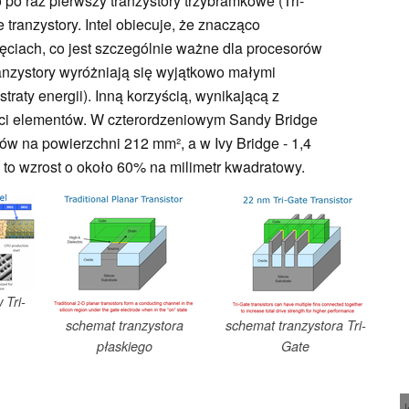
po raz pierwszy tranzystory trzybramkowe (Tri-
e tranzystory. Intel obiecuje, że znacząco
ęciach, co jest szczególnie ważne dla procesorów
nzystory wyróżniają się wyjątkowo małymi
raty energii). Inną korzyścią, wynikającą z
ości elementów. W czterordzeniowym Sandy Bridge
ów na powierzchni 212 mm², a w Ivy Bridge - 1,4
to wzrost o około 60% na milimetr kwadratowy.
 Tri-
schemat tranzystora
schemat tranzystora Tri-
płaskiego
Gate