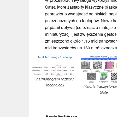
W procesorach Ivy Bidge wykorzystano 
Gate), które zastąpiły klasyczne płaski
poprawiono wydajność na niskich napi
przeznaczonych do laptopów. Nowe tra
prądami upływu (co oznacza mniejsze st
miniaturyzacji, jest zwiększenie gęst
zmieszczono około 1,16 mld tranzystor
mld tranzystorów na 160 mm²; oznacza 
harmonogram rozwoju
technologii
historia tranzystorów
Gate
Architektura