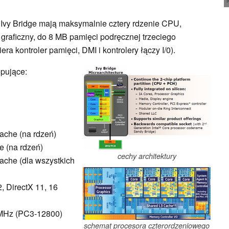
 Ivy Bridge mają maksymalnie cztery rdzenie CPU,
graficzny, do 8 MB pamięci podręcznej trzeciego
ra kontroler pamięci, DMI i kontrolery łączy I/0).
pujące:
ache (na rdzeń)
e (na rdzeń)
cechy architektury
ache (dla wszystkich
, DirectX 11, 16
 MHz (PC3-12800)
schemat procesora czterordzeniowego