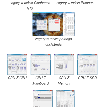
zegary w teście Cinebench
zegary w teście Prime95
R15
zegary w teście pełnego
obciążenia
CPU-Z CPU
CPU-Z
CPU-Z
CPU-Z SPD
Mainboard
Memory