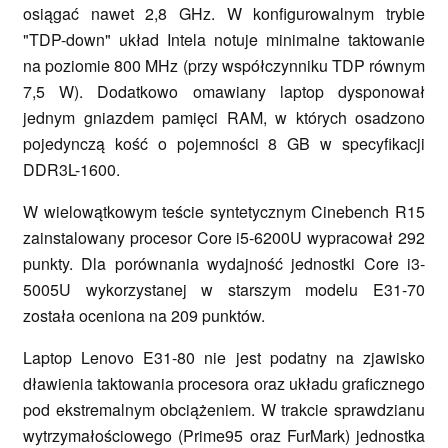
osiągać nawet 2,8 GHz. W konfigurowalnym trybie
"TDP-down" układ Intela notuje minimalne taktowanie
na poziomie 800 MHz (przy współczynniku TDP równym
7,5 W). Dodatkowo omawiany laptop dysponował
jednym gniazdem pamięci RAM, w których osadzono
pojedynczą kość o pojemności 8 GB w specyfikacji
DDR3L-1600.
W wielowątkowym teście syntetycznym Cinebench R15
zainstalowany procesor Core i5-6200U wypracował 292
punkty. Dla porównania wydajność jednostki Core i3-
5005U wykorzystanej w starszym modelu E31-70
została oceniona na 209 punktów.
Laptop Lenovo E31-80 nie jest podatny na zjawisko
dławienia taktowania procesora oraz układu graficznego
pod ekstremalnym obciążeniem. W trakcie sprawdzianu
wytrzymałościowego (Prime95 oraz FurMark) jednostka