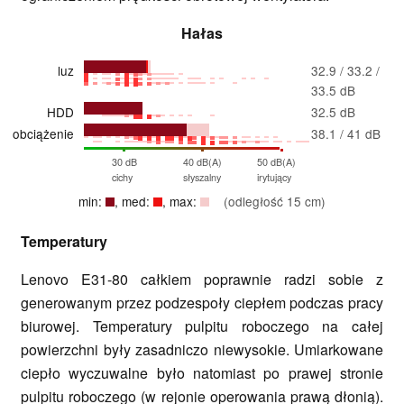
Hałas
luz
32.9 / 33.2 /
33.5 dB
HDD
32.5 dB
obciążenie
38.1 / 41 dB
30 dB
40 dB(A)
50 dB(A)
cichy
słyszalny
irytujący
min:
, med:
, max:
(odległość 15 cm)
Temperatury
Lenovo E31-80 całkiem poprawnie radzi sobie z
generowanym przez podzespoły ciepłem podczas pracy
biurowej. Temperatury pulpitu roboczego na całej
powierzchni były zasadniczo niewysokie. Umiarkowane
ciepło wyczuwalne było natomiast po prawej stronie
pulpitu roboczego (w rejonie operowania prawą dłonią).