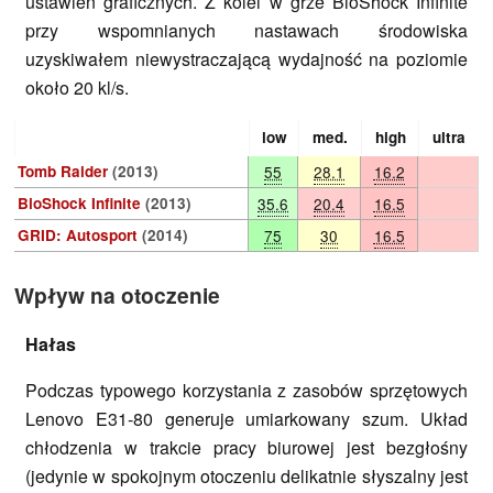
ustawień graficznych. Z kolei w grze BioShock Infinite
przy wspomnianych nastawach środowiska
uzyskiwałem niewystraczającą wydajność na poziomie
około 20 kl/s.
low
med.
high
ultra
Tomb Raider
(2013)
55
28.1
16.2
BioShock Infinite
(2013)
35.6
20.4
16.5
GRID: Autosport
(2014)
75
30
16.5
Wpływ na otoczenie
Hałas
Podczas typowego korzystania z zasobów sprzętowych
Lenovo E31-80 generuje umiarkowany szum. Układ
chłodzenia w trakcie pracy biurowej jest bezgłośny
(jedynie w spokojnym otoczeniu delikatnie słyszalny jest