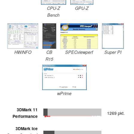
CPU-Z
GPU-Z
Bench
HWiNFO
CB
SPECviewperf
Super PI
R15
wPrime
3DMark 11
1269 pkt.
Performance
3DMark Ice