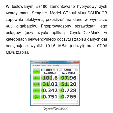
W testowanym E31­80 zamontowano hybrydowy dysk
twardy marki Seagate. Model ST500LM000­SSHD­8GB
zapewnia efektywną przestrzeń na dane w wymiarze
465 gigabajtów. Przeprowadzony sprawdzian jego
osiągów (przy użyciu aplikacji CrystalDiskMark) w
kategoriach sekwencyjnego odczytu i zapisu danych dał
następujące wyniki: 101,6 MB/s (odczyt) oraz 97,96
MB/s (zapis).
CrystalDiskMark