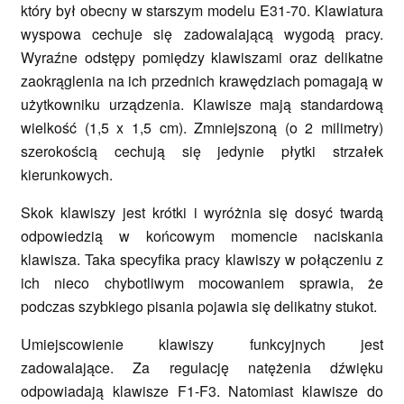
który był obecny w starszym modelu E31-70. Klawiatura
wyspowa cechuje się zadowalającą wygodą pracy.
Wyraźne odstępy pomiędzy klawiszami oraz delikatne
zaokrąglenia na ich przednich krawędziach pomagają w
użytkowniku urządzenia. Klawisze mają standardową
wielkość (1,5 x 1,5 cm). Zmniejszoną (o 2 milimetry)
szerokością cechują się jedynie płytki strzałek
kierunkowych.
Skok klawiszy jest krótki i wyróżnia się dosyć twardą
odpowiedzią w końcowym momencie naciskania
klawisza. Taka specyfika pracy klawiszy w połączeniu z
ich nieco chybotliwym mocowaniem sprawia, że
podczas szybkiego pisania pojawia się delikatny stukot.
Umiejscowienie klawiszy funkcyjnych jest
zadowalające. Za regulację natężenia dźwięku
odpowiadają klawisze F1-F3. Natomiast klawisze do