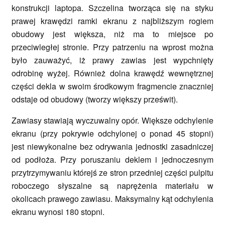
konstrukcji laptopa. Szczelina tworząca się na styku
prawej krawędzi ramki ekranu z najbliższym rogiem
obudowy jest większa, niż ma to miejsce po
przeciwległej stronie. Przy patrzeniu na wprost można
było zauważyć, iż prawy zawias jest wypchnięty
odrobinę wyżej. Również dolna krawędź wewnętrznej
części dekla w swoim środkowym fragmencie znaczniej
odstaje od obudowy (tworzy większy prześwit).
Zawiasy stawiają wyczuwalny opór. Większe odchylenie
ekranu (przy pokrywie odchylonej o ponad 45 stopni)
jest niewykonalne bez odrywania jednostki zasadniczej
od podłoża. Przy poruszaniu deklem i jednoczesnym
przytrzymywaniu którejś ze stron przedniej części pulpitu
roboczego słyszalne są naprężenia materiału w
okolicach prawego zawiasu. Maksymalny kąt odchylenia
ekranu wynosi 180 stopni.