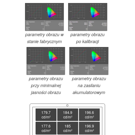
parametry obrazu w
parametry obrazu
stanie fabrycznym
po kalibracji
parametry obrazu
parametry obrazu
przy minimalnej
na zasilaniu
jasności obrazu
akumulatorowym
179.7
184.9
196.6
cd/m²
cd/m²
cd/m²
177.6
185
196.9
cd/m²
cd/m²
cd/m²