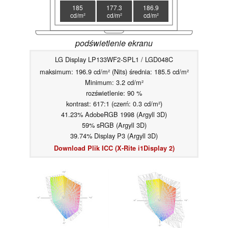
185
177.3
186.9
cd/m²
cd/m²
cd/m²
podświetlenie ekranu
LG Display LP133WF2-SPL1 / LGD048C
maksimum: 196.9 cd/m² (Nits) średnia: 185.5 cd/m²
Minimum: 3.2 cd/m²
rozświetlenie: 90 %
kontrast: 617:1 (czerń: 0.3 cd/m²)
41.23% AdobeRGB 1998 (Argyll 3D)
59% sRGB (Argyll 3D)
39.74% Display P3 (Argyll 3D)
Download Plik ICC (X-Rite i1Display 2)