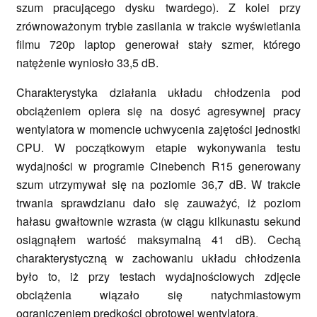
szum pracującego dysku twardego). Z kolei przy
zrównoważonym trybie zasilania w trakcie wyświetlania
filmu 720p laptop generował stały szmer, którego
natężenie wyniosło 33,5 dB.
Charakterystyka działania układu chłodzenia pod
obciążeniem opiera się na dosyć agresywnej pracy
wentylatora w momencie uchwycenia zajętości jednostki
CPU. W początkowym etapie wykonywania testu
wydajności w programie Cinebench R15 generowany
szum utrzymywał się na poziomie 36,7 dB. W trakcie
trwania sprawdzianu dało się zauważyć, iż poziom
hałasu gwałtownie wzrasta (w ciągu kilkunastu sekund
osiągnąłem wartość maksymalną 41 dB). Cechą
charakterystyczną w zachowaniu układu chłodzenia
było to, iż przy testach wydajnościowych zdjęcie
obciążenia wiązało się natychmiastowym
ograniczeniem prędkości obrotowej wentylatora.