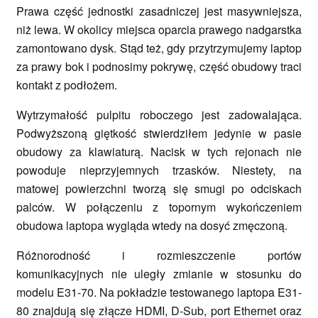
Prawa część jednostki zasadniczej jest masywniejsza,
niż lewa. W okolicy miejsca oparcia prawego nadgarstka
zamontowano dysk. Stąd też, gdy przytrzymujemy laptop
za prawy bok i podnosimy pokrywę, część obudowy traci
kontakt z podłożem.
Wytrzymałość pulpitu roboczego jest zadowalająca.
Podwyższoną giętkość stwierdziłem jedynie w pasie
obudowy za klawiaturą. Nacisk w tych rejonach nie
powoduje nieprzyjemnych trzasków. Niestety, na
matowej powierzchni tworzą się smugi po odciskach
palców. W połączeniu z topornym wykończeniem
obudowa laptopa wygląda wtedy na dosyć zmęczoną.
Różnorodność i rozmieszczenie portów
komunikacyjnych nie uległy zmianie w stosunku do
modelu E31-70. Na pokładzie testowanego laptopa E31-
80 znajdują się złącze HDMI, D-Sub, port Ethernet oraz