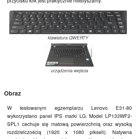
przycisku klik jest praktycznie niesłyszalny.
klawiatura QWERTY
urządzenia wejścia
Obraz
W testowanym egzemplarzu Lenovo E31-80
wykorzystano panel IPS marki LG. Model LP133WF2-
SPL1 cechuje się matową powierzchnią oraz wysoką
rozdzielczością (1920 x 1080 pikseli). Natywna