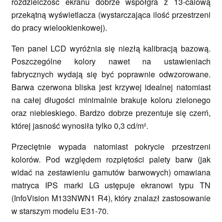
rozdzielczość ekranu dobrze współgra z 13-calową
przekątną wyświetlacza (wystarczająca ilość przestrzeni
do pracy wielookienkowej).
Ten panel LCD wyróżnia się niezłą kalibracją bazową.
Poszczególne kolory nawet na ustawieniach
fabrycznych wydają się być poprawnie odwzorowane.
Barwa czerwona bliska jest krzywej idealnej natomiast
na całej długości minimalnie brakuje koloru zielonego
oraz niebieskiego. Bardzo dobrze prezentuje się czerń,
której jasność wynosiła tylko 0,3 cd/m².
Przeciętnie wypada natomiast pokrycie przestrzeni
kolorów. Pod względem rozpiętości palety barw (jak
widać na zestawieniu gamutów barwowych) omawiana
matryca IPS marki LG ustępuje ekranowi typu TN
(InfoVision M133NWN1 R4), który znalazł zastosowanie
w starszym modelu E31-70.