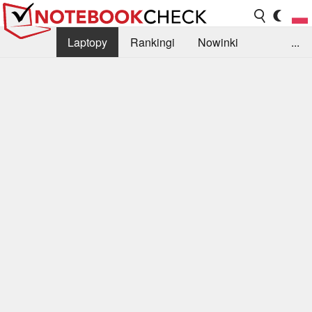
Laptopy
Rankingi
Nowinki
...
Biblioteka
Info
Szukajka recenzji