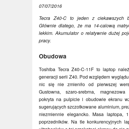
07/07/2016
Tecra Z40-C to jeden z ciekawszych b
Głównie dlatego, że ma 14-calową matry
lekkim. Akumulator o relatywnie dużej po
pracy.
Obudowa
Toshiba Tecra Z40-C-11F to laptop nale
generacji serii Z40. Pod względem wyglądu
nic się nie zmieniło od pierwszej wers
Gustowna, szaro-srebrna, magnezowa
pokryta na pulpicie i obudowie ekranu wz
sugerujących szczotkowane aluminium, prez
niezmiennie elegancko. Masa laptopa, 1
poprzedników. Na tle konkurencyjnych la