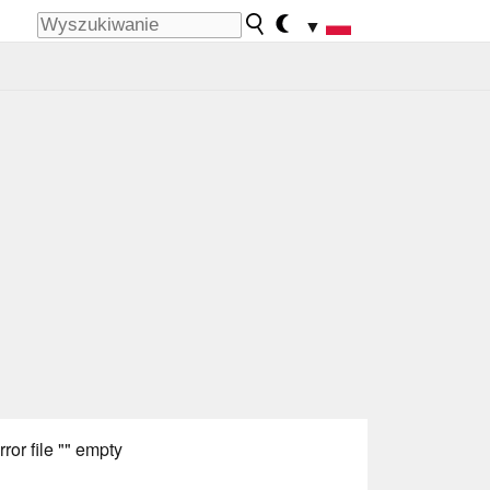
▼
rror file "" empty