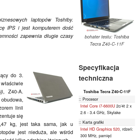
iznesowych laptopów Toshiby.
cę IPS i jest komputerem dość
jemności zapewnia długie czasy
bohater testu: Toshiba
Tecra Z40-C-11F
Specyfikacja
żący do 3.
techniczna
 właściwie
ji, Z40-A.
Toshiba Tecra Z40-C-11F
Procesor
 obudowa,
Intel Core i7-6600U
2c/4t 2 x
orem linii
2.6 - 3.4 GHz, Skylake
entuje się
Karta grafiki
,47 kg, jest taka sama, jak u
Intel HD Graphics 520
, rdzeń:
ptopów jest nieduża, ale wśród
300 MHz, pamięć