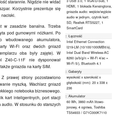
3 USB 3.0, 1 VGA/D-Sub, 1
ść starannie. Nigdzie nie widać
HDMI, 1 blokada Kensingtona,
szpar. Korzystnie prezentuje się
gniazda audio: wejście/wyjście
 naciski.
audio w jednym, czytnik kart:
SD, Realtek RTS5227, 1
st w zasadzie banalna. Trzeba
SmartCard
kryta pod gumowymi nóżkami. Po
Łączność
do wbudowanego akumulatora,
Intel Ethernet Connection
karty Wi-Fi oraz dwóch gniazd
I219-LM (10/100/1000MBit/s),
Intel Dual Band Wireless-AC
emplarzu oba były zajęte). W
8260 (a/b/g/n = Wi-Fi 4/ac =
el Z40-C-11F nie dysponował
Wi-Fi 5/), Bluetooth 4.1
że gniazda na karty SIM.
Gabaryty
 Z prawej strony pozostawiono
wysokość x szerokość x
głębokość (mm): 20 x 338 x
wanie myszką. Wachlarz gniazd
236
ekkiego notebooka biznesowego.
Akumulator
kart inteligentnych, port stacji
60 Wh, 3860 mAh litowo-
a audio. W stosunku do starszych
jonowy, 4 ogniwa, Toshiba
TS54933 / G71C000K7110