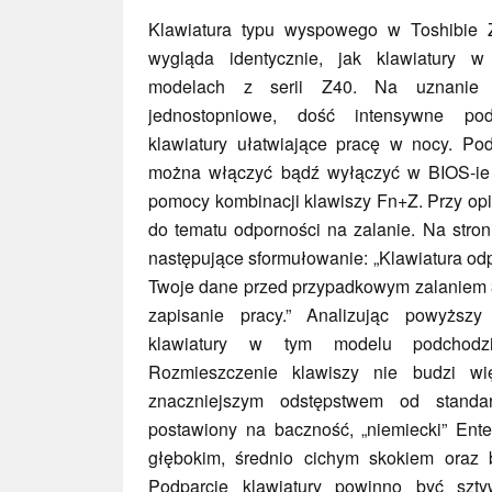
Klawiatura typu wyspowego w Toshibie 
wygląda identycznie, jak klawiatury w 
modelach z serii Z40. Na uznanie 
jednostopniowe, dość intensywne podś
klawiatury ułatwiające pracę w nocy. Pod
można włączyć bądź wyłączyć w BIOS-ie 
pomocy kombinacji klawiszy Fn+Z. Przy opis
do tematu odporności na zalanie. Na stro
następujące sformułowanie: „Klawiatura od
Twoje dane przed przypadkowym zalaniem 30
zapisanie pracy.” Analizując powyższy
klawiatury w tym modelu podchodzi
Rozmieszczenie klawiszy nie budzi wię
znaczniejszym odstępstwem od standa
postawiony na baczność, „niemiecki” Ente
głębokim, średnio cichym skokiem oraz 
Podparcie klawiatury powinno być szty