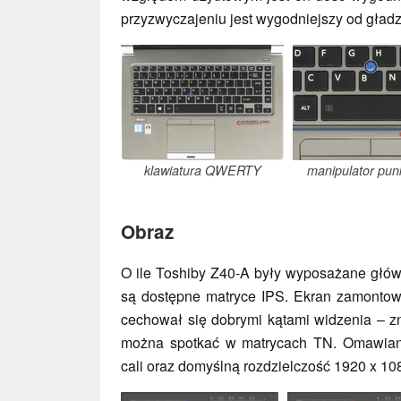
przyzwyczajeniu jest wygodniejszy od gładz
klawiatura QWERTY
manipulator pun
Obraz
O ile Toshiby Z40-A były wyposażane głów
są dostępne matryce IPS. Ekran zamonto
cechował się dobrymi kątami widzenia – zn
można spotkać w matrycach TN. Omawian
cali oraz domyślną rozdzielczość 1920 x 108