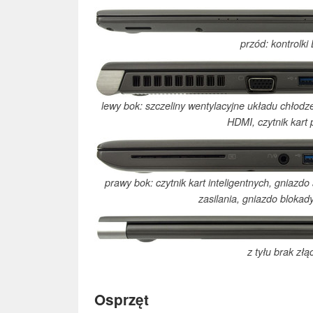
przód: kontrolki
lewy bok: szczeliny wentylacyjne układu chłod
HDMI, czytnik kart 
prawy bok: czytnik kart inteligentnych, gniazd
zasilania, gniazdo blokad
z tyłu brak złą
Osprzęt