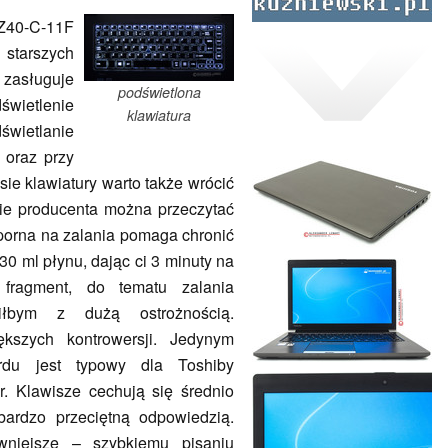
Z40-C-11F
starszych
zasługuje
podświetlona
wietlenie
klawiatura
świetlanie
oraz przy
ie klawiatury warto także wrócić
nie producenta można przeczytać
porna na zalania pomaga chronić
 ml płynu, dając ci 3 minuty na
 fragment, do tematu zalania
łbym z dużą ostrożnością.
kszych kontrowersji. Jedynym
rdu jest typowy dla Toshiby
r. Klawisze cechują się średnio
bardzo przeciętną odpowiedzią.
wniejsze – szybkiemu pisaniu