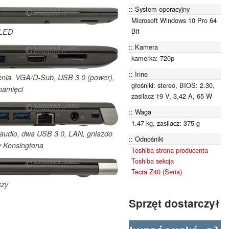
System operacyjny
Microsoft Windows 10 Pro 64
Bit
 LED
Kamera
kamerka: 720p
Inne
zenia, VGA/D-Sub, USB 3.0 (power),
głośniki: stereo, BIOS: 2.30,
pamięci
zasilacz 19 V, 3,42 A, 65 W
Waga
1.47 kg, zasilacz: 375 g
o audio, dwa USB 3.0, LAN, gniazdo
Odnośniki
y Kensingtona
Toshiba strona producenta
Toshiba sekcja
Tecra Z40 (Seria)
czy
Sprzęt dostarczył