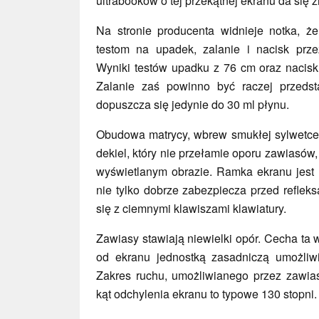
ultrabooków o tej przekątnej ekranu da się z
Na stronie producenta widnieje notka, 
testom na upadek, zalanie i nacisk przez
Wyniki testów upadku z 76 cm oraz nacisk
Zalanie zaś powinno być raczej przedst
dopuszcza się jedynie do 30 ml płynu.
Obudowa matrycy, wbrew smukłej sylwetce, 
dekiel, który nie przełamie oporu zawiasó
wyświetlanym obrazie. Ramka ekranu jest 
nie tylko dobrze zabezpiecza przed reflek
się z ciemnymi klawiszami klawiatury.
Zawiasy stawiają niewielki opór. Cecha ta 
od ekranu jednostką zasadniczą umożliwi
Zakres ruchu, umożliwianego przez zawias
kąt odchylenia ekranu to typowe 130 stopni.