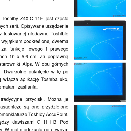
 Toshiby Z40-C-11F, jest często
nych serii. Opisywane urządzenie
 w testowanej niedawno Toshibie
 wyjątkiem podkreślonej dwiema
j za funkcje lewego i prawego
arach 10 x 5,6 cm. Za poprawną
sterowniki Alps. W obu górnych
i. Dwukrotne puknięcie w tę po
j włącza aplikację Toshiba eko,
ematami zasilania.
radycyjne przyciski. Można je
zasadniczo są one przydzielone
menklaturze Toshiby AccuPoint.
ędzy klawiszami G, H i B. Pod
ny. W moim odczuciu po pewnym