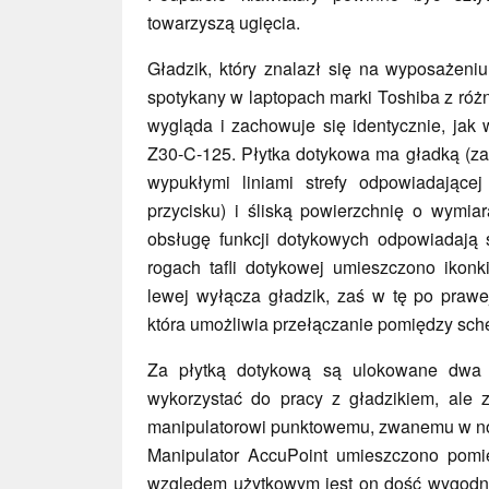
towarzyszą ugięcia.
Gładzik, który znalazł się na wyposażeniu
spotykany w laptopach marki Toshiba z róż
wygląda i zachowuje się identycznie, jak
Z30-C-125. Płytka dotykowa ma gładką (za
wypukłymi liniami strefy odpowiadające
przycisku) i śliską powierzchnię o wymi
obsługę funkcji dotykowych odpowiadają 
rogach tafli dotykowej umieszczono ikonk
lewej wyłącza gładzik, zaś w tę po prawe
która umożliwia przełączanie pomiędzy sch
Za płytką dotykową są ulokowane dwa t
wykorzystać do pracy z gładzikiem, ale 
manipulatorowi punktowemu, zwanemu w no
Manipulator AccuPoint umieszczono pomi
względem użytkowym jest on dość wygod