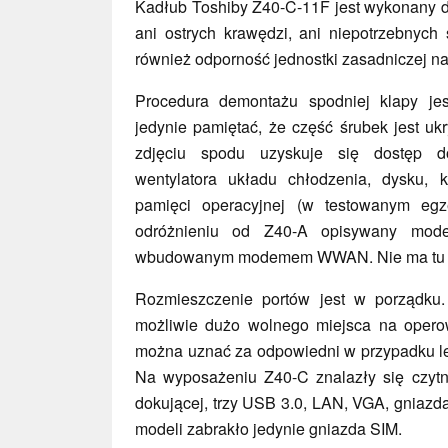
Kadłub Toshiby Z40-C-11F jest wykonany do
ani ostrych krawędzi, ani niepotrzebnych 
również odporność jednostki zasadniczej na
Procedura demontażu spodniej klapy je
jedynie pamiętać, że część śrubek jest u
zdjęciu spodu uzyskuje się dostęp 
wentylatora układu chłodzenia, dysku, 
pamięci operacyjnej (w testowanym egz
odróżnieniu od Z40-A opisywany mod
wbudowanym modemem WWAN. Nie ma tu tak
Rozmieszczenie portów jest w porządku.
możliwie dużo wolnego miejsca na opero
można uznać za odpowiedni w przypadku l
Na wyposażeniu Z40-C znalazły się czytnik 
dokującej, trzy USB 3.0, LAN, VGA, gniazd
modeli zabrakło jedynie gniazda SIM.