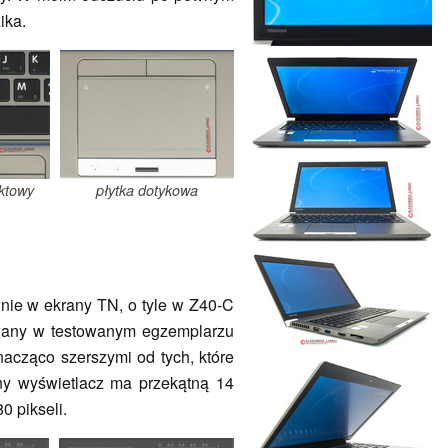
ika.
ktowy
płytka dotykowa
nie w ekrany TN, o tyle w Z40-C
wany w testowanym egzemplarzu
acząco szerszymi od tych, które
y wyświetlacz ma przekątną 14
0 pikseli.