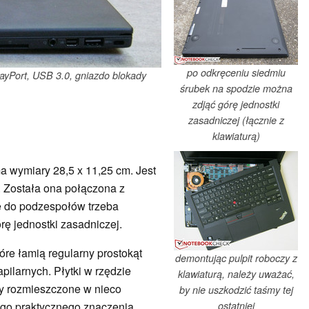
po odkręceniu siedmiu
playPort, USB 3.0, gniazdo blokady
śrubek na spodzie można
zdjąć górę jednostki
zasadniczej (łącznie z
klawiaturą)
 wymiary 28,5 x 11,25 cm. Jest
. Została ona połączona z
ię do podzespołów trzeba
ę jednostki zasadniczej.
óre łamią regularny prostokąt
demontując pulpit roboczy z
apilarnych. Płytki w rzędzie
klawiaturą, należy uważać,
py rozmieszczone w nieco
by nie uszkodzić taśmy tej
ostatniej
ego praktycznego znaczenia.