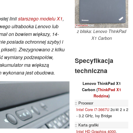
tej linii
starszego modelu X1
,
wego ultrabooka Lenovo lub
z bliska: Lenovo ThinkPad
mał on bowiem większy, 14-
X1 Carbon
nie posiada ochronnej szyby) i
pikseli). Zrezygnowano z kilku
ość wymiany podzespołów,
Specyfikacja
 akumulator ma większą
techniczna
ch wykonana jest obudowa.
Lenovo ThinkPad X1
Carbon (
ThinkPad X1
Rodzina
)
Procesor
Intel Core i7-3667U
2c/4t 2 x 2
- 3.2 GHz, Ivy Bridge
Karta grafiki
Intel HD Graphics 4000
,