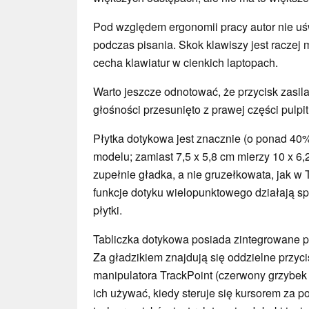
Pod względem ergonomii pracy autor nie u
podczas pisania. Skok klawiszy jest raczej mi
cecha klawiatur w cienkich laptopach.
Warto jeszcze odnotować, że przycisk zasilan
głośności przesunięto z prawej części pulpi
Płytka dotykowa jest znacznie (o ponad 40%
modelu; zamiast 7,5 x 5,8 cm mierzy 10 x 6,
zupełnie gładka, a nie gruzełkowata, jak w
funkcje dotyku wielopunktowego działają s
płytki.
Tabliczka dotykowa posiada zintegrowane przy
Za gładzikiem znajdują się oddzielne przyc
manipulatora TrackPoint (czerwony grzybek 
ich używać, kiedy steruje się kursorem za p