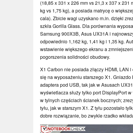
(18,85 x 331 x 226 mm vs 21,3 x 337 x 231 m
kg vs 1,75 kg), a posiada matrycę o większej
cala). Zbicie wagi uzyskano m.in. dzięki z
szkła Gorilla Glass. Dla porównania wypos
Samsung 900X3B, Asus UX31A i najnowszy
odpowiednio 1,162 kg, 1,41 kg i 1,35 kg. Au
wstawienie większego ekranu a zmniejszeni
pogorszenia solidności obudowy.
X1 Carbon nie posiada złączy HDMI, LAN i 
się na wyposażeniu starszego X1. Gniazdo 
adaptera pod USB, tak jak w Asusach UX31
wyświetlacza służy tylko port DisplayPort w 
w tylnych częściach ścianek bocznych; zre
tyłu, jak w starszym X1. Z tyłu pozostało tylk
dobre rozwiązanie, bo zwykle rzadko wkłada