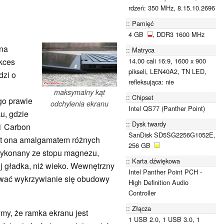
rdzeń: 350 MHz, 8.15.10.2696
Pamięć
4 GB
, DDR3 1600 MHz
na
Matryca
14.00 cali 16:9, 1600 x 900
kces
pikseli, LEN40A2, TN LED,
dzi o
refleksująca: nie
maksymalny kąt
Chipset
go prawie
odchylenia ekranu
Intel QS77 (Panther Point)
u, gdzie
Dysk twardy
X1 Carbon
SanDisk SD5SG2256G1052E,
st ona amalgamatem różnych
256 GB
 wykonany ze stopu magnezu,
Karta dźwiękowa
ej gładka, niż wieko. Wewnętrzny
Intel Panther Point PCH -
wać wykrzywianie się obudowy
High Definition Audio
Controller
Złącza
my, że ramka ekranu jest
1 USB 2.0, 1 USB 3.0, 1