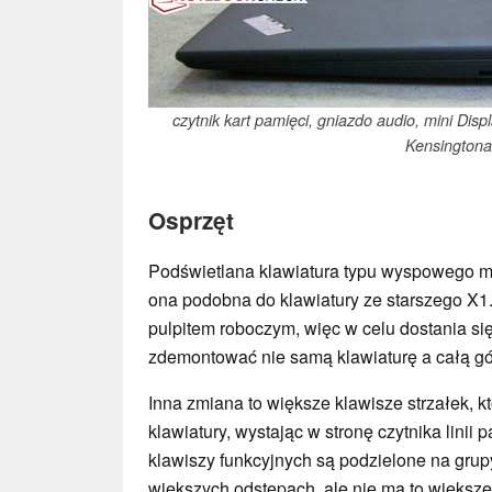
czytnik kart pamięci, gniazdo audio, mini Dis
Kensingtona
Osprzęt
Podświetlana klawiatura typu wyspowego ma
ona podobna do klawiatury ze starszego X1
pulpitem roboczym, więc w celu dostania s
zdemontować nie samą klawiaturę a całą gór
Inna zmiana to większe klawisze strzałek, kt
klawiatury, wystając w stronę czytnika linii p
klawiszy funkcyjnych są podzielone na gru
większych odstępach, ale nie ma to większ