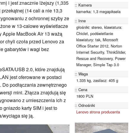
m) i jest znacznie lżejszy (1,335
Kamera
 przekątnej (14 cali a nie 13,3
kamerka: 1,3 megapiksela
rezygnowaniu z ochronnej szyby ze
Inne
ażone w 13-calowe wyświetlacze
głośniki: stereo, klawiatura:
 Apple MacBook Air 13 ważą
Chiclet, podświetlanie
klawiatury: tak, Microsoft
tor chyli czoła przed Lenovo za
Office Starter 2012, Norton
e gabarytów i wagi bez
Internet Security, ThinkSlider,
Rescue and Recovery, Power
Manager, Simple Tap 3.0
eSATA/USB 2.0, które znajdują
Waga
LAN jest oferowane w postaci
1.335 kg, zasilacz: 405 g
. Do podłączania zewnętrznego
Cena
wersji mini. Złącza znajdują się
1800 PLN
zygnowano z umieszczenia ich z
Odnośniki
o gniazdo karty SIM i jest to
Lenovo strona producenta
/wyciąga się ją.