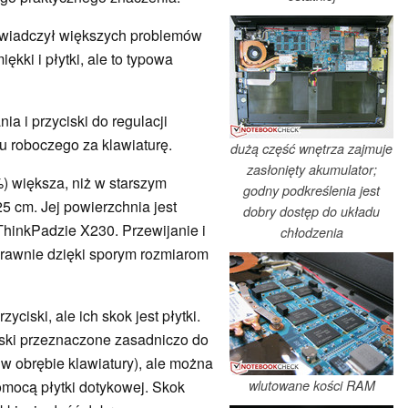
świadczył większych problemów
ękki i płytki, ale to typowa
ia i przyciski do regulacji
tu roboczego za klawiaturę.
dużą część wnętrza zajmuje
zasłonięty akumulator;
) większa, niż w starszym
godny podkreślenia jest
25 cm. Jej powierzchnia jest
dobry dostęp do układu
 ThinkPadzie X230. Przewijanie i
chłodzenia
prawnie dzięki sporym rozmiarom
ciski, ale ich skok jest płytki.
iski przeznaczone zasadniczo do
w obrębie klawiatury), ale można
wlutowane kości RAM
omocą płytki dotykowej. Skok