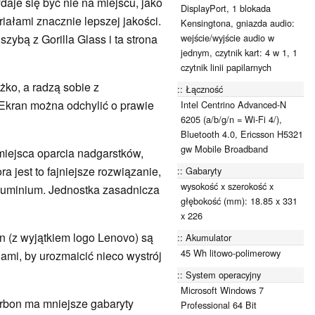
ydaje się być nie na miejscu, jako
DisplayPort, 1 blokada
riałami znacznie lepszej jakości.
Kensingtona, gniazda audio:
wejście/wyjście audio w
zybą z Gorilla Glass i ta strona
jednym, czytnik kart: 4 w 1, 1
czytnik linii papilarnych
ko, a radzą sobie z
Łączność
Ekran można odchylić o prawie
Intel Centrino Advanced-N
6205 (a/b/g/n = Wi-Fi 4/),
Bluetooth 4.0, Ericsson H5321
gw Mobile Broadband
miejsca oparcia nadgarstków,
a jest to fajniejsze rozwiązanie,
Gabaryty
wysokość x szerokość x
aluminium. Jednostka zasadnicza
głębokość (mm): 18.85 x 331
x 226
 (z wyjątkiem logo Lenovo) są
Akumulator
45 Wh litowo-polimerowy
ami, by urozmaicić nieco wystrój
System operacyjny
Microsoft Windows 7
rbon ma mniejsze gabaryty
Professional 64 Bit