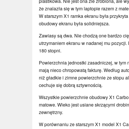
plastikowa. Nie jest ona źle zrobiona, ale w
że znalazła się w tym laptopie razem z mate
W starszym X1 ramka ekranu była przykryta s
obudowy ekranu była solidniejsza.
Zawiasy są dwa. Nie chodzą one bardzo cięż
utrzymaniem ekranu w nadanej mu pozycji. 
180 stopni.
Powierzchnia jednostki zasadniczej, w tym 
mają nieco chropowatą fakturę. Według autor
niż gładkie i zimne powierzchnie ze stopu 
cechuje się dobrą sztywnością.
Wszystkie powierzchnie obudowy X1 Carbon
matowe. Wieko jest usiane skrzącymi drobin
zewnętrzny.
W porównaniu ze starszym X1 model X1 Ca