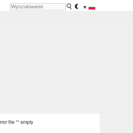
▼
rror file "" empty