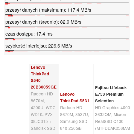
przesył danych (maksimum): 117.4 MB/s
przesył danych (średnio): 82.9 MB/s
czas dostępu: 17.4 ms
szybkość interfejsu: 226.6 MB/s
Lenovo
ThinkPad
S540
20B30059GE
Fujitsu Lifebook
Radeon HD
Lenovo
E753 Premium
8670M,
ThinkPad S531
Selection
4200U, WDC
Radeon HD
HD Graphics 4000,
WD10JPVX-
8670M, 3537U,
3632QM, Micron
08JC3T5 +
Samsung SSD
RealSSD C400
Sandisk SSD
840 250GB
(MTFDDAK256MAM-