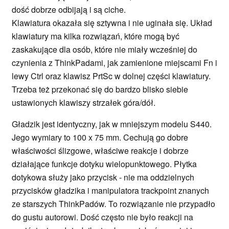
dość dobrze odbijają i są ciche.
Klawiatura okazała się sztywna i nie uginała się. Układ
klawiatury ma kilka rozwiązań, które mogą być
zaskakujące dla osób, które nie miały wcześniej do
czynienia z ThinkPadami, jak zamienione miejscami Fn i
lewy Ctrl oraz klawisz PrtSc w dolnej części klawiatury.
Trzeba też przekonać się do bardzo blisko siebie
ustawionych klawiszy strzałek góra/dół.
Gładzik jest identyczny, jak w mniejszym modelu S440.
Jego wymiary to 100 x 75 mm. Cechują go dobre
właściwości ślizgowe, właściwe reakcje i dobrze
działające funkcje dotyku wielopunktowego. Płytka
dotykowa służy jako przycisk - nie ma oddzielnych
przycisków gładzika i manipulatora trackpoint znanych
ze starszych ThinkPadów. To rozwiązanie nie przypadło
do gustu autorowi. Dość często nie było reakcji na