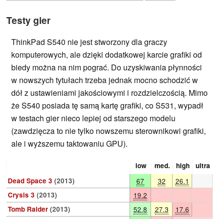
Testy gier
ThinkPad S540 nie jest stworzony dla graczy
komputerowych, ale dzięki dodatkowej karcie grafiki od
biedy można na nim pograć. Do uzyskiwania płynności
w nowszych tytułach trzeba jednak mocno schodzić w
dół z ustawieniami jakościowymi i rozdzielczością. Mimo
że S540 posiada tę samą kartę grafiki, co S531, wypadł
w testach gier nieco lepiej od starszego modelu
(zawdzięcza to nie tylko nowszemu sterownikowi grafiki,
ale i wyższemu taktowaniu GPU).
low
med.
high
ultra
Dead Space 3
(2013)
67
32
26.1
Crysis 3
(2013)
19.2
Tomb Raider
(2013)
52.8
27.3
17.6