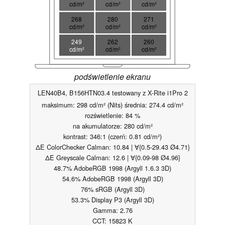
cd/m²
cd/m²
cd/m²
268
280
271
cd/m²
cd/m²
cd/m²
249
262
260
cd/m²
cd/m²
cd/m²
podświetlenie ekranu
LEN40B4, B156HTN03.4 testowany z X-Rite i1Pro 2
maksimum: 298 cd/m² (Nits) średnia: 274.4 cd/m²
rozświetlenie: 84 %
na akumulatorze: 280 cd/m²
kontrast: 346:1 (czerń: 0.81 cd/m²)
ΔE ColorChecker Calman: 10.84 | ∀{0.5-29.43 Ø4.71}
ΔE Greyscale Calman: 12.6 | ∀{0.09-98 Ø4.96}
48.7% AdobeRGB 1998 (Argyll 1.6.3 3D)
54.6% AdobeRGB 1998 (Argyll 3D)
76% sRGB (Argyll 3D)
53.3% Display P3 (Argyll 3D)
Gamma: 2.76
CCT: 15823 K