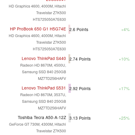
HD Graphics 4600, 4000M, Hitachi
Travelstar Z7K500
HTS725050A7E630
HP ProBook 650 G1 H5G74E
2.6
Points
+4%
HD Graphics 4600, 4000M, Hitachi
Travelstar Z7K500
HTS725050A7E630
Lenovo ThinkPad S440
2.74
Points
+10%
Radeon HD 8670M, 4500U,
Samsung SSD 840 250GB
MZ7TD256HAFV
Lenovo ThinkPad S531
2.92
Points
+17%
Radeon HD 8670M, 3537U,
Samsung SSD 840 250GB
MZ7TD256HAFV
Toshiba Tecra A50-A-12Z
3.13
Points
+25%
GeForce GT 730M, 4300M, Hitachi
Travelstar Z7K500