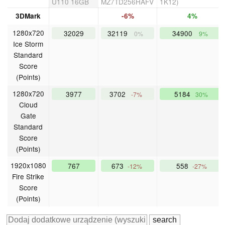
U110 16GB
MZ7TD256HAFV
1K12)
3DMark
-6%
4%
1280x720
32029
32119
34900
0%
9%
Ice Storm
Standard
Score
(Points)
1280x720
3977
3702
5184
-7%
30%
Cloud
Gate
Standard
Score
(Points)
1920x1080
767
673
558
-12%
-27%
Fire Strike
Score
(Points)