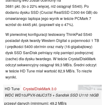
Samsung 840 został oceniony na
3681 pkt. (to o 22% więcej, niż osiągnął S540). Po
dodaniu dysku SSD (Crucial RealSSD C300 64 GB) do
omawianego laptopa jego wynik w teście PCMark 7
wzrósł do 4445 pkt. (poprawił się o 47%).
W pierwotnej konfiguracji testowany ThinkPad S540
posiadał dysk twardy Western Digital o pojemności 1 TB
i prędkości 5400 obr/min oraz mały (16-gigabajtowy)
dysk SSD SanDisk pełniący rolę pamięci podręcznej
(cache) dla dysku twardego. W teście CrystalDiskMark
odczyt sekwencyjny osiągnął 99,3 MB/s. Średni odczyt
w teście HD Tune miał wartość 82,9 MB/s. To niezłe
wyniki.
HD Tune
CrystalDiskMark 3.0
WDC WD10JPVX-08JC3T5 + Sandisk SSD U110 16GB
przesył danych (minimum): 49.2 MB/s