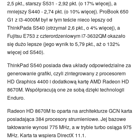
2,5 pkt., starszy S531 - 2,92 pkt. (o 17% więcej), a
mniejszy S440 - 2,74 pkt. (o 10% więcej). ProBook 650
G1 z i3-4000M był w tym teście nieco lepszy od
ThinkPada S540 (otrzymał 2,6 pkt., o 4% więcej), a
Fujitsu E753 z czterordzeniowym i7-3632QM okazało
się dużo lepsze (jego wynik to 5,79 pkt., aż o 132%
więcej od S540).
ThinkPad S540 posiada dwa układy odpowiedzialne za
generowanie grafiki, czyli zintegrowany z procesorem
HD Graphics 4400 i dodatkową kartę AMD Radeon HD
8670M. Współpracują one ze sobą dzięki technologii
Enduro.
Radeon HD 8670M to oparta na architekturze GCN karta
posiadająca 384 procesory strumieniowe. Jej bazowe
taktowanie wynosi 775 MHz, a w trybie turbo osiąga 975
MHz. Karta ta wspiera DirectX 11.1.