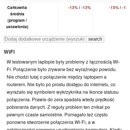
Całkowita
-13%
/
-13%
-15%
/
-15
średnia
(program /
ustawienia)
WiFi
W testowanym laptopie były problemy z łącznością Wi-
Fi. Połączenie było zrywane bez wyraźnego powodu.
Nie chodzi tutaj o połączenie między laptopem a
routerem. Nie było po prostu dostępu do internetu, co
wyrażało się symbolem wykrzyknika na ikonce statusu
połączenia. Prawie do zera spadała wtedy prędkość
pobierania danych. Z reguły problem ten znikał po
pewnym czasie samoistnie. Pomagało też często
ponowne stworzenie połączenia Wi-Fi, a w
ostateczności ponowne uruchomienie komputera. Kiedy