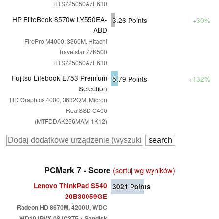
HTS725050A7E630
HP EliteBook 8570w LY550EA-
3.26
Points
+30%
ABD
FirePro M4000, 3360M, Hitachi
Travelstar Z7K500
HTS725050A7E630
Fujitsu Lifebook E753 Premium
5.79
Points
+132%
Selection
HD Graphics 4000, 3632QM, Micron
RealSSD C400
(MTFDDAK256MAM-1K12)
PCMark 7 - Score
(sortuj wg wyników)
Lenovo ThinkPad S540
3021
Points
20B30059GE
Radeon HD 8670M, 4200U, WDC
WD10JPVX-08JC3T5 + Sandisk