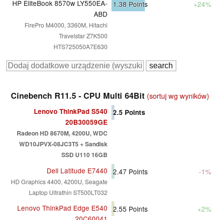
HP EliteBook 8570w LY550EA-
1.38
Points
+24%
ABD
FirePro M4000, 3360M, Hitachi
Travelstar Z7K500
HTS725050A7E630
Cinebench R11.5 - CPU Multi 64Bit
(sortuj wg wyników)
Lenovo ThinkPad S540
2.5
Points
20B30059GE
Radeon HD 8670M, 4200U, WDC
WD10JPVX-08JC3T5 + Sandisk
SSD U110 16GB
Dell Latitude E7440
2.47
Points
-1%
HD Graphics 4400, 4200U, Seagate
Laptop Ultrathin ST500LT032
Lenovo ThinkPad Edge E540
2.55
Points
+2%
20C60041