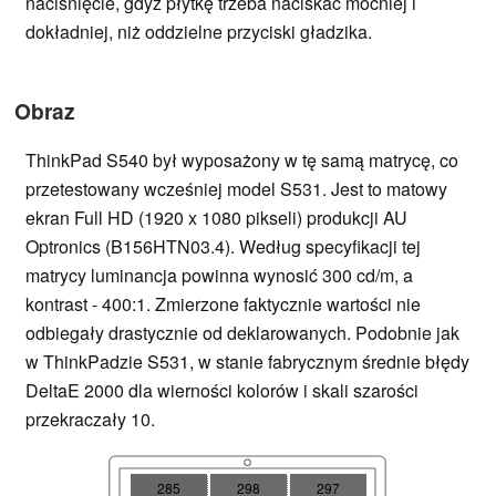
naciśnięcie, gdyż płytkę trzeba naciskać mocniej i
dokładniej, niż oddzielne przyciski gładzika.
Obraz
ThinkPad S540 był wyposażony w tę samą matrycę, co
przetestowany wcześniej model S531. Jest to matowy
ekran Full HD (1920 x 1080 pikseli) produkcji AU
Optronics (B156HTN03.4). Według specyfikacji tej
matrycy luminancja powinna wynosić 300 cd/m, a
kontrast - 400:1. Zmierzone faktycznie wartości nie
odbiegały drastycznie od deklarowanych. Podobnie jak
w ThinkPadzie S531, w stanie fabrycznym średnie błędy
DeltaE 2000 dla wierności kolorów i skali szarości
przekraczały 10.
285
298
297