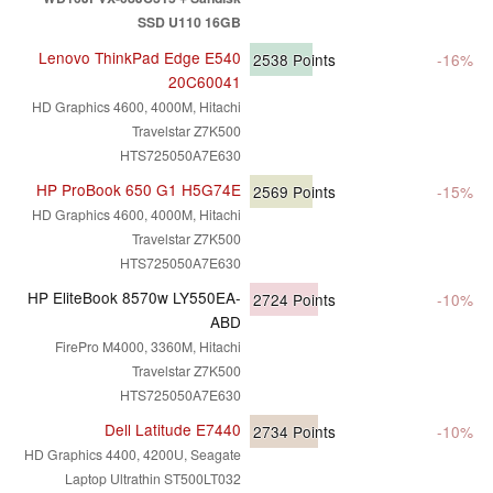
SSD U110 16GB
Lenovo ThinkPad Edge E540
2538
Points
-16%
20C60041
HD Graphics 4600, 4000M, Hitachi
Travelstar Z7K500
HTS725050A7E630
HP ProBook 650 G1 H5G74E
2569
Points
-15%
HD Graphics 4600, 4000M, Hitachi
Travelstar Z7K500
HTS725050A7E630
HP EliteBook 8570w LY550EA-
2724
Points
-10%
ABD
FirePro M4000, 3360M, Hitachi
Travelstar Z7K500
HTS725050A7E630
Dell Latitude E7440
2734
Points
-10%
HD Graphics 4400, 4200U, Seagate
Laptop Ultrathin ST500LT032