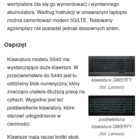
wentylatora (da się go wymontować) i wymiennego
akumulatora. Według instrukcji w omawianym laptopie
można zamontować modem 3G/LTE. Testowany
egzemplarz nie posiadał jednak stosownych anten.
Osprzęt
Klawiatura modelu S540 ma
wystarczająco duże klawisze. W
przeciwieństwie do S440 jest tu
klawiatura QWERTY
oddzielny blok numeryczny, który
(fot. Lenovo)
znacząco ułatwia dłuższą pracę na
cyfrach. Wygodne jest też
podświetlenie klawiatury, które
stanowi udogodnienie w
podświetlona
ciemności.
klawiatura QWERTY
(fot. Lenovo)
Klawisze mają raczej krótki skok,