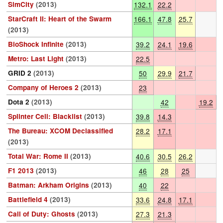
SimCity
(2013)
132.1
22.2
StarCraft II: Heart of the Swarm
166.1
47.8
25.7
(2013)
BioShock Infinite
(2013)
39.2
24.1
19.6
Metro: Last Light
(2013)
22.5
GRID 2
(2013)
50
29.9
21.7
Company of Heroes 2
(2013)
23
Dota 2
(2013)
42
19.2
Splinter Cell: Blacklist
(2013)
39.8
14.3
The Bureau: XCOM Declassified
28.2
17.1
(2013)
Total War: Rome II
(2013)
40.6
30.5
26.2
F1 2013
(2013)
46
28
25
Batman: Arkham Origins
(2013)
40
22
Battlefield 4
(2013)
33.6
24.8
17.1
Call of Duty: Ghosts
(2013)
27.3
21.3