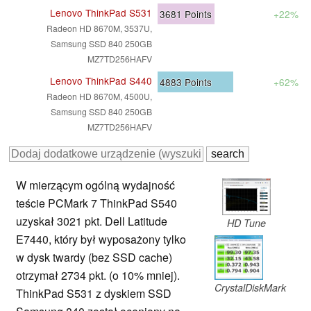
Lenovo ThinkPad S531
3681
Points
+22%
Radeon HD 8670M, 3537U,
Samsung SSD 840 250GB
MZ7TD256HAFV
Lenovo ThinkPad S440
4883
Points
+62%
Radeon HD 8670M, 4500U,
Samsung SSD 840 250GB
MZ7TD256HAFV
W mierzącym ogólną wydajność
teście PCMark 7 ThinkPad S540
uzyskał 3021 pkt. Dell Latitude
HD Tune
E7440, który był wyposażony tylko
w dysk twardy (bez SSD cache)
otrzymał 2734 pkt. (o 10% mniej).
CrystalDiskMark
ThinkPad S531 z dyskiem SSD