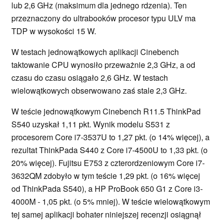
lub 2,6 GHz (maksimum dla jednego rdzenia). Ten
przeznaczony do ultrabooków procesor typu ULV ma
TDP w wysokości 15 W.
W testach jednowątkowych aplikacji Cinebench
taktowanie CPU wynosiło przeważnie 2,3 GHz, a od
czasu do czasu osiągało 2,6 GHz. W testach
wielowątkowych obserwowano zaś stale 2,3 GHz.
W teście jednowątkowym Cinebench R11.5 ThinkPad
S540 uzyskał 1,11 pkt. Wynik modelu S531 z
procesorem Core i7-3537U to 1,27 pkt. (o 14% więcej), a
rezultat ThinkPada S440 z Core i7-4500U to 1,33 pkt. (o
20% więcej). Fujitsu E753 z czterordzeniowym Core i7-
3632QM zdobyło w tym teście 1,29 pkt. (o 16% więcej
od ThinkPada S540), a HP ProBook 650 G1 z Core i3-
4000M - 1,05 pkt. (o 5% mniej). W teście wielowątkowym
tej samej aplikacji bohater niniejszej recenzji osiągnął