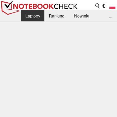
Laptopy
Rankingi
Nowinki
...
Biblioteka
Info
Szukajka recenzji