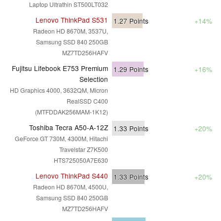
Laptop Ultrathin ST500LT032
Lenovo ThinkPad S531
1.27
Points
+14%
Radeon HD 8670M, 3537U,
Samsung SSD 840 250GB
MZ7TD256HAFV
Fujitsu Lifebook E753 Premium
1.29
Points
+16%
Selection
HD Graphics 4000, 3632QM, Micron
RealSSD C400
(MTFDDAK256MAM-1K12)
Toshiba Tecra A50-A-12Z
1.33
Points
+20%
GeForce GT 730M, 4300M, Hitachi
Travelstar Z7K500
HTS725050A7E630
Lenovo ThinkPad S440
1.33
Points
+20%
Radeon HD 8670M, 4500U,
Samsung SSD 840 250GB
MZ7TD256HAFV