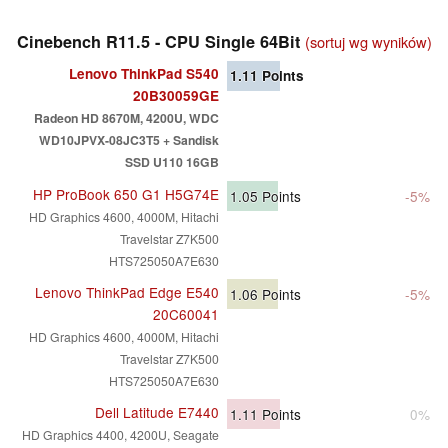
Cinebench R11.5 - CPU Single 64Bit
(sortuj wg wyników)
Lenovo ThinkPad S540
1.11
Points
20B30059GE
Radeon HD 8670M, 4200U, WDC
WD10JPVX-08JC3T5 + Sandisk
SSD U110 16GB
HP ProBook 650 G1 H5G74E
1.05
Points
-5%
HD Graphics 4600, 4000M, Hitachi
Travelstar Z7K500
HTS725050A7E630
Lenovo ThinkPad Edge E540
1.06
Points
-5%
20C60041
HD Graphics 4600, 4000M, Hitachi
Travelstar Z7K500
HTS725050A7E630
Dell Latitude E7440
1.11
Points
0%
HD Graphics 4400, 4200U, Seagate