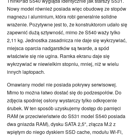
ThinkPad S540 wygląda identycznie jak starszy S531.
Nowy model również posiada więc obudowę ze stopów
magnezu i aluminium, która robi generalnie solidne
wrażenie. Pozytywne jest to, że konstruktorom udało się
zapewnić dużą sztywność, mimo że S540 waży tylko
2,11 kg. Jednostka zasadnicza nie daje się wykrzywiać,
miejsca oparcia nadgarstków są twarde, a spód
właściwie się nie ugina. Ramka ekranu daje się
wykrzywiać w niewielkim stopniu, mniej, niż w wielu
innych laptopach.
Omawiany model nie posiada pokrywy serwisowej.
Mimo to można łatwo dostać się do podzespołów. Do
zdjęcia spodniej osłony wystarczy tylko odkręcenie
śrubek. W ten sposób uzyskujemy dostęp do pamięci
RAM (w przeciwieństwie do S531 model S540 posiada
dwa gniazda RAM), dysku SATA 2,5", złącza M.2 z
wpiętym do niego dyskiem SSD cache, modułu Wi-Fi,