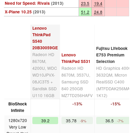
Need for Speed: Rivals
(2013)
23.5
19.4
X-Plane 10.25
(2013)
51.2
24.8
Lenovo
ThinkPad
S540
20B30059GE
Fujitsu Lifebook
Radeon HD
Lenovo
E753 Premium
8670M,
ThinkPad S531
Selection
4200U, WDC
Radeon HD
HD Graphics 4000,
WD10JPVX-
8670M, 3537U,
3632QM, Micron
08JC3T5 +
Samsung SSD
RealSSD C400
Sandisk SSD
840 250GB
(MTFDDAK256MAM
U110 16GB
MZ7TD256HAFV
1K12)
BioShock
-13%
-15%
Infinite
1280x720
39.2
35.78
36.5
-9%
-7%
Very Low