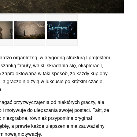
bardzo organiczną, wiarygodną strukturą i projektem
zanką fabuły, walki, skradania się, eksploracji,
a zaprojektowana w taki sposób, że każdy kupiony
a gracze nie żyją w luksusie po krótkim czasie,
G.
gać przyzwyczajenia od niektórych graczy, ale
 motywuje do ulepszania swojej postaci. Fakt, że
o niezgrabne, również przypomina oryginał.
łębię, a prawie każde ulepszenie ma zauważalny
rminową motywację.