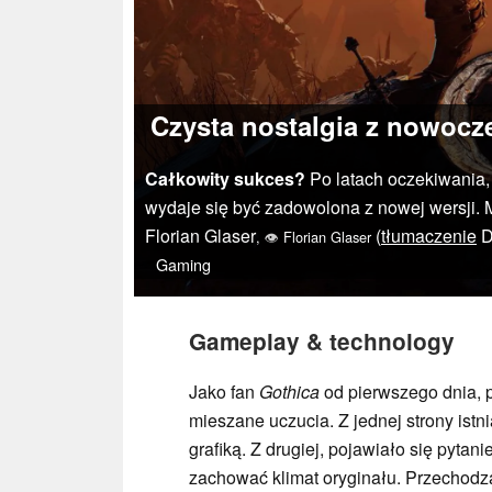
Czysta nostalgia z nowocz
Całkowity sukces?
Po latach oczekiwania, 
wydaje się być zadowolona z nowej wersji. 
Florian Glaser
(
tłumaczenie
D
,
👁
Florian Glaser
Gaming
Gameplay & technology
Jako fan
Gothica
od pierwszego dnia, 
mieszane uczucia. Z jednej strony istn
grafiką. Z drugiej, pojawiało się pyta
zachować klimat oryginału. Przechod