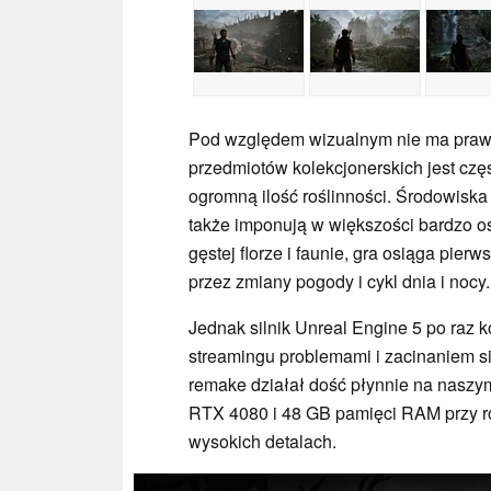
Pod względem wizualnym nie ma prawie
przedmiotów kolekcjonerskich jest cz
ogromną ilość roślinności. Środowiska 
także imponują w większości bardzo ost
gęstej florze i faunie, gra osiąga pi
przez zmiany pogody i cykl dnia i nocy.
Jednak silnik Unreal Engine 5 po raz k
streamingu problemami i zacinaniem s
remake działał dość płynnie na naszy
RTX 4080 i 48 GB pamięci RAM przy ro
wysokich detalach.