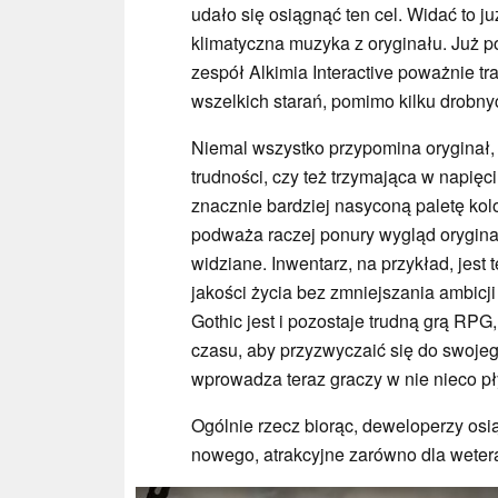
udało się osiągnąć ten cel. Widać to 
klimatyczna muzyka z oryginału. Już po
zespół Alkimia Interactive poważnie tr
wszelkich starań, pomimo kilku drobny
Niemal wszystko przypomina oryginał,
trudności, czy też trzymająca w napięc
znacznie bardziej nasyconą paletę kol
podważa raczej ponury wygląd oryginał
widziane. Inwentarz, na przykład, jest t
jakości życia bez zmniejszania ambicji
Gothic jest i pozostaje trudną grą RP
czasu, aby przyzwyczaić się do swojeg
wprowadza teraz graczy w nie nieco pł
Ogólnie rzecz biorąc, deweloperzy osią
nowego, atrakcyjne zarówno dla weteran