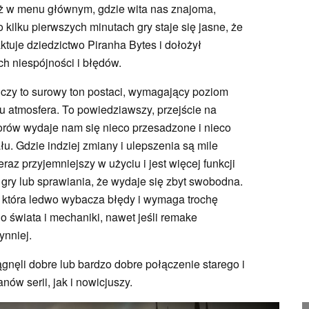
już w menu głównym, gdzie wita nas znajoma,
 kilku pierwszych minutach gry staje się jasne, że
aktuje dziedzictwo Piranha Bytes i dołożył
ch niespójności i błędów.
 czy to surowy ton postaci, wymagający poziom
iu atmosfera. To powiedziawszy, przejście na
orów wydaje nam się nieco przesadzone i nieco
u. Gdzie indziej zmiany i ulepszenia są mile
eraz przyjemniejszy w użyciu i jest więcej funkcji
 gry lub sprawiania, że wydaje się zbyt swobodna.
G, która ledwo wybacza błędy i wymaga trochę
o świata i mechaniki, nawet jeśli remake
ynniej.
gnęli dobre lub bardzo dobre połączenie starego i
ów serii, jak i nowicjuszy.