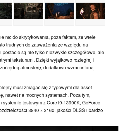
 nic do skrytykowania, poza faktem, że wiele
ęsto trudnych do zauważenia ze względu na
i postacie są nie tylko niezwykle szczegółowe, ale
rymi teksturami. Dzięki wyjątkowo rozległej i
erwszorzędną atmosferę, dodatkowo wzmocnioną
olejny musi zmagać się z typowymi dla asset-
ię, nawet na mocnych systemach. Poza tym,
m systemie testowym z Core i9-13900K, GeForce
zdzielczości 3840 × 2160, jakości DLSS i bardzo