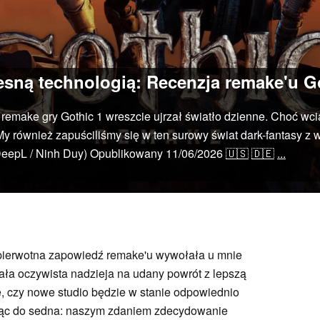
esną technologią: Recenzja remake'u G
remake gry Gothic 1 wreszcie ujrzał światło dzienne. Choć wci
My również zapuściliśmy się w ten surowy świat dark-fantasy z
eepL / Ninh Duy)
Opublikowany
11/06/2026
🇺🇸
🇩🇪
...
pierwotna zapowiedź remake'u wywołała u mnie
iała oczywista nadzieja na udany powrót z lepszą
nie, czy nowe studio będzie w stanie odpowiednio
ząc do sedna: naszym zdaniem zdecydowanie