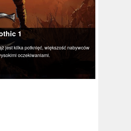
othic 1
ąż jest kilka potknięć, większość nabywców
 wysokimi oczekiwaniami.