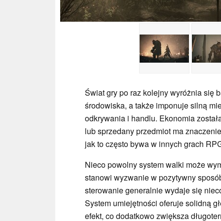
Świat gry po raz kolejny wyróżnia się 
środowiska, a także imponuje silną mies
odkrywania i handlu. Ekonomia został
lub sprzedany przedmiot ma znaczenie, 
jak to często bywa w innych grach RP
Nieco powolny system walki może wyma
stanowi wyzwanie w pozytywny sposób i
sterowanie generalnie wydaje się niec
System umiejętności oferuje solidną g
efekt, co dodatkowo zwiększa długote