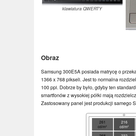
klawiatura QWERTY
Obraz
Samsung 300E5A posiada matrycę o przekątn
1366 x 768 pikseli. Jest to normalna rozdzie
100 ppi. Dobrze by było, gdyby ten standard
smartfonów z wysokiej półki mają rozdzielcz
Zastosowany panel jest produkcji samego
261
216
cd/m²
cd/m²
268
232