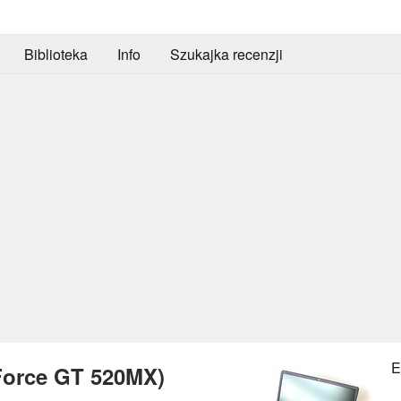
Biblioteka
Info
Szukajka recenzji
E
Force GT 520MX)