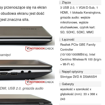
Złącza
sy przenoszące się na ekran
3 USB 2.0, 1 VGA/D-Sub, 1
HDMI, 1 blokada Kensingtona,
 obudowa ekranu jest dość
gniazda audio: wejście
jest znaczna siła.
mikrofonowe, wyjście
słuchawkowe, czytnik kart:
SD, SDHC, SDXC, MMC
Łączność
Realtek PCIe GBE Family
Controller
(10/100/1000MBit/s), Intel
 pamięci
Centrino Wireless-N 100 (b/g/n
= Wi-Fi 4/)
Napęd optyczny
Slimtype DVD A DS8A5SH
Gabaryty
HDMI, USB 2.0, gniazda audio
wysokość x szerokość x
głębokość (mm): 33 x 368 x
243