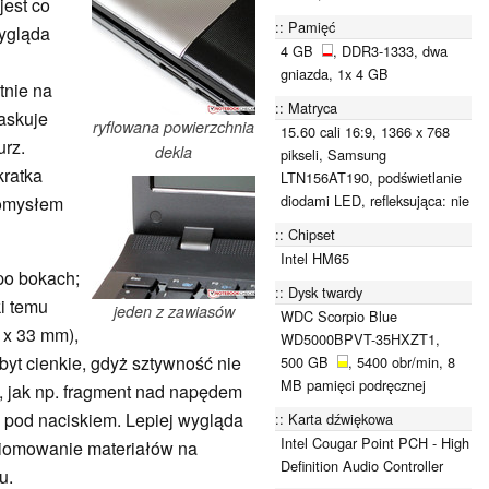
jest co
Pamięć
wygląda
4 GB
, DDR3-1333, dwa
gniazda, 1x 4 GB
tnie na
Matryca
maskuje
ryflowana powierzchnia
15.60 cali 16:9, 1366 x 768
urz.
dekla
pikseli, Samsung
kratka
LTN156AT190, podświetlanie
diodami LED, refleksująca: nie
pomysłem
Chipset
Intel HM65
po bokach;
Dysk twardy
ki temu
jeden z zawiasów
WDC Scorpio Blue
 x 33 mm),
WD5000BPVT-35HXZT1,
zbyt cienkie, gdyż sztywność nie
500 GB
, 5400 obr/min, 8
MB pamięci podręcznej
y, jak np. fragment nad napędem
ę pod naciskiem. Lepiej wygląda
Karta dźwiękowa
Intel Cougar Point PCH - High
iomowanie materiałów na
Definition Audio Controller
tu.