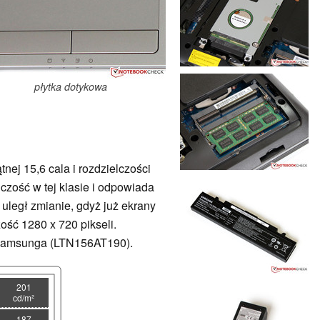
płytka dotykowa
ej 15,6 cala i rozdzielczości
lczość w tej klasie i odpowiada
 uległ zmianie, gdyż już ekrany
ość 1280 x 720 pikseli.
 Samsunga (LTN156AT190).
201
cd/m²
187