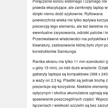
Połączenie koloru srebrnego i czarnego nie 
prawda ekscytujące, ale zamknięty laptop 
dzięki niemu dość szykownie. Ryflowana
powierzchnia wieka nie tylko wpływa korzys
prezencję tego elementu, ale też świetnie 
ewentualne zarysowania, odciski palców i k
Przeciwstawne właściwości ma połyskliwa 
klawiatury, zastosowanie której było złym 
konstruktorów Samsunga.
Ramka ekranu ma tylko 11 mm szerokości (
u góry 15 mm), co robi duże wrażenie. Dzię
gabaryty laptopa są kompaktowe (368 x 243
a waży on 2,3 kg. Plastiki są jednak trochę 
prezentuje się korzystnie. Niektóre element
optycznym i okolica akumulatora uginają si
spasowanie poszczególnych części. Wypoz
łączeniach i wielkość szczelin są bez zarzu