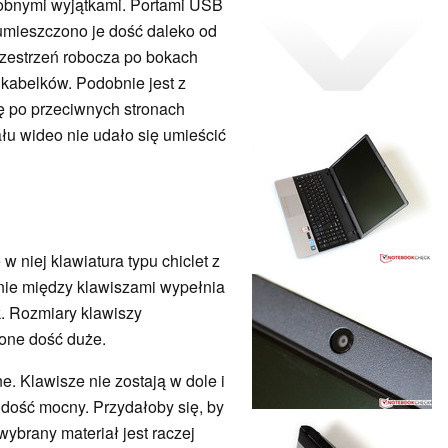
robnymi wyjątkami. Portami USB
 umieszczono je dość daleko od
rzestrzeń robocza po bokach
kabelków. Podobnie jest z
ię po przeciwnych stronach
łu wideo nie udało się umieścić
w niej klawiatura typu chiclet z
ie między klawiszami wypełnia
. Rozmiary klawiszy
 one dość duże.
. Klawisze nie zostają w dole i
st dość mocny. Przydałoby się, by
wybrany materiał jest raczej