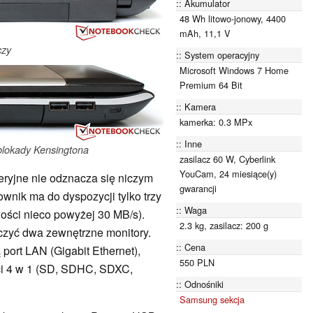
Akumulator
48 Wh litowo-jonowy, 4400
mAh, 11,1 V
czy
System operacyjny
Microsoft Windows 7 Home
Premium 64 Bit
Kamera
kamerka: 0.3 MPx
Inne
blokady Kensingtona
zasilacz 60 W, Cyberlink
YouCam, 24 miesiące(y)
ryjne nie odznacza się niczym
gwarancji
wnik ma do dyspozycji tylko trzy
Waga
wości nieco powyżej 30 MB/s).
2.3 kg, zasilacz: 200 g
zyć dwa zewnętrzne monitory.
Cena
ort LAN (Gigabit Ethernet),
550 PLN
ęci 4 w 1 (SD, SDHC, SDXC,
Odnośniki
Samsung sekcja