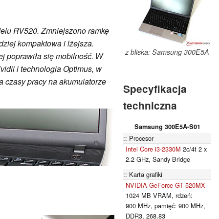
elu RV520. Zmniejszono ramkę
dziej kompaktowa i lżejsza.
z bliska: Samsung 300E5A
j poprawiła się mobilność. W
Nvidii i technologia Optimus, w
 a czasy pracy na akumulatorze
Specyfikacja
techniczna
Samsung 300E5A-S01
Procesor
Intel Core i3-2330M
2c/4t 2 x
2.2 GHz, Sandy Bridge
Karta grafiki
NVIDIA GeForce GT 520MX
-
1024 MB VRAM, rdzeń:
900 MHz, pamięć: 900 MHz,
DDR3, 268.83