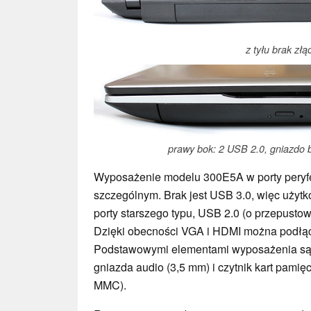
z tyłu brak złą
prawy bok: 2 USB 2.0, gniazdo 
Wyposażenie modelu 300E5A w porty peryfe
szczególnym. Brak jest USB 3.0, więc użytko
porty starszego typu, USB 2.0 (o przepusto
Dzięki obecności VGA i HDMI można podłąc
Podstawowymi elementami wyposażenia są p
gniazda audio (3,5 mm) i czytnik kart pami
MMC).