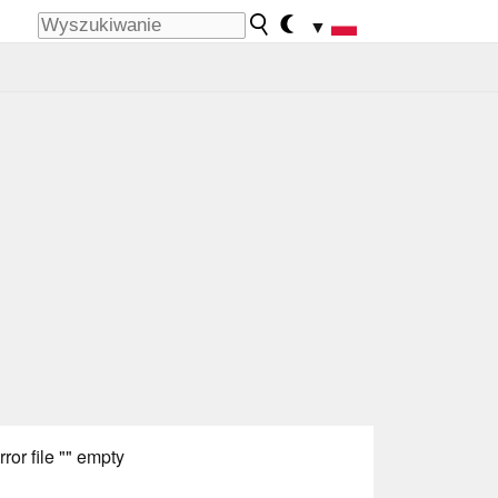
▼
rror file "" empty