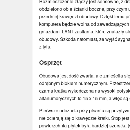
Rozmieszczenie złączy jest sensowne, z d
obdzielono obie ścianki boczne, przy czym
przedniej krawędzi obudowy. Dzięki temu p
komputera będzie wolna od zawadzających 
gniazdami LAN i zasilania, które znalazły s
obudowy. Szkoda natomiast, że wyjść sygna
z tyłu.
Osprzęt
Obudowa jest dość zwarta, ale zmieściła się 
odrębnym blokiem numerycznym. Przestrzen
czarna kratka wykończona na wysoki połysk
alfanumerycznych to 15 x 15 mm, a więc są
Pierwsze odczucia przy pisaniu są pozytywne
nie ocierają się o krawędzie kratki. Stop je
powierzchnia płytek była bardziej szorstka (