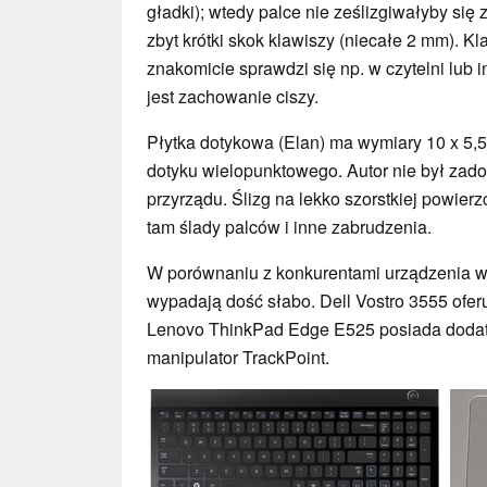
gładki); wtedy palce nie ześlizgiwałyby się 
zbyt krótki skok klawiszy (niecałe 2 mm). Kl
znakomicie sprawdzi się np. w czytelni lub
jest zachowanie ciszy.
Płytka dotykowa (Elan) ma wymiary 10 x 5,5
dotyku wielopunktowego. Autor nie był zado
przyrządu. Ślizg na lekko szorstkiej powierzc
tam ślady palców i inne zabrudzenia.
W porównaniu z konkurentami urządzenia
wypadają dość słabo. Dell Vostro 3555 oferu
Lenovo ThinkPad Edge E525 posiada dodatk
manipulator TrackPoint.