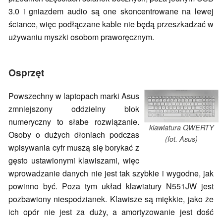
3.0 i gniazdem audio są one skoncentrowane na lewej
ściance, więc podłączane kable nie będą przeszkadzać w
używaniu myszki osobom praworęcznym.
Osprzęt
Powszechny w laptopach marki Asus
zmniejszony oddzielny blok
numeryczny to słabe rozwiązanie.
klawiatura QWERTY
Osoby o dużych dłoniach podczas
(fot. Asus)
wpisywania cyfr muszą się borykać z
gęsto ustawionymi klawiszami, więc
wprowadzanie danych nie jest tak szybkie i wygodne, jak
powinno być. Poza tym układ klawiatury N551JW jest
pozbawiony niespodzianek. Klawisze są miękkie, jako że
ich opór nie jest za duży, a amortyzowanie jest dość