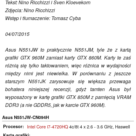
Tekst: Nino Ricchizzi i Sven Kloevekorn
Zdjęcia: Nino Ricchizzi
Wstęp i tłumaczenie: Tomasz Cyba
04/07/2015
Asus N551JW to praktycznie N551JM, tyle że z kartą
grafiki GTX 960M zamiast karty GTX 860M. Karty te zaś
różnią się tylko taktowaniem, więc różnica w wydajności
między nimi jest niewielka. W porównaniu z jeszcze
starszym N551JK zarysowuje się większa przewaga
bohatera niniejszej recenzji, gdyż tamten Asus był
wyposażony w kartę grafiki GTX 850M z pamięcią VRAM
DDR3 (a nie GDDR5, jak w karcie GTX 960M).
Asus N551JW-CN094H
Procesor
Intel Core i7-4720HQ
4c/8t 4 x 2.6 - 3.6 GHz, Haswell
Karta grafiki