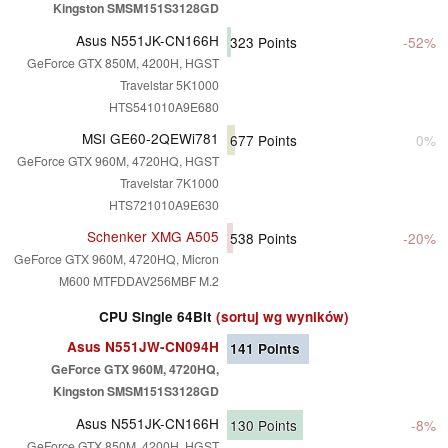
Kingston SMSM151S3128GD
Asus N551JK-CN166H
323
Points
-52%
GeForce GTX 850M, 4200H, HGST
Travelstar 5K1000
HTS541010A9E680
MSI GE60-2QEWi781
677
Points
0%
GeForce GTX 960M, 4720HQ, HGST
Travelstar 7K1000
HTS721010A9E630
Schenker XMG A505
538
Points
-20%
GeForce GTX 960M, 4720HQ, Micron
M600 MTFDDAV256MBF M.2
CPU Single 64Bit
(sortuj wg wyników)
Asus N551JW-CN094H
141
Points
GeForce GTX 960M, 4720HQ,
Kingston SMSM151S3128GD
Asus N551JK-CN166H
130
Points
-8%
GeForce GTX 850M, 4200H, HGST