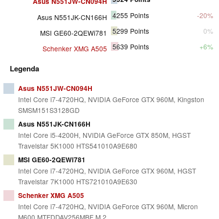
Asus N551JW-CN094H
4255
Points
-20%
Asus N551JK-CN166H
5299
Points
0%
MSI GE60-2QEWi781
5639
Points
+6%
Schenker XMG A505
Legenda
Asus N551JW-CN094H
Intel Core i7-4720HQ, NVIDIA GeForce GTX 960M, Kingston
SMSM151S3128GD
Asus N551JK-CN166H
Intel Core i5-4200H, NVIDIA GeForce GTX 850M, HGST
Travelstar 5K1000 HTS541010A9E680
MSI GE60-2QEWi781
Intel Core i7-4720HQ, NVIDIA GeForce GTX 960M, HGST
Travelstar 7K1000 HTS721010A9E630
Schenker XMG A505
Intel Core i7-4720HQ, NVIDIA GeForce GTX 960M, Micron
M600 MTFDDAV256MBF M.2