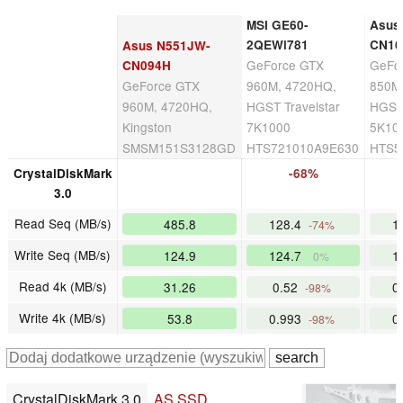
MSI GE60-
Asus
2QEWi781
CN16
Asus N551JW-
GeForce GTX
GeFo
CN094H
GeForce GTX
960M, 4720HQ,
850M
960M, 4720HQ,
HGST Travelstar
HGST 
Kingston
7K1000
5K10
SMSM151S3128GD
HTS721010A9E630
HTS5
CrystalDiskMark
-68%
3.0
Read Seq (MB/s)
485.8
128.4
1
-74%
Write Seq (MB/s)
124.9
124.7
1
0%
Read 4k (MB/s)
31.26
0.52
0
-98%
Write 4k (MB/s)
53.8
0.993
0
-98%
CrystalDiskMark 3.0
AS SSD