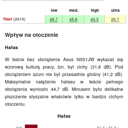
low
med.
high
ultra
Thief
(2014)
48.7
45.6
43.3
25.7
Wpływ na otoczenie
Hałas
W teście bez obciążenia Asus N551JW wykazał się
wzorową kulturą pracy, tzn. był cichy (31,6 dB). Pod
obciążeniem szum nie był przesadnie głośny (41,2 dB).
Maksymalne natężenie hałasu w teście pełnego
obciążenia wyniosło 44,7 dB. Minusem było delikatne
piszczenie słyszalne właściwie tylko w bardzo cichym
otoczeniu.
Hałas
luz
31.6 / 31.6 /