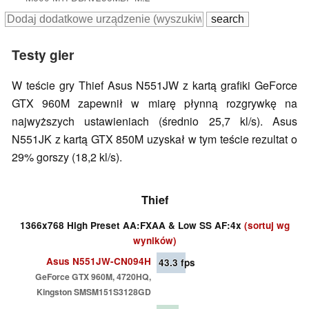
Testy gier
W teście gry Thief Asus N551JW z kartą grafiki GeForce
GTX 960M zapewnił w miarę płynną rozgrywkę na
najwyższych ustawieniach (średnio 25,7 kl/s). Asus
N551JK z kartą GTX 850M uzyskał w tym teście rezultat o
29% gorszy (18,2 kl/s).
Thief
1366x768 High Preset AA:FXAA & Low SS AF:4x
(sortuj wg
wyników)
Asus N551JW-CN094H
43.3
fps
GeForce GTX 960M, 4720HQ,
Kingston SMSM151S3128GD