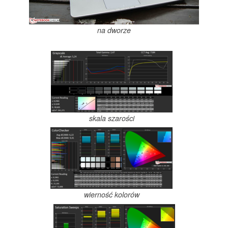
na dworze
skala szarości
wierność kolorów