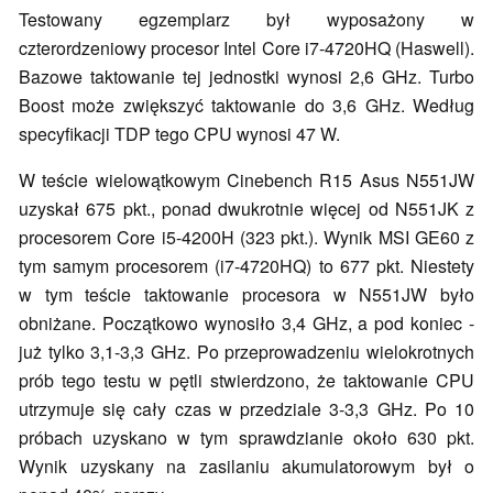
Testowany egzemplarz był wyposażony w
czterordzeniowy procesor Intel Core i7-4720HQ (Haswell).
Bazowe taktowanie tej jednostki wynosi 2,6 GHz. Turbo
Boost może zwiększyć taktowanie do 3,6 GHz. Według
specyfikacji TDP tego CPU wynosi 47 W.
W teście wielowątkowym Cinebench R15 Asus N551JW
uzyskał 675 pkt., ponad dwukrotnie więcej od N551JK z
procesorem Core i5-4200H (323 pkt.). Wynik MSI GE60 z
tym samym procesorem (i7-4720HQ) to 677 pkt. Niestety
w tym teście taktowanie procesora w N551JW było
obniżane. Początkowo wynosiło 3,4 GHz, a pod koniec -
już tylko 3,1-3,3 GHz. Po przeprowadzeniu wielokrotnych
prób tego testu w pętli stwierdzono, że taktowanie CPU
utrzymuje się cały czas w przedziale 3-3,3 GHz. Po 10
próbach uzyskano w tym sprawdzianie około 630 pkt.
Wynik uzyskany na zasilaniu akumulatorowym był o