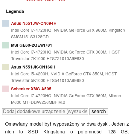
Legenda
Asus N551JW-CN094H
Intel Core i7-4720HQ, NVIDIA GeForce GTX 960M, Kingston
SMSM151S3128GD
MSI GE60-2QEWi781
Intel Core i7-4720HQ, NVIDIA GeForce GTX 960M, HGST
Travelstar 7K1000 HTS721010A9E630
Asus N551JK-CN166H
Intel Core i5-4200H, NVIDIA GeForce GTX 850M, HGST
Travelstar 5K1000 HTS541010A9E680
Schenker XMG A505
Intel Core i7-4720HQ, NVIDIA GeForce GTX 960M, Micron
M600 MTFDDAV256MBF M.2
Omawiany model był wyposażony w dwa dyski. Jeden z
nich to SSD Kingstona o pojemności 128 GB.