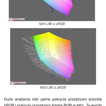
N551JW a sRGB
N551JW a aRGB
Duże wrażenie robi pełne pokrycie przestrzeni kolorów
sRGB i pokrycie przestrzeni Adobe RGB w 68%. To wyniki