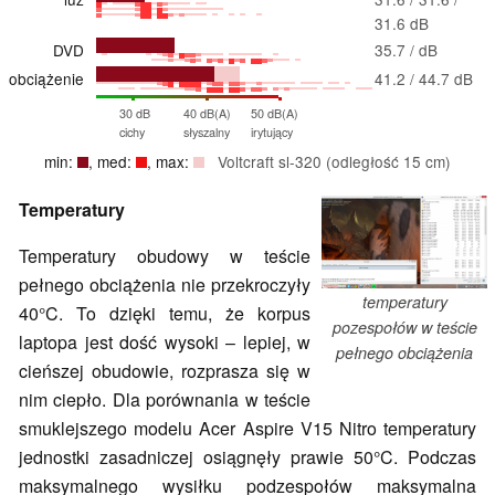
31.6 dB
DVD
35.7 / dB
obciążenie
41.2 / 44.7 dB
30 dB
40 dB(A)
50 dB(A)
cichy
słyszalny
irytujący
min:
, med:
, max:
Voltcraft sl-320 (odległość 15 cm)
Temperatury
Temperatury obudowy w teście
pełnego obciążenia nie przekroczyły
temperatury
40°C. To dzięki temu, że korpus
pozespołów w teście
laptopa jest dość wysoki – lepiej, w
pełnego obciążenia
cieńszej obudowie, rozprasza się w
nim ciepło. Dla porównania w teście
smuklejszego modelu Acer Aspire V15 Nitro temperatury
jednostki zasadniczej osiągnęły prawie 50°C. Podczas
maksymalnego wysiłku podzespołów maksymalna