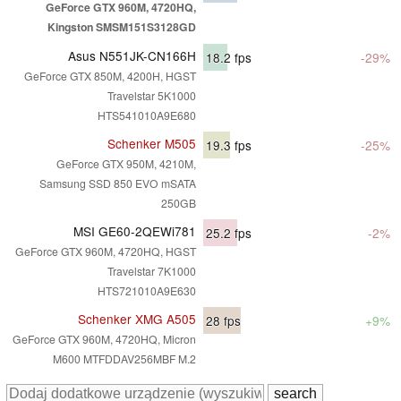
GeForce GTX 960M, 4720HQ,
Kingston SMSM151S3128GD
Asus N551JK-CN166H
18.2
fps
-29%
GeForce GTX 850M, 4200H, HGST
Travelstar 5K1000
HTS541010A9E680
Schenker M505
19.3
fps
-25%
GeForce GTX 950M, 4210M,
Samsung SSD 850 EVO mSATA
250GB
MSI GE60-2QEWi781
25.2
fps
-2%
GeForce GTX 960M, 4720HQ, HGST
Travelstar 7K1000
HTS721010A9E630
Schenker XMG A505
28
fps
+9%
GeForce GTX 960M, 4720HQ, Micron
M600 MTFDDAV256MBF M.2