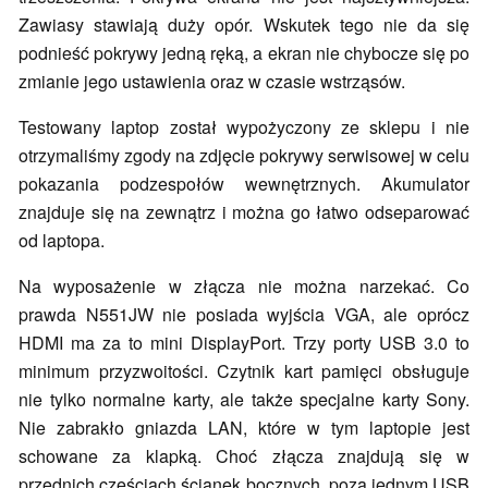
Zawiasy stawiają duży opór. Wskutek tego nie da się
podnieść pokrywy jedną ręką, a ekran nie chybocze się po
zmianie jego ustawienia oraz w czasie wstrząsów.
Testowany laptop został wypożyczony ze sklepu i nie
otrzymaliśmy zgody na zdjęcie pokrywy serwisowej w celu
pokazania podzespołów wewnętrznych. Akumulator
znajduje się na zewnątrz i można go łatwo odseparować
od laptopa.
Na wyposażenie w złącza nie można narzekać. Co
prawda N551JW nie posiada wyjścia VGA, ale oprócz
HDMI ma za to mini DisplayPort. Trzy porty USB 3.0 to
minimum przyzwoitości. Czytnik kart pamięci obsługuje
nie tylko normalne karty, ale także specjalne karty Sony.
Nie zabrakło gniazda LAN, które w tym laptopie jest
schowane za klapką. Choć złącza znajdują się w
przednich częściach ścianek bocznych, poza jednym USB