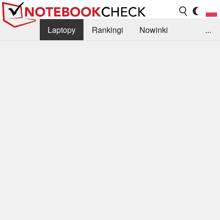
Laptopy
Rankingi
Nowinki
...
Biblioteka
Info
Szukajka recenzji