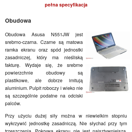
pełna specyfikacja
Obudowa
Obudowa Asusa N551JW jest
srebrno-czarna. Czarne są matowa
ramka ekranu oraz spód jednostki
zasadniczej, który ma nieśliską
fakturę. Wydaje się, że srebrne
powierzchnie obudowy są
plastikowe, ale dobrze imitują
aluminium. Pulpit roboczy i wieko nie
są szczególnie podatne na odciski
palców.
Przy użyciu dużej siły można w niewielkim stopniu
wykrzywić jednostkę zasadniczą. Nie słychać przy tym
trzeszczenia. Pokrywa ekranu nie jest najsztywniejsza.