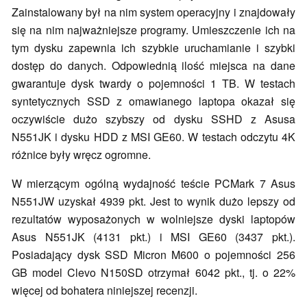
Zainstalowany był na nim system operacyjny i znajdowały
się na nim najważniejsze programy. Umieszczenie ich na
tym dysku zapewnia ich szybkie uruchamianie i szybki
dostęp do danych. Odpowiednią ilość miejsca na dane
gwarantuje dysk twardy o pojemności 1 TB. W testach
syntetycznych SSD z omawianego laptopa okazał się
oczywiście dużo szybszy od dysku SSHD z Asusa
N551JK i dysku HDD z MSI GE60. W testach odczytu 4K
różnice były wręcz ogromne.
W mierzącym ogólną wydajność teście PCMark 7 Asus
N551JW uzyskał 4939 pkt. Jest to wynik dużo lepszy od
rezultatów wyposażonych w wolniejsze dyski laptopów
Asus N551JK (4131 pkt.) i MSI GE60 (3437 pkt.).
Posiadający dysk SSD Micron M600 o pojemności 256
GB model Clevo N150SD otrzymał 6042 pkt., tj. o 22%
więcej od bohatera niniejszej recenzji.