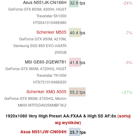
Asus N551JK-CN166H
32.8
fps
-24%
GeForce GTX 850M, 4200H, HGST
Travelstar 5K1000
HTS541010A9E680
Schenker M505
40.4
fps
-7%
GeForce GTX 950M, 4210M,
Samsung SSD 850 EVO mSATA
250GB
MSI GE60-2QEWi781
41.8
fps
-3%
GeForce GTX 960M, 4720HQ, HGST
Travelstar 7K1000
HTS721010A9E630
Schenker XMG A505
55.2
fps
+27%
GeForce GTX 960M, 4720HQ, Micron
M600 MTFDDAV256MBF M.2
1920x1080 Very High Preset AA:FXAA & High SS AF:8x
(sortuj
wg wyników)
Asus N551JW-CN094H
25.7
fps