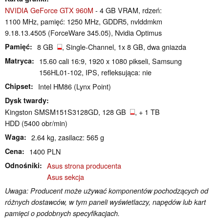
NVIDIA GeForce GTX 960M
- 4 GB VRAM, rdzeń:
1100 MHz, pamięć: 1250 MHz, GDDR5, nvlddmkm
9.18.13.4505 (ForceWare 345.05), Nvidia Optimus
Pamięć
8 GB
, Single-Channel, 1x 8 GB, dwa gniazda
Matryca
15.60 cali 16:9, 1920 x 1080 pikseli, Samsung
156HL01-102, IPS, refleksująca: nie
Chipset
Intel HM86 (Lynx Point)
Dysk twardy
Kingston SMSM151S3128GD, 128 GB
, + 1 TB
HDD (5400 obr/min)
Waga
2.64 kg, zasilacz: 565 g
Cena
1400 PLN
Odnośniki
Asus strona producenta
Asus sekcja
Uwaga: Producent może używać komponentów pochodzących od
różnych dostawców, w tym paneli wyświetlaczy, napędów lub kart
pamięci o podobnych specyfikacjach.