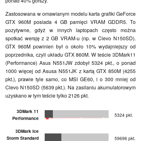
ponad 40% gorszy.
Zastosowana w omawianym modelu karta grafiki GeForce
GTX 960M posiada 4 GB pamięci VRAM GDDR5. To
pozytywne, gdyż w innych laptopach często można
spotkać wersję z 2 GB VRAM-u (np. w Clevo N150SD).
GTX 960M powinien był o około 10% wydajniejszy od
poprzednika, czyli układu GTX 860M. W teście 3DMark11
(Performance) Asus N551JW zdobył 5324 pkt., o ponad
1000 więcej od Asusa N551JK z kartą GTX 850M (4255
pkt.), prawie tyle samo, co MSI GE60, i o 300 mniej od
Clevo N150SD (5639 pkt.). Na zasilaniu akumulatorowym
uzyskano w tym teście tylko 2126 pkt.
3DMark 11
5324 pkt.
Performance
3DMark Ice
Storm Standard
59696 pkt.