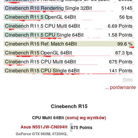
Cinebench R10 Rendering Single 32Bit
5145
Cinebench R11.5 OpenGL 64Bit
56 fps
Cinebench R11.5 CPU Multi 64Bit
6.69 Points
Cinebench R11.5 CPU Single 64Bit
1.58 Points
Cinebench R15 Ref. Match 64Bit
99.6 %
Cinebench R15 OpenGL 64Bit
87.3 fps
Cinebench R15 CPU Multi 64Bit
675 Points
Cinebench R15 CPU Single 64Bit
141 Points
Pomoc
... porównanie
Cinebench R15
CPU Multi 64Bit
(sortuj wg wyników)
Asus N551JW-CN094H
675
Points
GeForce GTX 960M, 4720HQ,