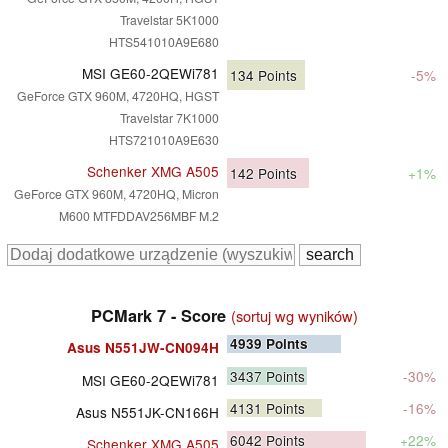
Travelstar 5K1000
HTS541010A9E680
MSI GE60-2QEWi781
134
Points
-5%
GeForce GTX 960M, 4720HQ, HGST
Travelstar 7K1000
HTS721010A9E630
Schenker XMG A505
142
Points
+1%
GeForce GTX 960M, 4720HQ, Micron
M600 MTFDDAV256MBF M.2
PCMark 7 - Score
(sortuj wg wyników)
4939
Points
Asus N551JW-CN094H
3437
Points
-30%
MSI GE60-2QEWi781
4131
Points
-16%
Asus N551JK-CN166H
6042
Points
+22%
Schenker XMG A505