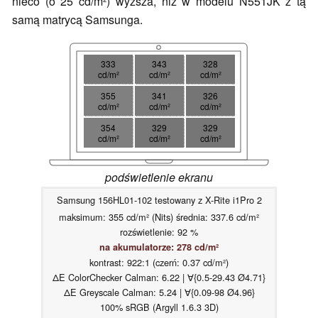
nieco (o 25 cd/m²) wyższa, niż w modelu N551JK z tą
samą matrycą Samsunga.
333
343
328
cd/m²
cd/m²
cd/m²
355
341
326
cd/m²
cd/m²
cd/m²
354
329
329
cd/m²
cd/m²
cd/m²
podświetlenie ekranu
Samsung 156HL01-102 testowany z X-Rite i1Pro 2
maksimum: 355 cd/m² (Nits) średnia: 337.6 cd/m²
rozświetlenie: 92 %
na akumulatorze: 278 cd/m²
kontrast: 922:1 (czerń: 0.37 cd/m²)
ΔE ColorChecker Calman: 6.22 | ∀{0.5-29.43 Ø4.71}
ΔE Greyscale Calman: 5.24 | ∀{0.09-98 Ø4.96}
100% sRGB (Argyll 1.6.3 3D)