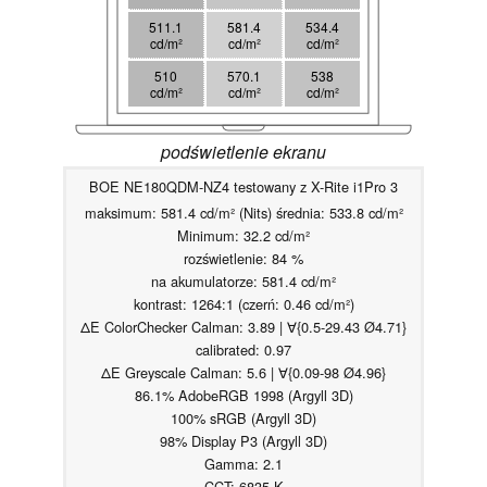
511.1
581.4
534.4
cd/m²
cd/m²
cd/m²
510
570.1
538
cd/m²
cd/m²
cd/m²
podświetlenie ekranu
BOE NE180QDM-NZ4 testowany z X-Rite i1Pro 3
maksimum: 581.4 cd/m² (Nits) średnia: 533.8 cd/m²
Minimum: 32.2 cd/m²
rozświetlenie: 84 %
na akumulatorze: 581.4 cd/m²
kontrast: 1264:1 (czerń: 0.46 cd/m²)
ΔE ColorChecker Calman: 3.89 | ∀{0.5-29.43 Ø4.71}
calibrated: 0.97
ΔE Greyscale Calman: 5.6 | ∀{0.09-98 Ø4.96}
86.1% AdobeRGB 1998 (Argyll 3D)
100% sRGB (Argyll 3D)
98% Display P3 (Argyll 3D)
Gamma: 2.1
CCT: 6835 K