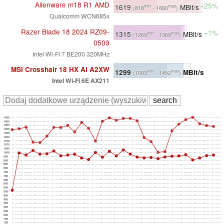
Alienware m18 R1 AMD
+25%
1619
MBit/s
min
max
(818
- 1660
)
Qualcomm WCN685x
Razer Blade 18 2024 RZ09-
+1%
1315
MBit/s
min
max
(1269
- 1369
)
0509
Intel Wi-Fi 7 BE200 320MHz
MSI Crosshair 18 HX AI A2XW
1299
MBit/s
min
max
(1003
- 1452
)
Intel Wi-Fi 6E AX211
1450
1400
1350
1300
1250
1200
1150
1100
1050
1000
950
900
850
800
750
700
650
600
550
500
450
400
350
300
250
200
150
100