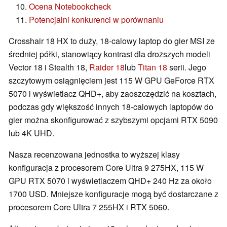
Ocena Notebookcheck
Potencjalni konkurenci w porównaniu
Crosshair 18 HX to duży, 18-calowy laptop do gier MSI ze
średniej półki, stanowiący kontrast dla droższych modeli
Vector 18 i Stealth 18,
Raider 18
lub
Titan 18
serii. Jego
szczytowym osiągnięciem jest 115 W GPU GeForce RTX
5070 i wyświetlacz QHD+, aby zaoszczędzić na kosztach,
podczas gdy większość innych 18-calowych laptopów do
gier można skonfigurować z szybszymi opcjami RTX 5090
lub 4K UHD.
Nasza recenzowana jednostka to wyższej klasy
konfiguracja z procesorem Core Ultra 9 275HX, 115 W
GPU RTX 5070 i wyświetlaczem QHD+ 240 Hz za około
1700 USD. Mniejsze konfiguracje mogą być dostarczane z
procesorem Core Ultra 7 255HX i RTX 5060.