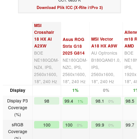
Download Plik ICC (X-Rite i1Pro 3)
MSI
Crosshair
Alienw
18 HX AI
MSI Vector
m18 R
Asus ROG
A2XW
A18 HX A9W
AMD
Strix G18
BOE
AU Optronics
BOE
2025 G814
NE180QDM-
NE180QDM-
B180QAN01.0,
NE18N
NZ4, IPS,
NZC, IPS,
IPS,
IPS,
2560x1600,
2560x1600,
2560x1600,
1920x1
18", 240 Hz
18", 240 Hz
18", 240 Hz
18", 4
Display
1%
0%
1
Display P3
98
99.4
98.1
98.5
1%
0%
Coverage
(%)
sRGB
100
100
99.9
99.7
0%
0%
Coverage
(%)