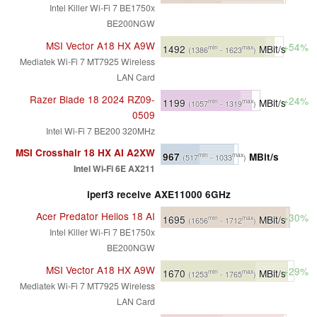
Intel Killer Wi-Fi 7 BE1750x
BE200NGW
MSI Vector A18 HX A9W
+54%
1492
MBit/s
min
max
(1386
- 1623
)
Mediatek Wi-Fi 7 MT7925 Wireless
LAN Card
Razer Blade 18 2024 RZ09-
+24%
1199
MBit/s
min
max
(1057
- 1319
)
0509
Intel Wi-Fi 7 BE200 320MHz
MSI Crosshair 18 HX AI A2XW
967
MBit/s
min
max
(517
- 1033
)
Intel Wi-Fi 6E AX211
iperf3 receive AXE11000 6GHz
Acer Predator Helios 18 AI
+30%
1695
MBit/s
min
max
(1656
- 1712
)
Intel Killer Wi-Fi 7 BE1750x
BE200NGW
MSI Vector A18 HX A9W
+29%
1670
MBit/s
min
max
(1253
- 1765
)
Mediatek Wi-Fi 7 MT7925 Wireless
LAN Card