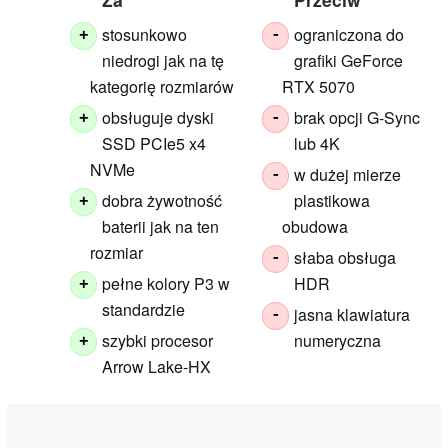
stosunkowo
ograniczona do
+
-
niedrogi jak na tę
grafiki GeForce
kategorię rozmiarów
RTX 5070
obsługuje dyski
brak opcji G-Sync
+
-
SSD PCIe5 x4
lub 4K
NVMe
w dużej mierze
-
dobra żywotność
plastikowa
+
baterii jak na ten
obudowa
rozmiar
słaba obsługa
-
pełne kolory P3 w
HDR
+
standardzie
jasna klawiatura
-
szybki procesor
numeryczna
+
Arrow Lake-HX