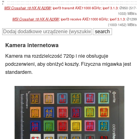
50
0
MSI Crosshair 18 HX AI A2XW
; iperf3 transmit AXE11000 6GHz; iperf 3.1.3:
Ø950 (517-
1033) MBit/s
MSI Crosshair 18 HX AI A2XW
; iperf3 receive AXE11000 6GHz; iperf 3.1.3:
Ø1299
(1003-1452) MBit/s
Kamera internetowa
Kamera ma rozdzielczość 720p i nie obsługuje
podczerwieni, aby obniżyć koszty. Fizyczna migawka jest
standardem.
6.2
4.3
6
4.5
3.8
2.1
∆E
∆E
∆E
∆E
∆E
∆E
2.5
6.3
8.5
5.1
4.7
4.4
∆E
∆E
∆E
∆E
∆E
∆E
8.6
4.3
8.7
3.3
5.1
1.2
∆E
∆E
∆E
∆E
∆E
∆E
6
8.3
3.4
4.1
8.1
4.8