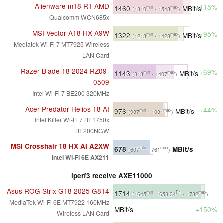
Alienware m18 R1 AMD
+115%
1460
MBit/s
min
max
(1310
- 1543
)
Qualcomm WCN685x
MSI Vector A18 HX A9W
+95%
1322
MBit/s
min
max
(1213
- 1428
)
Mediatek Wi-Fi 7 MT7925 Wireless
LAN Card
Razer Blade 18 2024 RZ09-
+69%
1143
MBit/s
min
max
(813
- 1407
)
0509
Intel Wi-Fi 7 BE200 320MHz
Acer Predator Helios 18 AI
+44%
976
MBit/s
min
max
(937
- 1031
)
Intel Killer Wi-Fi 7 BE1750x
BE200NGW
MSI Crosshair 18 HX AI A2XW
678
MBit/s
min
max
(607
- 761
)
Intel Wi-Fi 6E AX211
iperf3 receive AXE11000
Asus ROG Strix G18 2025 G814
1714
min
P1
max
(1645
, 1658.34
- 1732
)
MediaTek Wi-Fi 6E MT7922 160MHz
MBit/s
+150%
Wireless LAN Card