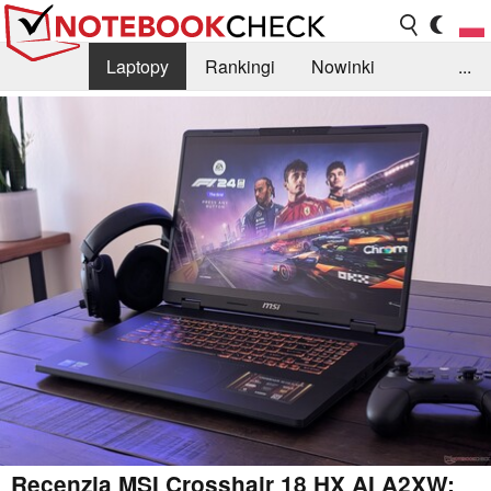
Laptopy
Rankingi
Nowinki
...
Biblioteka
Info
Szukajka recenzji
Recenzja MSI Crosshair 18 HX AI A2XW: