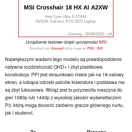
MSI Crosshair 18 HX AI A2XW
Intel Core Ultra 9 275HX
NVIDIA GeForce RTX 5070 Laptop
Gaming - 30/08/2025 - v8
Urządzenie testowe dzięki uprzejmości
MSI
Download your
licensed
rating image as
PNG
/
SVG
Największymi wadami tego modelu są prawdopodobnie
natywna rozdzielczość QHD+ i zbyt plastikowa
konstrukcja. PPI jest stosunkowo niskie jak na 18-calowy
ekran, a lubiąca odciski palców klawiatura i podstawa nie
są zbyt luksusowe. Wciąż jest to przyzwoita maszyna do
gier 1080p lub 1440p z wysokiej jakości wyświetlaczem
P3, którą mogą docenić zarówno gracze głównego nurtu,
jak i studenci.
Za
Przeciw