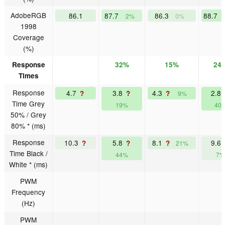
AdobeRGB
86.1
87.7
86.3
88.7
2%
0%
1998
Coverage
(%)
Response
32%
15%
24
Times
Response
4.7
3.8
4.3
2.8
?
?
?
9%
Time Grey
19%
40
50% / Grey
80% * (ms)
Response
10.3
5.8
8.1
9.6
?
?
?
21%
Time Black /
44%
7%
White * (ms)
PWM
Frequency
(Hz)
PWM