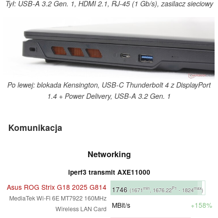
Tył: USB-A 3.2 Gen. 1, HDMI 2.1, RJ-45 (1 Gb/s), zasilacz sieciowy
Po lewej: blokada Kensington, USB-C Thunderbolt 4 z DisplayPort
1.4 + Power Delivery, USB-A 3.2 Gen. 1
Komunikacja
Networking
iperf3 transmit AXE11000
Asus ROG Strix G18 2025 G814
1746
min
P1
max
(1671
, 1676.22
- 1824
)
MediaTek Wi-Fi 6E MT7922 160MHz
MBit/s
+158%
Wireless LAN Card