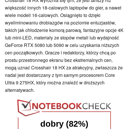
Crosshair 18 HX wyróżnia się tym, że jest tańszy niż
większość innych 18-calowych laptopów do gier, a nawet
wiele modeli 16-calowych. Osiągnięto to dzięki
wyeliminowaniu drobiazgów na poziomie entuzjastów,
takich jak chłodzenie komorą parową, fantazyjne opcje 4K
lub mini-LED, materiały ze stopów metali lub wydajność
GeForce RTX 5080 lub 5090 w celu uzyskania niższych
cen początkowych. Gracze i redaktorzy, którzy chcą po
prostu przestronnego ekranu bez ekstremalnych cen,
mogą uznać Crosshair 18 HX za atrakcyjny, zwłaszcza że
nadal jest dostarczany z tym samym procesorem Core
Ultra 9 275HX, który można znaleźć w droższych
alternatywach.
dobry (82%)