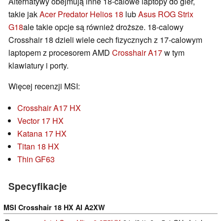
Alternatywy obejmują inne 18-calowe laptopy do gier,
takie jak
Acer Predator Helios 18
lub
Asus ROG Strix
G18
ale takie opcje są również droższe. 18-calowy
Crosshair 18 dzieli wiele cech fizycznych z 17-calowym
laptopem z procesorem AMD
Crosshair A17
w tym
klawiatury i porty.
Więcej recenzji MSI:
Crosshair A17 HX
Vector 17 HX
Katana 17 HX
Titan 18 HX
Thin GF63
Specyfikacje
MSI Crosshair 18 HX AI A2XW