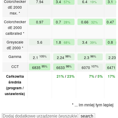
Colorchecker
7.94
3.4
6.4
3.1
57%
19%
6
dE 2000
max. *
Colorchecker
0.97
0.7
0.66
0.47
28%
32%
dE 2000
calibrated *
Greyscale
5.6
1.8
3.4
0.8
68%
39%
8
dE 2000 *
Gamma
105%
98%
96%
2.1
2.24
2.3
2.23
CCT
95%
98%
107%
6835
6633
6070
6471
Całkowita
21%
/
23%
7%
/
5%
17%
średnia
(program /
ustawienia)
* ... im mniej tym lepiej