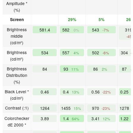
Amplitude *
(%)
Screen
29%
5%
26
Brightness
581.4
582
543
319
0%
-7%
middle
-45
(cd/m²)
Brightness
534
557
502
304
4%
-6%
-
(cd/m²)
Brightness
84
93
86
87
11%
2%
Distribution
(%)
Black Level *
0.46
0.4
0.56
0.25
13%
-22%
(cd/m²)
Contrast (:1)
1264
1455
970
1278
15%
-23%
Colorchecker
3.89
1.4
3.41
1.22
64%
12%
dE 2000 *