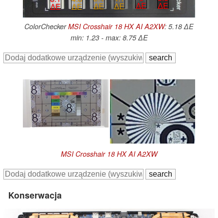
∆E
∆E
∆E
∆E
∆E
∆E
ColorChecker
MSI Crosshair 18 HX AI A2XW
: 5.18 ∆E
min: 1.23 - max: 8.75 ∆E
MSI Crosshair 18 HX AI A2XW
Konserwacja