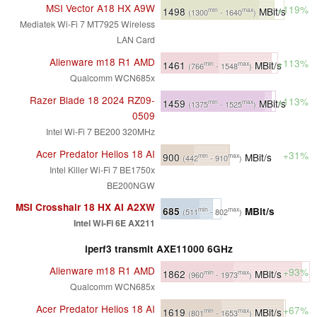
MSI Vector A18 HX A9W
+119%
1498
MBit/s
min
max
(1300
- 1640
)
Mediatek Wi-Fi 7 MT7925 Wireless
LAN Card
Alienware m18 R1 AMD
+113%
1461
MBit/s
min
max
(766
- 1548
)
Qualcomm WCN685x
Razer Blade 18 2024 RZ09-
+113%
1459
MBit/s
min
max
(1375
- 1525
)
0509
Intel Wi-Fi 7 BE200 320MHz
Acer Predator Helios 18 AI
+31%
900
MBit/s
min
max
(442
- 910
)
Intel Killer Wi-Fi 7 BE1750x
BE200NGW
MSI Crosshair 18 HX AI A2XW
685
MBit/s
min
max
(511
- 802
)
Intel Wi-Fi 6E AX211
iperf3 transmit AXE11000 6GHz
Alienware m18 R1 AMD
+93%
1862
MBit/s
min
max
(960
- 1973
)
Qualcomm WCN685x
Acer Predator Helios 18 AI
+67%
1619
MBit/s
min
max
(801
- 1653
)