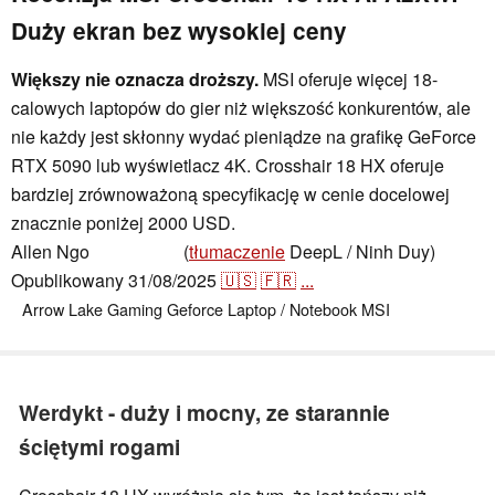
Duży ekran bez wysokiej ceny
Większy nie oznacza droższy.
MSI oferuje więcej 18-
calowych laptopów do gier niż większość konkurentów, ale
nie każdy jest skłonny wydać pieniądze na grafikę GeForce
RTX 5090 lub wyświetlacz 4K. Crosshair 18 HX oferuje
bardziej zrównoważoną specyfikację w cenie docelowej
znacznie poniżej 2000 USD.
Allen Ngo
(
tłumaczenie
DeepL / Ninh Duy)
,
👁
Allen Ngo
Opublikowany
31/08/2025
🇺🇸
🇫🇷
...
Arrow Lake
Gaming
Geforce
Laptop / Notebook
MSI
Werdykt - duży i mocny, ze starannie
ściętymi rogami