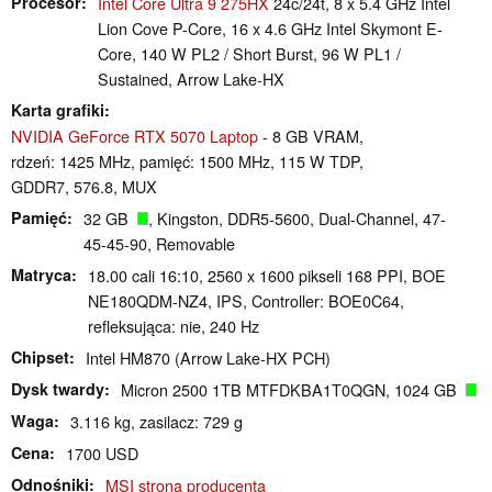
Procesor
Intel Core Ultra 9 275HX
24c/24t, 8 x 5.4 GHz Intel
Lion Cove P-Core, 16 x 4.6 GHz Intel Skymont E-
Core, 140 W PL2 / Short Burst, 96 W PL1 /
Sustained, Arrow Lake-HX
Karta grafiki
NVIDIA GeForce RTX 5070 Laptop
- 8 GB VRAM,
rdzeń: 1425 MHz, pamięć: 1500 MHz, 115 W TDP,
GDDR7, 576.8, MUX
Pamięć
32 GB
, Kingston, DDR5-5600, Dual-Channel, 47-
45-45-90, Removable
Matryca
18.00 cali 16:10, 2560 x 1600 pikseli 168 PPI, BOE
NE180QDM-NZ4, IPS, Controller: BOE0C64,
refleksująca: nie, 240 Hz
Chipset
Intel HM870 (Arrow Lake-HX PCH)
Dysk twardy
Micron 2500 1TB MTFDKBA1T0QGN, 1024 GB
Waga
3.116 kg, zasilacz: 729 g
Cena
1700 USD
Odnośniki
MSI strona producenta