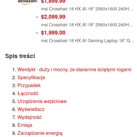
$1,899.99
msi Crosshair 18 HX AI 18" 2560x1600 240Hz Display Gaming Laptop, Intel Core Ultra 9 275HX (24 Cores, 2.1-5.4 GHz), NVIDIA RTX 5070 8GB GDDR7, 32GB RAM, 1TB NVMe SSD, Windows 11 Home
$2,099.99
msi Crosshair 18 HX AI 18" 2560x1600 240Hz Display Gaming Laptop, Intel Core Ultra 9 275HX, NVIDIA RTX 5070 8GB GDDR7, 32GB RAM, 2TB NVMe SSD, Windows 11 Home, w/ZYN HDMI Cable
$1,999.00
msi Crosshair 18 HX AI Gaming Laptop 18" QHD+ 240Hz 100% DCI-P3 Intel 24-core Ultra 9 275HX (>i9-14900HX) 32GB DDR5 1TB SSD GeForce RTX 5070 (Up to 798 AI Tops) RGB Backlit WiFi6E Win11Pro ICP Hub
Spis treści
Werdykt - duży i mocny, ze starannie ściętymi rogami
Specyfikacje
Przypadek
Łączność
Urządzenia wejściowe
Wyświetlacz
Wydajność
Emisje
Zarządzanie energią