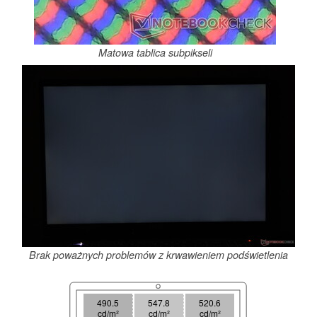
Matowa tablica subpikseli
Brak poważnych problemów z krwawieniem podświetlenia
490.5
547.8
520.6
cd/m²
cd/m²
cd/m²