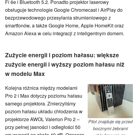
Fi 6e i Bluetooth 5.2. Ponadto projektor laserowy
obsługuje technologie Google Chromecast i AirPlay do
bezprzewodowego przesyłania strumieniowego z
smartfonów, a także Google Home, Apple HomeKit oraz
Amazon Alexa w celu integracji z inteligentnym domem.
Zużycie energii i poziom hałasu: większe
zużycie energii i wyższy poziom hałasu niż
w modelu Max
Kolejna różnica między modelami
Pro 2 i Max dotyczy poziomu hałasu
samego projektora. Zmierzyliśmy
poziom hałasu układu chłodzenia w
projektorze AWOL Valerion Pro 2 –
Pilot znajduje się przed
przy pełnej jasności i odległości 50
bocznymi żebrami
cm wynosił on około 40 dB. Oznacza