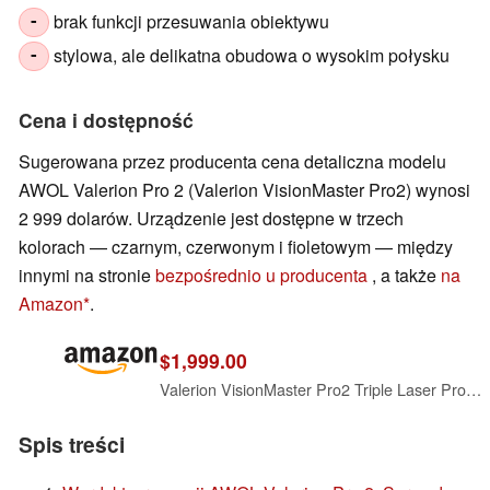
brak funkcji przesuwania obiektywu
-
stylowa, ale delikatna obudowa o wysokim połysku
-
Cena i dostępność
Sugerowana przez producenta cena detaliczna modelu
AWOL Valerion Pro 2 (Valerion VisionMaster Pro2) wynosi
2 999 dolarów. Urządzenie jest dostępne w trzech
kolorach — czarnym, czerwonym i fioletowym — między
innymi na stronie
bezpośrednio u producenta
, a także
na
Amazon
.
$1,999.00
Valerion VisionMaster Pro2 Triple Laser Projector 4K,15000:1 Contrast, 0.9-1.5x Optical Zoom, 2X Multitasking Power, IMAX, HDR10+, GTV, 4ms Lag-Free Gaming, 3000 ISO Lumens, Google Home, Apple Homekit
Spis treści