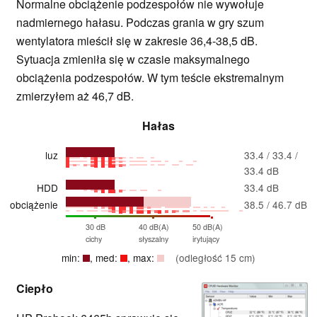
Normalne obciążenie podzespołów nie wywołuje
nadmiernego hałasu. Podczas grania w gry szum
wentylatora mieścił się w zakresie 36,4-38,5 dB.
Sytuacja zmieniła się w czasie maksymalnego
obciążenia podzespołów. W tym teście ekstremalnym
zmierzyłem aż 46,7 dB.
Hałas
luz
33.4 / 33.4 /
33.4 dB
HDD
33.4 dB
obciążenie
38.5 / 46.7 dB
30 dB
40 dB(A)
50 dB(A)
cichy
słyszalny
irytujący
min:
, med:
, max:
(odległość 15 cm)
Ciepło