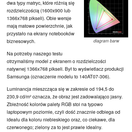
dwa typy matryc, które różnią się
rozdzielczością (1600x900 lub
1366x768 pikseli). Obie wersje
mają matowe powierzchnie, jak
przystało na ekrany notebooków
biznesowych.
diagram barw
Na potrzeby naszego testu
otrzymaliśmy model z ekranem o rozdzielczości
natywnej 1366x768 pikseli. Był to wyświetlacz produkcji
Samsunga (oznaczenie modelu to 140AT07-306).
Luminancja mieszcząca się w zakresie od 194,5 do
230,9 cd/m² oznacza, że obraz jest zadowalająco jasny.
Zbieżność kolorów palety RGB stoi na typowo
laptopowym poziomie, czyli dość znacznie odbiega od
ideału dla koloru niebieskiego oraz, co ciekawe, dla
czerwonego; zielony za to jest prawie idealny.