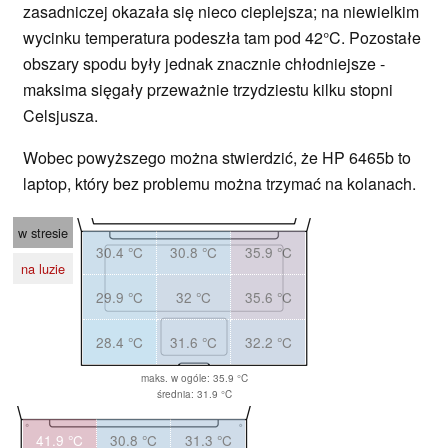
zasadniczej okazała się nieco cieplejsza; na niewielkim
wycinku temperatura podeszła tam pod 42°C. Pozostałe
obszary spodu były jednak znacznie chłodniejsze -
maksima sięgały przeważnie trzydziestu kilku stopni
Celsjusza.
Wobec powyższego można stwierdzić, że HP 6465b to
laptop, który bez problemu można trzymać na kolanach.
w stresie
30.4 °C
30.8 °C
35.9 °C
na luzie
29.9 °C
32 °C
35.6 °C
28.4 °C
31.6 °C
32.2 °C
maks. w ogóle: 35.9 °C
średnia: 31.9 °C
41.9 °C
30.8 °C
31.3 °C