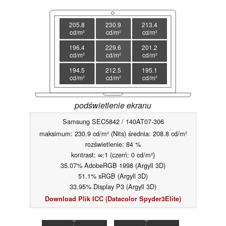
205.8
230.9
213.4
cd/m²
cd/m²
cd/m²
196.4
229.6
201.2
cd/m²
cd/m²
cd/m²
194.5
212.5
195.1
cd/m²
cd/m²
cd/m²
podświetlenie ekranu
Samsung SEC5842 / 140AT07-306
maksimum: 230.9 cd/m² (Nits) średnia: 208.8 cd/m²
rozświetlenie: 84 %
kontrast: ∞:1 (czerń: 0 cd/m²)
35.07% AdobeRGB 1998 (Argyll 3D)
51.1% sRGB (Argyll 3D)
33.95% Display P3 (Argyll 3D)
Download Plik ICC (Datacolor Spyder3Elite)