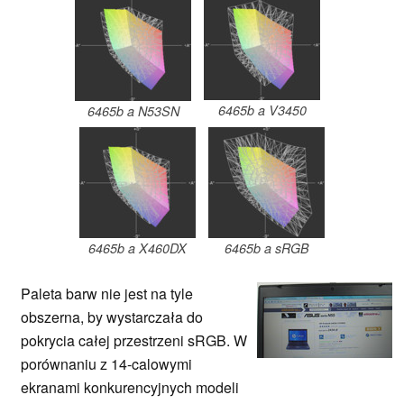
6465b a V3450
6465b a N53SN
6465b a X460DX
6465b a sRGB
Paleta barw nie jest na tyle
obszerna, by wystarczała do
pokrycia całej przestrzeni sRGB. W
porównaniu z 14-calowymi
ekranami konkurencyjnych modeli