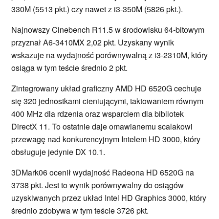
330M (5513 pkt.) czy nawet z i3-350M (5826 pkt.).
Najnowszy Cinebench R11.5 w środowisku 64-bitowym
przyznał A6-3410MX 2,02 pkt. Uzyskany wynik
wskazuje na wydajność porównywalną z i3-2310M, który
osiąga w tym teście średnio 2 pkt.
Zintegrowany układ graficzny AMD HD 6520G cechuje
się 320 jednostkami cieniującymi, taktowaniem równym
400 MHz dla rdzenia oraz wsparciem dla bibliotek
DirectX 11. To ostatnie daje omawianemu scalakowi
przewagę nad konkurencyjnym Intelem HD 3000, który
obsługuje jedynie DX 10.1.
3DMark06 ocenił wydajność Radeona HD 6520G na
3738 pkt. Jest to wynik porównywalny do osiągów
uzyskiwanych przez układ Intel HD Graphics 3000, który
średnio zdobywa w tym teście 3726 pkt.