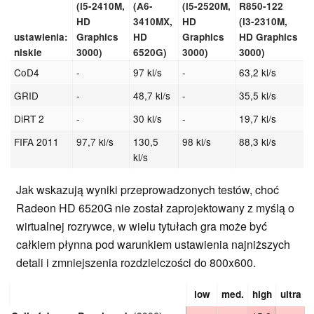
(i5-2410M,
(A6-
(i5-2520M,
R850-122
HD
3410MX,
HD
(i3-2310M,
ustawienia:
Graphics
HD
Graphics
HD Graphics
niskie
3000)
6520G)
3000)
3000)
CoD4
-
97 kl/s
-
63,2 kl/s
GRID
-
48,7 kl/s
-
35,5 kl/s
DiRT 2
-
30 kl/s
-
19,7 kl/s
FIFA 2011
97,7 kl/s
130,5
98 kl/s
88,3 kl/s
kl/s
Jak wskazują wyniki przeprowadzonych testów, choć
Radeon HD 6520G nie został zaprojektowany z myślą o
wirtualnej rozrywce, w wielu tytułach gra może być
całkiem płynna pod warunkiem ustawienia najniższych
detali i zmniejszenia rozdzielczości do 800x600.
low
med.
high
ultra