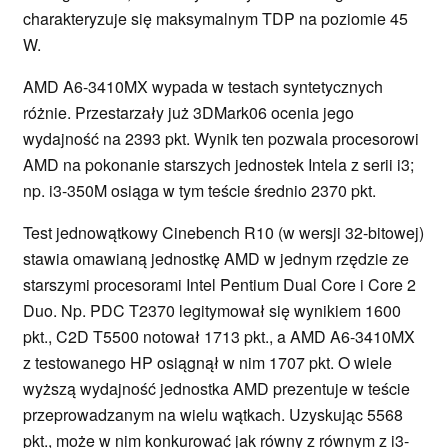
charakteryzuje się maksymalnym TDP na poziomie 45
W.
AMD A6-3410MX wypada w testach syntetycznych
różnie. Przestarzały już 3DMark06 ocenia jego
wydajność na 2393 pkt. Wynik ten pozwala procesorowi
AMD na pokonanie starszych jednostek Intela z serii i3;
np. i3-350M osiąga w tym teście średnio 2370 pkt.
Test jednowątkowy Cinebench R10 (w wersji 32-bitowej)
stawia omawianą jednostkę AMD w jednym rzędzie ze
starszymi procesorami Intel Pentium Dual Core i Core 2
Duo. Np. PDC T2370 legitymował się wynikiem 1600
pkt., C2D T5500 notował 1713 pkt., a AMD A6-3410MX
z testowanego HP osiągnął w nim 1707 pkt. O wiele
wyższą wydajność jednostka AMD prezentuje w teście
przeprowadzanym na wielu wątkach. Uzyskując 5568
pkt., może w nim konkurować jak równy z równym z i3-