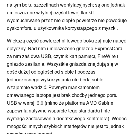
na tym boku szczelinach wentylacyjnych; są one jednak
umieszczone w tylnej części lewej flanki i
wydmuchiwane przez nie ciepłe powietrze nie powoduje
dyskomfortu u użytkownika korzystającego z myszki.
Większą część powierzchni lewego boku zajmuje napęd
optyczny. Nad nim umieszczono gniazdo ExpressCard,
za nim zaś dwa USB, czytnik kart pamięci, FireWire i
gniazdo zasilania. Wszystkie gniazda znajdują się w
dość dużej odległości od siebie i podczas
jednoczesnego wykorzystania nie będą sobie
wzajemnie wadzić. Pewnym mankamentem
omawianego laptopa jest brak choćby jednego portu
USB w wersji 3.0 (mimo że platforma AMD Sabine
zapewnia natywne wsparcie tego standardu i nie
wymaga zastosowania dodatkowego kontrolera). Wobec
mnogości innych szybkich interfejsów nie jest to jednak
poważny mankament.