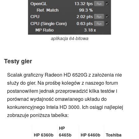
aplikacja 64-bitowa
Testy gier
Scalak graficzny Radeon HD 6520G z założenia nie
służy do gier. Na prośbę kolegów z naszego forum
postanowiłem jednak przeprowadzić kilka testów i
porównać wydajność omawianego układu do
konkurencyjnego Intela HD 3000. Ich osiągi najlepiej
zobrazuje poniższa tabelka:
HP
HP 6360b
6465b
HP 6460b
Toshiba