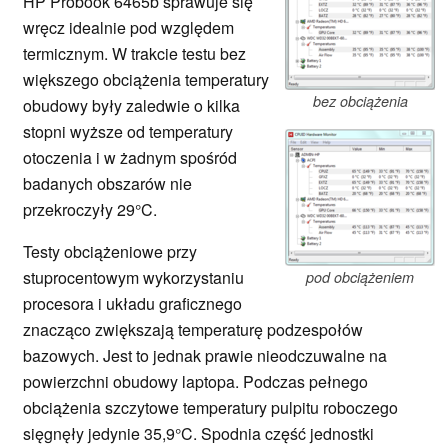
HP Probook 6465b sprawuje się
wręcz idealnie pod względem
termicznym. W trakcie testu bez
większego obciążenia temperatury
bez obciążenia
obudowy były zaledwie o kilka
stopni wyższe od temperatury
otoczenia i w żadnym spośród
badanych obszarów nie
przekroczyły 29°C.
Testy obciążeniowe przy
stuprocentowym wykorzystaniu
pod obciążeniem
procesora i układu graficznego
znacząco zwiększają temperaturę podzespołów
bazowych. Jest to jednak prawie nieodczuwalne na
powierzchni obudowy laptopa. Podczas pełnego
obciążenia szczytowe temperatury pulpitu roboczego
sięgnęły jedynie 35,9°C. Spodnia część jednostki