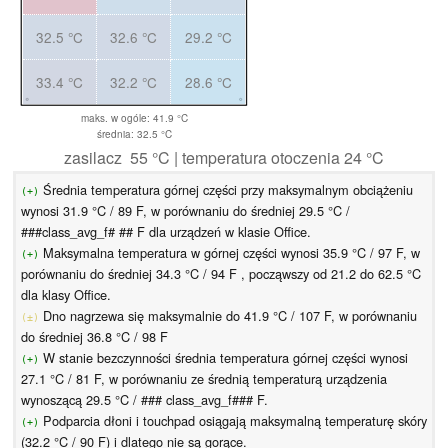
32.5 °C
32.6 °C
29.2 °C
33.4 °C
32.2 °C
28.6 °C
maks. w ogóle: 41.9 °C
średnia: 32.5 °C
zasilacz 55 °C | temperatura otoczenia 24 °C
Średnia temperatura górnej części przy maksymalnym obciążeniu
(+)
wynosi 31.9 °C / 89 F, w porównaniu do średniej 29.5 °C /
###class_avg_f# ## F dla urządzeń w klasie Office.
Maksymalna temperatura w górnej części wynosi 35.9 °C / 97 F, w
(+)
porównaniu do średniej 34.3 °C / 94 F , począwszy od 21.2 do 62.5 °C
dla klasy Office.
Dno nagrzewa się maksymalnie do 41.9 °C / 107 F, w porównaniu
(±)
do średniej 36.8 °C / 98 F
W stanie bezczynności średnia temperatura górnej części wynosi
(+)
27.1 °C / 81 F, w porównaniu ze średnią temperaturą urządzenia
wynoszącą 29.5 °C / ### class_avg_f### F.
Podparcia dłoni i touchpad osiągają maksymalną temperaturę skóry
(+)
(32.2 °C / 90 F) i dlatego nie są gorące.