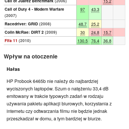
Call of Juarez Benchmark
(2006)
15.2
Call of Duty 4 - Modern Warfare
97
43.3
(2007)
Racedriver: GRID
(2008)
48.7
25.2
Colin McRae: DIRT 2
(2009)
30
24.8
15.7
Fifa 11
(2010)
130.5
76.4
36.8
Wpływ na otoczenie
Hałas
HP Probook 6465b nie należy do najbardziej
wyciszonych laptopów. Szum o natężeniu 33,4 dB
emitowany w trakcie typowych zadań w rodzaju
używania pakietu aplikacji biurowych, korzystania z
internetu czy odtwarzania filmu nie będzie jednak
przeszkadzał w domu, a tym bardziej w biurze.