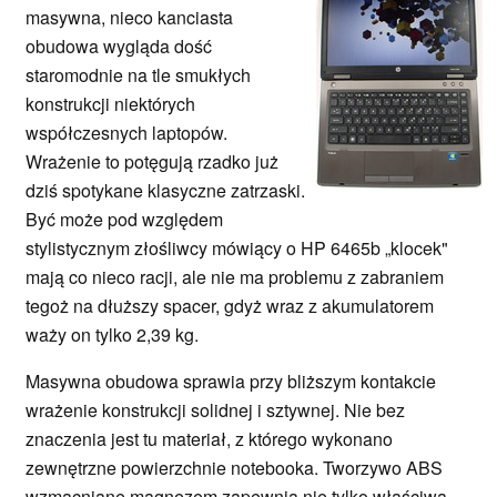
masywna, nieco kanciasta
obudowa wygląda dość
staromodnie na tle smukłych
konstrukcji niektórych
współczesnych laptopów.
Wrażenie to potęgują rzadko już
dziś spotykane klasyczne zatrzaski.
Być może pod względem
stylistycznym złośliwcy mówiący o HP 6465b „klocek"
mają co nieco racji, ale nie ma problemu z zabraniem
tegoż na dłuższy spacer, gdyż wraz z akumulatorem
waży on tylko 2,39 kg.
Masywna obudowa sprawia przy bliższym kontakcie
wrażenie konstrukcji solidnej i sztywnej. Nie bez
znaczenia jest tu materiał, z którego wykonano
zewnętrzne powierzchnie notebooka. Tworzywo ABS
wzmacniane magnezem zapewnia nie tylko właściwą