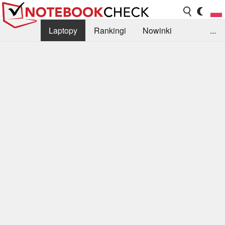
Laptopy
Rankingi
Nowinki
...
Biblioteka
Info
Szukajka recenzji