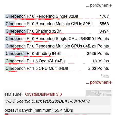
... porównanie
Cinebench R10 Rendering Single 32Bit
1707
Cinebench R10 Rendering Multiple CPUs 32Bit
5568
Cinebench R10 Shading 32Bit
3494
Cinebench R10 Rendering Single CPUs 64Bit
2201 Points
Cinebench R10 Rendering Multiple CPUs 64Bit
7329 Points
Cinebench R10 Shading 64Bit
3535 Points
Cinebench R11.5 OpenGL 64Bit
13.32 fps
Cinebench R11.5 CPU Multi 64Bit
2.02 Points
Pomoc
... porównanie
HD Tune
CrystalDiskMark 3.0
WDC Scorpio Black WD3200BEKT-60PVMT0
przesył danych (minimum): 55.4 MB/s