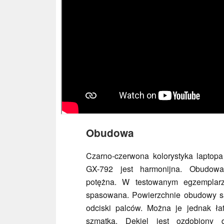
Obudowa
Czarno-czerwona kolorystyka laptop
GX-792 jest harmonijna. Obudow
potężna. W testowanym egzemplar
spasowana. Powierzchnie obudowy s
odciski palców. Można je jednak ła
szmatką. Dekiel jest ozdobiony