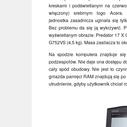
kreskami i podświetlanym na czerwon
włączony) srebrnym logo Acera.
jednostka zasadnicza uginała się tyl
Bez problemu da się ją wykrzywić. 
wyświetlanym obrazie. Predator 17 X 
G752VS (4,5 kg). Masa zasilacza to oko
Na spodzie komputera znajduje si
podzespołów. Nie daje ona dostępu do 
cały spód obudowy. Nie jest to czyn
gniazda pamięci RAM znajdują się po 
utrudnienie, gdyby użytkownik chciał