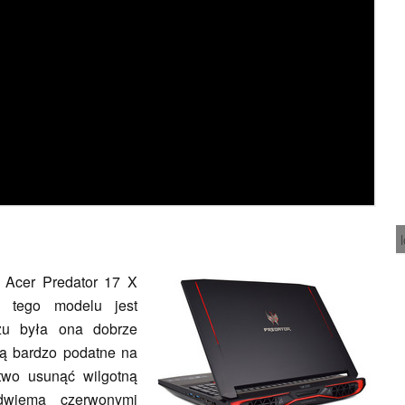
a Acer Predator 17 X
a tego modelu jest
zu była ona dobrze
ą bardzo podatne na
two usunąć wilgotną
 dwiema czerwonymi