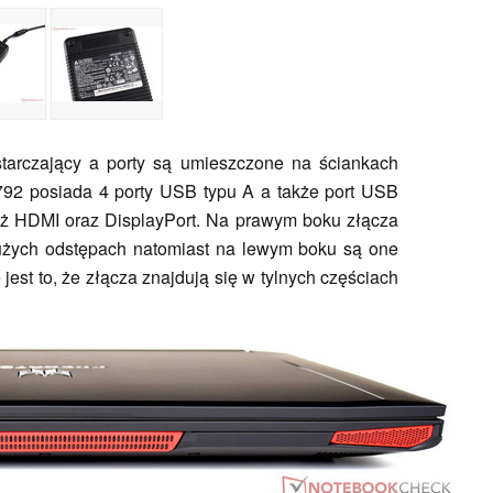
tarczający a porty są umieszczone na ściankach
792 posiada 4 porty USB typu A a także port USB
też HDMI oraz DisplayPort. Na prawym boku złącza
użych odstępach natomiast na lewym boku są one
est to, że złącza znajdują się w tylnych częściach