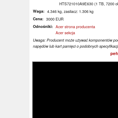
HTS721010A9E630 (1 TB, 7200 ob
Waga
4.346 kg, zasilacz: 1.306 kg
Cena
3000 EUR
Odnośniki
Acer strona producenta
Acer sekcja
Uwaga: Producent może używać komponentów poch
napędów lub kart pamięci o podobnych specyfikacj
peł