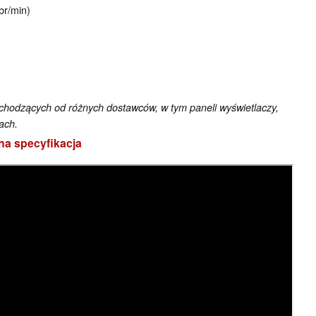
r/min)
odzących od różnych dostawców, w tym paneli wyświetlaczy,
ach.
na specyfikacja