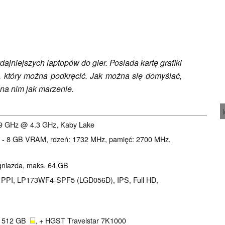
ajniejszych laptopów do gier. Posiada kartę grafiki
 który można podkręcić. Jak można się domyślać,
na nim jak marzenie.
3.9 GHz @ 4.3 GHz, Kaby Lake
- 8 GB VRAM, rdzeń: 1732 MHz, pamięć: 2700 MHz,
gniazda, maks. 64 GB
127 PPI, LP173WF4-SPF5 (LGD056D), IPS, Full HD,
, 512 GB
, + HGST Travelstar 7K1000