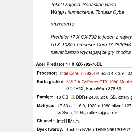
Tekst i zdjęcia: Sebastian Bade
Wstęp i tłumaczenie: Tomasz Cyba
20/03/2017
Predator 17 X GX-792 to jeden z najwyd
GTX 1080 i procesor Core i7-7820HK,
nawet bardzo wymagające gry chodzą 
Acer Predator 17 X GX-792-76DL
Procesor
Intel Core i7-7820HK
4c/8t 4 x 2.9 - 
Karta grafiki
NVIDIA GeForce GTX 1080 Mobile
GDDR5X, ForceWare 378.66
Pamięć
16 GB
, DDR4-2400, 2x 8 GB, cztery 
Matryca
17.30 cali 16:9, 1920 x 1080 pikseli 
G-Sync, 75 Hz, refleksująca: nie
Chipset
Intel HM175
Dysk twardy
Toshiba NVMe THNSN5512GPU7