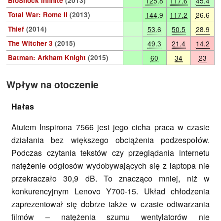
BioShock Infinite
(2013)
125.8
117.6
45.4
Total War: Rome II
(2013)
144.9
117.2
26.6
Thief
(2014)
53.6
50.5
28.9
The Witcher 3
(2015)
49.3
21.4
14.2
Batman: Arkham Knight
(2015)
60
34
23
Wpływ na otoczenie
Hałas
Atutem Inspirona 7566 jest jego cicha praca w czasie
działania bez większego obciążenia podzespołów.
Podczas czytania tekstów czy przeglądania internetu
natężenie odgłosów wydobywających się z laptopa nie
przekraczało 30,9 dB. To znacząco mniej, niż w
konkurencyjnym Lenovo Y700-15. Układ chłodzenia
zaprezentował się dobrze także w czasie odtwarzania
filmów – natężenia szumu wentylatorów nie