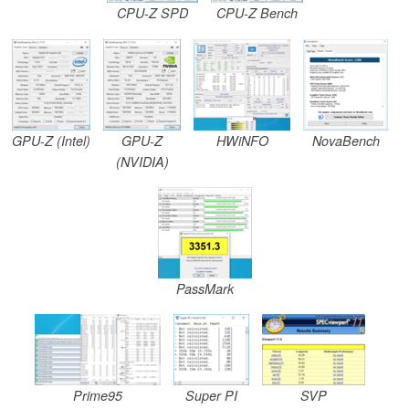
CPU-Z SPD
CPU-Z Bench
GPU-Z (Intel)
GPU-Z
HWiNFO
NovaBench
(NVIDIA)
PassMark
Prime95
Super PI
SVP