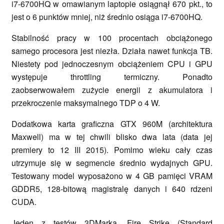
i7-6700HQ w omawianym laptopie osiągnął 670 pkt., to
jest o 6 punktów mniej, niż średnio osiąga i7-6700HQ.
Stabilność pracy w 100 procentach obciążonego
samego procesora jest niezła. Działa nawet funkcja TB.
Niestety pod jednoczesnym obciążeniem CPU i GPU
występuje throttling termiczny. Ponadto
zaobserwowałem zużycie energii z akumulatora i
przekroczenie maksymalnego TDP o 4 W.
Dodatkowa karta graficzna GTX 960M (architektura
Maxwell) ma w tej chwili blisko dwa lata (data jej
premiery to 12 III 2015). Pomimo wieku cały czas
utrzymuje się w segmencie średnio wydajnych GPU.
Testowany model wyposażono w 4 GB pamięci VRAM
GDDR5, 128-bitową magistralę danych i 640 rdzeni
CUDA.
Jeden z testów 3DMarka, Fire Strike (Standard