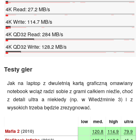
4K Read: 27.2 MB/s
4K Write: 114.7 MB/s
4K QD32 Read: 284 MB/s
4K QD32 Write: 128.2 MB/s
Testy gier
Jak na laptop z dwuletnią kartą graficzną omawiany
notebook wciąż radzi sobie z grami całkiem nieźle, choć
z detali ultra a niekiedy (np. w Wiedźminie 3) i z
wysokich trzeba będzie zrezygnować.
low
med.
high
ultra
Mafia 2
(2010)
120.8
114.9
79.9