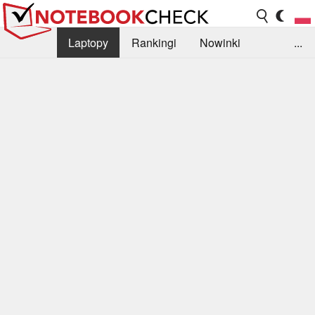
Laptopy
Rankingi
Nowinki
...
Biblioteka
Info
Szukajka recenzji