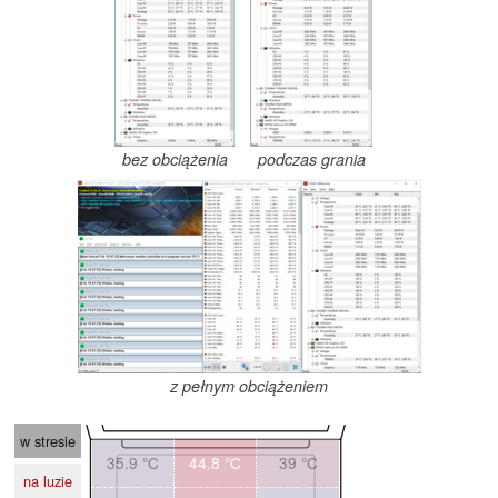
bez obciążenia
podczas grania
z pełnym obciążeniem
w stresie
35.9 °C
44.8 °C
39 °C
na luzie