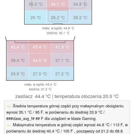
35.5 °C
44.1 °C
34.8 °C
25 °C
28.2 °C
28.2 °C
maks. w ogóle: 44.8 °C
średnia: 35.1 °C
42.4 °C
45.4 °C
41.9 °C
39.4 °C
44.5 °C
37.1 °C
29.5 °C
27.5 °C
27.2 °C
maks. w ogóle: 45.4 °C
średnia: 37.2 °C
zasilacz 44.4 °C | temperatura otoczenia 20.5 °C
Średnia temperatura górnej części przy maksymalnym obciążeniu
(±)
wynosi 35.1 °C / 95 F, w porównaniu do średniej 33.9 °C /
###class_avg_f# ## F dla urządzeń w klasie Gaming.
Maksymalna temperatura w górnej części wynosi 44.8 °C / 113 F, w
(±)
porównaniu do średniej 40.4 °C / 105 F , począwszy od 21.2 do 68.8