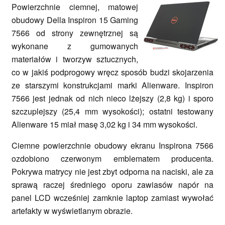
Powierzchnie ciemnej, matowej
obudowy Della Inspiron 15 Gaming
7566 od strony zewnętrznej są
wykonane z gumowanych
materiałów i tworzyw sztucznych,
co w jakiś podprogowy wręcz sposób budzi skojarzenia
ze starszymi konstrukcjami marki Alienware. Inspiron
7566 jest jednak od nich nieco lżejszy (2,8 kg) i sporo
szczuplejszy (25,4 mm wysokości); ostatni testowany
Alienware 15 miał masę 3,02 kg i 34 mm wysokości.
Ciemne powierzchnie obudowy ekranu Inspirona 7566
ozdobiono czerwonym emblematem producenta.
Pokrywa matrycy nie jest zbyt odporna na naciski, ale za
sprawą raczej średniego oporu zawiasów napór na
panel LCD wcześniej zamknie laptop zamiast wywołać
artefakty w wyświetlanym obrazie.