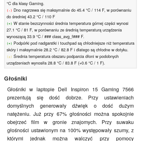
°C dla klasy Gaming.
Dno nagrzewa się maksymalnie do 45.4 °C / 114 F, w porównaniu
(-)
do średniej 43.2 °C / 110 F
W stanie bezczynności średnia temperatura górnej części wynosi
(+)
27.1 °C / 81 F, w porównaniu ze średnią temperaturą urządzenia
wynoszącą 33.9 °C / ### class_avg_f### F.
Podpórki pod nadgarstki i touchpad są chłodniejsze niż temperatura
(+)
skóry i maksymalnie 28.2 °C / 82.8 F i dlatego są chłodne w dotyku.
Średnia temperatura obszaru podparcia dłoni w podobnych
(±)
urządzeniach wynosiła 28.8 °C / 83.8 F (+0.6 °C / 1 F).
Głośniki
Głośniki w laptopie Dell Inspiron 15 Gaming 7566
prezentują się dość dobrze. Przy ustawieniach
domyślnych generowały dźwięk o dość dużym
natężeniu. Już przy 67% głośności można spokojnie
obejrzeć film w gronie znajomych. Przy suwaku
głośności ustawionym na 100% występowały szumy, z
którymi jednak można walczyć przy pomocy