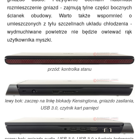
rozmieszczenie gniazd - zajmują tylne części bocznych
ścianek obudowy. Warto także wspomnieć o
umieszczonych z tyłu szczelinach układu chłodzenia -
wydmuchiwane powietrze nie będzie owiewać rąk
użytkownika myszki.
przód: kontrolka stanu
lewy bok: zaczep na linkę blokady Kensingtona, gniazdo zasilania,
USB 3.0, czytnik kart pamięci
prawy bok: gniazdo audio, USB 3.0, USB 3.0 z funkcją ładowania,