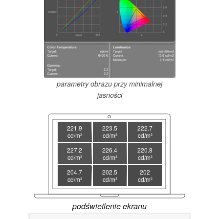
parametry obrazu przy minimalnej
jasności
221.9
223.5
222.7
cd/m²
cd/m²
cd/m²
227.2
226.4
220.8
cd/m²
cd/m²
cd/m²
204.7
202.5
202
cd/m²
cd/m²
cd/m²
podświetlenie ekranu