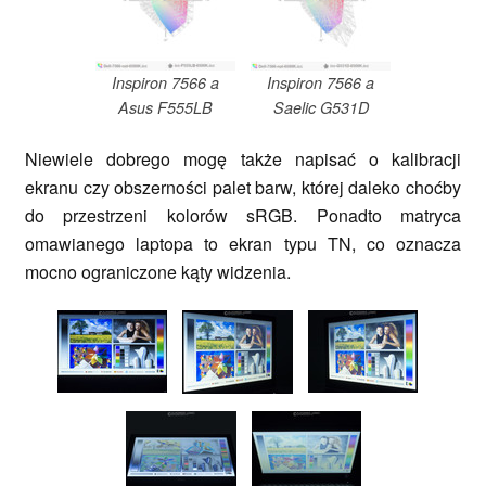
Inspiron 7566 a
Inspiron 7566 a
Asus F555LB
Saelic G531D
Niewiele dobrego mogę także napisać o kalibracji
ekranu czy obszerności palet barw, której daleko choćby
do przestrzeni kolorów sRGB. Ponadto matryca
omawianego laptopa to ekran typu TN, co oznacza
mocno ograniczone kąty widzenia.