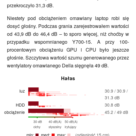
przekroczyło 31,3 dB.
Niestety pod obciążeniem omawiany laptop robi się
dosyć głośny. Podczas grania zarejestrowałem wartości
od 43,9 dB do 46,4 dB – to sporo więcej, niż choćby w
przypadku wspomnianego Y700-15. A przy 100-
procentowym obciążeniu GPU i CPU było jeszcze
głośnie. Szczytowa wartość szumu generowanego przez
wentylatory omawianego Della sięgnęła 49 dB.
Hałas
luz
30.9 / 30.9 /
31.3 dB
HDD
30.8 dB
obciążenie
45.2 / 49 dB
30 dB
40 dB(A)
50 dB(A)
cichy
słyszalny
irytujący
min:
, med:
, max:
(odległość 15 cm)