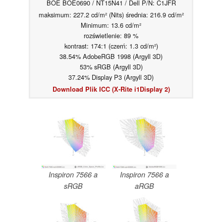
BOE BOE0690 / NT15N41 / Dell P/N: C1JFR
maksimum: 227.2 cd/m² (Nits) średnia: 216.9 cd/m²
Minimum: 13.6 cd/m²
rozświetlenie: 89 %
kontrast: 174:1 (czerń: 1.3 cd/m²)
38.54% AdobeRGB 1998 (Argyll 3D)
53% sRGB (Argyll 3D)
37.24% Display P3 (Argyll 3D)
Download Plik ICC (X-Rite i1Display 2)
Inspiron 7566 a
Inspiron 7566 a
sRGB
aRGB