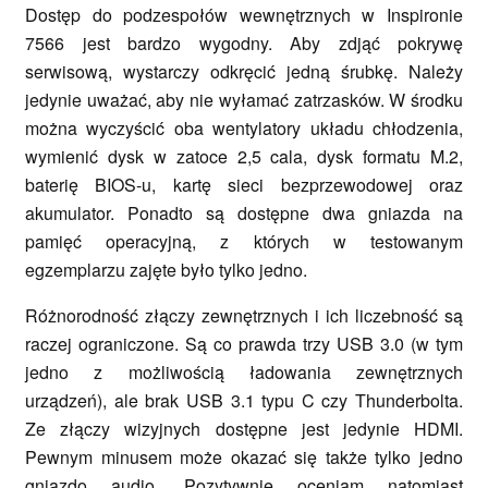
Dostęp do podzespołów wewnętrznych w Inspironie
7566 jest bardzo wygodny. Aby zdjąć pokrywę
serwisową, wystarczy odkręcić jedną śrubkę. Należy
jedynie uważać, aby nie wyłamać zatrzasków. W środku
można wyczyścić oba wentylatory układu chłodzenia,
wymienić dysk w zatoce 2,5 cala, dysk formatu M.2,
baterię BIOS-u, kartę sieci bezprzewodowej oraz
akumulator. Ponadto są dostępne dwa gniazda na
pamięć operacyjną, z których w testowanym
egzemplarzu zajęte było tylko jedno.
Różnorodność złączy zewnętrznych i ich liczebność są
raczej ograniczone. Są co prawda trzy USB 3.0 (w tym
jedno z możliwością ładowania zewnętrznych
urządzeń), ale brak USB 3.1 typu C czy Thunderbolta.
Ze złączy wizyjnych dostępne jest jedynie HDMI.
Pewnym minusem może okazać się także tylko jedno
gniazdo audio. Pozytywnie oceniam natomiast