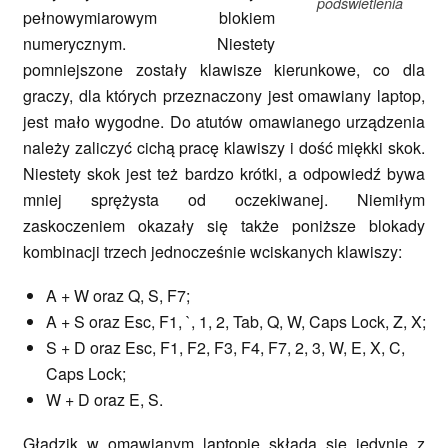
podświetlenia
pełnowymiarowym blokiem
numerycznym. Niestety
pomniejszone zostały klawisze kierunkowe, co dla
graczy, dla których przeznaczony jest omawiany laptop,
jest mało wygodne. Do atutów omawianego urządzenia
należy zaliczyć cichą pracę klawiszy i dość miękki skok.
Niestety skok jest też bardzo krótki, a odpowiedź bywa
mniej sprężysta od oczekiwanej. Niemiłym
zaskoczeniem okazały się także poniższe blokady
kombinacji trzech jednocześnie wciskanych klawiszy:
A + W oraz Q, S, F7;
A + S oraz Esc, F1, `, 1, 2, Tab, Q, W, Caps Lock, Z, X;
S + D oraz Esc, F1, F2, F3, F4, F7, 2, 3, W, E, X, C,
Caps Lock;
W + D oraz E, S.
Gładzik w omawianym laptopie składa się jedynie z