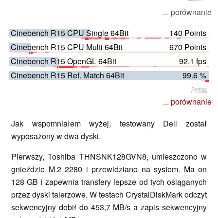
... porównanie
Cinebench R15 CPU Single 64Bit
140 Points
Cinebench R15 CPU Multi 64Bit
670 Points
Cinebench R15 OpenGL 64Bit
92.1 fps
Cinebench R15 Ref. Match 64Bit
99.6 %
Pomoc
... porównanie
Jak wspomniałem wyżej, testowany Dell został
wyposażony w dwa dyski.
Pierwszy, Toshiba THNSNK128GVN8, umieszczono w
gnieździe M.2 2280 i przewidziano na system. Ma on
128 GB i zapewnia transfery lepsze od tych osiąganych
przez dyski talerzowe. W testach CrystalDiskMark odczyt
sekwencyjny dobił do 453,7 MB/s a zapis sekwencyjny