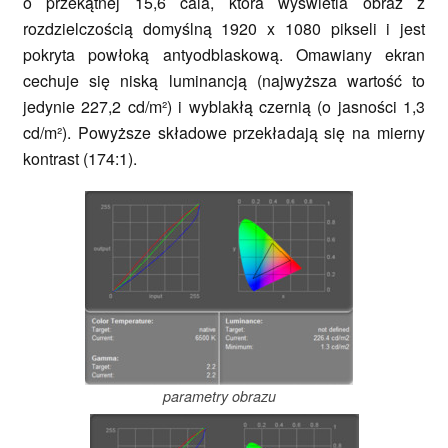
o przekątnej 15,6 cala, która wyświetla obraz z
rozdzielczością domyślną 1920 x 1080 pikseli i jest
pokryta powłoką antyodblaskową. Omawiany ekran
cechuje się niską luminancją (najwyższa wartość to
jedynie 227,2 cd/m²) i wyblakłą czernią (o jasności 1,3
cd/m²). Powyższe składowe przekładają się na mierny
kontrast (174:1).
parametry obrazu