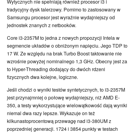
Wytycznych nie spełniają również procesor i3 i
tradycyjny dysk talerzowy. Pomimo to zastosowany w
Samsungu procesor jest wyraźnie wydajniejszy od
jednostek znanych z netbooków.
Core i3-2357M to jedna z nowych propozycji Intela w
segmencie układów o obniżonym napięciu. Jego TDP to
17 W. Ze względu na brak Turbo Boost taktowanie nie
wzrośnie powyżej nominalnego 1,3 GHz. Obecny jest za
to Hyper-Threading dodający do dwóch rdzeni
fizycznych dwa kolejne, logiczne.
Jeśli chodzi o wyniki testów syntetycznych, to i3-2357M
jest przynajmniej o połowę wydajniejszy, niż AMD E-
350, a testy wykorzystujące wielowątkowość dają wyniki
niemal dwa razy lepsze. Wykazuje on też
kilkunastoprocentową przewagę nad i3-380UM z
poprzedniej generacji. 1724 i 3854 punkty w testach