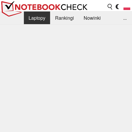
Laptopy
Rankingi
Nowinki
...
Biblioteka
Info
Szukajka recenzji