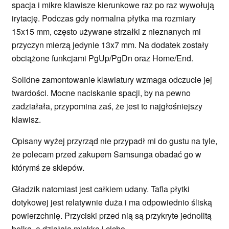
spacja i mikre klawisze kierunkowe raz po raz wywołują
irytację. Podczas gdy normalna płytka ma rozmiary
15x15 mm, często używane strzałki z nieznanych mi
przyczyn mierzą jedynie 13x7 mm. Na dodatek zostały
obciążone funkcjami PgUp/PgDn oraz Home/End.
Solidne zamontowanie klawiatury wzmaga odczucie jej
twardości. Mocne naciskanie spacji, by na pewno
zadziałała, przypomina zaś, że jest to najgłośniejszy
klawisz.
Opisany wyżej przyrząd nie przypadł mi do gustu na tyle,
że polecam przed zakupem Samsunga obadać go w
którymś ze sklepów.
Gładzik natomiast jest całkiem udany. Tafla płytki
dotykowej jest relatywnie duża i ma odpowiednio śliską
powierzchnię. Przyciski przed nią są przykryte jednolitą
belką, a działają miękko i cicho.