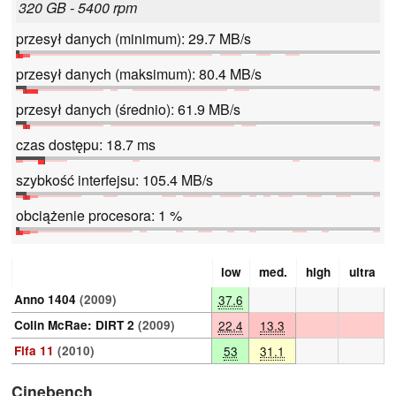
320 GB - 5400 rpm
przesył danych (minimum): 29.7 MB/s
przesył danych (maksimum): 80.4 MB/s
przesył danych (średnio): 61.9 MB/s
czas dostępu: 18.7 ms
szybkość interfejsu: 105.4 MB/s
obciążenie procesora: 1 %
low
med.
high
ultra
Anno 1404
(2009)
37.6
Colin McRae: DIRT 2
(2009)
22.4
13.3
Fifa 11
(2010)
53
31.1
Cinebench