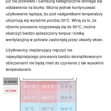
już nie przelewki i Samsung kategorycznie domaga się
odstawienia na biurko. Można jednak kontynuować
użytkowanie laptopa, bo pod nadgarstkami temperatury
utrzymują się wyraźnie poniżej 30°
C. Winą za to, że
rdzenie procesora rozgrzewają się do 90°C, można
obarczyć bardzo spłaszczony korpus i kratkę
wentylacyjną w połowie zasłoniętą przez otwarty ekran.
Użytkownicy nieplanujący męczyć nie
najwydajniejszego procesora bardzo skomplikowanym
obliczeniami nie będą mieli do czynienia z tak wysokimi
temperaturami.
w stresie
45.1 °C
48.4 °C
37.8 °C
na luzie
43.1 °C
42.4 °C
33.6 °C
27 °C
28.7 °C
24.8 °C