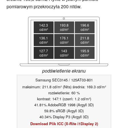
pomiarowym przekroczyła 200 nitów.
142.3
193.8
196.6
cd/m²
cd/m²
cd/m²
136.1
176.1
211.8
cd/m²
cd/m²
cd/m²
127.7
143
195.9
cd/m²
cd/m²
cd/m²
podświetlenie ekranu
Samsung SEC3145 / 125AT03-801
maksimum: 211.8 cd/m² (Nits) średnia: 169.3 cd/m²
rozświetlenie: 60 %
kontrast: 147:1 (czerń: 1.2 cd/m²)
41.81% AdobeRGB 1998 (Argyll 3D)
59.8% sRGB (Argyll 3D)
40.34% Display P3 (Argyll 3D)
Download Plik ICC (X-Rite i1Display 2)