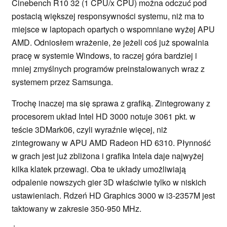
Cinebench R10 32 (1 CPU/x CPU) można odczuć pod
postacią większej responsywności systemu, niż ma to
miejsce w laptopach opartych o wspomniane wyżej APU
AMD. Odniosłem wrażenie, że jeżeli coś już spowalnia
pracę w systemie Windows, to raczej góra bardziej i
mniej zmyślnych programów preinstalowanych wraz z
systemem przez Samsunga.
Trochę inaczej ma się sprawa z grafiką. Zintegrowany z
procesorem układ Intel HD 3000 notuje 3061 pkt. w
teście 3DMark06, czyli wyraźnie więcej, niż
zintegrowany w APU AMD Radeon HD 6310. Płynność
w grach jest już zbliżona i grafika Intela daje najwyżej
kilka klatek przewagi. Oba te układy umożliwiają
odpalenie nowszych gier 3D właściwie tylko w niskich
ustawieniach. Rdzeń HD Graphics 3000 w i3-2357M jest
taktowany w zakresie 350-950 MHz.