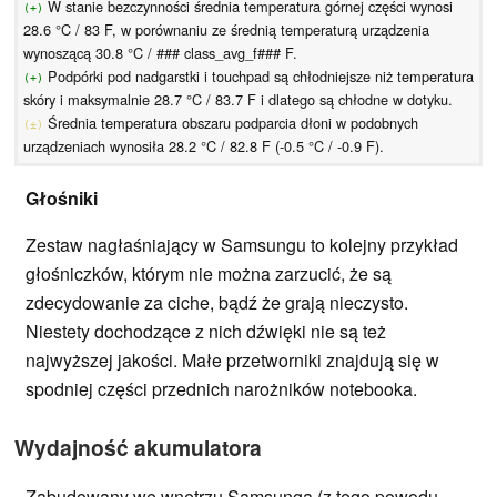
W stanie bezczynności średnia temperatura górnej części wynosi
(+)
28.6 °C / 83 F, w porównaniu ze średnią temperaturą urządzenia
wynoszącą 30.8 °C / ### class_avg_f### F.
Podpórki pod nadgarstki i touchpad są chłodniejsze niż temperatura
(+)
skóry i maksymalnie 28.7 °C / 83.7 F i dlatego są chłodne w dotyku.
Średnia temperatura obszaru podparcia dłoni w podobnych
(±)
urządzeniach wynosiła 28.2 °C / 82.8 F (-0.5 °C / -0.9 F).
Głośniki
Zestaw nagłaśniający w Samsungu to kolejny przykład
głośniczków, którym nie można zarzucić, że są
zdecydowanie za ciche, bądź że grają nieczysto.
Niestety dochodzące z nich dźwięki nie są też
najwyższej jakości. Małe przetworniki znajdują się w
spodniej części przednich narożników notebooka.
Wydajność akumulatora
Zabudowany we wnętrzu Samsunga (z tego powodu