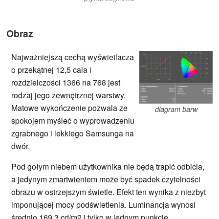
Obraz
Najważniejszą cechą wyświetlacza
o przekątnej 12,5 cala i
rozdzielczości 1366 na 768 jest
rodzaj jego zewnętrznej warstwy.
Matowe wykończenie pozwala ze
diagram barw
spokojem myśleć o wyprowadzeniu
zgrabnego i lekkiego Samsunga na
dwór.
Pod gołym niebem użytkownika nie będą trapić odbicia,
a jedynym zmartwieniem może być spadek czytelności
obrazu w ostrzejszym świetle. Efekt ten wynika z niezbyt
imponującej mocy podświetlenia. Luminancja wynosi
średnio 169,3 cd/m2 i tylko w jednym punkcie