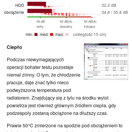
HDD
32.2 dB
obciążenie
34.6 / 35.8 dB
30 dB
40 dB(A)
50 dB(A)
cichy
słyszalny
irytujący
min:
, med:
, max:
(odległość 15 cm)
Ciepło
Podczas niewymagających
operacji bohater testu pozostaje
niemal zimny. O tym, że chłodzenie
pracuje, daje znać tylko nieco
podwyższona temperatura pod
radiatorem. Znajdujący się z tyłu na środku wylot
powietrza jest również głównym źródłem ciepła, gdy
podzespoły zostaną obciążone na dłuższy czas.
Prawie 50°C zmierzone na spodzie pod obciążeniem to