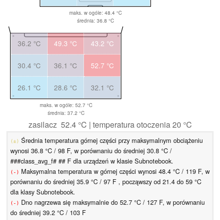
maks. w ogóle: 48.4 °C
średnia: 36.8 °C
36.2 °C
49.3 °C
43.2 °C
30.4 °C
36.1 °C
52.7 °C
26.1 °C
28.6 °C
32.1 °C
maks. w ogóle: 52.7 °C
średnia: 37.2 °C
zasilacz 52.4 °C | temperatura otoczenia 20 °C
Średnia temperatura górnej części przy maksymalnym obciążeniu
(±)
wynosi 36.8 °C / 98 F, w porównaniu do średniej 30.8 °C /
###class_avg_f# ## F dla urządzeń w klasie Subnotebook.
Maksymalna temperatura w górnej części wynosi 48.4 °C / 119 F, w
(-)
porównaniu do średniej 35.9 °C / 97 F , począwszy od 21.4 do 59 °C
dla klasy Subnotebook.
Dno nagrzewa się maksymalnie do 52.7 °C / 127 F, w porównaniu
(-)
do średniej 39.2 °C / 103 F