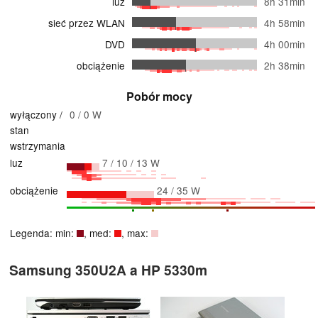
luz
8h 31min
sieć przez WLAN
4h 58min
DVD
4h 00min
obciążenie
2h 38min
Pobór mocy
wyłączony /
0 / 0 W
stan
wstrzymania
luz
7 / 10 / 13 W
obciążenie
24 / 35 W
Legenda: min:
, med:
, max:
Samsung 350U2A a HP 5330m