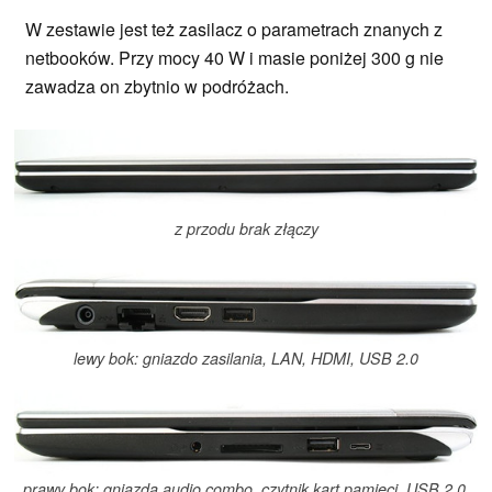
W zestawie jest też zasilacz o parametrach znanych z
netbooków. Przy mocy 40 W i masie poniżej 300 g nie
zawadza on zbytnio w podróżach.
z przodu brak złączy
lewy bok: gniazdo zasilania, LAN, HDMI, USB 2.0
prawy bok: gniazda audio combo, czytnik kart pamięci, USB 2.0,