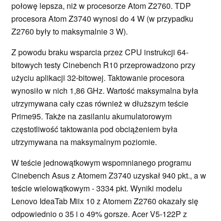
połowę lepsza, niż w procesorze Atom Z2760. TDP
procesora Atom Z3740 wynosi do 4 W (w przypadku
Z2760 były to maksymalnie 3 W).
Z powodu braku wsparcia przez CPU instrukcji 64-
bitowych testy Cinebench R10 przeprowadzono przy
użyciu aplikacji 32-bitowej. Taktowanie procesora
wynosiło w nich 1,86 GHz. Wartość maksymalna była
utrzymywana cały czas również w dłuższym teście
Prime95. Także na zasilaniu akumulatorowym
częstotliwość taktowania pod obciążeniem była
utrzymywana na maksymalnym poziomie.
W teście jednowątkowym wspomnianego programu
Cinebench Asus z Atomem Z3740 uzyskał 940 pkt., a w
teście wielowątkowym - 3334 pkt. Wyniki modelu
Lenovo IdeaTab Miix 10 z Atomem Z2760 okazały się
odpowiednio o 35 i o 49% gorsze. Acer V5-122P z