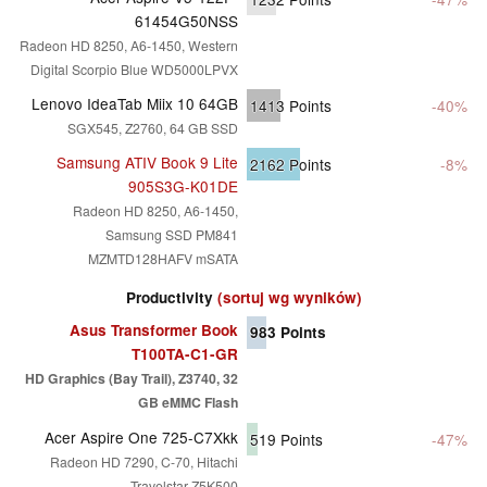
61454G50NSS
Radeon HD 8250, A6-1450, Western
Digital Scorpio Blue WD5000LPVX
Lenovo IdeaTab Miix 10 64GB
1413
Points
-40%
SGX545, Z2760, 64 GB SSD
Samsung ATIV Book 9 Lite
2162
Points
-8%
905S3G-K01DE
Radeon HD 8250, A6-1450,
Samsung SSD PM841
MZMTD128HAFV mSATA
Productivity
(sortuj wg wyników)
Asus Transformer Book
983
Points
T100TA-C1-GR
HD Graphics (Bay Trail), Z3740, 32
GB eMMC Flash
Acer Aspire One 725-C7Xkk
519
Points
-47%
Radeon HD 7290, C-70, Hitachi
Travelstar Z5K500