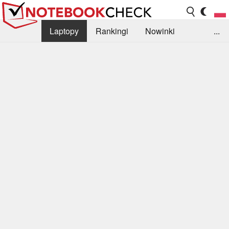
Laptopy
Rankingi
Nowinki
...
Biblioteka
Info
Szukajka recenzji