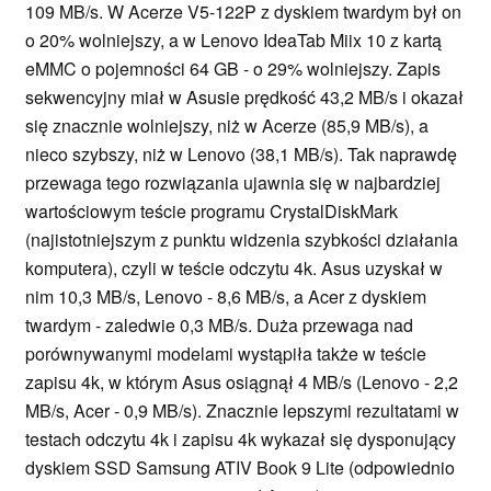
109 MB/s. W Acerze V5-122P z dyskiem twardym był on
o 20% wolniejszy, a w Lenovo IdeaTab Miix 10 z kartą
eMMC o pojemności 64 GB - o 29% wolniejszy. Zapis
sekwencyjny miał w Asusie prędkość 43,2 MB/s i okazał
się znacznie wolniejszy, niż w Acerze (85,9 MB/s), a
nieco szybszy, niż w Lenovo (38,1 MB/s). Tak naprawdę
przewaga tego rozwiązania ujawnia się w najbardziej
wartościowym teście programu CrystalDiskMark
(najistotniejszym z punktu widzenia szybkości działania
komputera), czyli w teście odczytu 4k. Asus uzyskał w
nim 10,3 MB/s, Lenovo - 8,6 MB/s, a Acer z dyskiem
twardym - zaledwie 0,3 MB/s. Duża przewaga nad
porównywanymi modelami wystąpiła także w teście
zapisu 4k, w którym Asus osiągnął 4 MB/s (Lenovo - 2,2
MB/s, Acer - 0,9 MB/s). Znacznie lepszymi rezultatami w
testach odczytu 4k i zapisu 4k wykazał się dysponujący
dyskiem SSD Samsung ATIV Book 9 Lite (odpowiednio