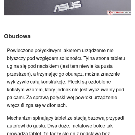
Obudowa
Powleczone połyskliwym lakierem urządzenie nie
błyszczy pod względem solidności. Tylna strona tabletu
ugina się pod naciskiem (jest tam niewielka pusta
przestrzeń), a trzymając go oburącz, można znacznie
wykrzywić całą konstrukcję. Plecki są ozdobione
kolistym wzorem, który jednak nie jest wyczuwalny pod
palcami. Za sprawą połyskliwej powłoki urządzenie
wręcz ślizga się w dłoniach.
Mechanizm spinający tablet ze stacją bazową przypadł
autorowi do gustu. Dwa duże, metalowe bolce tak
prowadzą tablet, że łączy się on z podstawą bez