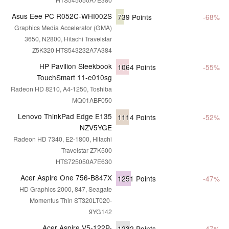
Asus Eee PC R052C-WHI002S
739
Points
-68%
Graphics Media Accelerator (GMA)
3650, N2800, Hitachi Travelstar
Z5K320 HTS543232A7A384
HP Pavilion Sleekbook
1064
Points
-55%
TouchSmart 11-e010sg
Radeon HD 8210, A4-1250, Toshiba
MQ01ABF050
Lenovo ThinkPad Edge E135
1114
Points
-52%
NZV5YGE
Radeon HD 7340, E2-1800, Hitachi
Travelstar Z7K500
HTS725050A7E630
Acer Aspire One 756-B847X
1251
Points
-47%
HD Graphics 2000, 847, Seagate
Momentus Thin ST320LT020-
9YG142
Acer Aspire V5-122P-
1232
Points
-47%