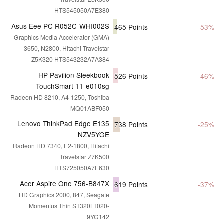
HTS545050A7E380
Asus Eee PC R052C-WHI002S
465
Points
-53%
Graphics Media Accelerator (GMA)
3650, N2800, Hitachi Travelstar
Z5K320 HTS543232A7A384
HP Pavilion Sleekbook
526
Points
-46%
TouchSmart 11-e010sg
Radeon HD 8210, A4-1250, Toshiba
MQ01ABF050
Lenovo ThinkPad Edge E135
738
Points
-25%
NZV5YGE
Radeon HD 7340, E2-1800, Hitachi
Travelstar Z7K500
HTS725050A7E630
Acer Aspire One 756-B847X
619
Points
-37%
HD Graphics 2000, 847, Seagate
Momentus Thin ST320LT020-
9YG142