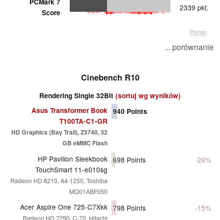
PCMark 7
2339 pkt.
Score
Pomoc
... porównanie
Cinebench R10
Rendering Single 32Bit
(sortuj wg wyników)
Asus Transformer Book
940
Points
T100TA-C1-GR
HD Graphics (Bay Trail), Z3740, 32
GB eMMC Flash
HP Pavilion Sleekbook
698
Points
-26%
TouchSmart 11-e010sg
Radeon HD 8210, A4-1250, Toshiba
MQ01ABF050
Acer Aspire One 725-C7Xkk
798
Points
-15%
Radeon HD 7290, C-70, Hitachi