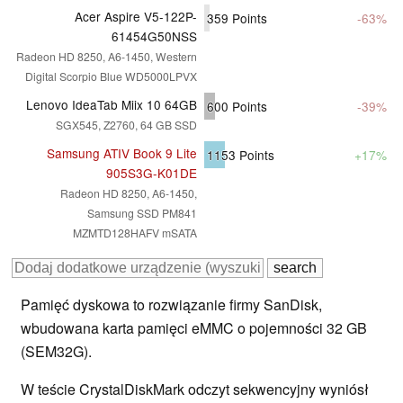
Acer Aspire V5-122P-
359
Points
-63%
61454G50NSS
Radeon HD 8250, A6-1450, Western
Digital Scorpio Blue WD5000LPVX
Lenovo IdeaTab Miix 10 64GB
600
Points
-39%
SGX545, Z2760, 64 GB SSD
Samsung ATIV Book 9 Lite
1153
Points
+17%
905S3G-K01DE
Radeon HD 8250, A6-1450,
Samsung SSD PM841
MZMTD128HAFV mSATA
Pamięć dyskowa to rozwiązanie firmy SanDisk,
wbudowana karta pamięci eMMC o pojemności 32 GB
(SEM32G).
W teście CrystalDiskMark odczyt sekwencyjny wyniósł