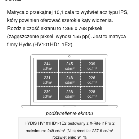
Matryca o przekątnej 10,1 cala to wyświetlacz typu IPS,
który powinien oferować szerokie kąty widzenia.
Rozdzielczość ekranu to 1366 x 768 pikseli
(zagęszczenie pikseli wynosi 155 ppi). Jest to matryca
firmy Hydis (HV101HD1-1E2).
244
245
239
cd/m²
cd/m²
cd/m²
231
248
226
cd/m²
cd/m²
cd/m²
239
238
228
cd/m²
cd/m²
cd/m²
podświetlenie ekranu
HYDIS HV101HD1-1E2 testowany z X-Rite i1Pro 2
maksimum: 248 cd/m² (Nits) średnia: 237.6 cd/m²
rozświetlenie: 91 %