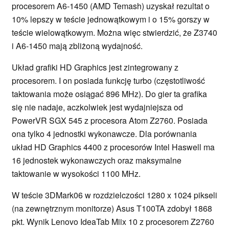
procesorem A6-1450 (AMD Temash) uzyskał rezultat o
10% lepszy w teście jednowątkowym i o 15% gorszy w
teście wielowątkowym. Można więc stwierdzić, że Z3740
i A6-1450 mają zbliżoną wydajność.
Układ grafiki HD Graphics jest zintegrowany z
procesorem. I on posiada funkcję turbo (częstotliwość
taktowania może osiągać 896 MHz). Do gier ta grafika
się nie nadaje, aczkolwiek jest wydajniejsza od
PowerVR SGX 545 z procesora Atom Z2760. Posiada
ona tylko 4 jednostki wykonawcze. Dla porównania
układ HD Graphics 4400 z procesorów Intel Haswell ma
16 jednostek wykonawczych oraz maksymalne
taktowanie w wysokości 1100 MHz.
W teście 3DMark06 w rozdzielczości 1280 x 1024 pikseli
(na zewnętrznym monitorze) Asus T100TA zdobył 1868
pkt. Wynik Lenovo IdeaTab Miix 10 z procesorem Z2760