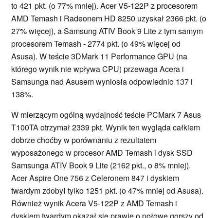
to 421 pkt. (o 77% mniej). Acer V5-122P z procesorem
AMD Temash i Radeonem HD 8250 uzyskał 2366 pkt. (o
27% więcej), a Samsung ATIV Book 9 Lite z tym samym
procesorem Temash - 2774 pkt. (o 49% więcej od
Asusa). W teście 3DMark 11 Performance GPU (na
którego wynik nie wpływa CPU) przewaga Acera i
Samsunga nad Asusem wyniosła odpowiednio 137 i
138%.
W mierzącym ogólną wydajność teście PCMark 7 Asus
T100TA otrzymał 2339 pkt. Wynik ten wygląda całkiem
dobrze choćby w porównaniu z rezultatem
wyposażonego w procesor AMD Temash i dysk SSD
Samsunga ATIV Book 9 Lite (2162 pkt., o 8% mniej).
Acer Aspire One 756 z Celeronem 847 i dyskiem
twardym zdobył tylko 1251 pkt. (o 47% mniej od Asusa).
Również wynik Acera V5-122P z AMD Temash i
dyskiem twardym okazał się prawie o połowę gorszy od