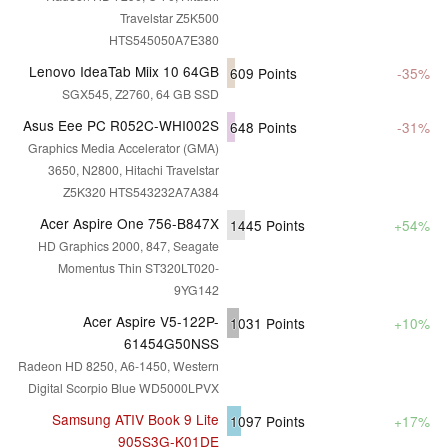
Travelstar Z5K500
HTS545050A7E380
Lenovo IdeaTab Miix 10 64GB
609
Points
-35%
SGX545, Z2760, 64 GB SSD
Asus Eee PC R052C-WHI002S
648
Points
-31%
Graphics Media Accelerator (GMA)
3650, N2800, Hitachi Travelstar
Z5K320 HTS543232A7A384
Acer Aspire One 756-B847X
1445
Points
+54%
HD Graphics 2000, 847, Seagate
Momentus Thin ST320LT020-
9YG142
Acer Aspire V5-122P-
1031
Points
+10%
61454G50NSS
Radeon HD 8250, A6-1450, Western
Digital Scorpio Blue WD5000LPVX
Samsung ATIV Book 9 Lite
1097
Points
+17%
905S3G-K01DE