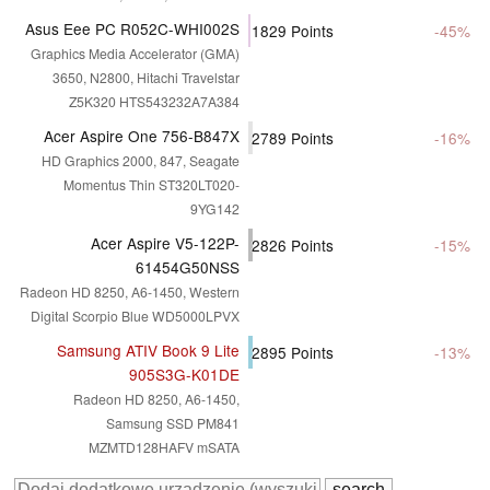
Asus Eee PC R052C-WHI002S
1829
Points
-45%
Graphics Media Accelerator (GMA)
3650, N2800, Hitachi Travelstar
Z5K320 HTS543232A7A384
Acer Aspire One 756-B847X
2789
Points
-16%
HD Graphics 2000, 847, Seagate
Momentus Thin ST320LT020-
9YG142
Acer Aspire V5-122P-
2826
Points
-15%
61454G50NSS
Radeon HD 8250, A6-1450, Western
Digital Scorpio Blue WD5000LPVX
Samsung ATIV Book 9 Lite
2895
Points
-13%
905S3G-K01DE
Radeon HD 8250, A6-1450,
Samsung SSD PM841
MZMTD128HAFV mSATA