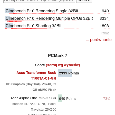
Cinebench R10 Rendering Single 32Bit
940
Cinebench R10 Rendering Multiple CPUs 32Bit
3334
Cinebench R10 Shading 32Bit
1898
Pomoc
... porównanie
PCMark 7
Score
(sortuj wg wyników)
Asus Transformer Book
2339
Points
T100TA-C1-GR
HD Graphics (Bay Trail), Z3740, 32
GB eMMC Flash
Acer Aspire One 725-C7Xkk
640
Points
-73%
Radeon HD 7290, C-70, Hitachi
Travelstar Z5K500
HTS545050A7E380