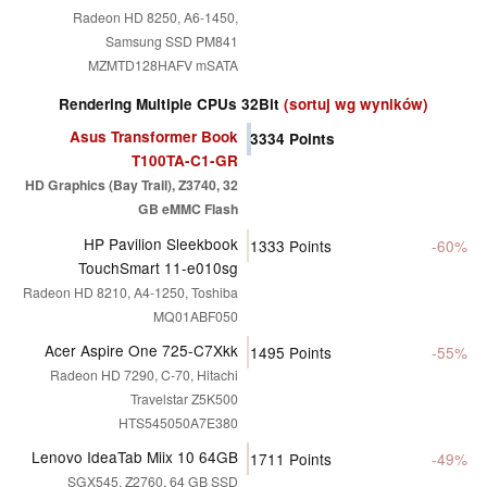
Radeon HD 8250, A6-1450,
Samsung SSD PM841
MZMTD128HAFV mSATA
Rendering Multiple CPUs 32Bit
(sortuj wg wyników)
Asus Transformer Book
3334
Points
T100TA-C1-GR
HD Graphics (Bay Trail), Z3740, 32
GB eMMC Flash
HP Pavilion Sleekbook
1333
Points
-60%
TouchSmart 11-e010sg
Radeon HD 8210, A4-1250, Toshiba
MQ01ABF050
Acer Aspire One 725-C7Xkk
1495
Points
-55%
Radeon HD 7290, C-70, Hitachi
Travelstar Z5K500
HTS545050A7E380
Lenovo IdeaTab Miix 10 64GB
1711
Points
-49%
SGX545, Z2760, 64 GB SSD