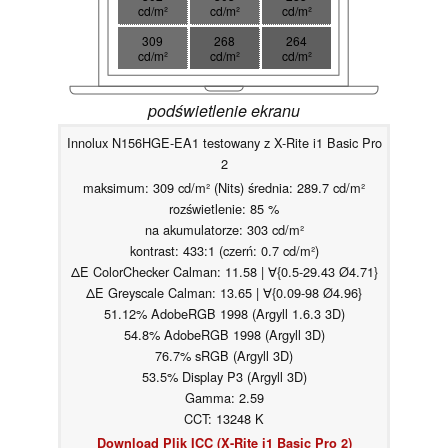
cd/m²
cd/m²
cd/m²
309
268
264
cd/m²
cd/m²
cd/m²
podświetlenie ekranu
Innolux N156HGE-EA1 testowany z X-Rite i1 Basic Pro
2
maksimum: 309 cd/m² (Nits) średnia: 289.7 cd/m²
rozświetlenie: 85 %
na akumulatorze: 303 cd/m²
kontrast: 433:1 (czerń: 0.7 cd/m²)
ΔE ColorChecker Calman: 11.58 | ∀{0.5-29.43 Ø4.71}
ΔE Greyscale Calman: 13.65 | ∀{0.09-98 Ø4.96}
51.12% AdobeRGB 1998 (Argyll 1.6.3 3D)
54.8% AdobeRGB 1998 (Argyll 3D)
76.7% sRGB (Argyll 3D)
53.5% Display P3 (Argyll 3D)
Gamma: 2.59
CCT: 13248 K
Download Plik ICC (X-Rite i1 Basic Pro 2)