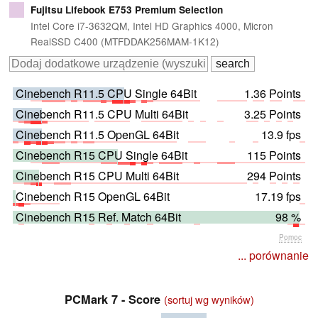
Fujitsu Lifebook E753 Premium Selection
Intel Core i7-3632QM, Intel HD Graphics 4000, Micron
RealSSD C400 (MTFDDAK256MAM-1K12)
Cinebench R11.5 CPU Single 64Bit
1.36 Points
Cinebench R11.5 CPU Multi 64Bit
3.25 Points
Cinebench R11.5 OpenGL 64Bit
13.9 fps
Cinebench R15 CPU Single 64Bit
115 Points
Cinebench R15 CPU Multi 64Bit
294 Points
Cinebench R15 OpenGL 64Bit
17.19 fps
Cinebench R15 Ref. Match 64Bit
98 %
Pomoc
... porównanie
PCMark 7 - Score
(sortuj wg wyników)