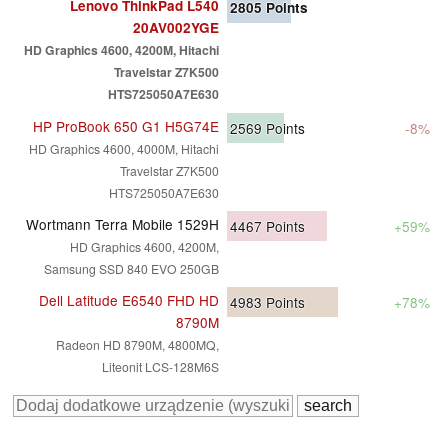
Lenovo ThinkPad L540
2805
Points
20AV002YGE
HD Graphics 4600, 4200M, Hitachi
Travelstar Z7K500
HTS725050A7E630
HP ProBook 650 G1 H5G74E
2569
Points
-8%
HD Graphics 4600, 4000M, Hitachi
Travelstar Z7K500
HTS725050A7E630
Wortmann Terra Mobile 1529H
4467
Points
+59%
HD Graphics 4600, 4200M,
Samsung SSD 840 EVO 250GB
Dell Latitude E6540 FHD HD
4983
Points
+78%
8790M
Radeon HD 8790M, 4800MQ,
Liteonit LCS-128M6S