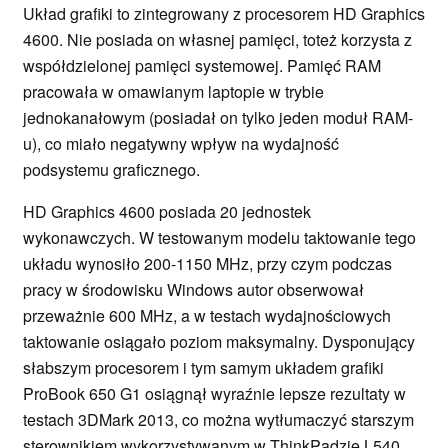
Układ grafiki to zintegrowany z procesorem HD Graphics
4600. Nie posiada on własnej pamięci, toteż korzysta z
współdzielonej pamięci systemowej. Pamięć RAM
pracowała w omawianym laptopie w trybie
jednokanałowym (posiadał on tylko jeden moduł RAM-
u), co miało negatywny wpływ na wydajność
podsystemu graficznego.
HD Graphics 4600 posiada 20 jednostek
wykonawczych. W testowanym modelu taktowanie tego
układu wynosiło 200-1150 MHz, przy czym podczas
pracy w środowisku Windows autor obserwował
przeważnie 600 MHz, a w testach wydajnościowych
taktowanie osiągało poziom maksymalny. Dysponujący
słabszym procesorem i tym samym układem grafiki
ProBook 650 G1 osiągnął wyraźnie lepsze rezultaty w
testach 3DMark 2013, co można wytłumaczyć starszym
sterownikiem wykorzystywanym w ThinkPadzie L540.