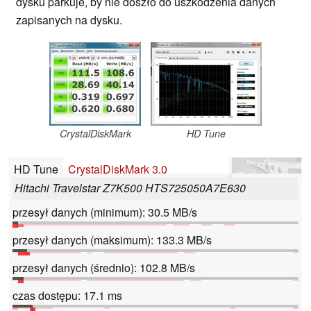
dysku parkuje, by nie doszło do uszkodzenia danych
zapisanych na dysku.
CrystalDiskMark
HD Tune
HD Tune
CrystalDiskMark 3.0
Hitachi Travelstar Z7K500 HTS725050A7E630
przesył danych (minimum): 30.5 MB/s
przesył danych (maksimum): 133.3 MB/s
przesył danych (średnio): 102.8 MB/s
czas dostępu: 17.1 ms