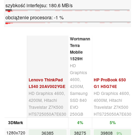
szybkość interfejsu: 180.6 MB/s
obciążenie procesora: -1 %
Wortmann
Terra
Mobile
1529H
HD
Graphics
4600,
Lenovo ThinkPad
HP ProBook 650
4200M,
L540 20AV002YGE
G1 H5G74E
HD Graphics 4600,
Samsung
HD Graphics 4600,
4200M, Hitachi
SSD 840
4000M, Hitachi
Travelstar Z7K500
EVO
Travelstar Z7K500
HTS725050A7E630
250GB
HTS725050A7E630
3DMark
4%
5%
1280x720
36385
38275
39808
9%