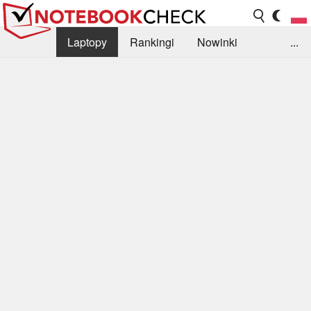
Laptopy
Rankingi
Nowinki
...
Biblioteka
Info
Szukajka recenzji