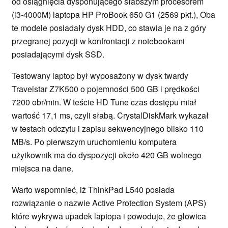
od osiągnięcia dysponującego słabszym procesorem
(i3-4000M) laptopa HP ProBook 650 G1 (2569 pkt.), Oba
te modele posiadały dysk HDD, co stawia je na z góry
przegranej pozycji w konfrontacji z notebookami
posiadającymi dysk SSD.
Testowany laptop był wyposażony w dysk twardy
Travelstar Z7K500 o pojemności 500 GB i prędkości
7200 obr/min. W teście HD Tune czas dostępu miał
wartość 17,1 ms, czyli słabą. CrystalDiskMark wykazał
w testach odczytu i zapisu sekwencyjnego blisko 110
MB/s. Po pierwszym uruchomieniu komputera
użytkownik ma do dyspozycji około 420 GB wolnego
miejsca na dane.
Warto wspomnieć, iż ThinkPad L540 posiada
rozwiązanie o nazwie Active Protection System (APS)
które wykrywa upadek laptopa i powoduje, że głowica