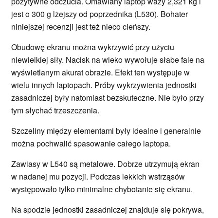
pozytywne odczucia. Omawiany laptop waży 2,321 kg i
jest o 300 g lżejszy od poprzednika (L530). Bohater
niniejszej recenzji jest też nieco cieńszy.
Obudowę ekranu można wykrzywić przy użyciu
niewielkiej siły. Nacisk na wieko wywołuje słabe fale na
wyświetlanym akurat obrazie. Efekt ten występuje w
wielu innych laptopach. Próby wykrzywienia jednostki
zasadniczej były natomiast bezskuteczne. Nie było przy
tym słychać trzeszczenia.
Szczeliny między elementami były idealne i generalnie
można pochwalić spasowanie całego laptopa.
Zawiasy w L540 są metalowe. Dobrze utrzymują ekran
w nadanej mu pozycji. Podczas lekkich wstrząsów
występowało tylko minimalne chybotanie się ekranu.
Na spodzie jednostki zasadniczej znajduje się pokrywa,