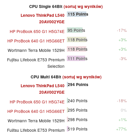
CPU Single 64Bit
(sortuj wg wyników)
115
Points
Lenovo ThinkPad L540
20AV002YGE
95
Points
-17%
HP ProBook 650 G1 H5G74E
118
Points
+3%
HP ProBook 640 G1 H5G66ET
118
Points
+3%
Wortmann Terra Mobile 1529H
111
Points
-3%
Fujitsu Lifebook E753 Premium
Selection
CPU Multi 64Bit
(sortuj wg wyników)
294
Points
Lenovo ThinkPad L540
20AV002YGE
240
Points
-18%
HP ProBook 650 G1 H5G74E
295
Points
0%
HP ProBook 640 G1 H5G66ET
298
Points
+1%
Wortmann Terra Mobile 1529H
519
Points
+77%
Fujitsu Lifebook E753 Premium