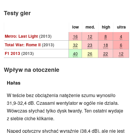
Testy gier
low
med.
high
ultra
Metro: Last Light
(2013)
16
12
8
4
Total War: Rome II
(2013)
32
23
18
6
F1 2013
(2013)
40
26
22
12
Wpływ na otoczenie
Hałas
W teście bez obciążenia natężenie szumu wynosiło
31,9-32,4 dB. Czasami wentylator w ogóle nie działa.
Wówczas słychać tylko dysk twardy. Ten ostatni wydaje
z siebie ciche klikanie.
Napęd optyczny słychać wyraźnie (38,4 dB), ale nie jest