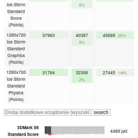
Ice Storm
5%
Standard
Score
(Points)
1280x720
37963
40387
45689
20%
Ice Storm
6%
Standard
Graphics
(Points)
1280x720
31764
32356
27445
-14%
Ice Storm
2%
Standard
Physics
(Points)
3DMark 06
4489 pkt.
Standard Score