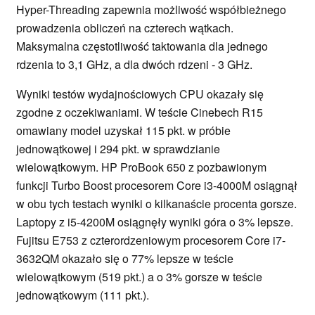
Hyper-Threading zapewnia możliwość współbieżnego
prowadzenia obliczeń na czterech wątkach.
Maksymalna częstotliwość taktowania dla jednego
rdzenia to 3,1 GHz, a dla dwóch rdzeni - 3 GHz.
Wyniki testów wydajnościowych CPU okazały się
zgodne z oczekiwaniami. W teście Cinebech R15
omawiany model uzyskał 115 pkt. w próbie
jednowątkowej i 294 pkt. w sprawdzianie
wielowątkowym. HP ProBook 650 z pozbawionym
funkcji Turbo Boost procesorem Core i3-4000M osiągnął
w obu tych testach wyniki o kilkanaście procenta gorsze.
Laptopy z i5-4200M osiągnęły wyniki góra o 3% lepsze.
Fujitsu E753 z czterordzeniowym procesorem Core i7-
3632QM okazało się o 77% lepsze w teście
wielowątkowym (519 pkt.) a o 3% gorsze w teście
jednowątkowym (111 pkt.).