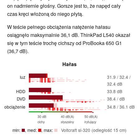
on nadmiernie głośny. Gorsze jest to, że napęd cały
czas kręci włożoną do niego płytą.
W teście pełnego obciążenia natężenie hałasu
osiągnęło maksymalnie 36,1 dB. ThinkPad L540 okazał
się w tym teście trochę cichszy od ProBooka 650 G1
(36,7 dB).
Hałas
luz
31.9 / 32.4 /
32.4 dB
HDD
33.8 dB
DVD
38.4 / dB
obciążenie
34.8 / 36.1 dB
30 dB
40 dB(A)
50 dB(A)
cichy
słyszalny
irytujący
min:
, med:
, max:
Voltcraft sl-320 (odległość 15 cm)