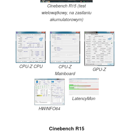
Cinebench R15 (test
wielowątkowy, na zasilaniu
akumulatorowym)
CPU-Z CPU
CPU-Z
GPU-Z
Mainboard
LatencyMon
HWiNFO64
Cinebench R15