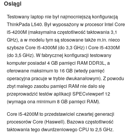
Osiągi
Testowany laptop nie był najmocniejszą konfiguracją
ThinkPada L540. Był wyposażony w procesor Intel Core
i5-4200M (maksymalna częstotliwość taktowania 3,1
GHz), a w modelu tym są stosowane także m.in. nieco
szybsze Core i5-4300M (do 3,3 GHz) i Core i5-4330M
(do 3,5 GHz). W fabrycznej konfiguracji testowany
komputer posiadał 4 GB pamięci RAM DDR3L, a
oferowane maksimum to 16 GB (wtedy pamięć
operacyjna pracuje w trybie dwukanałowym). Z powodu
zbyt małego zasobu pamięci RAM nie dało się
przeprowadzić testów aplikacji SPECviewperf 12
(wymaga ona minimum 8 GB pamięci RAM).
Core i5-4200M to przedstawiciel czwartej generacji
procesorów Core (Haswell). Bazowa częstotliwość
taktowania tego dwurdzeniowego CPU to 2,5 GHz.