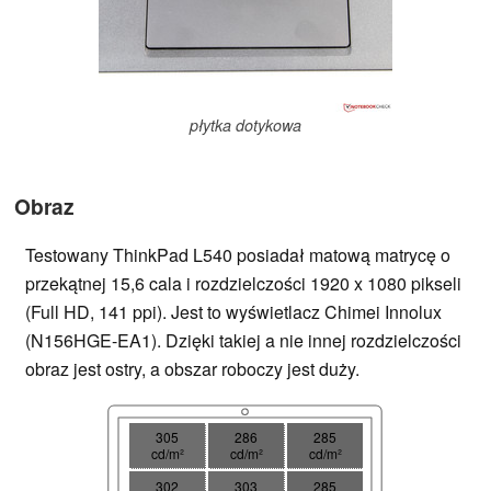
płytka dotykowa
Obraz
Testowany ThinkPad L540 posiadał matową matrycę o
przekątnej 15,6 cala i rozdzielczości 1920 x 1080 pikseli
(Full HD, 141 ppi). Jest to wyświetlacz Chimei Innolux
(N156HGE-EA1). Dzięki takiej a nie innej rozdzielczości
obraz jest ostry, a obszar roboczy jest duży.
305
286
285
cd/m²
cd/m²
cd/m²
302
303
285