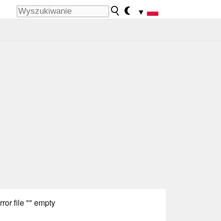
▼
rror file "" empty