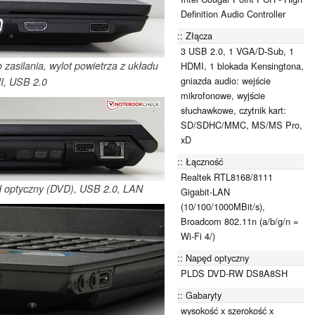
Definition Audio Controller
Złącza
3 USB 2.0, 1 VGA/D-Sub, 1
zasilania, wylot powietrza z układu
HDMI, 1 blokada Kensingtona,
gniazda audio: wejście
I, USB 2.0
mikrofonowe, wyjście
słuchawkowe, czytnik kart:
SD/SDHC/MMC, MS/MS Pro,
xD
Łączność
Realtek RTL8168/8111
d optyczny (DVD), USB 2.0, LAN
Gigabit-LAN
(10/100/1000MBit/s),
Broadcom 802.11n (a/b/g/n =
Wi-Fi 4/)
Napęd optyczny
PLDS DVD-RW DS8A8SH
Gabaryty
wysokość x szerokość x