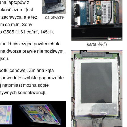
ami laptopów z
akość czerni jest
e zachwyca, ale też
na dworze
em są m.in. Sony
 G585 (1,61 cd/m², 145:1).
anu i błyszcząca powierzchnia
karta Wi-Fi
 na dworze prawie niemożliwym.
jscu.
 półki cenowej. Zmiana kąta
j powoduje szybkie pogorszenie
ej natomiast można sobie
atywnych konsekwencji.