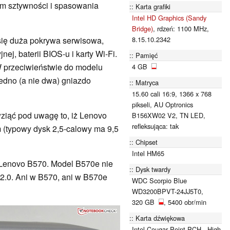
em sztywności i spasowania
Karta grafiki
Intel HD Graphics (Sandy
Bridge)
, rdzeń: 1100 MHz,
8.15.10.2342
 się duża pokrywa serwisowa,
ej, baterii BIOS-u i karty Wi-Fi.
Pamięć
W przeciwieństwie do modelu
4 GB
edno (a nie dwa) gniazdo
Matryca
15.60 cali 16:9, 1366 x 768
pikseli, AU Optronics
wziąć pod uwagę to, iż Lenovo
B156XW02 V2, TN LED,
refleksująca: tak
 (typowy dysk 2,5-calowy ma 9,5
Chipset
Intel HM65
 Lenovo B570. Model B570e nie
Dysk twardy
.0. Ani w B570, ani w B570e
WDC Scorpio Blue
WD3200BPVT-24JJ5T0,
320 GB
, 5400 obr/min
Karta dźwiękowa
Intel Cougar Point PCH - High