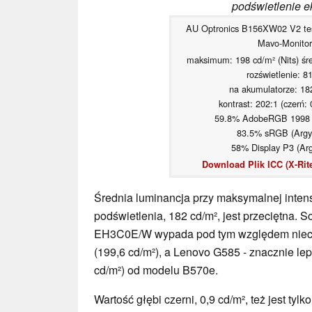
podświetlenie e
AU Optronics B156XW02 V2 te
Mavo-Monitor
maksimum: 198 cd/m² (Nits) śre
rozświetlenie: 8
na akumulatorze: 18
kontrast: 202:1 (czerń: 
59.8% AdobeRGB 1998 (
83.5% sRGB (Argyl
58% Display P3 (Arg
Download Plik ICC (X-Rite
Średnia luminancja przy maksymalnej inte
podświetlenia, 182 cd/m², jest przeciętna. S
EH3C0E/W wypada pod tym względem nieco
(199,6 cd/m²), a Lenovo G585 - znacznie lep
cd/m²) od modelu B570e.
Wartość głębi czerni, 0,9 cd/m², też jest tylk