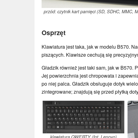
przód: czytnik kart pamięci (SD, SDHC, MMC, M
Osprzęt
Klawiatura jest taka, jak w modelu B570. N
piszących. Klawisze cechują się precyzyj
Gładzik również jest taki sam, jak w B570. 
Jej powierzchnia jest chropowata i zapew
po niej palca. Gładzik obsługuje dotyk wiel
zintegrowane; znajdują się przed płytką do
klawiatura QWERTY (fot. Lenovo)