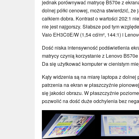
jednak porównywać matrycę B570e z ekran
dolnej półki cenowej, można stwierdzić, że j
całkiem dobra. Kontrast o wartości 202:1 ni
nie jest najgorszy. Słabsze pod tym względ
Vaio EH3C0E/W (1,54 cd/m², 144:1) i Lenovo
Dość niska intensywność podświetlenia ekr
matrycy czynią korzystanie z Lenovo B570e
Da się użytkować komputer w cienistym mie
Kąty widzenia są na miarę laptopa z dolnej
patrzenia na ekran w płaszczyźnie pionowe
się jakości obrazu. W płaszczyźnie poziom
pozwolić na dość duże odchylenia bez neg