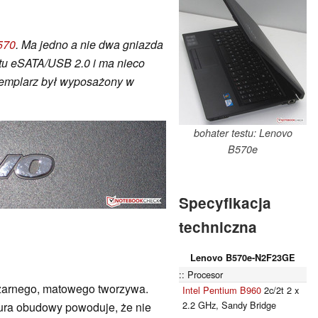
570
. Ma jedno a nie dwa gniazda
tu eSATA/USB 2.0 i ma nieco
emplarz był wyposażony w
bohater testu: Lenovo
B570e
Specyfikacja
techniczna
Lenovo B570e-N2F23GE
Procesor
zarnego, matowego tworzywa.
Intel Pentium B960
2c/2t 2 x
2.2 GHz, Sandy Bridge
ktura obudowy powoduje, że nie