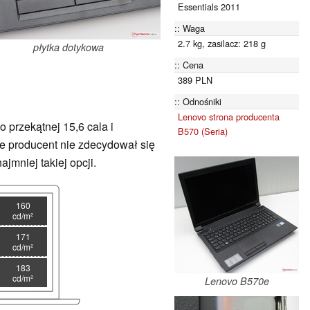
Essentials 2011
Waga
2.7 kg, zasilacz: 218 g
płytka dotykowa
Cena
389 PLN
Odnośniki
Lenovo strona producenta
 przekątnej 15,6 cala i
B570 (Seria)
że producent nie zdecydował się
jmniej takiej opcji.
160
cd/m²
171
cd/m²
183
cd/m²
Lenovo B570e