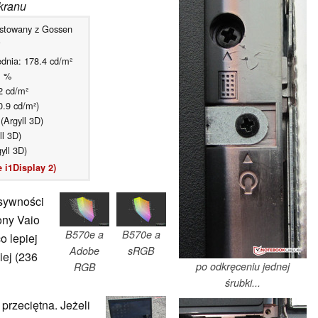
kranu
stowany z Gossen
dnia: 178.4 cd/m²
1 %
2 cd/m²
0.9 cd/m²)
Argyll 3D)
l 3D)
yll 3D)
 i1Display 2)
nsywności
ony Vaio
B570e a
B570e a
 lepiej
Adobe
sRGB
iej (236
po odkręceniu jednej
RGB
śrubki...
o przeciętna. Jeżeli