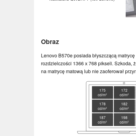
Obraz
Lenovo B570e posiada błyszczącą matrycę o
rozdzielczości 1366 x 768 pikseli. Szkoda, 
na matrycę matową lub nie zaoferował przyna
175
172
cd/m²
cd/m²
178
182
cd/m²
cd/m²
187
198
cd/m²
cd/m²