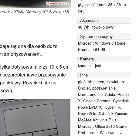
głębokość (mm): 36 x 381 x
245
emory Stick, Memory Stick Pro, xD)
Akumulator
48 Wh litowo-jonowy
System operacyjny
Microsoft Windows 7 Home
adaje się ona dla osób dużo
Premium 64 Bit
nym amortyzowaniem.
Kamera
kamerka: jest
Płytka dotykowa mierzy 10 x 5 cm.
nia bezproblemowe przesuwanie
Inne
głośniki: stereo, klawiatura:
opunktowy. Przyciski nie są
Chiclet, podświetlanie
tykową.
klawiatury: nie, Adobe Reader
X, Google Chrome, Cyberlink
PowerDVD 10, Cyberlink
Power2Go, Cybelink Youcam,
McAfee Antivirus Plus,
Microsoft Office 2010 Starter,
Port Locker, Windows Live