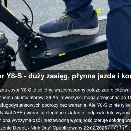
r Y8-S - duży zasięg, płynna jazda i k
zna Joyor Y8-S to solidny, wszechstronny pojazd zaprojektowa
mnemu akumulatorowi 26 Ah, rowerzyści mogą przejechać do 1
ługodystansowych podróży bez wahania. Ale Y8-S to nie tylko
tyfikat ABE gwarantuje legalne działanie i odpowiednie wypos
olnioną wytrzymałość i niezawodną wydajność oferuje solidną wa
czenie
DeepL / Ninh Duy)
Opublikowany
22/02/2025
🇺🇸
🇩🇪
.