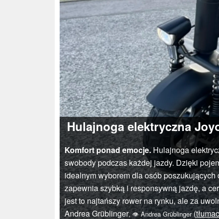
Hulajnoga elektryczna Joyo
Komfort ponad emocje.
Hulajnoga elektryc
swobody podczas każdej jazdy. Dzięki poje
idealnym wyborem dla osób poszukujących d
zapewnia szybką i responsywną jazdę, a cer
jest to najtańszy rower na rynku, ale za uw
Andrea Grüblinger
(
tłuma
,
👁
Andrea Grüblinger