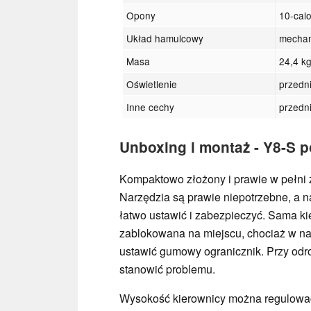
Opony
10-cal
Układ hamulcowy
mechan
Masa
24,4 k
Oświetlenie
przedn
Inne cechy
przedni
Unboxing i montaż - Y8-S p
Kompaktowo złożony i prawie w pełni 
Narzędzia są prawie niepotrzebne, a n
łatwo ustawić i zabezpieczyć. Sama ki
zablokowana na miejscu, chociaż w 
ustawić gumowy ogranicznik. Przy odro
stanowić problemu.
Wysokość kierownicy można regulować