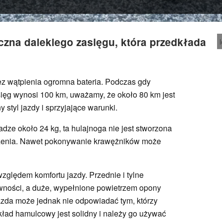
czna dalekiego zasięgu, która przedkłada
ez wątpienia ogromna bateria. Podczas gdy
sięg wynosi 100 km, uważamy, że około 80 km jest
y styl jazdy i sprzyjające warunki.
dze około 24 kg, ta hulajnoga nie jest stworzona
szenia. Nawet pokonywanie krawężników może
względem komfortu jazdy. Przednie i tylne
wności, a duże, wypełnione powietrzem opony
azda może jednak nie odpowiadać tym, którzy
ład hamulcowy jest solidny i należy go używać