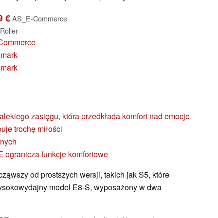
9 €
AS_E-Commerce
Roller
-Commerce
pmark
pmark
alekiego zasięgu, która przedkłada komfort nad emocje
uje trochę miłości
znych
BE ogranicza funkcje komfortowe
cząwszy od prostszych wersji, takich jak S5, które
ysokowydajny model E8-S, wyposażony w dwa