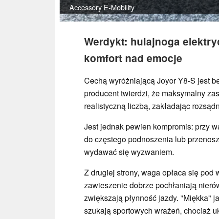
Accessory
E-Mobility
Werdykt: hulajnoga elektry
komfort nad emocje
Cechą wyróżniającą Joyor Y8-S jest b
producent twierdzi, że maksymalny za
realistyczną liczbą, zakładając rozsądn
Jest jednak pewien kompromis: przy wa
do częstego podnoszenia lub przeno
wydawać się wyzwaniem.
Z drugiej strony, waga opłaca się pod 
zawieszenie dobrze pochłaniają nieró
zwiększają płynność jazdy. "Miękka" j
szukają sportowych wrażeń, chociaż uk