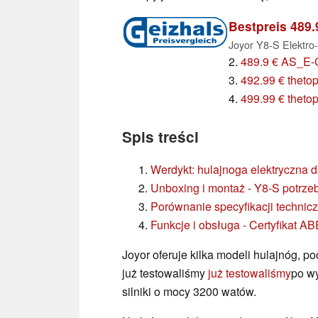
Bestpreis 489.
Joyor Y8-S Elektro-
2.
489.9 € AS_E
3.
492.99 € theto
4.
499.99 € theto
Spis treści
Werdykt: hulajnoga elektryczna d
Unboxing i montaż - Y8-S potrzeb
Porównanie specyfikacji technic
Funkcje i obsługa - Certyfikat A
Joyor oferuje kilka modeli hulajnóg, po
już testowaliśmy
już testowaliśmy
po w
silniki o mocy 3200 watów.