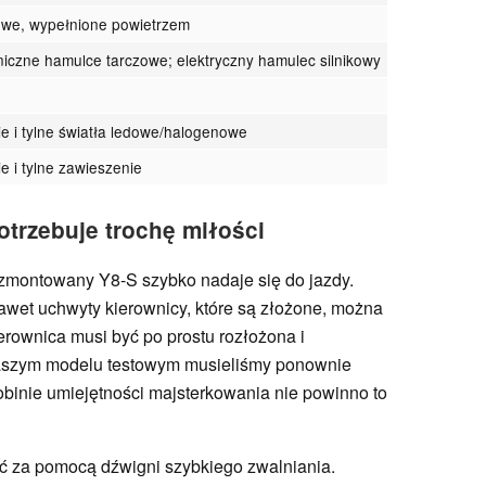
owe, wypełnione powietrzem
iczne hamulce tarczowe; elektryczny hamulec silnikowy
g
ie i tylne światła ledowe/halogenowe
e i tylne zawieszenie
otrzebuje trochę miłości
zmontowany Y8-S szybko nadaje się do jazdy.
awet uchwyty kierownicy, które są złożone, można
erownica musi być po prostu rozłożona i
naszym modelu testowym musieliśmy ponownie
binie umiejętności majsterkowania nie powinno to
 za pomocą dźwigni szybkiego zwalniania.