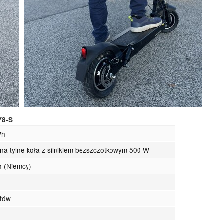
Y8-S
Wh
na tylne koła z silnikiem bezszczotkowym 500 W
h (Niemcy)
m
tów