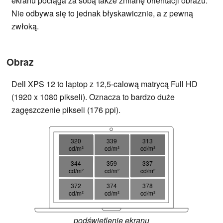
ekranu pociąga za sobą także zmianę orientacji obrazu.
Nie odbywa się to jednak błyskawicznie, a z pewną
zwłoką.
Obraz
Dell XPS 12 to laptop z 12,5-calową matrycą Full HD
(1920 x 1080 pikseli). Oznacza to bardzo duże
zagęszczenie pikseli (176 ppi).
320
339
313
cd/m²
cd/m²
cd/m²
344
359
337
cd/m²
cd/m²
cd/m²
372
374
378
cd/m²
cd/m²
cd/m²
podświetlenie ekranu