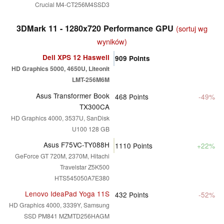
Crucial M4-CT256M4SSD3
3DMark 11 - 1280x720 Performance GPU
(sortuj wg
wyników)
Dell XPS 12 Haswell
909
Points
HD Graphics 5000, 4650U, Liteonit
LMT-256M6M
Asus Transformer Book
468
Points
-49%
TX300CA
HD Graphics 4000, 3537U, SanDisk
U100 128 GB
Asus F75VC-TY088H
1110
Points
+22%
GeForce GT 720M, 2370M, Hitachi
Travelstar Z5K500
HTS545050A7E380
Lenovo IdeaPad Yoga 11S
432
Points
-52%
HD Graphics 4000, 3339Y, Samsung
SSD PM841 MZMTD256HAGM