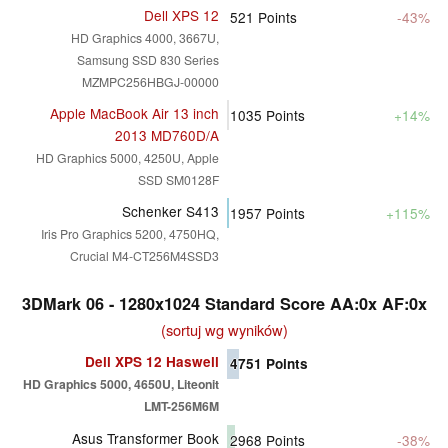
Dell XPS 12
521
Points
-43%
HD Graphics 4000, 3667U,
Samsung SSD 830 Series
MZMPC256HBGJ-00000
Apple MacBook Air 13 inch
1035
Points
+14%
2013 MD760D/A
HD Graphics 5000, 4250U, Apple
SSD SM0128F
Schenker S413
1957
Points
+115%
Iris Pro Graphics 5200, 4750HQ,
Crucial M4-CT256M4SSD3
3DMark 06 - 1280x1024 Standard Score AA:0x AF:0x
(sortuj wg wyników)
Dell XPS 12 Haswell
4751
Points
HD Graphics 5000, 4650U, Liteonit
LMT-256M6M
Asus Transformer Book
2968
Points
-38%