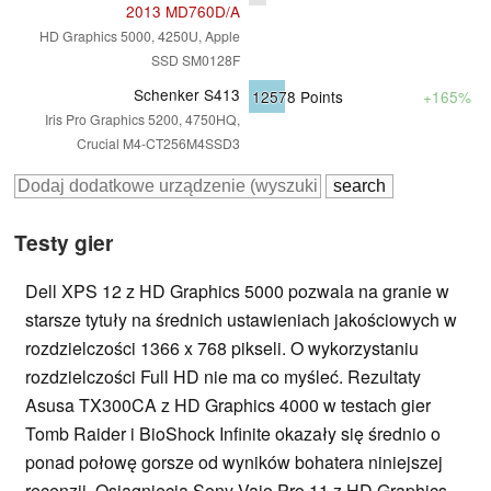
2013 MD760D/A
HD Graphics 5000, 4250U, Apple
SSD SM0128F
Schenker S413
12578
Points
+165%
Iris Pro Graphics 5200, 4750HQ,
Crucial M4-CT256M4SSD3
Testy gier
Dell XPS 12 z HD Graphics 5000 pozwala na granie w
starsze tytuły na średnich ustawieniach jakościowych w
rozdzielczości 1366 x 768 pikseli. O wykorzystaniu
rozdzielczości Full HD nie ma co myśleć. Rezultaty
Asusa TX300CA z HD Graphics 4000 w testach gier
Tomb Raider i BioShock Infinite okazały się średnio o
ponad połowę gorsze od wyników bohatera niniejszej
recenzji. Osiągnięcia Sony Vaio Pro 11 z HD Graphics