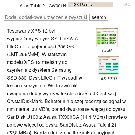
5138
Points
-5%
Asus Taichi 21-CW001H
Testowany XPS 12 był
wyposażony w dysk SSD mSATA
LiteOn IT o pojemności 256 GB
CDM
(LMT-256M6M). W starszym
modelu XPS 12 mieliśmy do
czynienia z dyskiem Samsung
SSD 830. Dysk LiteOn IT wypadł w
AS SSD
testach korzystnie. Warto zwrócić
uwagę na dobry wynik w teście odczytu 4K aplikacji
CrystalDiskMark. Bohater niniejszej recenzji osiągnął w
nim niemal 33 MB/s, ponad dwukrotnie więcej od dysku
SanDisk U100 z Asusa TX300CA (14,4 MB/s) i prawie o
połowę więcej od dysku SanDisk z Asusa Taichi 21
(22,8 MB/s). Bardzo dobrze na tle konkurencyjnych