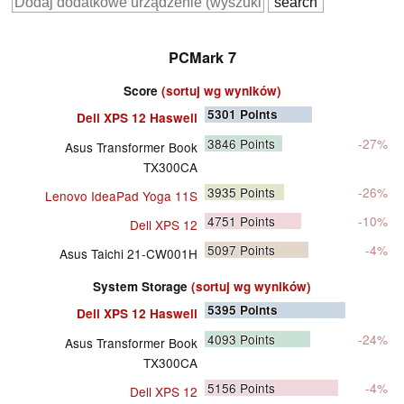
PCMark 7
Score
(sortuj wg wyników)
5301
Points
Dell XPS 12 Haswell
3846
Points
-27%
Asus Transformer Book
TX300CA
3935
Points
-26%
Lenovo IdeaPad Yoga 11S
4751
Points
-10%
Dell XPS 12
5097
Points
-4%
Asus Taichi 21-CW001H
System Storage
(sortuj wg wyników)
5395
Points
Dell XPS 12 Haswell
4093
Points
-24%
Asus Transformer Book
TX300CA
5156
Points
-4%
Dell XPS 12