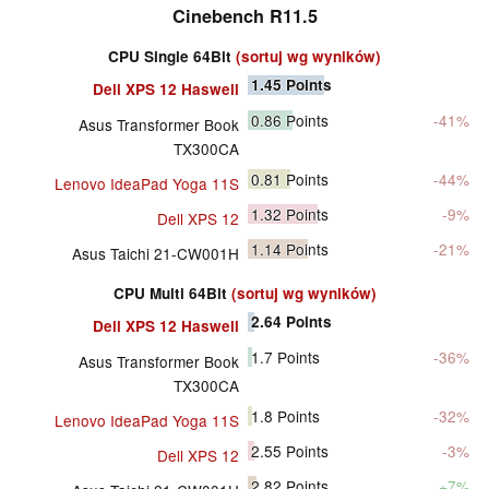
Cinebench R11.5
CPU Single 64Bit
(sortuj wg wyników)
1.45
Points
Dell XPS 12 Haswell
0.86
Points
-41%
Asus Transformer Book
TX300CA
0.81
Points
-44%
Lenovo IdeaPad Yoga 11S
1.32
Points
-9%
Dell XPS 12
1.14
Points
-21%
Asus Taichi 21-CW001H
CPU Multi 64Bit
(sortuj wg wyników)
2.64
Points
Dell XPS 12 Haswell
1.7
Points
-36%
Asus Transformer Book
TX300CA
1.8
Points
-32%
Lenovo IdeaPad Yoga 11S
2.55
Points
-3%
Dell XPS 12
2.82
Points
+7%