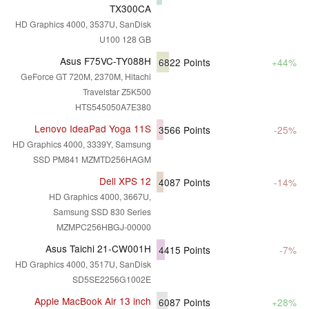
TX300CA
HD Graphics 4000, 3537U, SanDisk
U100 128 GB
Asus F75VC-TY088H
6822
Points
+44%
GeForce GT 720M, 2370M, Hitachi
Travelstar Z5K500
HTS545050A7E380
Lenovo IdeaPad Yoga 11S
3566
Points
-25%
HD Graphics 4000, 3339Y, Samsung
SSD PM841 MZMTD256HAGM
Dell XPS 12
4087
Points
-14%
HD Graphics 4000, 3667U,
Samsung SSD 830 Series
MZMPC256HBGJ-00000
Asus Taichi 21-CW001H
4415
Points
-7%
HD Graphics 4000, 3517U, SanDisk
SD5SE2256G1002E
Apple MacBook Air 13 inch
6087
Points
+28%