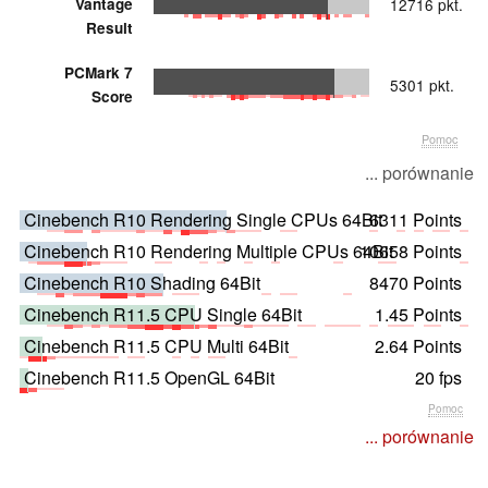
Vantage
12716 pkt.
Result
PCMark 7
5301 pkt.
Score
Pomoc
... porównanie
Cinebench R10 Rendering Single CPUs 64Bit
6311 Points
Cinebench R10 Rendering Multiple CPUs 64Bit
10658 Points
Cinebench R10 Shading 64Bit
8470 Points
Cinebench R11.5 CPU Single 64Bit
1.45 Points
Cinebench R11.5 CPU Multi 64Bit
2.64 Points
Cinebench R11.5 OpenGL 64Bit
20 fps
Pomoc
... porównanie