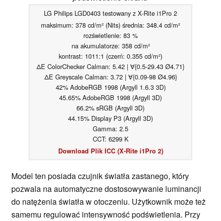
LG Philips LGD0403 testowany z X-Rite i1Pro 2
maksimum: 378 cd/m² (Nits) średnia: 348.4 cd/m²
rozświetlenie: 83 %
na akumulatorze: 358 cd/m²
kontrast: 1011:1 (czerń: 0.355 cd/m²)
ΔE ColorChecker Calman: 5.42 | ∀{0.5-29.43 Ø4.71}
ΔE Greyscale Calman: 3.72 | ∀{0.09-98 Ø4.96}
42% AdobeRGB 1998 (Argyll 1.6.3 3D)
45.65% AdobeRGB 1998 (Argyll 3D)
66.2% sRGB (Argyll 3D)
44.15% Display P3 (Argyll 3D)
Gamma: 2.5
CCT: 6299 K
Download Plik ICC (X-Rite i1Pro 2)
Model ten posiada czujnik światła zastanego, który
pozwala na automatyczne dostosowywanie luminancji
do natężenia światła w otoczeniu. Użytkownik może też
samemu regulować intensywność podświetlenia. Przy