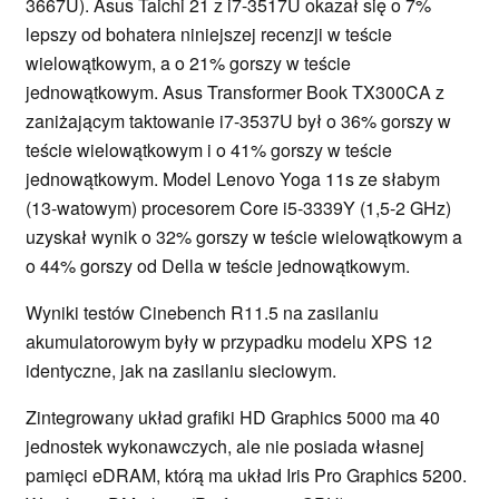
3667U). Asus Taichi 21 z i7-3517U okazał się o 7%
lepszy od bohatera niniejszej recenzji w teście
wielowątkowym, a o 21% gorszy w teście
jednowątkowym. Asus Transformer Book TX300CA z
zaniżającym taktowanie i7-3537U był o 36% gorszy w
teście wielowątkowym i o 41% gorszy w teście
jednowątkowym. Model Lenovo Yoga 11s ze słabym
(13-watowym) procesorem Core i5-3339Y (1,5-2 GHz)
uzyskał wynik o 32% gorszy w teście wielowątkowym a
o 44% gorszy od Della w teście jednowątkowym.
Wyniki testów Cinebench R11.5 na zasilaniu
akumulatorowym były w przypadku modelu XPS 12
identyczne, jak na zasilaniu sieciowym.
Zintegrowany układ grafiki HD Graphics 5000 ma 40
jednostek wykonawczych, ale nie posiada własnej
pamięci eDRAM, którą ma układ Iris Pro Graphics 5200.