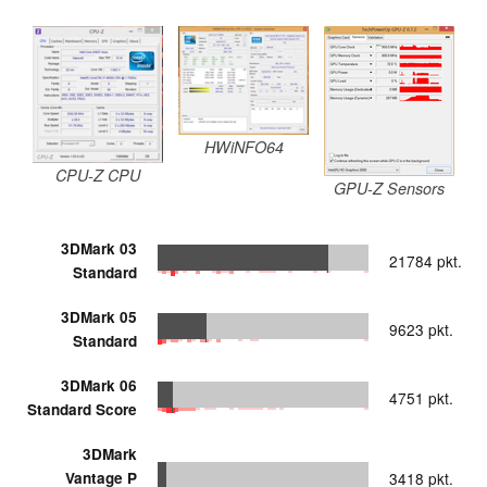
HWiNFO64
CPU-Z CPU
GPU-Z Sensors
3DMark 03
21784 pkt.
Standard
3DMark 05
9623 pkt.
Standard
3DMark 06
4751 pkt.
Standard Score
3DMark
Vantage P
3418 pkt.