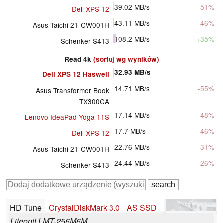
39.02
MB/s
-51%
Dell XPS 12
43.11
MB/s
-46%
Asus Taichi 21-CW001H
108.2
MB/s
+35%
Schenker S413
Read 4k
(sortuj wg wyników)
32.93
MB/s
Dell XPS 12 Haswell
14.71
MB/s
-55%
Asus Transformer Book
TX300CA
17.14
MB/s
-48%
Lenovo IdeaPad Yoga 11S
17.7
MB/s
-46%
Dell XPS 12
22.76
MB/s
-31%
Asus Taichi 21-CW001H
24.44
MB/s
-26%
Schenker S413
HD Tune
CrystalDiskMark 3.0
AS SSD
Liteonit LMT-256M6M