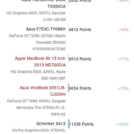
2832
Points
-49%
TX300CA
HD Graphics 4000, 3537U, SanDisk
U100 128 GB
Asus F75VC-TY088H
4812
Points
-14%
GeForce GT 720M, 2370M, Hitachi
Travelstar Z5K500
HTS545050A7E380
Apple MacBook Air 13 inch
6510
Points
+17%
2013 MD760D/A
HD Graphics 5000, 4250U, Apple
SSD SM0128F
Asus VivoBook S551LB-
6634
Points
+19%
CJ026H
GeForce GT 740M, 4500U, Seagate
Momentus Thin ST500LT0 12-
9WS142
Schenker S413
11338
Points
+103%
Iris Pro Graphics 5200, 4750HQ,