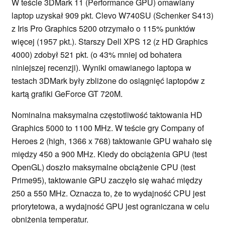
W teście 3DMark 11 (Performance GPU) omawiany
laptop uzyskał 909 pkt. Clevo W740SU (Schenker S413)
z Iris Pro Graphics 5200 otrzymało o 115% punktów
więcej (1957 pkt.). Starszy Dell XPS 12 (z HD Graphics
4000) zdobył 521 pkt. (o 43% mniej od bohatera
niniejszej recenzji). Wyniki omawianego laptopa w
testach 3DMark były zbliżone do osiągnięć laptopów z
kartą grafiki GeForce GT 720M.
Nominalna maksymalna częstotliwość taktowania HD
Graphics 5000 to 1100 MHz. W teście gry Company of
Heroes 2 (high, 1366 x 768) taktowanie GPU wahało się
między 450 a 900 MHz. Kiedy do obciążenia GPU (test
OpenGL) doszło maksymalne obciążenie CPU (test
Prime95), taktowanie GPU zaczęło się wahać między
250 a 550 MHz. Oznacza to, że to wydajność CPU jest
priorytetowa, a wydajność GPU jest ograniczana w celu
obniżenia temperatur.