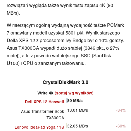
rozwiązań wygląda także wynik testu zapisu 4K (80
MB/s).
W mierzącym ogólną wydajną wydajność teście PCMark
7 omawiany modeli uzyskał 5301 pkt. Wynik starszego
Della XPS 12 z procesorem Ivy Bridge był o 10% gorszy.
Asus TX300CA wypadł dużo słabiej (3846 pkt., o 27%
mniej), a to z powodu wolniejszego SSD (SanDisk
U100) i CPU o zaniżanym taktowaniu.
CrystalDiskMark 3.0
Write 4k
(sortuj wg wyników)
80
MB/s
Dell XPS 12 Haswell
13.01
MB/s
-84%
Asus Transformer Book
TX300CA
32.05
MB/s
-60%
Lenovo IdeaPad Yoga 11S