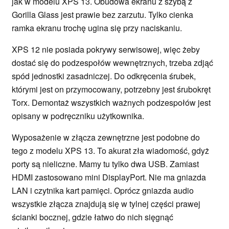
jak w modelu XPS 13. Obudowa ekranu z szybą z
Gorilla Glass jest prawie bez zarzutu. Tylko cienka
ramka ekranu trochę ugina się przy naciskaniu.
XPS 12 nie posiada pokrywy serwisowej, więc żeby
dostać się do podzespołów wewnętrznych, trzeba zdjąć
spód jednostki zasadniczej. Do odkręcenia śrubek,
którymi jest on przymocowany, potrzebny jest śrubokręt
Torx. Demontaż wszystkich ważnych podzespołów jest
opisany w podręczniku użytkownika.
Wyposażenie w złącza zewnętrzne jest podobne do
tego z modelu XPS 13. To akurat zła wiadomość, gdyż
porty są nieliczne. Mamy tu tylko dwa USB. Zamiast
HDMI zastosowano mini DisplayPort. Nie ma gniazda
LAN i czytnika kart pamięci. Oprócz gniazda audio
wszystkie złącza znajdują się w tylnej części prawej
ścianki bocznej, gdzie łatwo do nich sięgnąć