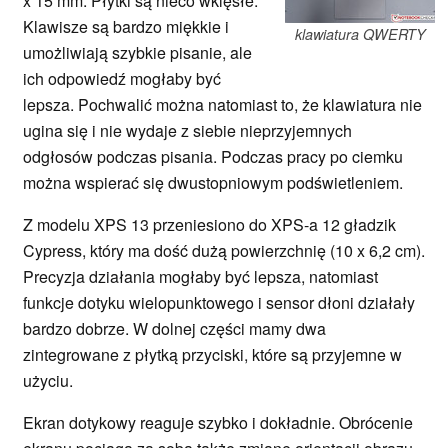
x 15 mm. Płytki są nieco wklęsłe.
Klawisze są bardzo miękkie i
klawiatura QWERTY
umożliwiają szybkie pisanie, ale
ich odpowiedź mogłaby być
lepsza. Pochwalić można natomiast to, że klawiatura nie
ugina się i nie wydaje z siebie nieprzyjemnych
odgłosów podczas pisania. Podczas pracy po ciemku
można wspierać się dwustopniowym podświetleniem.
Z modelu XPS 13 przeniesiono do XPS-a 12 gładzik
Cypress, który ma dość dużą powierzchnię (10 x 6,2 cm).
Precyzja działania mogłaby być lepsza, natomiast
funkcje dotyku wielopunktowego i sensor dłoni działały
bardzo dobrze. W dolnej części mamy dwa
zintegrowane z płytką przyciski, które są przyjemne w
użyciu.
Ekran dotykowy reaguje szybko i dokładnie. Obrócenie