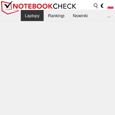
Laptopy
Rankingi
Nowinki
...
Biblioteka
Info
Szukajka recenzji