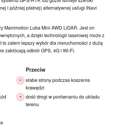
 systemu GPS-RTK lub gdzie istnieje szeroki
ej i później płatnej) alternatywnej usługi iNavi
oższy Mammotion Luba Mini AWD LiDAR. Jest on
wnętrznych, a dzięki technologii laserowej może z
t to zatem lepszy wybór dla nieruchomości z dużą
óre zakłócają odbiór GPS, 4G i Wi-Fi.
Przeciw
słabe strony podczas koszenia
-
krawędzi
kód
dość drogi w porównaniu do układu
-
terenu
ma