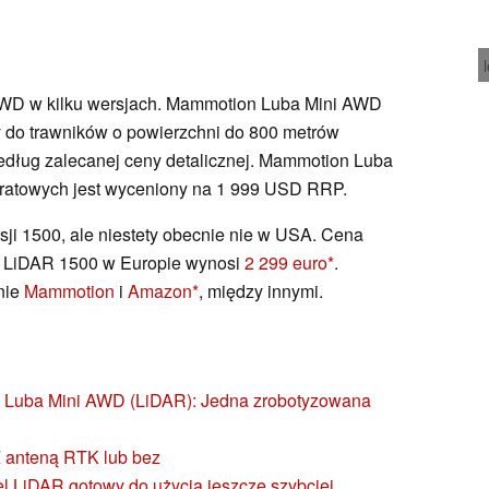
AWD w kilku wersjach. Mammotion Luba Mini AWD
y do trawników o powierzchni do 800 metrów
dług zalecanej ceny detalicznej. Mammotion Luba
ratowych jest wyceniony na 1 999 USD RRP.
sji 1500, ale niestety obecnie nie w USA. Cena
 LiDAR 1500 w Europie wynosi
2 299 euro
.
nie
Mammotion
i
Amazon
, między innymi.
Luba Mini AWD (LiDAR): Jedna zrobotyzowana
Z anteną RTK lub bez
el LiDAR gotowy do użycia jeszcze szybciej