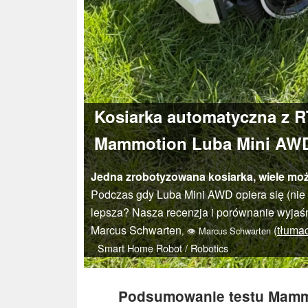
Kosiarka automatyczna z RT
Mammotion Luba Mini AWD
Jedna zrobotyzowana kosiarka, wiele moż
Podczas gdy Luba Mini AWD opiera się (nie 
lepsza? Nasza recenzja i porównanie wyjaśni
Marcus Schwarten
(
tłuma
,
👁
Marcus Schwarten
Smart Home
Robot / Robotics
Podsumowanie testu Mammo