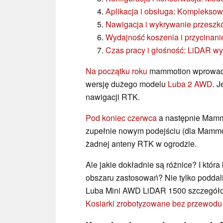
Aplikacja i obsługa: Kompleksow
Nawigacja i wykrywanie przeszkód
Wydajność koszenia i przycinani
Czas pracy i głośność: LiDAR w
Na początku roku
mammotion wprowadz
wersję dużego modelu
Luba 2 AWD
. 
nawigacji RTK.
Pod koniec czerwca
a następnie Mammo
zupełnie nowym podejściu (dla Mammot
żadnej anteny RTK w ogrodzie.
Ale jakie dokładnie są różnice? I która
obszaru zastosowań? Nie tylko podd
Luba Mini AWD LiDAR 1500 szczegółow
Kosiarki zrobotyzowane bez przewodu