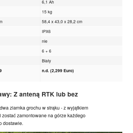
6,1 Ah
15 kg
cm
58,4 x 43,0 x 28,2 cm
IPX6
nie
6 + 6
Biały
9
n.d. (2,299 Euro)
awy: Z anteną RTK lub bez
dwa ziarnka grochu w strąku - z wyjątkiem
si zostać zamontowane na górze każdego
o dostawie.