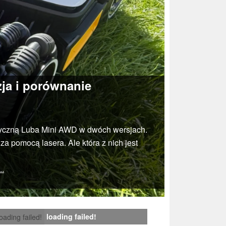
zja i porównanie
yczną Luba Mini AWD w dwóch wersjach.
 pomocą lasera. Ale która z nich jest
..
loading failed!
loading failed!