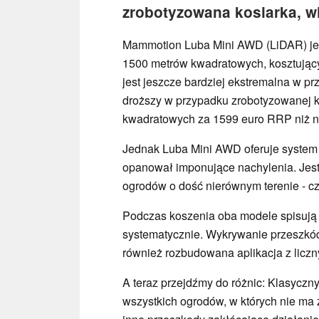
zrobotyzowana kosiarka, w
Mammotion Luba Mini AWD (LiDAR) jes
1500 metrów kwadratowych, kosztując
jest jeszcze bardziej ekstremalna w p
droższy w przypadku zrobotyzowanej k
kwadratowych za 1599 euro RRP niż n
Jednak Luba Mini AWD oferuje system 
opanował imponujące nachylenia. Jest 
ogrodów o dość nierównym terenie - cz
Podczas koszenia oba modele spisują 
systematycznie. Wykrywanie przeszkód 
również rozbudowana aplikacja z liczn
A teraz przejdźmy do różnic: Klasycz
wszystkich ogrodów, w których nie ma z