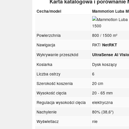
Karta katalogowa i porównanie
Cecha/model
Mammotion Luba Mi
Powierzchnia
800 / 1500 m²
Nawigacja
RKT/
NetRKT
Wykrywanie przeszkód
UltraSense AI Visi
Kosiarka
Dysk koszący
Liczba ostrzy
6
Szerokość koszenia
20 cm
Wysokość cięcia
20 - 65 mm
Regulacja wysokości cięcia
elektryczna
Nachylenie
80% (38,6°)
Wyświetlacz
nie