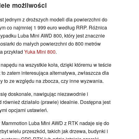
iele możliwości
t jednym z droższych modeli dla powierzchni do
ym co najmniej 1 999 euro według RRP. Różnica
rzypadku Luba Mini AWD 800, który jest znacznie
osiarki do małych powierzchni do 800 metrów
a przykład
Yuka Mini 800
.
napędu na wszystkie koła, dzięki któremu w teście
to zatem interesująca alternatywa, zwłaszcza dla
y to ze względu na zbocza, czy inne wyzwania.
się doskonale, nawigując niezawodnie i
również działało (prawie) idealnie. Dostępna jest
ymi opcjami ustawień.
ny Mammotion Luba Mini AWD z RTK nadaje się do
byt wielu przeszkód, takich jak drzewa, budynki i