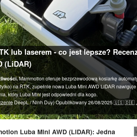
K lub laserem - co jest lepsze? Recen
 (LiDAR)
liwości.
Mammotion oferuje bezprzewodową kosiarkę automat
tylko) na RTK, zupełnie nowa Luba Mini AWD LiDAR nawiguje za
a, który Luba Mini jest odpowiedni dla kogo.
czenie
DeepL / Ninh Duy)
Opublikowany
26/08/2025
🇺🇸
🇩🇪
.
tion Luba Mini AWD (LiDAR): Jedna