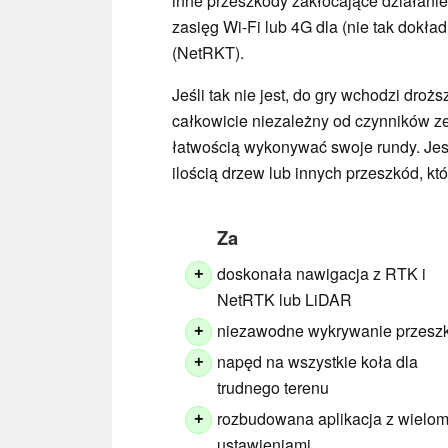
inne przeszkody zakłócające działanie
zasięg Wi-Fi lub 4G dla (nie tak dokładn
(NetRKT).
Jeśli tak nie jest, do gry wchodzi dr
całkowicie niezależny od czynników ze
łatwością wykonywać swoje rundy. Jes
ilością drzew lub innych przeszkód, kt
Za
doskonała nawigacja z RTK i
+
NetRTK lub LiDAR
niezawodne wykrywanie przesz
+
napęd na wszystkie koła dla
+
trudnego terenu
rozbudowana aplikacja z wielo
+
ustawieniami