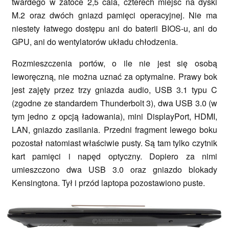
twardego w zatoce 2,5 cala, czterech miejsc na dyski
M.2 oraz dwóch gniazd pamięci operacyjnej. Nie ma
niestety łatwego dostępu ani do baterii BIOS-u, ani do
GPU, ani do wentylatorów układu chłodzenia.
Rozmieszczenia portów, o ile nie jest się osobą
leworęczną, nie można uznać za optymalne. Prawy bok
jest zajęty przez trzy gniazda audio, USB 3.1 typu C
(zgodne ze standardem Thunderbolt 3), dwa USB 3.0 (w
tym jedno z opcją ładowania), mini DisplayPort, HDMI,
LAN, gniazdo zasilania. Przedni fragment lewego boku
pozostał natomiast właściwie pusty. Są tam tylko czytnik
kart pamięci i napęd optyczny. Dopiero za nimi
umieszczono dwa USB 3.0 oraz gniazdo blokady
Kensingtona. Tył i przód laptopa pozostawiono puste.