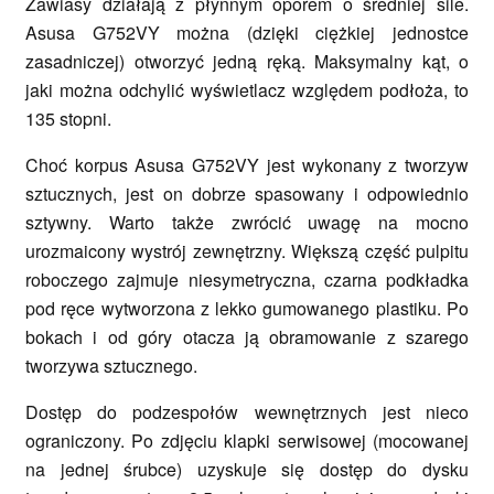
Zawiasy działają z płynnym oporem o średniej sile.
Asusa G752VY można (dzięki ciężkiej jednostce
zasadniczej) otworzyć jedną ręką. Maksymalny kąt, o
jaki można odchylić wyświetlacz względem podłoża, to
135 stopni.
Choć korpus Asusa G752VY jest wykonany z tworzyw
sztucznych, jest on dobrze spasowany i odpowiednio
sztywny. Warto także zwrócić uwagę na mocno
urozmaicony wystrój zewnętrzny. Większą część pulpitu
roboczego zajmuje niesymetryczna, czarna podkładka
pod ręce wytworzona z lekko gumowanego plastiku. Po
bokach i od góry otacza ją obramowanie z szarego
tworzywa sztucznego.
Dostęp do podzespołów wewnętrznych jest nieco
ograniczony. Po zdjęciu klapki serwisowej (mocowanej
na jednej śrubce) uzyskuje się dostęp do dysku