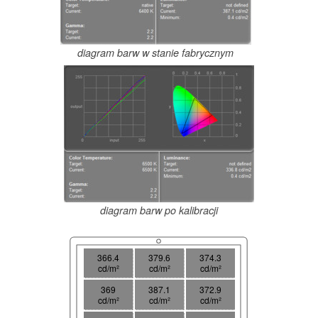
diagram barw w stanie fabrycznym
diagram barw po kalibracji
366.4
379.6
374.3
cd/m²
cd/m²
cd/m²
369
387.1
372.9
cd/m²
cd/m²
cd/m²