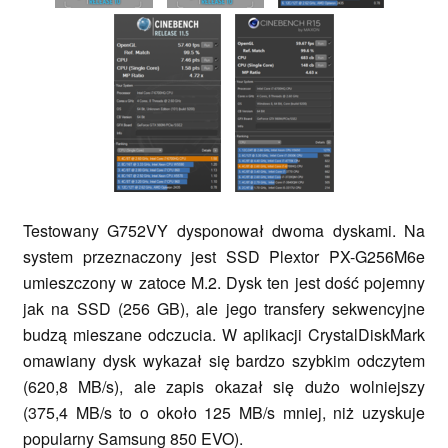
Testowany G752VY dysponował dwoma dyskami. Na
system przeznaczony jest SSD Plextor PX-G256M6e
umieszczony w zatoce M.2. Dysk ten jest dość pojemny
jak na SSD (256 GB), ale jego transfery sekwencyjne
budzą mieszane odczucia. W aplikacji CrystalDiskMark
omawiany dysk wykazał się bardzo szybkim odczytem
(620,8 MB/s), ale zapis okazał się dużo wolniejszy
(375,4 MB/s to o około 125 MB/s mniej, niż uzyskuje
popularny Samsung 850 EVO).