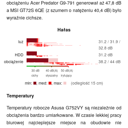
obciążeniu Acer Predator G9-791 generował aż 47,8 dB
a MSI GT72S 6QE (z szumem o natężeniu 40,4 dB) było
wyraźnie cichsze.
Hałas
luz
31.2 / 31.9 /
32.8 dB
HDD
31.2 dB
obciążenie
38.2 / 44 dB
30 dB
40 dB(A)
50 dB(A)
cichy
słyszalny
irytujący
min:
, med:
, max:
(odległość 15 cm)
Temperatury
Temperatury robocze Asusa G752VY są niezależnie od
obciążenia bardzo umiarkowane. W czasie lekkiej pracy
biurowej najcieplejsze miejsce na obudowie nie