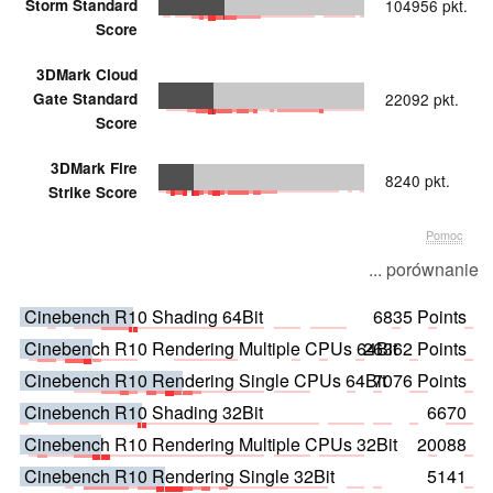
Storm Standard
104956 pkt.
Score
3DMark Cloud
Gate Standard
22092 pkt.
Score
3DMark Fire
8240 pkt.
Strike Score
Pomoc
... porównanie
Cinebench R10 Shading 64Bit
6835 Points
Cinebench R10 Rendering Multiple CPUs 64Bit
26362 Points
Cinebench R10 Rendering Single CPUs 64Bit
7076 Points
Cinebench R10 Shading 32Bit
6670
Cinebench R10 Rendering Multiple CPUs 32Bit
20088
Cinebench R10 Rendering Single 32Bit
5141