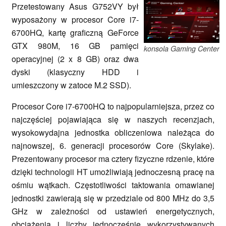
Przetestowany Asus G752VY był
wyposażony w procesor Core i7-
6700HQ, kartę graficzną GeForce
GTX 980M, 16 GB pamięci
konsola Gaming Center
operacyjnej (2 x 8 GB) oraz dwa
dyski (klasyczny HDD i
umieszczony w zatoce M.2 SSD).
Procesor Core i7-6700HQ to najpopularniejsza, przez co
najczęściej pojawiająca się w naszych recenzjach,
wysokowydajna jednostka obliczeniowa należąca do
najnowszej, 6. generacji procesorów Core (Skylake).
Prezentowany procesor ma cztery fizyczne rdzenie, które
dzięki technologii HT umożliwiają jednoczesną pracę na
ośmiu wątkach. Częstotliwości taktowania omawianej
jednostki zawierają się w przedziale od 800 MHz do 3,5
GHz w zależności od ustawień energetycznych,
obciążenia i liczby jednocześnie wykorzystywanych