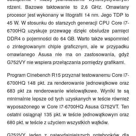
rdzeni. Bazowe taktowanie to 2,6 GHz. Omawiany
procesor jest wykonany w litografii 14 nm. Jego TDP to
45 W. W stosunku do starszych generacji CPU Core i7-
6700HQ uzyskuje przewagę dzięki obsłudze pamięci
DDR4 o pojemności do 64 GB. Warto także wspomnieć
o zintegrowanym chipie graficznym, ale w przypadku
omawianego Asusa nie ma on zastosowania, gdyż
G752VY nie wspiera przełączania pomiędzy grafikami.
Program Cinebench R15 przyznał testowanemu Core i7-
6700HQ 148 pkt. za renderowanie jednowątkowe oraz
683 pkt za renderowanie wielowątkowe. Wyniki te są
minimalnie lepsze od tych uzyskanych w teście również
wyposażonego w Core i7-6700HQ Asusa G752VT. Ten
ostatni osiągnął 135 pkt. w teście jednowątkowym oraz
680 pkt. w teście z użyciem wszystkich wątków.
G752VY, jeden z najwydajniejszych notebooków dla