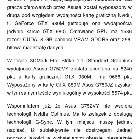
gracza oferowanych przez Asusa, został wyposażony w
drugą pod względem wydajności kartę graficzną Nvidii,
tj. GeForce GTX 980M (ustępuje ona wydajnością
jedynie karcie GTX 980). Omawiane GPU ma 1536
rdzeni CUDA, 8 GB pamięci VRAM GDDR5 oraz 256-
bitową magistralę danych.
W teście 3DMark Fire Strike 1.1 (Standard Graphics)
wydajność Asusa G752VY została oceniona na 8240
pkt. a karty graficznej GTX 980M - na 9668 pkt.
Wyposażony w kartę GTX 880M Asus G750JZ uzyskał
w tym samym teście wynik ogólny w wysokości 5574 pkt.
Wspomniałem już, że Asus G752VY nie wspiera
technologii Nvidia Optimus. Ma to związek z obsługą
technologii G-Sync. W tym miejscu muszę jednak
napisać, iż subiektywnie nie dostrzegam żadnej
poprawy jakości w wyświetlanym obrazie, niezależnie