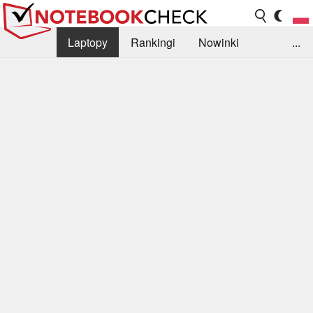
Laptopy
Rankingi
Nowinki
...
Biblioteka
Info
Szukajka recenzji