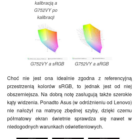
kalibracją a
G752VY po
kalibracji
G752VY a sRGB
G752VY a aRGB
Choć nie jest ona idealnie zgodna z referencyjną
przestrzenią kolorów sRGB, to jednak jest od niej
obszerniejsza. Na dobrą notę zasługują także szerokie
kąty widzenia. Ponadto Asus (w odróżnieniu od Lenovo)
nie nałożył na matrycę zbędnej szyby, dzięki czemu
półmatowy ekran świetnie sprawdza się nawet w
niedogodnych warunkach oświetleniowych.