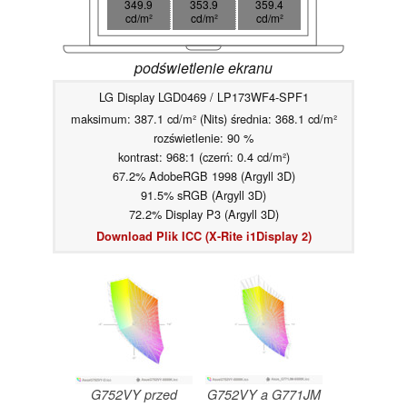
349.9
353.9
359.4
cd/m²
cd/m²
cd/m²
podświetlenie ekranu
LG Display LGD0469 / LP173WF4-SPF1
maksimum: 387.1 cd/m² (Nits) średnia: 368.1 cd/m²
rozświetlenie: 90 %
kontrast: 968:1 (czerń: 0.4 cd/m²)
67.2% AdobeRGB 1998 (Argyll 3D)
91.5% sRGB (Argyll 3D)
72.2% Display P3 (Argyll 3D)
Download Plik ICC (X-Rite i1Display 2)
G752VY przed
G752VY a G771JM