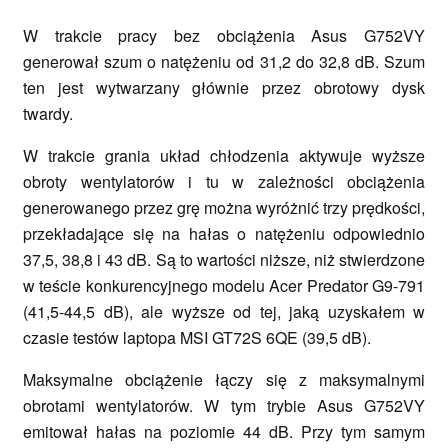
W trakcie pracy bez obciążenia Asus G752VY
generował szum o natężeniu od 31,2 do 32,8 dB. Szum
ten jest wytwarzany głównie przez obrotowy dysk
twardy.
W trakcie grania układ chłodzenia aktywuje wyższe
obroty wentylatorów i tu w zależności obciążenia
generowanego przez grę można wyróżnić trzy prędkości,
przekładające się na hałas o natężeniu odpowiednio
37,5, 38,8 i 43 dB. Są to wartości niższe, niż stwierdzone
w teście konkurencyjnego modelu Acer Predator G9-791
(41,5-44,5 dB), ale wyższe od tej, jaką uzyskałem w
czasie testów laptopa MSI GT72S 6QE (39,5 dB).
Maksymalne obciążenie łączy się z maksymalnymi
obrotami wentylatorów. W tym trybie Asus G752VY
emitował hałas na poziomie 44 dB. Przy tym samym