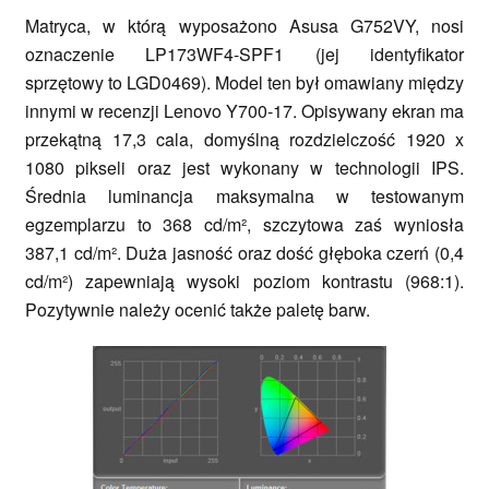
Matryca, w którą wyposażono Asusa G752VY, nosi
oznaczenie LP173WF4-SPF1 (jej identyfikator
sprzętowy to LGD0469). Model ten był omawiany między
innymi w recenzji Lenovo Y700-17. Opisywany ekran ma
przekątną 17,3 cala, domyślną rozdzielczość 1920 x
1080 pikseli oraz jest wykonany w technologii IPS.
Średnia luminancja maksymalna w testowanym
egzemplarzu to 368 cd/m², szczytowa zaś wyniosła
387,1 cd/m². Duża jasność oraz dość głęboka czerń (0,4
cd/m²) zapewniają wysoki poziom kontrastu (968:1).
Pozytywnie należy ocenić także paletę barw.