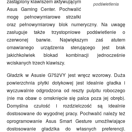
zastąpiony klawiszem aktywującym
podświetlenia
Asus Gaming Center. Pochwalić
mogę pełnowymiarowe strzałki
oraz pełnowymiarowy blok numeryczny. Na uwagę
zasługuje także trzystopniowe podświetlenie o
czerwonej barwie. Największym zaś atutem
omawianego urządzenia sterującego jest brak
jakichkolwiek blokad kombinacji jednocześnie
wciskanych trzech klawiszy.
Gładzik w Asusie G752VY jest wręcz wzorowy. Duża
powierzchnia płytki dotykowej jest idealnie gładka i
wyczuwalnie odgrodzona od reszty pulpitu roboczego
(nie ma obaw o omsknięcie się palca poza jej obręb).
Domyślna czułość i rozdzielczość są idealnie
dostosowane do wygodnej pracy. Pochwalić należy też
oprogramowanie Asus Smart Gesture umożliwiające
dostosowanie gładzika do własnych preferencji.