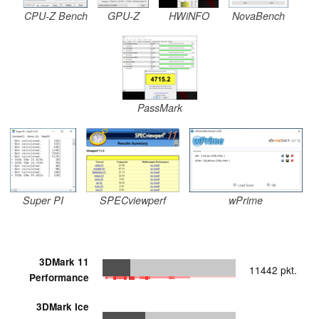
CPU-Z Bench
GPU-Z
HWiNFO
NovaBench
PassMark
Super PI
SPECviewperf
wPrime
3DMark 11
11442 pkt.
Performance
3DMark Ice