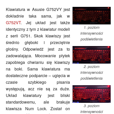
Klawiatura w Asusie G752VY jest
dokładnie taka sama, jak w
G752VT
. Jej układ jest także
1. poziom
identyczny z tym z klawiatur modeli
intensywności
z serii G751. Skok klawiszy jest
podświetlenia
średnio głęboki i przeciętnie
głośny. Odpowiedź jest za to
zadowalająca. Mocowanie płytek
zapobiega chwianiu się klawiszy
2. poziom
na boki. Sama klawiatura ma
intensywności
dostateczne podparcie – ugięcia w
podświetlenia
czasie szybkiego pisania
występują, acz nie są za duże.
Układ klawiatury jest bliski
standardowemu, ale brakuje
3. poziom
klawisza Num Lock. Został on
intensywności