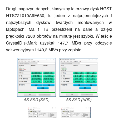
Drugi magazyn danych, klasyczny talerzowy dysk HGST
HTS721010A9E630, to jeden z najpojemniejszych i
najszybszych dysków twardych montowanych w
laptopach. Ma 1 TB przestrzeni na dane a dzięki
prędkości 7200 obrotów na minutę jest szybki. W teście
CrystalDiskMark uzyskał 147,7 MB/s przy odczycie
sekwencyjnym i 140,3 MB/s przy zapisie.
AS SSD (SSD)
AS SSD (HDD)