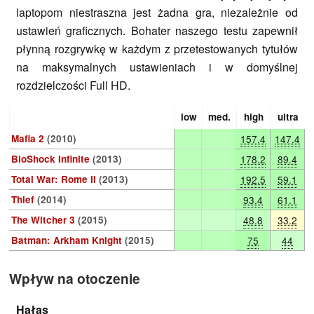
laptopom niestraszna jest żadna gra, niezależnie od
ustawień graficznych. Bohater naszego testu zapewnił
płynną rozgrywkę w każdym z przetestowanych tytułów
na maksymalnych ustawieniach i w domyślnej
rozdzielczości Full HD.
low
med.
high
ultra
Mafia 2
(2010)
157.4
147.4
BioShock Infinite
(2013)
178.2
89.4
Total War: Rome II
(2013)
192.5
59.1
Thief
(2014)
93.4
61.1
The Witcher 3
(2015)
48.8
33.2
Batman: Arkham Knight
(2015)
75
44
Wpływ na otoczenie
Hałas