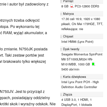
Pamięć
znie i autor był zadowolony z
8 GB
, PC3-12800 DDR3
Matryca
17.30 cali 16:9, 1920 x 1080
rznych trzeba odkręcić
pikseli, Chi Mei 173HGE, TFT,
topa. Po wykonaniu tej
refleksująca: nie
ć RAM, wyjąć akumulator, a
Chipset
Intel HM86 (Lynx Point)
ło zmianie. N750JK posiada
Dysk twardy
Seagate Momentus SpinPoint
t. Taki zestaw portów jest
M8 ST1000LM024 HN-
i brakowało tylko większej
M101MBB, 1000 GB
,
5400 obr/min
Karta dźwiękowa
Intel Lynx Point PCH - High
Definition Audio Controller
N750JV. Jest to przyrząd z
Złącza
ępach, posiadający oddzielny
4 USB 3.0, 1 HDMI, 1
krótki skok i wyraźny odskok. Nie
DisplayPort, 1 blokada