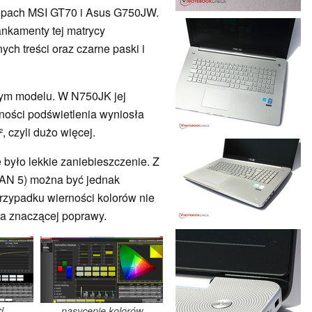
topach MSI GT70 i Asus G750JW.
ankamenty tej matrycy
ych treści oraz czarne paski i
szym modelu. W N750JK jej
ności podświetlenia wyniosła
, czyli dużo więcej.
 było lekkie zaniebieszczenie. Z
AN 5) można być jednak
rzypadku wierności kolorów nie
sła znaczącej poprawy.
i
nasycenie kolorów