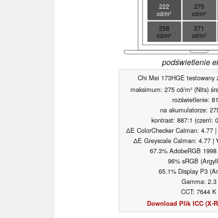
222
275
cd/m²
cd/m²
258
271
cd/m²
cd/m²
podświetlenie e
Chi Mei 173HGE testowany z
maksimum: 275 cd/m² (Nits) śre
rozświetlenie: 8
na akumulatorze: 27
kontrast: 887:1 (czerń: 
ΔE ColorChecker Calman: 4.77 |
ΔE Greyscale Calman: 4.77 | 
67.3% AdobeRGB 1998 (
96% sRGB (Argyll
65.1% Display P3 (Ar
Gamma: 2.3
CCT: 7644 K
Download Plik ICC (X-Ri