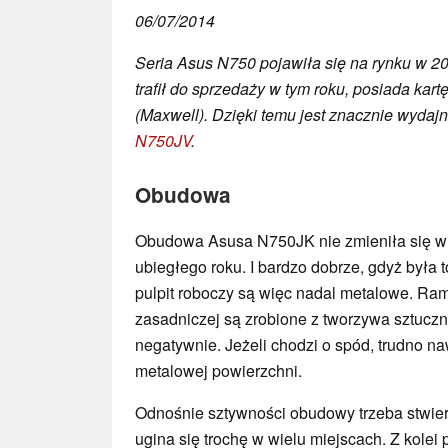
06/07/2014
Seria Asus N750 pojawiła się na rynku w 2
trafił do sprzedaży w tym roku, posiada kar
(Maxwell). Dzięki temu jest znacznie wydaj
N750JV
.
Obudowa
Obudowa Asusa N750JK nie zmieniła się w
ubiegłego roku. I bardzo dobrze, gdyż była 
pulpit roboczy są więc nadal metalowe. Ram
zasadniczej są zrobione z tworzywa sztuczn
negatywnie. Jeżeli chodzi o spód, trudno n
metalowej powierzchni.
Odnośnie sztywności obudowy trzeba stwier
ugina się trochę w wielu miejscach. Z kolei