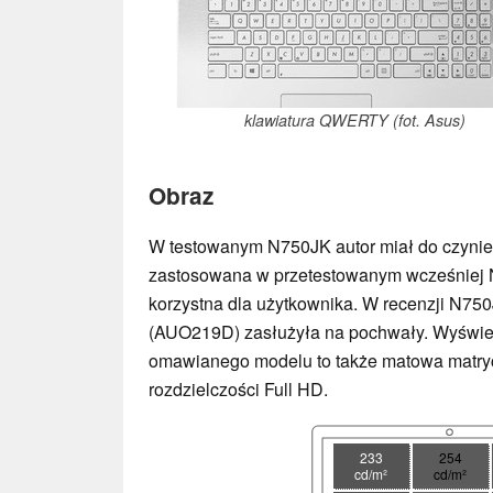
klawiatura QWERTY (fot. Asus)
Obraz
W testowanym N750JK autor miał do czynieni
zastosowana w przetestowanym wcześniej N
korzystna dla użytkownika. W recenzji N750
(AUO219D) zasłużyła na pochwały. Wyświe
omawianego modelu to także matowa matryca
rozdzielczości Full HD.
233
254
cd/m²
cd/m²