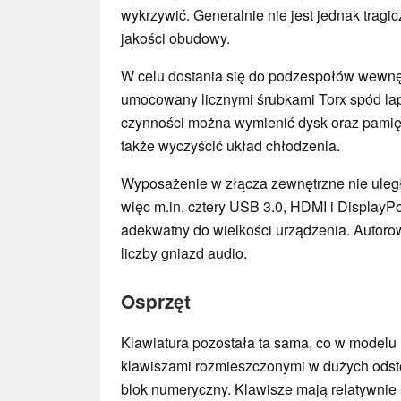
wykrzywić. Generalnie nie jest jednak tragic
jakości obudowy.
W celu dostania się do podzespołów wewnęt
umocowany licznymi śrubkami Torx spód lap
czynności można wymienić dysk oraz pamię
także wyczyścić układ chłodzenia.
Wyposażenie w złącza zewnętrzne nie uleg
więc m.in. cztery USB 3.0, HDMI i DisplayPor
adekwatny do wielkości urządzenia. Autorow
liczby gniazd audio.
Osprzęt
Klawiatura pozostała ta sama, co w modelu 
klawiszami rozmieszczonymi w dużych odst
blok numeryczny. Klawisze mają relatywnie 