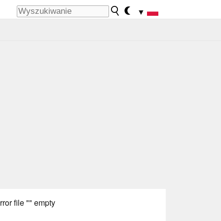
▼
rror file "" empty