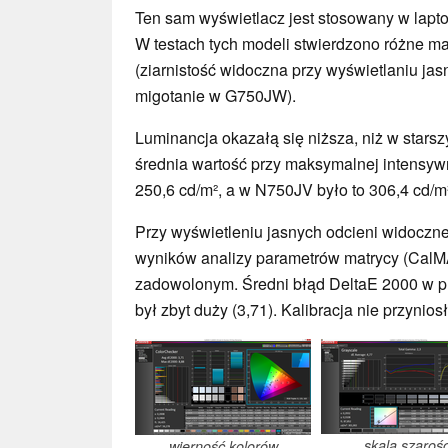
Ten sam wyświetlacz jest stosowany w lap
W testach tych modeli stwierdzono różne m
(ziarnistość widoczna przy wyświetlaniu jasn
migotanie w G750JW).
Luminancja okazałą się niższa, niż w star
średnia wartość przy maksymalnej intensyw
250,6 cd/m², a w N750JV było to 306,4 cd/m²
Przy wyświetleniu jasnych odcieni widoczne
wyników analizy parametrów matrycy (CalM
zadowolonym. Średni błąd DeltaE 2000 w p
był zbyt duży (3,71). Kalibracja nie przynio
skala szarośc
wierność kolorów