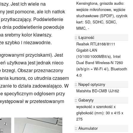
Kensingtona, gniazda audio:
szy. Jest ich wiele na
wejście mikrofonowe, wyjście
ny jest pomocne, ale ich natłok
słuchawkowe (SPDIF), czytnik
 przytłaczający. Podświetlenie
kart: SD, SDHC, SDXC,
gu dnia podświetlenie powoduje
MMC, -
a srebrny kolor klawiszy.
Łączność
rze szybko i niezawodnie.
Realtek RTL8168/8111
Gigabit-LAN
tegrowanymi przyciskami). Jest
(10/100/1000MBit/s), Intel
rzeń użytkowa jest jednak nieco
Dual Band Wireless-N 7260
(a/b/g/n = Wi-Fi 4/), Bluetooth
me brzegi. Obszar przeznaczony
4.0
ania kursora, co utrudnia czasem
Napęd optyczny
zanie to działa zadowalająco. W
Matshita BD-CMB UJ162
e specyficznym odgłosem przy
Gabaryty
y występował w przetestowanym
wysokość x szerokość x
głębokość (mm): 30 x 415 x
275
Akumulator