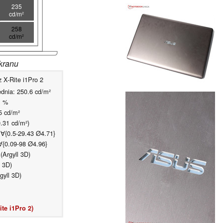
235
cd/m²
258
cd/m²
kranu
 X-Rite i1Pro 2
dnia: 250.6 cd/m²
1 %
5 cd/m²
0.31 cd/m²)
 ∀{0.5-29.43 Ø4.71}
∀{0.09-98 Ø4.96}
Argyll 3D)
 3D)
gyll 3D)
te i1Pro 2)