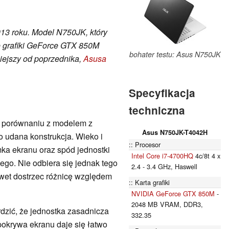
013 roku. Model N750JK, który
tę grafiki GeForce GTX 850M
bohater testu: Asus N750JK
niejszy od poprzednika,
Asusa
Specyfikacja
techniczna
 porównaniu z modelem z
Asus N750JK-T4042H
to udana konstrukcja. Wieko i
Procesor
ka ekranu oraz spód jednostki
Intel Core i7-4700HQ
4c/8t 4 x
ego. Nie odbiera się jednak tego
2.4 - 3.4 GHz, Haswell
awet dostrzec różnicę względem
Karta grafiki
NVIDIA GeForce GTX 850M
-
2048 MB VRAM, DDR3,
dzić, że jednostka zasadnicza
332.35
 pokrywa ekranu daje się łatwo