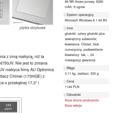
69 Wh litowo-jonowy, 6260
mAh, 6 ogniw
System operacyjny
Microsoft Windows 8.1 64 Bit
płytka dotykowa
Inne
głośniki: cztery głośniki plus
zewnętrzny subwoofer,
klawiatura: Chiclet, blok
numeryczny, podświetlanie
klawiatury: tak, -, 24
a z inną matrycą, niż ta
miesiące(y) gwarancji
750JV. Nie jest to zmiana
Waga
JV matryca firmy AU Optronics
3.11 kg, zasilacz: 530 g
tlacz Chimei (173HGE) z
Cena
 o przekątnej 17,3" i
1149 PLN
Odnośniki
Asus strona producenta
249
Asus sekcja
cd/m²