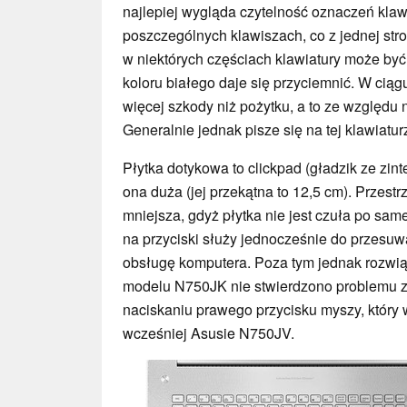
najlepiej wygląda czytelność oznaczeń klawi
poszczególnych klawiszach, co z jednej stro
w niektórych częściach klawiatury może być
koloru białego daje się przyciemnić. W cią
więcej szkody niż pożytku, a to ze względu n
Generalnie jednak pisze się na tej klawiatu
Płytka dotykowa to clickpad (gładzik ze zin
ona duża (jej przekątna to 12,5 cm). Przest
mniejsza, gdyż płytka nie jest czuła po sa
na przyciski służy jednocześnie do przesuw
obsługę komputera. Poza tym jednak rozwią
modelu N750JK nie stwierdzono problemu z
naciskaniu prawego przycisku myszy, któr
wcześniej Asusie N750JV.