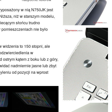
wyposażony w nią N750JK jest
Niższa, niż w starszym modelu,
iecącym słońcu trudno
w pomieszczeniach nie było
 widzenia to 150 stopni, ale
odzwierciedlenia w
d ostrym kątem z boku lub z góry,
 widać nadmiernie jasne lub zbyt
leniu od pozycji na wprost