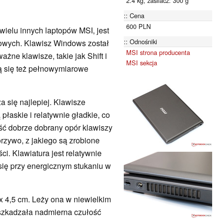
2.4 kg, zasilacz: 300 g
Cena
600 PLN
wielu innych laptopów MSI, jest
Odnośniki
wych. Klawisz Windows został
MSI strona producenta
żne klawisze, takie jak Shift i
MSI sekcja
ją się też pełnowymiarowe
 się najlepiej. Klawisze
łaskie i relatywnie gładkie, co
ość dobrze dobrany opór klawiszy
rzywo, z jakiego są zrobione
ci. Klawiatura jest relatywnie
 się przy energicznym stukaniu w
x 4,5 cm. Leży ona w niewielkim
eszkadzała nadmierna czułość