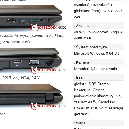
wysokość x szerokość x
głębokość (mm): 37.6 x 383 x
249
Akumulator
49 Wh litowo-jonowy, 6 ogniw,
zasilania, wylot powietrza z układu
4400 mAh
, 2 gniazda audio
System operacyjny
Microsoft Windows 8 64 Bit
Kamera
kamerka: 1,3 megapiksela
Inne
), USB 2.0, VGA, LAN
głośniki: SRS Stereo,
klawiatura: Chiclet,
podświetlanie klawiatury: nie,
zasilacz 90 W, CyberLink
PowerDVD 10, 24 miesiące(y)
czy
gwarancji
Waga