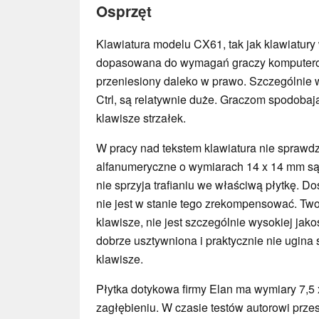
Osprzęt
Klawiatura modelu CX61, tak jak klawiatury 
dopasowana do wymagań graczy komputero
przeniesiony daleko w prawo. Szczególnie wa
Ctrl, są relatywnie duże. Graczom spodoba
klawisze strzałek.
W pracy nad tekstem klawiatura nie sprawdza
alfanumeryczne o wymiarach 14 x 14 mm są p
nie sprzyja trafianiu we właściwą płytkę. D
nie jest w stanie tego zrekompensować. Two
klawisze, nie jest szczególnie wysokiej jakoś
dobrze usztywniona i praktycznie nie ugina
klawisze.
Płytka dotykowa firmy Elan ma wymiary 7,5 
zagłębieniu. W czasie testów autorowi prz