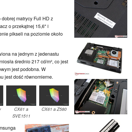
 dobrej matrycy Full HD z
z o przekątnej 15,6" i
enie pikseli na poziomie około
wiona na jednym z jedenastu
osła średnio 217 cd/m², co jest
rowym jest podobna. W
u jest dość równomierne.
y
CX61 a
CX61 a Z580
SVE1511
amsunga