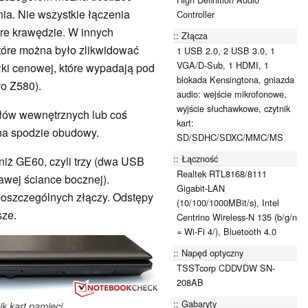
ia. Nie wszystkie łączenia
Controller
tre krawędzie. W innych
Złącza
które można było zlikwidować
1 USB 2.0, 2 USB 3.0, 1
VGA/D-Sub, 1 HDMI, 1
ółki cenowej, które wypadają pod
blokada Kensingtona, gniazda
vo Z580).
audio: wejście mikrofonowe,
wyjście słuchawkowe, czytnik
łów wewnętrznych lub coś
kart:
 na spodzie obudowy.
SD/SDHC/SDXC/MMC/MS
Łączność
niż GE60, czyli trzy (dwa USB
Realtek RTL8168/8111
rawej ściance bocznej).
Gigabit-LAN
poszczególnych złączy. Odstępy
(10/100/1000MBit/s), Intel
sze.
Centrino Wireless-N 135 (b/g/n
= Wi-Fi 4/), Bluetooth 4.0
Napęd optyczny
TSSTcorp CDDVDW SN-
208AB
Gabaryty
ik kart pamięci