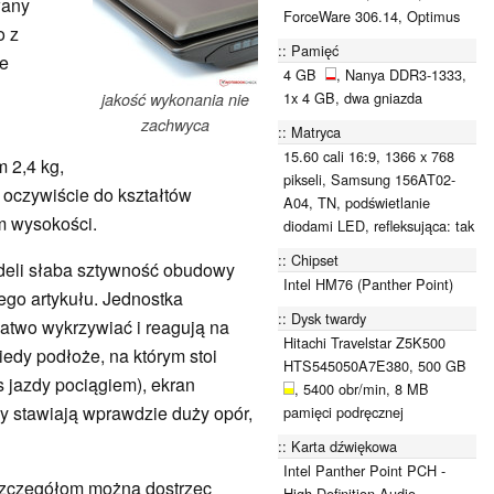
wany
ForceWare 306.14, Optimus
o z
Pamięć
ne
4 GB
, Nanya DDR3-1333,
1x 4 GB, dwa gniazda
jakość wykonania nie
zachwyca
Matryca
15.60 cali 16:9, 1366 x 768
 2,4 kg,
pikseli, Samsung 156AT02-
k oczywiście do kształtów
A04, TN, podświetlanie
cm wysokości.
diodami LED, refleksująca: tak
Chipset
eli słaba sztywność obudowy
Intel HM76 (Panther Point)
zego artykułu. Jednostka
Dysk twardy
łatwo wykrzywiać i reagują na
Hitachi Travelstar Z5K500
edy podłoże, na którym stoi
HTS545050A7E380, 500 GB
as jazdy pociągiem), ekran
, 5400 obr/min, 8 MB
y stawiają wprawdzie duży opór,
pamięci podręcznej
Karta dźwiękowa
Intel Panther Point PCH -
 szczegółom można dostrzec
High Definition Audio