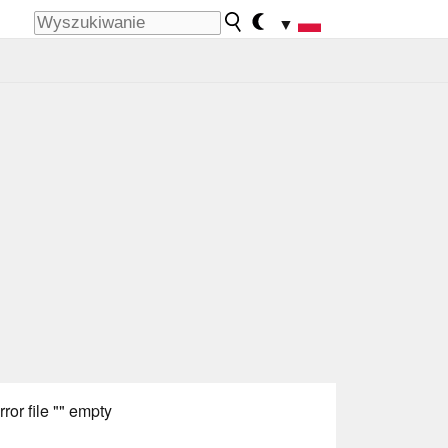
▼
rror file "" empty