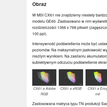
Obraz
W MSI CX61 nie znajdziemy niestety bardzo
modelu GE60. Zastosowano w nim wyświetlac
rozdzielczości 1366 x 768 pikseli (zagęszcz
100 ppi).
Intensywność podświetlenia może być usta
poziomów. Na maksymalnym jaskrawość wyni
niezłym wynikiem. Na zasilaniu akumulato
subiektywnym odczuciu podświetlenie ekran
CX61 a Adobe
CX61 a sRGB
CX61 a Env
RGB
m6
Zastosowana matryca typu TN produkcji S