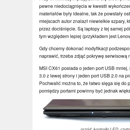
pewne niedociągnięcia w kwestii wykończen
materiałów były idealne, tak że powstały os
miejscach autor znalazł niewielkie szpary, 
przez dociśnięcie. Są laptopy z tej samej p
tym względem lepiej (przykładem jest Leno
Gdy chcemy dokonać modyfikacji podzespo
naprawić, trzeba zdjąć pokrywę serwisową
MSI CX61 posiada o jeden port USB mniej, 
3.0 z lewej strony i jeden port USB 2.0 na p
Pochwalić można to, że łatwo sięga się do 
pomiędzy portami powinny być jednak więk
przód: kontrolki LED, czytn