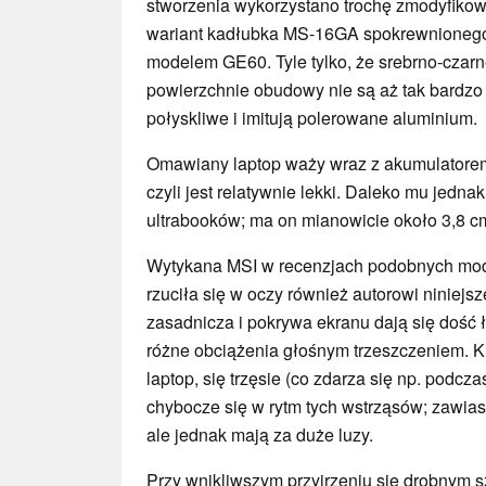
stworzenia wykorzystano trochę zmodyfiko
wariant kadłubka MS-16GA spokrewnioneg
modelem GE60. Tyle tylko, że srebrno-czar
powierzchnie obudowy nie są aż tak bardzo
połyskliwe i imitują polerowane aluminium.
Omawiany laptop waży wraz z akumulatorem
czyli jest relatywnie lekki. Daleko mu jedna
ultrabooków; ma on mianowicie około 3,8 
Wytykana MSI w recenzjach podobnych mod
rzuciła się w oczy również autorowi niniejs
zasadnicza i pokrywa ekranu dają się dość 
różne obciążenia głośnym trzeszczeniem. Ki
laptop, się trzęsie (co zdarza się np. podcz
chybocze się w rytm tych wstrząsów; zawias
ale jednak mają za duże luzy.
Przy wnikliwszym przyjrzeniu się drobnym