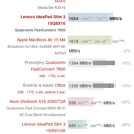
R0XV
MediaTek RZ616
Lenovo IdeaPad Slim 3
1654
MBit/s
min
max
(1486
- 1700
)
15Q8X10
Qualcomm FastConnect 7800
Apple MacBook Air 15 M4
1618
min
P1
max
(1588
, 1591.48
- 1651
)
Broadcom 0x14E4, 0x4388 WiFi 6E
MBit/s
-2%
AirPort
Przeciętny
Qualcomm
1394
MBit/s
-16%
FastConnect 7800
(
492 - 1753, n=24
)
Średnia w klasie
Office
1336
MBit/s
-19%
(
530 - 1775, n=60, ostatnie 2 lata
)
Asus Vivobook S16 S3607QA
-43%
938
MBit/s
min
max
(805
- 968
)
Qualcomm Fast Connect 6900 Wi-Fi
6E Dual Band Simultaneous
Lenovo IdeaPad Slim 3
-58%
689
MBit/s
min
max
(517
- 830
)
15IRH10R