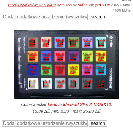
Lenovo IdeaPad Slim 3 15Q8X10
; iperf3 receive AXE11000; iperf 3.1.3:
Ø1653 (1486-
1700) MBit/s
22
17.5
19.6
24.8
17.7
17.8
∆E
∆E
∆E
∆E
∆E
∆E
15.7
25.6
18.5
14.6
16.5
12.4
∆E
∆E
∆E
∆E
∆E
∆E
13.4
21.1
12.3
13.2
7.4
20.4
∆E
∆E
∆E
∆E
∆E
∆E
13.4
6.8
14.5
16
2.3
13.1
∆E
∆E
∆E
∆E
∆E
∆E
ColorChecker
Lenovo IdeaPad Slim 3 15Q8X10
:
15.69 ∆E min: 2.33 - max: 25.63 ∆E