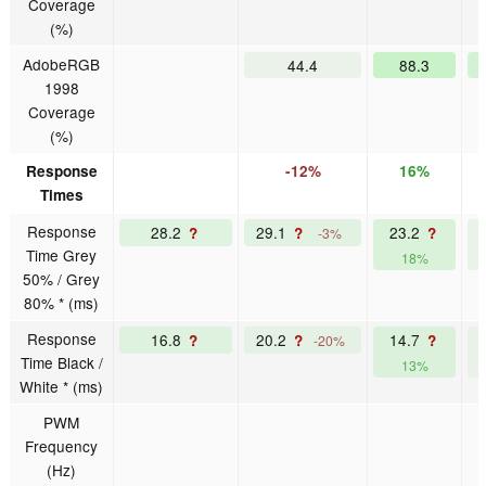
Coverage
(%)
AdobeRGB
44.4
88.3
1998
Coverage
(%)
Response
-12%
16%
Times
Response
28.2
29.1
23.2
?
?
?
-3%
Time Grey
18%
50% / Grey
80% * (ms)
Response
16.8
20.2
14.7
?
?
?
-20%
Time Black /
13%
White * (ms)
PWM
Frequency
(Hz)