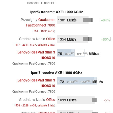
Realtek RTL8852BE
iperf3 transmit AXE11000 6GHz
Przeciętny
Qualcomm
1381
MBit/s
+84%
FastConnect 7800
(
751 - 1852, n=17
)
Średnia w klasie
Office
1354
MBit/s
+80%
(
417 - 2341, n=37, ostatnie 2 lata
)
Lenovo IdeaPad Slim 3
751
MBit/s
min
max
(624
- 1211
)
15Q8X10
Qualcomm FastConnect 7800
iperf3 receive AXE11000 6GHz
Lenovo IdeaPad Slim 3
1721
MBit/s
min
max
(1634
- 1754
)
15Q8X10
Qualcomm FastConnect 7800
Średnia w klasie
Office
1633
MBit/s
-5%
(
508 - 2328, n=39, ostatnie 2 lata
)