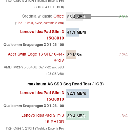
Intel Core 5 210H
(Toshiba Exceria Pro
SDXC 64 GB UHS-II)
Średnia w klasie
Office
53.4
MB/s
+30%
(
19.8 - 198.5, n=22, ostatnie 2 lata
)
Lenovo IdeaPad Slim 3
41.1
MB/s
15Q8X10
Qualcomm Snapdragon X X1-26-100
Acer Swift Edge 16 SFE16-44-
32
MB/s
-22%
R0XV
AMD Ryzen 5 8640U
(AV PRO microSD
128 GB V60)
maximum AS SSD Seq Read Test (1GB)
Lenovo IdeaPad Slim 3
92.1
MB/s
15Q8X10
Qualcomm Snapdragon X X1-26-100
Lenovo IdeaPad Slim 3
89.4
MB/s
-3%
15IRH10R
Intel Core 5 210H
(Toshiba Exceria Pro