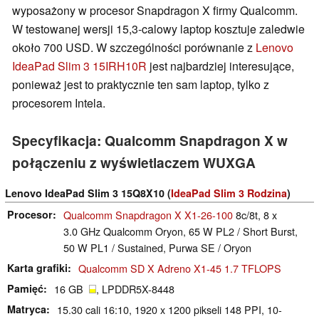
wyposażony w procesor Snapdragon X firmy Qualcomm.
W testowanej wersji 15,3-calowy laptop kosztuje zaledwie
około 700 USD. W szczególności porównanie z
Lenovo
IdeaPad Slim 3 15IRH10R
jest najbardziej interesujące,
ponieważ jest to praktycznie ten sam laptop, tylko z
procesorem Intela.
Specyfikacja: Qualcomm Snapdragon X w
połączeniu z wyświetlaczem WUXGA
Lenovo IdeaPad Slim 3 15Q8X10 (
IdeaPad Slim 3 Rodzina
)
Procesor
Qualcomm Snapdragon X X1-26-100
8c/8t, 8 x
3.0 GHz Qualcomm Oryon, 65 W PL2 / Short Burst,
50 W PL1 / Sustained, Purwa SE / Oryon
Karta grafiki
Qualcomm SD X Adreno X1-45 1.7 TFLOPS
Pamięć
16 GB
, LPDDR5X-8448
Matryca
15.30 cali 16:10, 1920 x 1200 pikseli 148 PPI, 10-