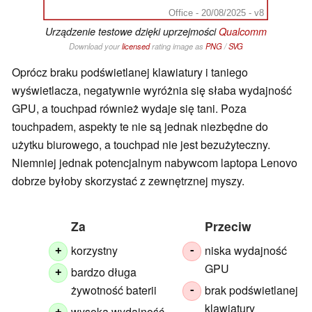
Office - 20/08/2025 - v8
Urządzenie testowe dzięki uprzejmości
Qualcomm
Download your
licensed
rating image as
PNG
/
SVG
Oprócz braku podświetlanej klawiatury i taniego
wyświetlacza, negatywnie wyróżnia się słaba wydajność
GPU, a touchpad również wydaje się tani. Poza
touchpadem, aspekty te nie są jednak niezbędne do
użytku biurowego, a touchpad nie jest bezużyteczny.
Niemniej jednak potencjalnym nabywcom laptopa Lenovo
dobrze byłoby skorzystać z zewnętrznej myszy.
Za
Przeciw
korzystny
niska wydajność
+
-
GPU
bardzo długa
+
żywotność baterii
brak podświetlanej
-
klawiatury
wysoka wydajność