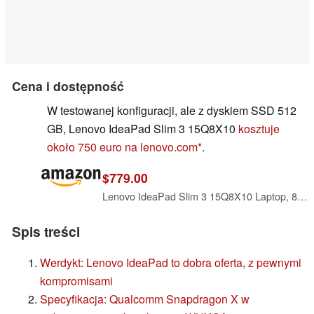
Cena i dostępność
W testowanej konfiguracji, ale z dyskiem SSD 512
GB, Lenovo IdeaPad Slim 3 15Q8X10
kosztuje
około 750 euro na lenovo.com
.
$779.00
Lenovo IdeaPad Slim 3 15Q8X10 Laptop, 8-Core Qualcomm Snapdragon X X1-26-100, 15.3" WUXGA IPS Touchscreen Display, Qualcomm Adreno Graphics, 16GB LPDDR5 1TB SSD, Backlit KB, FP, Wi-Fi 7, Win11 Home
Spis treści
Werdykt: Lenovo IdeaPad to dobra oferta, z pewnymi
kompromisami
Specyfikacja: Qualcomm Snapdragon X w