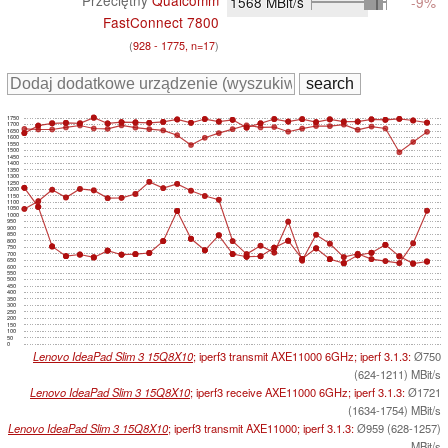
Przeciętny
Qualcomm
1568
MBit/s
-9%
FastConnect 7800
(
928 - 1775, n=17
)
1750
1700
1650
1600
1550
1500
1450
1400
1350
1300
1250
1200
1150
1100
1050
1000
950
900
850
800
750
700
650
600
550
500
450
400
350
300
250
200
150
100
50
0
Lenovo IdeaPad Slim 3 15Q8X10
; iperf3 transmit AXE11000 6GHz; iperf 3.1.3:
Ø750
(624-1211) MBit/s
Lenovo IdeaPad Slim 3 15Q8X10
; iperf3 receive AXE11000 6GHz; iperf 3.1.3:
Ø1721
(1634-1754) MBit/s
Lenovo IdeaPad Slim 3 15Q8X10
; iperf3 transmit AXE11000; iperf 3.1.3:
Ø959 (628-1257)
MBit/s