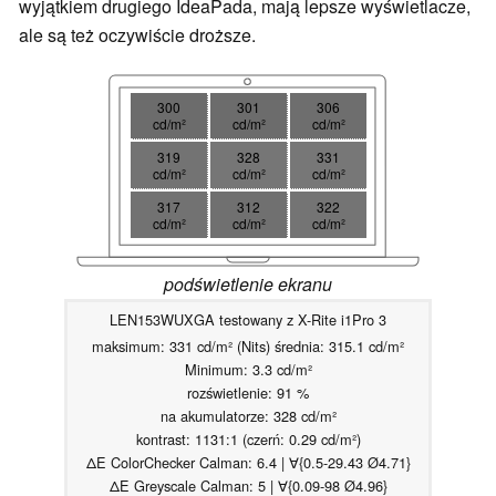
wyjątkiem drugiego IdeaPada, mają lepsze wyświetlacze,
ale są też oczywiście droższe.
300
301
306
cd/m²
cd/m²
cd/m²
319
328
331
cd/m²
cd/m²
cd/m²
317
312
322
cd/m²
cd/m²
cd/m²
podświetlenie ekranu
LEN153WUXGA testowany z X-Rite i1Pro 3
maksimum: 331 cd/m² (Nits) średnia: 315.1 cd/m²
Minimum: 3.3 cd/m²
rozświetlenie: 91 %
na akumulatorze: 328 cd/m²
kontrast: 1131:1 (czerń: 0.29 cd/m²)
ΔE ColorChecker Calman: 6.4 | ∀{0.5-29.43 Ø4.71}
ΔE Greyscale Calman: 5 | ∀{0.09-98 Ø4.96}