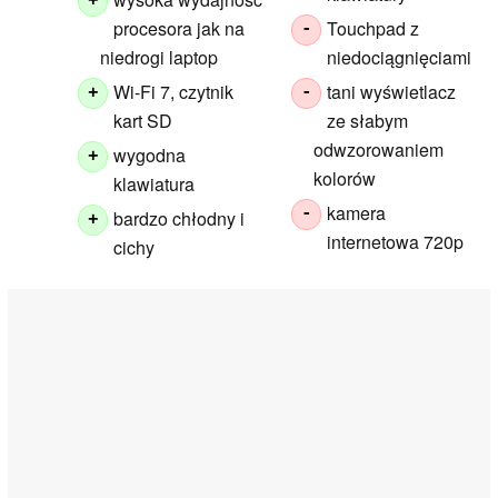
+
procesora jak na
Touchpad z
-
niedrogi laptop
niedociągnięciami
Wi-Fi 7, czytnik
tani wyświetlacz
+
-
kart SD
ze słabym
odwzorowaniem
wygodna
+
kolorów
klawiatura
kamera
-
bardzo chłodny i
+
internetowa 720p
cichy