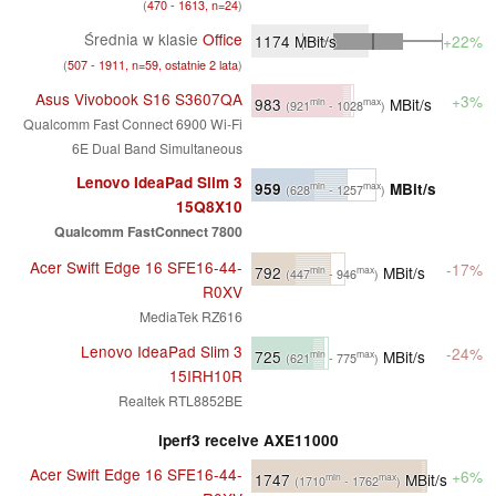
(
470 - 1613, n=24
)
Średnia w klasie
Office
1174
MBit/s
+22%
(
507 - 1911, n=59, ostatnie 2 lata
)
Asus Vivobook S16 S3607QA
+3%
983
MBit/s
min
max
(921
- 1028
)
Qualcomm Fast Connect 6900 Wi-Fi
6E Dual Band Simultaneous
Lenovo IdeaPad Slim 3
959
MBit/s
min
max
(628
- 1257
)
15Q8X10
Qualcomm FastConnect 7800
Acer Swift Edge 16 SFE16-44-
-17%
792
MBit/s
min
max
(447
- 946
)
R0XV
MediaTek RZ616
Lenovo IdeaPad Slim 3
-24%
725
MBit/s
min
max
(621
- 775
)
15IRH10R
Realtek RTL8852BE
iperf3 receive AXE11000
Acer Swift Edge 16 SFE16-44-
+6%
1747
MBit/s
min
max
(1710
- 1762
)