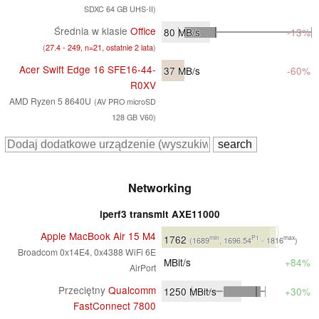
SDXC 64 GB UHS-II)
Średnia w klasie
Office
80
MB/s
-13%
(
27.4 - 249, n=21, ostatnie 2 lata
)
Acer Swift Edge 16 SFE16-44-
37
MB/s
-60%
R0XV
AMD Ryzen 5 8640U
(AV PRO microSD
128 GB V60)
Networking
iperf3 transmit AXE11000
Apple MacBook Air 15 M4
1762
min
P1
max
(1689
, 1696.54
- 1816
)
Broadcom 0x14E4, 0x4388 WiFi 6E
MBit/s
+84%
AirPort
Przeciętny
Qualcomm
1250
MBit/s
+30%
FastConnect 7800