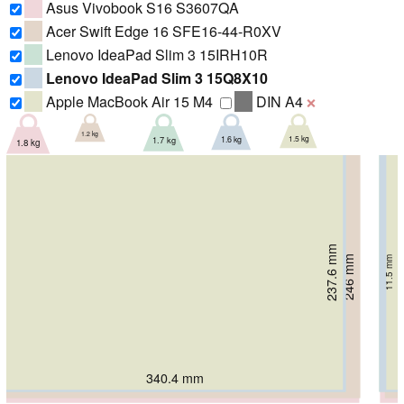
Asus Vivobook S16 S3607QA
Acer Swift Edge 16 SFE16-44-R0XV
Lenovo IdeaPad Slim 3 15IRH10R
Lenovo IdeaPad Slim 3 15Q8X10
Apple MacBook Air 15 M4
DIN A4
❌
1.2 kg
1.5 kg
1.6 kg
1.7 kg
1.8 kg
237.6 mm
239.5 mm
239.5 mm
250.7 mm
246 mm
11.5 mm
18.9 mm
18.5 mm
17.9 mm
13 mm
340.4 mm
343.3 mm
343.4 mm
358 mm
357 mm