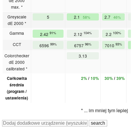
dE 2000
max. *
Greyscale
5
2.1
2.7
58%
46%
dE 2000 *
Gamma
91%
104%
100%
2.42
2.12
2.2
CCT
99%
96%
93%
6596
6757
7010
Colorchecker
3.13
dE 2000
calibrated *
Całkowita
2%
/
10%
30%
/
39%
średnia
(program /
ustawienia)
* ... im mniej tym lepiej