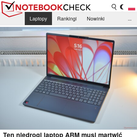
Laptopy
Rankingi
Nowinki
...
Biblioteka
Info
Szukajka recenzji
Ten niedrogi laptop ARM musi martwić