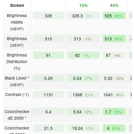
Screen
15%
44%
Brightness
328
328.3
525
0%
60%
middle
(cd/m²)
Brightness
315
313
513
-1%
63%
(cd/m²)
Brightness
91
92
87
1%
-4%
Distribution
(%)
Black Level *
0.29
0.24
0.32
0
17%
-10%
(cd/m²)
Contrast (:1)
1131
1368
1641
1
21%
45%
Colorchecker
6.4
5.64
1.7
12%
73%
dE 2000 *
Colorchecker
21.5
19.24
4
11%
81%