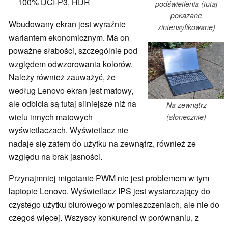
100% DCI-P3, HDR
podświetlenia (tutaj
pokazane
Wbudowany ekran jest wyraźnie
zintensyfikowane)
wariantem ekonomicznym. Ma on
poważne słabości, szczególnie pod
względem odwzorowania kolorów.
Należy również zauważyć, że
według Lenovo ekran jest matowy,
ale odbicia są tutaj silniejsze niż na
Na zewnątrz
wielu innych matowych
(słonecznie)
wyświetlaczach. Wyświetlacz nie
nadaje się zatem do użytku na zewnątrz, również ze
względu na brak jasności.
Przynajmniej migotanie PWM nie jest problemem w tym
laptopie Lenovo. Wyświetlacz IPS jest wystarczający do
czystego użytku biurowego w pomieszczeniach, ale nie do
czegoś więcej. Wszyscy konkurenci w porównaniu, z