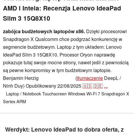
AMD i Intela: Recenzja Lenovo IdeaPad
Slim 3 15Q8X10
zabójca budżetowych laptopów x86.
Dzięki procesorowi
Snapdragon X Qualcomm chce podgrzać konkurencję w
segmencie budżetowym. Laptop z tym układem: Lenovo
IdeaPad Slim 3 15Q8X10. Procesor Oryon naprawdę
pokazuje tutaj swoje mocne strony, nawet jeśli z pewnością
są pewne kompromisy w tym budżetowym laptopie.
Benjamin Herzig
(
tłumaczenie
DeepL /
,
👁
Benjamin Herzig
Ninh Duy)
Opublikowany
22/08/2025
🇺🇸
🇩🇪
...
Laptop / Notebook
Touchscreen
Windows
Wi-Fi 7
Snapdragon X
Series
ARM
Werdykt: Lenovo IdeaPad to dobra oferta, z