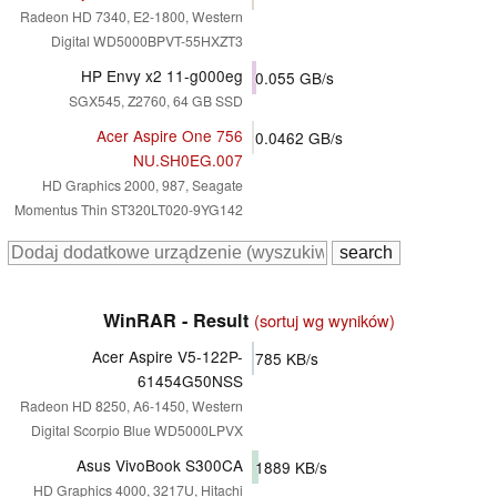
Radeon HD 7340, E2-1800, Western
Digital WD5000BPVT-55HXZT3
HP Envy x2 11-g000eg
0.055
GB/s
SGX545, Z2760, 64 GB SSD
Acer Aspire One 756
0.0462
GB/s
NU.SH0EG.007
HD Graphics 2000, 987, Seagate
Momentus Thin ST320LT020-9YG142
WinRAR - Result
(sortuj wg wyników)
Acer Aspire V5-122P-
785
KB/s
61454G50NSS
Radeon HD 8250, A6-1450, Western
Digital Scorpio Blue WD5000LPVX
Asus VivoBook S300CA
1889
KB/s
HD Graphics 4000, 3217U, Hitachi