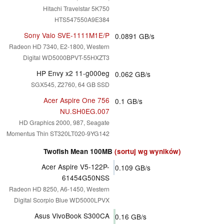
Hitachi Travelstar 5K750
HTS547550A9E384
Sony Vaio SVE-1111M1E/P
0.0891
GB/s
Radeon HD 7340, E2-1800, Western
Digital WD5000BPVT-55HXZT3
HP Envy x2 11-g000eg
0.062
GB/s
SGX545, Z2760, 64 GB SSD
Acer Aspire One 756
0.1
GB/s
NU.SH0EG.007
HD Graphics 2000, 987, Seagate
Momentus Thin ST320LT020-9YG142
Twofish Mean 100MB
(sortuj wg wyników)
Acer Aspire V5-122P-
0.109
GB/s
61454G50NSS
Radeon HD 8250, A6-1450, Western
Digital Scorpio Blue WD5000LPVX
Asus VivoBook S300CA
0.16
GB/s