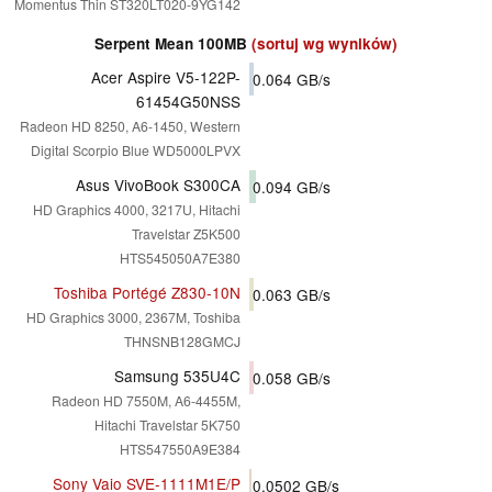
Momentus Thin ST320LT020-9YG142
Serpent Mean 100MB
(sortuj wg wyników)
Acer Aspire V5-122P-
0.064
GB/s
61454G50NSS
Radeon HD 8250, A6-1450, Western
Digital Scorpio Blue WD5000LPVX
Asus VivoBook S300CA
0.094
GB/s
HD Graphics 4000, 3217U, Hitachi
Travelstar Z5K500
HTS545050A7E380
Toshiba Portégé Z830-10N
0.063
GB/s
HD Graphics 3000, 2367M, Toshiba
THNSNB128GMCJ
Samsung 535U4C
0.058
GB/s
Radeon HD 7550M, A6-4455M,
Hitachi Travelstar 5K750
HTS547550A9E384
Sony Vaio SVE-1111M1E/P
0.0502
GB/s