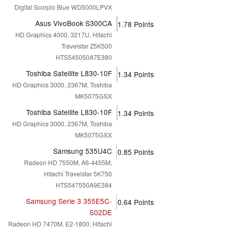
Digital Scorpio Blue WD5000LPVX
Asus VivoBook S300CA
1.78
Points
HD Graphics 4000, 3217U, Hitachi
Travelstar Z5K500
HTS545050A7E380
Toshiba Satellite L830-10F
1.34
Points
HD Graphics 3000, 2367M, Toshiba
MK5075GSX
Toshiba Satellite L830-10F
1.34
Points
HD Graphics 3000, 2367M, Toshiba
MK5075GSX
Samsung 535U4C
0.85
Points
Radeon HD 7550M, A6-4455M,
Hitachi Travelstar 5K750
HTS547550A9E384
Samsung Serie 3 355E5C-
0.64
Points
S02DE
Radeon HD 7470M, E2-1800, Hitachi