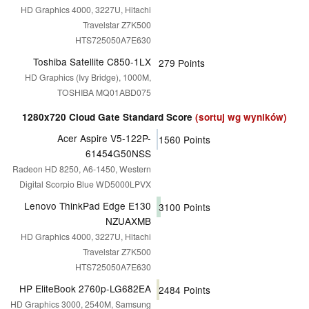
HD Graphics 4000, 3227U, Hitachi
Travelstar Z7K500
HTS725050A7E630
Toshiba Satellite C850-1LX
279
Points
HD Graphics (Ivy Bridge), 1000M,
TOSHIBA MQ01ABD075
1280x720 Cloud Gate Standard Score
(sortuj wg wyników)
Acer Aspire V5-122P-
1560
Points
61454G50NSS
Radeon HD 8250, A6-1450, Western
Digital Scorpio Blue WD5000LPVX
Lenovo ThinkPad Edge E130
3100
Points
NZUAXMB
HD Graphics 4000, 3227U, Hitachi
Travelstar Z7K500
HTS725050A7E630
HP EliteBook 2760p-LG682EA
2484
Points
HD Graphics 3000, 2540M, Samsung