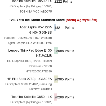
Toshiba Satellite C850-1LX
2222
Points
HD Graphics (Ivy Bridge), 1000M,
TOSHIBA MQ01ABD075
1280x720 Ice Storm Standard Score
(sortuj wg wyników)
Acer Aspire V5-122P-
18211
Points
61454G50NSS
Radeon HD 8250, A6-1450, Western
Digital Scorpio Blue WD5000LPVX
Lenovo ThinkPad Edge E130
28088
Points
NZUAXMB
HD Graphics 4000, 3227U, Hitachi
Travelstar Z7K500
HTS725050A7E630
HP EliteBook 2760p-LG682EA
26905
Points
HD Graphics 3000, 2540M, Samsung
MZ7PC128HBFU
Toshiba Satellite C850-1LX
20208
Points
HD Graphics (Ivy Bridge), 1000M,