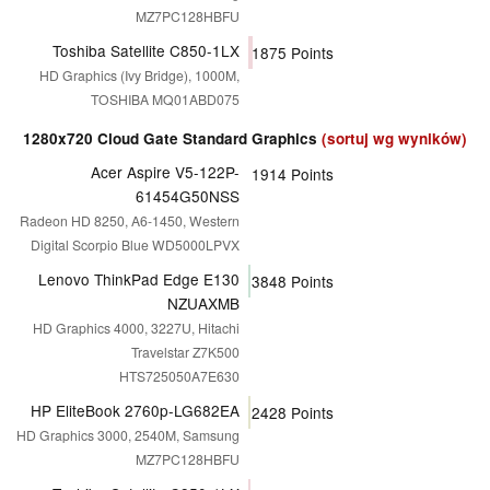
MZ7PC128HBFU
Toshiba Satellite C850-1LX
1875
Points
HD Graphics (Ivy Bridge), 1000M,
TOSHIBA MQ01ABD075
1280x720 Cloud Gate Standard Graphics
(sortuj wg wyników)
Acer Aspire V5-122P-
1914
Points
61454G50NSS
Radeon HD 8250, A6-1450, Western
Digital Scorpio Blue WD5000LPVX
Lenovo ThinkPad Edge E130
3848
Points
NZUAXMB
HD Graphics 4000, 3227U, Hitachi
Travelstar Z7K500
HTS725050A7E630
HP EliteBook 2760p-LG682EA
2428
Points
HD Graphics 3000, 2540M, Samsung
MZ7PC128HBFU