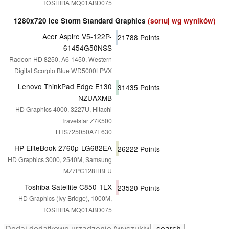
TOSHIBA MQ01ABD075
1280x720 Ice Storm Standard Graphics
(sortuj wg wyników)
Acer Aspire V5-122P-
21788
Points
61454G50NSS
Radeon HD 8250, A6-1450, Western
Digital Scorpio Blue WD5000LPVX
Lenovo ThinkPad Edge E130
31435
Points
NZUAXMB
HD Graphics 4000, 3227U, Hitachi
Travelstar Z7K500
HTS725050A7E630
HP EliteBook 2760p-LG682EA
26222
Points
HD Graphics 3000, 2540M, Samsung
MZ7PC128HBFU
Toshiba Satellite C850-1LX
23520
Points
HD Graphics (Ivy Bridge), 1000M,
TOSHIBA MQ01ABD075