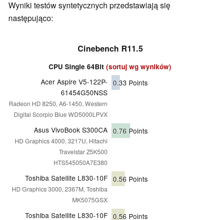
Wyniki testów syntetycznych przedstawiają się
następująco:
Cinebench R11.5
CPU Single 64Bit
(sortuj wg wyników)
Acer Aspire V5-122P-
0.33
Points
61454G50NSS
Radeon HD 8250, A6-1450, Western
Digital Scorpio Blue WD5000LPVX
Asus VivoBook S300CA
0.76
Points
HD Graphics 4000, 3217U, Hitachi
Travelstar Z5K500
HTS545050A7E380
Toshiba Satellite L830-10F
0.56
Points
HD Graphics 3000, 2367M, Toshiba
MK5075GSX
Toshiba Satellite L830-10F
0.56
Points