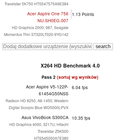
Travelstar 5K750 HTS547575A9E384
Acer Aspire One 756
1.13
Points
NU.SH0EG.007
HD Graphics 2000, 987, Seagate
Momentus Thin ST320LT020-9YG142
X264 HD Benchmark 4.0
Pass 2
(sortuj wg wyników)
Acer Aspire V5-122P-
6.04
fps
61454G50NSS
Radeon HD 8250, A6-1450, Western
Digital Scorpio Blue WD5000LPVX
Asus VivoBook S300CA
10.35
fps
HD Graphics 4000, 3217U, Hitachi
Travelstar Z5K500
HTS545050A7E380