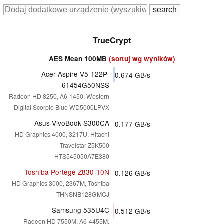
TrueCrypt
AES Mean 100MB
(sortuj wg wyników)
Acer Aspire V5-122P-
0.674
GB/s
61454G50NSS
Radeon HD 8250, A6-1450, Western
Digital Scorpio Blue WD5000LPVX
Asus VivoBook S300CA
0.177
GB/s
HD Graphics 4000, 3217U, Hitachi
Travelstar Z5K500
HTS545050A7E380
Toshiba Portégé Z830-10N
0.126
GB/s
HD Graphics 3000, 2367M, Toshiba
THNSNB128GMCJ
Samsung 535U4C
0.512
GB/s
Radeon HD 7550M, A6-4455M,