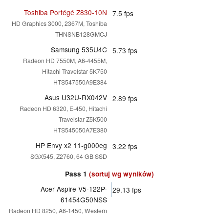
Toshiba Portégé Z830-10N
7.5
fps
HD Graphics 3000, 2367M, Toshiba
THNSNB128GMCJ
Samsung 535U4C
5.73
fps
Radeon HD 7550M, A6-4455M,
Hitachi Travelstar 5K750
HTS547550A9E384
Asus U32U-RX042V
2.89
fps
Radeon HD 6320, E-450, Hitachi
Travelstar Z5K500
HTS545050A7E380
HP Envy x2 11-g000eg
3.22
fps
SGX545, Z2760, 64 GB SSD
Pass 1
(sortuj wg wyników)
Acer Aspire V5-122P-
29.13
fps
61454G50NSS
Radeon HD 8250, A6-1450, Western