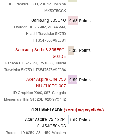
HD Graphics 3000, 2367M, Toshiba
MK5075GSX
Samsung 535U4C
0.63
Points
Radeon HD 7550M, A6-4455M,
Hitachi Travelstar 5K750
HTS547550A9E384
Samsung Serie 3 355E5C-
0.33
Points
S02DE
Radeon HD 7470M, E2-1800, Hitachi
Travelstar 5K750 HTS547575A9E384
Acer Aspire One 756
0.59
Points
NU.SH0EG.007
HD Graphics 2000, 987, Seagate
Momentus Thin ST320LT020-9YG142
CPU Multi 64Bit
(sortuj wg wyników)
Acer Aspire V5-122P-
1.02
Points
61454G50NSS
Radeon HD 8250, A6-1450, Western