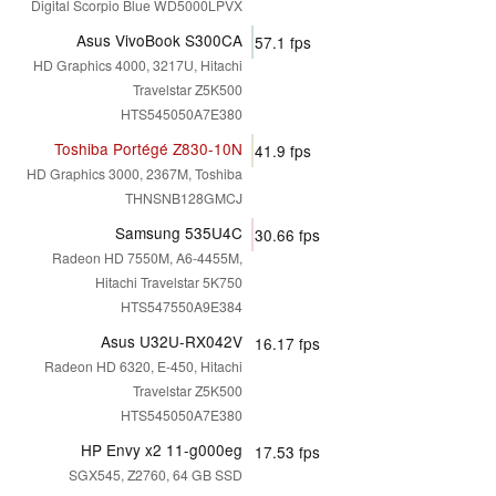
Digital Scorpio Blue WD5000LPVX
Asus VivoBook S300CA
57.1
fps
HD Graphics 4000, 3217U, Hitachi
Travelstar Z5K500
HTS545050A7E380
Toshiba Portégé Z830-10N
41.9
fps
HD Graphics 3000, 2367M, Toshiba
THNSNB128GMCJ
Samsung 535U4C
30.66
fps
Radeon HD 7550M, A6-4455M,
Hitachi Travelstar 5K750
HTS547550A9E384
Asus U32U-RX042V
16.17
fps
Radeon HD 6320, E-450, Hitachi
Travelstar Z5K500
HTS545050A7E380
HP Envy x2 11-g000eg
17.53
fps
SGX545, Z2760, 64 GB SSD