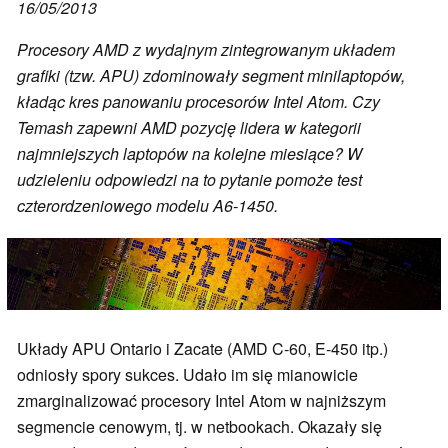
16/05/2013
Procesory AMD z wydajnym zintegrowanym układem
grafiki (tzw. APU) zdominowały segment minilaptopów,
kładąc kres panowaniu procesorów Intel Atom. Czy
Temash zapewni AMD pozycję lidera w kategorii
najmniejszych laptopów na kolejne miesiące? W
udzieleniu odpowiedzi na to pytanie pomoże test
czterordzeniowego modelu A6-1450.
Układy APU Ontario i Zacate (AMD C-60, E-450 itp.)
odniosły spory sukces. Udało im się mianowicie
zmarginalizować procesory Intel Atom w najniższym
segmencie cenowym, tj. w netbookach. Okazały się