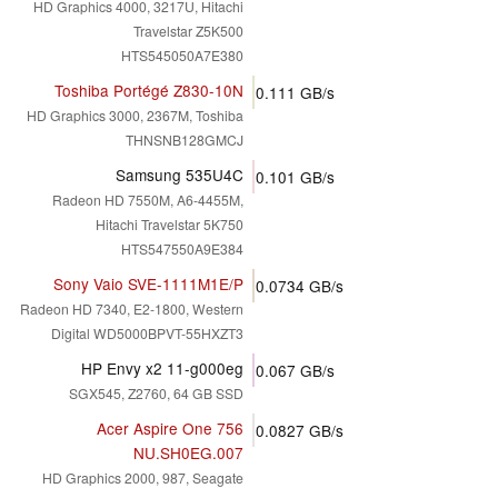
HD Graphics 4000, 3217U, Hitachi
Travelstar Z5K500
HTS545050A7E380
Toshiba Portégé Z830-10N
0.111
GB/s
HD Graphics 3000, 2367M, Toshiba
THNSNB128GMCJ
Samsung 535U4C
0.101
GB/s
Radeon HD 7550M, A6-4455M,
Hitachi Travelstar 5K750
HTS547550A9E384
Sony Vaio SVE-1111M1E/P
0.0734
GB/s
Radeon HD 7340, E2-1800, Western
Digital WD5000BPVT-55HXZT3
HP Envy x2 11-g000eg
0.067
GB/s
SGX545, Z2760, 64 GB SSD
Acer Aspire One 756
0.0827
GB/s
NU.SH0EG.007
HD Graphics 2000, 987, Seagate