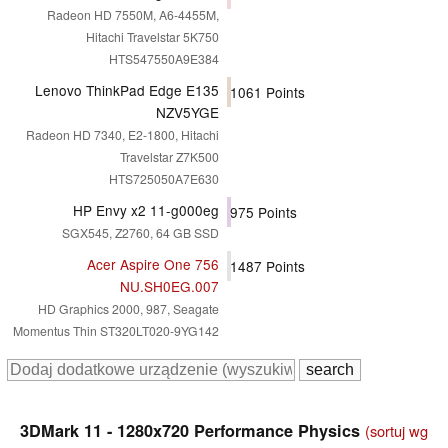
Radeon HD 7550M, A6-4455M,
Hitachi Travelstar 5K750
HTS547550A9E384
Lenovo ThinkPad Edge E135
1061
Points
NZV5YGE
Radeon HD 7340, E2-1800, Hitachi
Travelstar Z7K500
HTS725050A7E630
HP Envy x2 11-g000eg
975
Points
SGX545, Z2760, 64 GB SSD
Acer Aspire One 756
1487
Points
NU.SH0EG.007
HD Graphics 2000, 987, Seagate
Momentus Thin ST320LT020-9YG142
3DMark 11 - 1280x720 Performance Physics
(sortuj wg