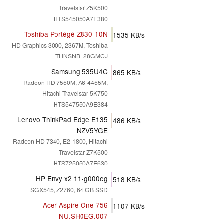
Travelstar Z5K500
HTS545050A7E380
Toshiba Portégé Z830-10N
1535
KB/s
HD Graphics 3000, 2367M, Toshiba
THNSNB128GMCJ
Samsung 535U4C
865
KB/s
Radeon HD 7550M, A6-4455M,
Hitachi Travelstar 5K750
HTS547550A9E384
Lenovo ThinkPad Edge E135
486
KB/s
NZV5YGE
Radeon HD 7340, E2-1800, Hitachi
Travelstar Z7K500
HTS725050A7E630
HP Envy x2 11-g000eg
518
KB/s
SGX545, Z2760, 64 GB SSD
Acer Aspire One 756
1107
KB/s
NU.SH0EG.007