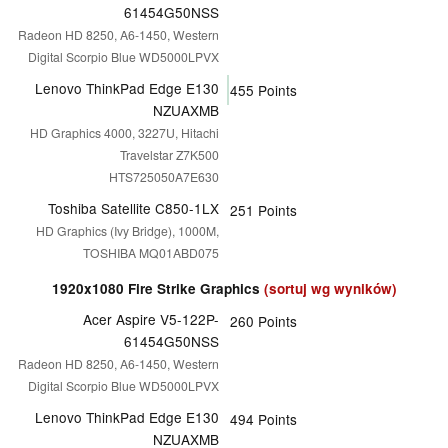
61454G50NSS
Radeon HD 8250, A6-1450, Western
Digital Scorpio Blue WD5000LPVX
Lenovo ThinkPad Edge E130
455
Points
NZUAXMB
HD Graphics 4000, 3227U, Hitachi
Travelstar Z7K500
HTS725050A7E630
Toshiba Satellite C850-1LX
251
Points
HD Graphics (Ivy Bridge), 1000M,
TOSHIBA MQ01ABD075
1920x1080 Fire Strike Graphics
(sortuj wg wyników)
Acer Aspire V5-122P-
260
Points
61454G50NSS
Radeon HD 8250, A6-1450, Western
Digital Scorpio Blue WD5000LPVX
Lenovo ThinkPad Edge E130
494
Points
NZUAXMB