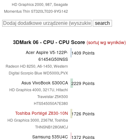
HD Graphics 2000, 987, Seagate
Momentus Thin ST320LT020-9YG142
3DMark 06 - CPU - CPU Score
(sortuj wg wyników)
Acer Aspire V5-122P-
1409
Points
61454G50NSS
Radeon HD 8250, A6-1450, Western
Digital Scorpio Blue WD5000LPVX
Asus VivoBook S300CA
2229
Points
HD Graphics 4000, 3217U, Hitachi
Travelstar Z5K500
HTS545050A7E380
Toshiba Portégé Z830-10N
1726
Points
HD Graphics 3000, 2367M, Toshiba
THNSNB128GMCJ
Samsung 535U4C
1372
Points