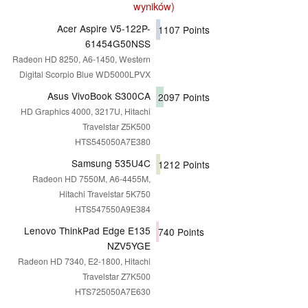
wyników)
Acer Aspire V5-122P-
1107
Points
61454G50NSS
Radeon HD 8250, A6-1450, Western
Digital Scorpio Blue WD5000LPVX
Asus VivoBook S300CA
2097
Points
HD Graphics 4000, 3217U, Hitachi
Travelstar Z5K500
HTS545050A7E380
Samsung 535U4C
1212
Points
Radeon HD 7550M, A6-4455M,
Hitachi Travelstar 5K750
HTS547550A9E384
Lenovo ThinkPad Edge E135
740
Points
NZV5YGE
Radeon HD 7340, E2-1800, Hitachi
Travelstar Z7K500
HTS725050A7E630