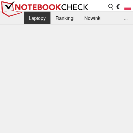
Laptopy
Rankingi
Nowinki
...
Biblioteka
Info
Szukajka recenzji